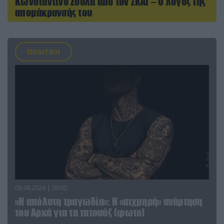
Κωνσταντίνο Ζούλα από τον ΣΚΑΪ – Ο λόγος της
απομάκρυνσής του
ΠΟΛΙΤΙΚΗ
08.08.2026 | 09:02
«Η απόλυτη τραγωδία»: Η «αιχμηρή» ανάρτηση
του Αρκά για τα τατουάζ (φωτο)