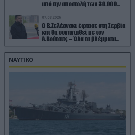
από την αποστολή των 30.000
που έφτασαν στη Ρωσία (βίντεο)
07.08.2026
Ο Β.Ζελέσνσκι έφτασε στη Σερβία
και θα συναντηθεί με τον
Α.Βούτσιτς – Όλα τα βλέμματα
στις σχέσεις με τη Ρωσία
ΝΑΥΤΙΚΟ