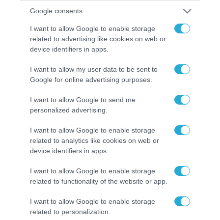
Κλιμακώνουν οι Χούθι: Eξαπέλυσαν επιθέσεις
Google consents
κατά στρατιωτικών δυνάμεων στην Υεμένη –
Πλήγματα & στη Σαουδική Αραβία!
I want to allow Google to enable storage
related to advertising like cookies on web or
device identifiers in apps.
I want to allow my user data to be sent to
Google for online advertising purposes.
I want to allow Google to send me
personalized advertising.
I want to allow Google to enable storage
related to analytics like cookies on web or
device identifiers in apps.
07.08.2026 | 16:02
I want to allow Google to enable storage
Κ.Τσίγκας για νέα Canadair DHC-515: «Θα
related to functionality of the website or app.
πετούν τη νύχτα αλλά δεν θα πραγματοποιούν
ρίψεις νερού»
I want to allow Google to enable storage
related to personalization.