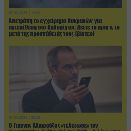
07.08.2026 | 19:02
Απετράπη το εγχείρημα Ουκρανών για
αντεπίθεση στο Κολομίγτσι: Δείτε το πριν & το
μετά της προσπάθειάς τους (βίντεο)
07.08.2026 | 20:02
Ο Γιάννης Αλαφούζος «τέλειωσε» τον