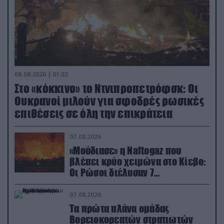
08.08.2026 | 01:02
Στο «κόκκινο» το Ντνιπροπετρόφσκ: Οι
Ουκρανοί μιλούν για σφοδρές ρωσικές
επιθέσεις σε όλη την επικράτεια
07.08.2026
«Μούδιασε» η Naftogaz που
βλέπει κρύο χειμώνα στο Κίεβο:
Οι Ρώσοι διέλυσαν 7
εγκαταστάσεις του ουκρανικού
κολοσσού!
07.08.2026
Τα πρώτα πλάνα ομάδας
Βορειοκορεατών στρατιωτών