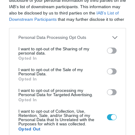
disclosure of your personal information by third parties on the
IAB’s list of downstream participants. This information may
also be disclosed by us to third parties on the
IAB’s List of
Downstream Participants
that may further disclose it to other
07.08.2026 | 23:02
third parties.
Τα πρώτα πλάνα ομάδας Βορειοκορεατών
στρατιωτών από την αποστολή των 30.000
Please note that this website/app uses one or more Google
Personal Data Processing Opt Outs
που έφτασαν στη Ρωσία (βίντεο)
services and may gather and store information including but
not limited to your visit or usage behaviour. You may click to
I want to opt-out of the Sharing of my
personal data.
grant or deny consent to Google and its third-party tags to
Opted In
use your data for below specified purposes in below Google
consent section.
I want to opt-out of the Sale of my
Personal Data.
Opted In
I want to opt-out of processing my
Personal Data for Targeted Advertising.
Opted In
I want to opt-out of Collection, Use,
Retention, Sale, and/or Sharing of my
Personal Data that Is Unrelated with the
Purposes for which it was collected.
07.08.2026 | 08:02
Opted Out