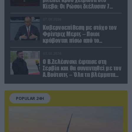
Κίεβο: Οι Ρώσοι διέλυσαν 7
εγκαταστάσεις του ουκρανικού
κολοσσού!
07.08.2026
Κυβερνοεπίθεση με στόχο τον
Φρίντριχ Μερτς – Ποιοι
κρύβονται πίσω από το
παραποιημένο βίντεο
07.08.2026
Ο Β.Ζελέσνσκι έφτασε στη
Σερβία και θα συναντηθεί με τον
Α.Βούτσιτς – Όλα τα βλέμματα
στις σχέσεις με τη Ρωσία
POPULAR 24H