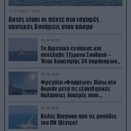
15.07.2026 | 16:03
Aυτές είναι οι πέντε πιο ισχυρές
ναυτικές δυνάμεις στον κόσμο
30.06.2026
Το Λιμενικό εντόπισε και
συνέλαβε 17χρονο Σουδανό –
Ήταν διακινητής 34 παράνομων
μεταναστών
30.06.2026
Φρεγάτα «Φορμίων»: Πίσω στο
Λοριάν μετά τις εξαντλητικές
θαλάσσιες δοκιμές στον
απαιτητικό Βισκαϊκό
25.06.2026
Βολές Harpoon από τις μονάδες
του ΠΝ (βίντεο)