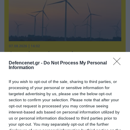
07.08.2026 | 16:02
Φορτηγό μεταφέρει πτερύγιο
ανεμογεννήτριας αλλά… το δυσκολεύουν τα
Defencenet.gr -
Do Not Process My Personal
δένδρα! (βίντεο)
Information
If you wish to opt-out of the sale, sharing to third parties, or
processing of your personal or sensitive information for
targeted advertising by us, please use the below opt-out
section to confirm your selection. Please note that after your
opt-out request is processed you may continue seeing
interest-based ads based on personal information utilized by
us or personal information disclosed to third parties prior to
your opt-out. You may separately opt-out of the further