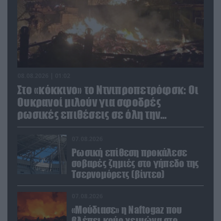
08.08.2026 | 01:02
Στο «κόκκινο» το Ντνιπροπετρόφσκ: Οι
Ουκρανοί μιλούν για σφοδρές
ρωσικές επιθέσεις σε όλη την
επικράτεια
07.08.2026
Ρωσική επίθεση προκάλεσε
σοβαρές ζημιές στο γήπεδο της
Τσερνομόρετς (βίντεο)
07.08.2026
«Μούδιασε» η Naftogaz που
βλέπει κρύο χειμώνα στο