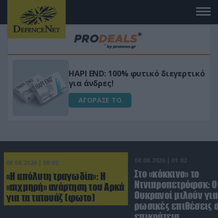
Μεταμόρφωσε τον κήπο σου με το
ικό
Ultra Box Μίνι Αλυσοπρίονο με
μπαταρία λιθίου
ΑΓΟΡΑΣΕ ΤΟ
08.08.2026 | 01:02
08.08.2026 | 09:02
Στο «κόκκινο» το
«Η απόλυτη τραγωδία»: Η
Ντνιπροπετρόφσκ: Ο
«αιχμηρή» ανάρτηση του Αρκά
Ουκρανοί μιλούν γι
για τα τατουάζ (φωτο)
ρωσικές επιθέσεις σ
επικράτεια