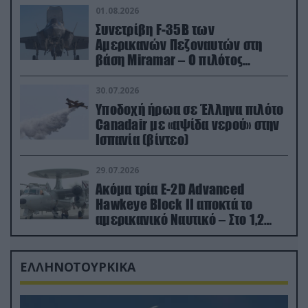
01.08.2026
Συνετρίβη F-35B των
Αμερικανών Πεζοναυτών στη
βάση Miramar – Ο πιλότος
εκτινάχθηκε εγκαίρως
30.07.2026
Υποδοχή ήρωα σε Έλληνα πιλότο
Canadair με «αψίδα νερού» στην
Ισπανία (βίντεο)
29.07.2026
Ακόμα τρία E-2D Advanced
Hawkeye Block II αποκτά το
αμερικανικό Ναυτικό – Στο 1,2
δισ.δολάρια το κόστος
ΕΛΛΗΝΟΤΟΥΡΚΙΚΑ