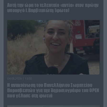
Αυτή την ώρα το τελευταίο «αντίο» στον πρώην
υπουργό Ι.Βαρβιτσιώτη (φωτο)
04.08.2026 | 13:02
Η ανακοίνωση του Πανελλήνιου Σωματείου
Πυροσβεστών για την δημοσιογράφο του OPEN
που γέλασε στη φωτιά