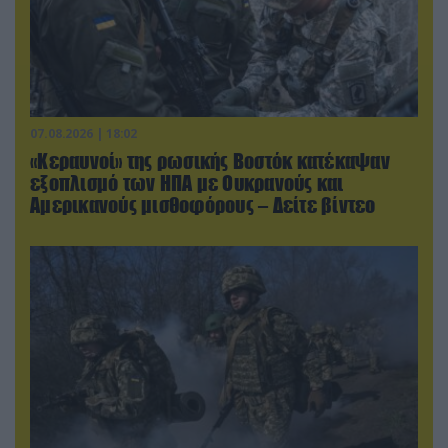
07.08.2026 | 18:02
«Κεραυνοί» της ρωσικής Βοστόκ κατέκαψαν
εξοπλισμό των ΗΠΑ με Ουκρανούς και
Αμερικανούς μισθοφόρους – Δείτε βίντεο