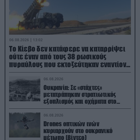
06.08.2026 | 13:02
Το Κίεβο δεν κατάφερε να καταρρίψει
ούτε έναν από τους 38 ρωσικούς
πυραύλους που εκτοξεύτηκαν εναντίον
του
06.08.2026
Ουκρανία: Σε «στάχτες»
μετατράπηκαν στρατιωτικός
εξοπλισμός και οχήματα στο
Κίεβο μετά από ρωσικά
πλήγματα (βίντεο)
06.08.2026
Drones οπτικών ινών
κυριαρχούν στο ουκρανικό
μέτωπο (βίντεο)