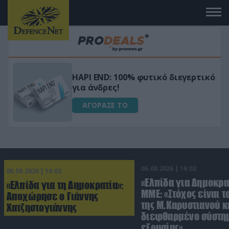
Μεταμόρφωσε τον κήπο σου με το
ικό
Ultra Box Μίνι Αλυσοπρίονο με
μπαταρία λιθίου
ΑΓΟΡΑΣΕ ΤΟ
06.08.2026 | 16:02
06.08.2026 | 16:02
«Ελπίδα για Δημοκρα
«Ελπίδα για τη Δημοκρατία»:
ΜΜΕ: «Στόχος είναι τ
Αποχώρησε ο Γιάννης
της Μ.Καρυστιανού κα
Χατζηστογιάννης
διεφθαρμένο σύστη
εξουσίας»