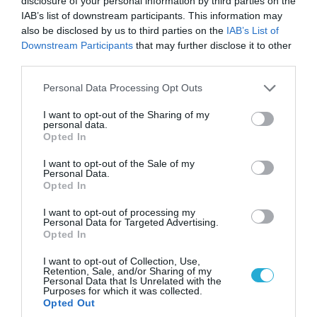
disclosure of your personal information by third parties on the
IAB’s list of downstream participants. This information may
also be disclosed by us to third parties on the
IAB’s List of
Downstream Participants
that may further disclose it to other
third parties.
06.08.2026 | 09:03
Please note that this website/app uses one or more Google
Personal Data Processing Opt Outs
Μαροκινός παράνομος μετανάστης επιτέθηκε
services and may gather and store information including but
σε 42χρονη σε στάση Τραμ στην Ισπανία και
not limited to your visit or usage behaviour. You may click to
I want to opt-out of the Sharing of my
personal data.
απείλησε ότι θα την κακοποιήσει!
grant or deny consent to Google and its third-party tags to
Opted In
use your data for below specified purposes in below Google
consent section.
I want to opt-out of the Sale of my
Personal Data.
Opted In
I want to opt-out of processing my
Personal Data for Targeted Advertising.
Opted In
I want to opt-out of Collection, Use,
Retention, Sale, and/or Sharing of my
Personal Data that Is Unrelated with the
Purposes for which it was collected.
Opted Out