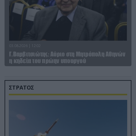
03.08.2026 | 12:02
Γ.Βαρβιτσιώτης: Aύριο στη Μητρόπολη Αθηνών
η κηδεία του πρώην υπουργού
ΣΤΡΑΤΟΣ