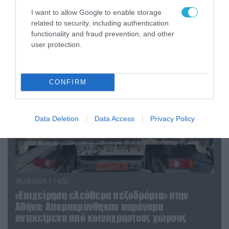
4 παιδιών τους – «Έχουν ίωση»
I want to allow Google to enable storage
related to security, including authentication
functionality and fraud prevention, and other
ΠΟΛΙΤΙΚΗ
user protection.
CONFIRM
Data Deletion
Data Access
Privacy Policy
06.08.2026 | 14:02
«Επιχείρηση ελεύθερα πεζοδρόμια» στην
Αθήνα: Απομακρύνθηκαν παράνομα
αντικείμενα από κοινόχρηστους χώρους