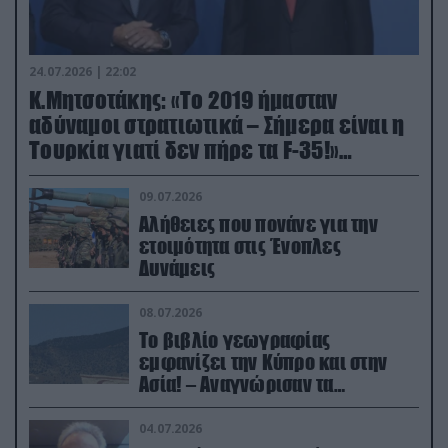
24.07.2026 | 22:02
Κ.Μητσοτάκης: «Το 2019 ήμασταν
αδύναμοι στρατιωτικά – Σήμερα είναι η
Τουρκία γιατί δεν πήρε τα F-35!»
(βίντεο)
09.07.2026
Αλήθειες που πονάνε για την
ετοιμότητα στις Ένοπλες
Δυνάμεις
08.07.2026
Το βιβλίο γεωγραφίας
εμφανίζει την Κύπρο και στην
Ασία! – Αναγνώρισαν τα
κατεχόμενα; (φωτο)
04.07.2026