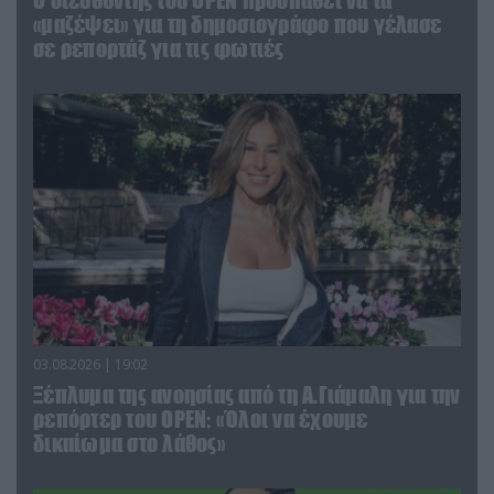
O διευθυντής του OPEN προσπαθεί να τα
«μαζέψει» για τη δημοσιογράφο που γέλασε
σε ρεπορτάζ για τις φωτιές
03.08.2026 | 19:02
Ξέπλυμα της ανοησίας από τη Α.Γιάμαλη για την
ρεπόρτερ του ΟΡΕΝ: «Όλοι να έχουμε
δικαίωμα στο λάθος»