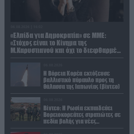
06.08.2026 | 16:02
«Ελπίδα για Δημοκρατία» σε ΜΜΕ:
«Στόχος είναι το Κίνημα της
Μ.Καρυστιανού και όχι το διεφθαρμένο
σύστημα εξουσίας»
06.08.2026
Η Βόρεια Κορέα εκτόξευσε
βαλλιστικό πύραυλο προς τη
θάλασσα της Ιαπωνίας (βίντεο)
06.08.2026
Βίντεο: Η Ρωσία εκπαιδεύει
Βορειοκορεάτες στρατιώτες σε
πεδία βολής για νέες
επιχειρήσεις