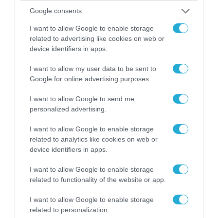
Google consents
05.08.2026 | 22:02
Αδειάζουν το Κραματόρσκ οι Ουκρανοί:
I want to allow Google to enable storage
Έκτακτη εκκένωση στην πόλη μετά την
related to advertising like cookies on web or
αιφνιδιαστική προώθηση των Ρώσων (βίντεο)
device identifiers in apps.
I want to allow my user data to be sent to
Google for online advertising purposes.
I want to allow Google to send me
personalized advertising.
I want to allow Google to enable storage
related to analytics like cookies on web or
device identifiers in apps.
I want to allow Google to enable storage
related to functionality of the website or app.
06.08.2026 | 09:02
ΗΠΑ: Το τελευταίο μήνυμα της μητέρας στον
I want to allow Google to enable storage
πρώην σύζυγό της πριν από τη δολοφονία των
related to personalization.