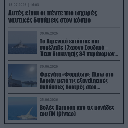
15.07.2026 | 16:03
Aυτές είναι οι πέντε πιο ισχυρές
ναυτικές δυνάμεις στον κόσμο
30.06.2026
Το Λιμενικό εντόπισε και
συνέλαβε 17χρονο Σουδανό –
Ήταν διακινητής 34 παράνομων
μεταναστών
30.06.2026
Φρεγάτα «Φορμίων»: Πίσω στο
Λοριάν μετά τις εξαντλητικές
θαλάσσιες δοκιμές στον
απαιτητικό Βισκαϊκό
25.06.2026
Βολές Harpoon από τις μονάδες
του ΠΝ (βίντεο)