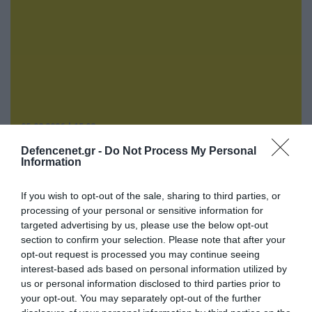
05.08.2026 | 15:02
Ρωσικός πύραυλος με κεφαλή διασποράς
Defencenet.gr -
Do Not Process My Personal
κατέστρεψε ολοσχερώς ένα από τα
Information
μεγαλύτερα κέντρα διανομής στο Κίεβο
(βίντεο)
If you wish to opt-out of the sale, sharing to third parties, or
processing of your personal or sensitive information for
targeted advertising by us, please use the below opt-out
section to confirm your selection. Please note that after your
opt-out request is processed you may continue seeing
interest-based ads based on personal information utilized by
us or personal information disclosed to third parties prior to
your opt-out. You may separately opt-out of the further