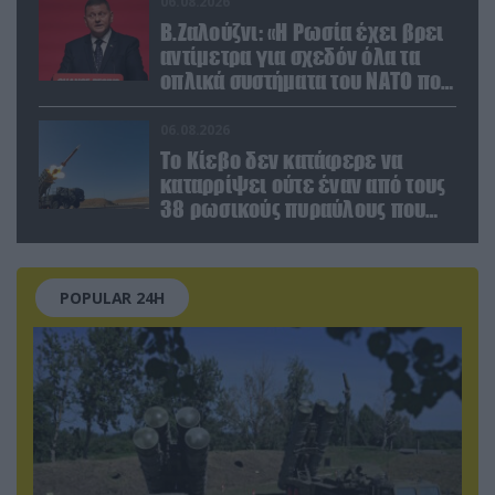
06.08.2026
Β.Ζαλούζνι: «Η Ρωσία έχει βρει
αντίμετρα για σχεδόν όλα τα
οπλικά συστήματα του ΝΑΤΟ που
χρησιμοποιεί η Ουκρανία»
06.08.2026
Το Κίεβο δεν κατάφερε να
καταρρίψει ούτε έναν από τους
38 ρωσικούς πυραύλους που
εκτοξεύτηκαν εναντίον του
POPULAR 24H