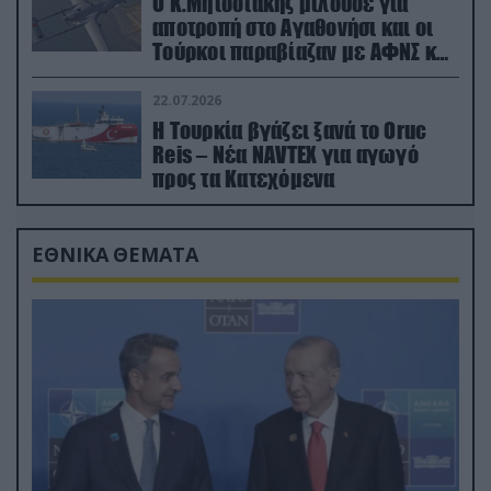
Ο Κ.Μητσοτάκης μιλούσε για
αποτροπή στο Αγαθονήσι και οι
Τούρκοι παραβίαζαν με ΑΦΝΣ και
drone
22.07.2026
Η Τουρκία βγάζει ξανά το Oruc
Reis – Νέα NAVTEX για αγωγό
προς τα Κατεχόμενα
ΕΘΝΙΚΑ ΘΕΜΑΤΑ