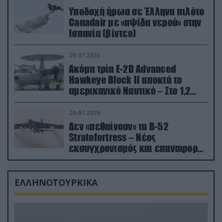
Υποδοχή ήρωα σε Έλληνα πιλότο
Canadair με «αψίδα νερού» στην
Ισπανία (βίντεο)
29.07.2026
Ακόμα τρία E-2D Advanced
Hawkeye Block II αποκτά το
αμερικανικό Ναυτικό – Στο 1,2
δισ.δολάρια το κόστος
29.07.2026
Δεν «πεθαίνουν» τα Β-52
Stratofortress – Νέος
εκσυγχρονισμός και επαναφορά
από τα «νεκροταφεία»
ΕΛΛΗΝΟΤΟΥΡΚΙΚΑ