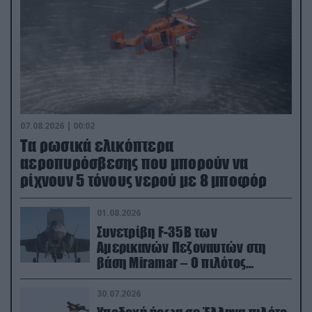
07.08.2026 | 00:02
Τα ρωσικά ελικόπτερα
αεροπυρόσβεσης που μπορούν να
ρίχνουν 5 τόνους νερού με 8 μποφόρ
01.08.2026
Συνετρίβη F-35B των
Αμερικανών Πεζοναυτών στη
βάση Miramar – Ο πιλότος
εκτινάχθηκε εγκαίρως
30.07.2026