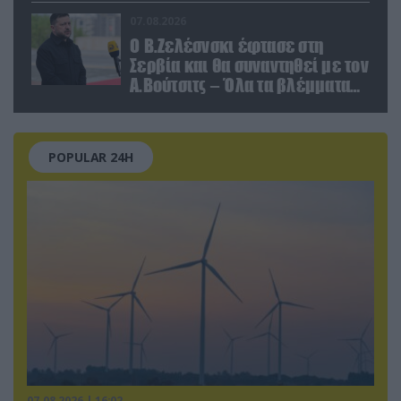
παραποιημένο βίντεο
07.08.2026
Ο Β.Ζελέσνσκι έφτασε στη
Σερβία και θα συναντηθεί με τον
Α.Βούτσιτς – Όλα τα βλέμματα
στις σχέσεις με τη Ρωσία
POPULAR 24H
07.08.2026 | 16:02