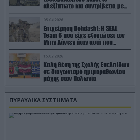
αλεξίπτωτο και συντρίβεται με
ορμή στο έδαφος (βίντεο)
05.04.2026
Επιχείρηση Dehdasht: Η SEAL
Team 6 που είχε εξοντώσει τον
Μπιν Λάντεν ήταν αυτή που
διέσωσε τον πιλότο του F-15
15.02.2026
Καλή θέση της Σχολής Ευελπίδων
σε διαγωνισμό ημιμαραθωνίου
μάχης στον Πολωνία
ΠΥΡΑΥΛΙΚΑ ΣΥΣΤΗΜΑΤΑ