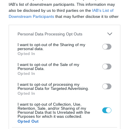
IAB’s list of downstream participants. This information may
also be disclosed by us to third parties on the
IAB’s List of
Downstream Participants
that may further disclose it to other
third parties.
Please note that this website/app uses one or more Google
Personal Data Processing Opt Outs
services and may gather and store information including but
not limited to your visit or usage behaviour. You may click to
I want to opt-out of the Sharing of my
personal data.
grant or deny consent to Google and its third-party tags to
Opted In
use your data for below specified purposes in below Google
08.08.2026 | 09:02
consent section.
I want to opt-out of the Sale of my
Personal Data.
«Η απόλυτη τραγωδία»: Η «αιχμηρή» ανάρτηση
Opted In
του Αρκά για τα τατουάζ (φωτο)
I want to opt-out of processing my
Personal Data for Targeted Advertising.
Opted In
I want to opt-out of Collection, Use,
Retention, Sale, and/or Sharing of my
Personal Data that Is Unrelated with the
Purposes for which it was collected.
Opted Out