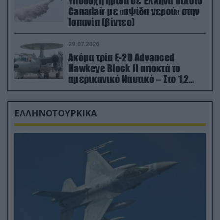
Υποδοχή ήρωα σε Έλληνα πιλότο
Canadair με «αψίδα νερού» στην
Ισπανία (βίντεο)
29.07.2026
Ακόμα τρία E-2D Advanced
Hawkeye Block II αποκτά το
αμερικανικό Ναυτικό – Στο 1,2
δισ.δολάρια το κόστος
ΕΛΛΗΝΟΤΟΥΡΚΙΚΑ