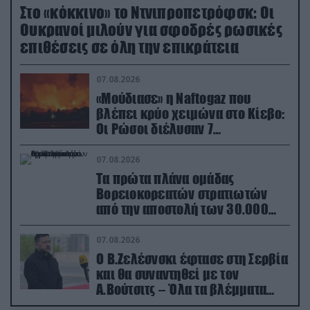
Στο «κόκκινο» το Ντνιπροπετρόφσκ: Οι
Ουκρανοί μιλούν για σφοδρές ρωσικές
επιθέσεις σε όλη την επικράτεια
07.08.2026
«Μούδιασε» η Naftogaz που
βλέπει κρύο χειμώνα στο Κίεβο:
Οι Ρώσοι διέλυσαν 7
εγκαταστάσεις του ουκρανικού
κολοσσού!
07.08.2026
Τα πρώτα πλάνα ομάδας
Βορειοκορεατών στρατιωτών
από την αποστολή των 30.000
που έφτασαν στη Ρωσία (βίντεο)
07.08.2026
Ο Β.Ζελέσνσκι έφτασε στη Σερβία
και θα συναντηθεί με τον
Α.Βούτσιτς – Όλα τα βλέμματα
στις σχέσεις με τη Ρωσία