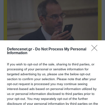
Defencenet.gr -
Do Not Process My Personal
Information
07.08.2026 | 20:02
Ο Γιάννης Αλαφούζος «τέλειωσε» τον
If you wish to opt-out of the sale, sharing to third parties, or
Κωνσταντίνο Ζούλα από τον ΣΚΑΪ – Ο λόγος της
processing of your personal or sensitive information for
απομάκρυνσής του
targeted advertising by us, please use the below opt-out
section to confirm your selection. Please note that after your
opt-out request is processed you may continue seeing
interest-based ads based on personal information utilized by
ΠΟΛΙΤΙΚΗ
us or personal information disclosed to third parties prior to
your opt-out. You may separately opt-out of the further
disclosure of your personal information by third parties on the