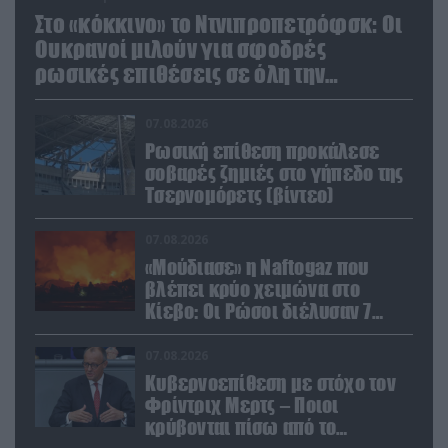
Στο «κόκκινο» το Ντνιπροπετρόφσκ: Οι
Ουκρανοί μιλούν για σφοδρές
ρωσικές επιθέσεις σε όλη την
επικράτεια
07.08.2026
Ρωσική επίθεση προκάλεσε
σοβαρές ζημιές στο γήπεδο της
Τσερνομόρετς (βίντεο)
07.08.2026
«Μούδιασε» η Naftogaz που
βλέπει κρύο χειμώνα στο
Κίεβο: Οι Ρώσοι διέλυσαν 7
εγκαταστάσεις του ουκρανικού
κολοσσού!
07.08.2026
Κυβερνοεπίθεση με στόχο τον
Φρίντριχ Μερτς – Ποιοι
κρύβονται πίσω από το