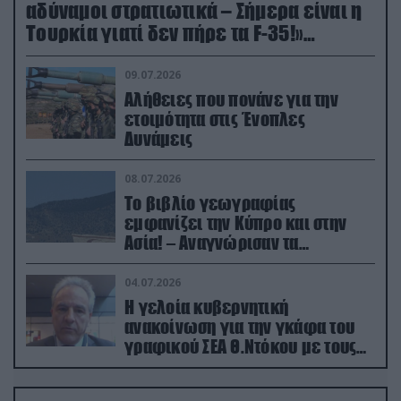
αδύναμοι στρατιωτικά – Σήμερα είναι η
Τουρκία γιατί δεν πήρε τα F-35!»
(βίντεο)
09.07.2026
Αλήθειες που πονάνε για την
ετοιμότητα στις Ένοπλες
Δυνάμεις
08.07.2026
Το βιβλίο γεωγραφίας
εμφανίζει την Κύπρο και στην
Ασία! – Αναγνώρισαν τα
κατεχόμενα; (φωτο)
04.07.2026
Η γελοία κυβερνητική
ανακοίνωση για την γκάφα του
γραφικού ΣΕΑ Θ.Ντόκου με τους
Ρώσους φαρσέρ