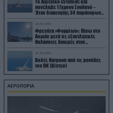
Το Λιμενικό εντόπισε και
συνέλαβε 17χρονο Σουδανό –
Ήταν διακινητής 34 παράνομων
μεταναστών
30.06.2026
Φρεγάτα «Φορμίων»: Πίσω στο
Λοριάν μετά τις εξαντλητικές
θαλάσσιες δοκιμές στον
απαιτητικό Βισκαϊκό
25.06.2026
Βολές Harpoon από τις μονάδες
του ΠΝ (βίντεο)
ΑΕΡΟΠΟΡΙΑ