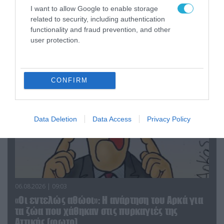
06.08.2026 | 14:02
I want to allow Google to enable storage
related to security, including authentication
«Επιχείρηση ελεύθερα πεζοδρόμια» στην
functionality and fraud prevention, and other
Αθήνα: Απομακρύνθηκαν παράνομα
user protection.
αντικείμενα από κοινόχρηστους χώρους
CONFIRM
Data Deletion
Data Access
Privacy Policy
06.08.2026 | 09:03
«Οι εντελώς αθώοι»: Η ανάρτηση του Αρκά για
τα ζώα που χάθηκαν στις πυρκαγιές της
Αττικής (φωτο)