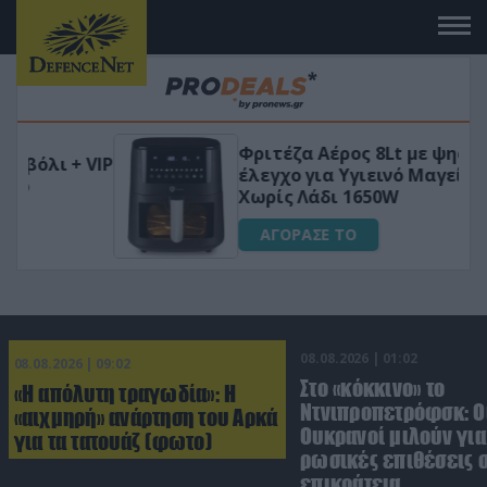
Φριτέζα Αέρος 8Lt με ψηφιακό
VIP
έλεγχο για Υγιεινό Μαγείρεμα
Χωρίς Λάδι 1650W
ΑΓΟΡΑΣΕ ΤΟ
08.08.2026 | 01:02
08.08.2026 | 09:02
Στο «κόκκινο» το
«Η απόλυτη τραγωδία»: Η
Ντνιπροπετρόφσκ: Ο
«αιχμηρή» ανάρτηση του Αρκά
Ουκρανοί μιλούν γι
για τα τατουάζ (φωτο)
ρωσικές επιθέσεις σ
επικράτεια