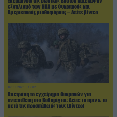
«Κεραυνοί» της ρωσικής Βοστόκ κατέκαψαν
εξοπλισμό των ΗΠΑ με Ουκρανούς και
Αμερικανούς μισθοφόρους – Δείτε βίντεο
07.08.2026 | 19:02
Απετράπη το εγχείρημα Ουκρανών για
αντεπίθεση στο Κολομίγτσι: Δείτε το πριν & το
μετά της προσπάθειάς τους (βίντεο)