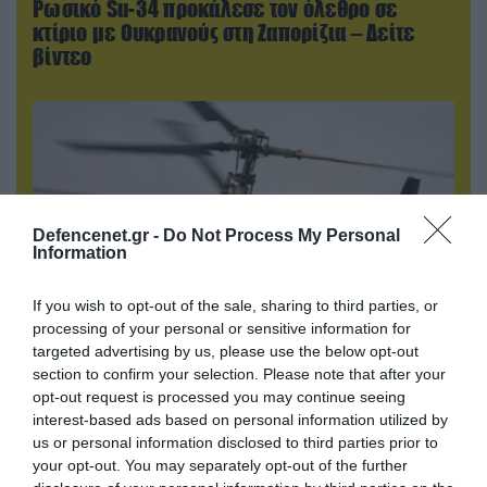
Ρωσικό Su-34 προκάλεσε τον όλεθρο σε
κτίριο με Ουκρανούς στη Ζαπορίζια – Δείτε
βίντεο
Defencenet.gr -
Do Not Process My Personal
Information
If you wish to opt-out of the sale, sharing to third parties, or
processing of your personal or sensitive information for
targeted advertising by us, please use the below opt-out
09.08.2026 | 22:02
section to confirm your selection. Please note that after your
Πεδίο μάχης η Μαύρη Θάλασσα: Ανελέητο
opt-out request is processed you may continue seeing
κυνηγητό ρωσικού Ka-52 με ουκρανικά FP-1 &
interest-based ads based on personal information utilized by
τους Τούρκους να τραβάνε… βίντεο
us or personal information disclosed to third parties prior to
your opt-out. You may separately opt-out of the further