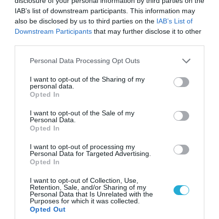
disclosure of your personal information by third parties on the
IAB’s list of downstream participants. This information may
also be disclosed by us to third parties on the
IAB’s List of
Downstream Participants
that may further disclose it to other
third parties.
Please note that this website/app uses one or more Google
Personal Data Processing Opt Outs
services and may gather and store information including but
not limited to your visit or usage behaviour. You may click to
I want to opt-out of the Sharing of my
personal data.
grant or deny consent to Google and its third-party tags to
Opted In
use your data for below specified purposes in below Google
consent section.
I want to opt-out of the Sale of my
Personal Data.
10.08.2026 | 00:02
Opted In
Γυναίκες του βορειοκορεατικού Στρατού
οδηγούνται στη Ρωσία – Δείτε βίντεο
I want to opt-out of processing my
Personal Data for Targeted Advertising.
Opted In
I want to opt-out of Collection, Use,
Retention, Sale, and/or Sharing of my
Personal Data that Is Unrelated with the
Purposes for which it was collected.
Opted Out