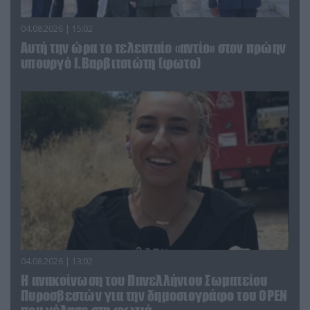
04.08.2026 | 15:02
Αυτή την ώρα το τελευταίο «αντίο» στον πρώην
υπουργό Ι.Βαρβιτσιώτη (φωτο)
04.08.2026 | 13:02
Η ανακοίνωση του Πανελλήνιου Σωματείου
Πυροσβεστών για την δημοσιογράφο του OPEN