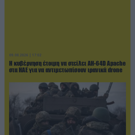
09.08.2026 | 17:02
Η κυβέρνηση έτοιμη να στείλει AH-64D Apache
στα ΗΑΕ για να αντιμετωπίσουν ιρανικά drone