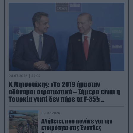
24.07.2026 | 22:02
Κ.Μητσοτάκης: «Το 2019 ήμασταν
αδύναμοι στρατιωτικά – Σήμερα είναι η
Τουρκία γιατί δεν πήρε τα F-35!»
(βίντεο)
09.07.2026
Αλήθειες που πονάνε για την
ετοιμότητα στις Ένοπλες