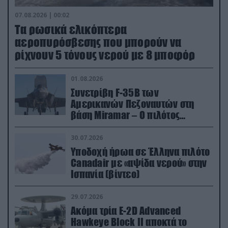
07.08.2026 | 00:02
Τα ρωσικά ελικόπτερα
αεροπυρόσβεσης που μπορούν να
ρίχνουν 5 τόνους νερού με 8 μποφόρ
01.08.2026
Συνετρίβη F-35B των
Αμερικανών Πεζοναυτών στη
βάση Miramar – Ο πιλότος
εκτινάχθηκε εγκαίρως
30.07.2026
Υποδοχή ήρωα σε Έλληνα πιλότο
Canadair με «αψίδα νερού» στην
Ισπανία (βίντεο)
29.07.2026
Ακόμα τρία E-2D Advanced
Hawkeye Block II αποκτά το