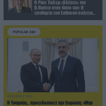
Ο Ράιν Έπλερ «βλέπει» τον
Β.Πούτιν στον ύπνο του: Η
επιθυμία του Εσθονού πολιτικού
πριν κλείσει τα μάτια του
POPULAR 24H
09.08.2026 | 19:02
Η Τουρκία… προειδοποιεί την Ευρώπη: «Μην