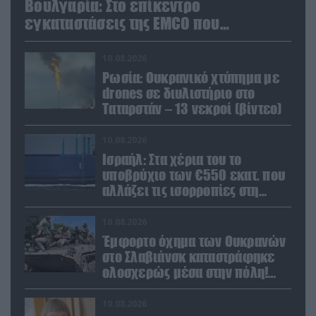
Βουλγαρία: Στο επίκεντρο
εγκαταστάσεις της EMCO που
προμηθεύει την Ουκρανία
10.08.2026
Ρωσία: Ουκρανικό χτύπημα με
drones σε διυλιστήριο στο
Ταταρστάν – 13 νεκροί (βίντεο)
10.08.2026
Ισραήλ: Στα χέρια του το
υποβρύχιο των €550 εκατ. που
αλλάζει τις ισορροπίες στη
Μέση Ανατολή (βίντεο)
10.08.2026
Έμφορτο όχημα των Ουκρανών
στο Σλαβιάνσκ καταστράφηκε
ολοσχερώς μέσα στην πόλη!
(βίντεο)
10.08.2026