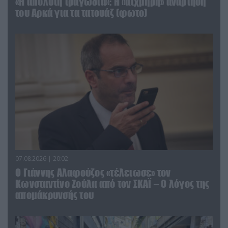
«Η απόλυτη τραγωδία»: Η «αιχμηρή» ανάρτηση
του Αρκά για τα τατουάζ (φωτο)
07.08.2026 | 20:02
Ο Γιάννης Αλαφούζος «τέλειωσε» τον
Κωνσταντίνο Ζούλα από τον ΣΚΑΪ – Ο λόγος της
απομάκρυνσής του