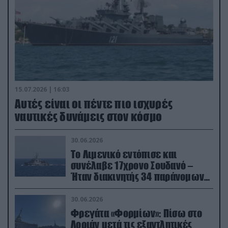
15.07.2026 | 16:03
Aυτές είναι οι πέντε πιο ισχυρές
ναυτικές δυνάμεις στον κόσμο
30.06.2026
Το Λιμενικό εντόπισε και
συνέλαβε 17χρονο Σουδανό –
Ήταν διακινητής 34 παράνομων
μεταναστών
30.06.2026
Φρεγάτα «Φορμίων»: Πίσω στο
Λοριάν μετά τις εξαντλητικές