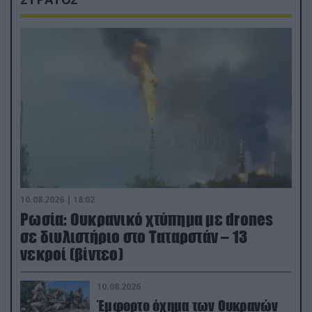
10.08.2026 | 18:02
Ρωσία: Ουκρανικό χτύπημα με drones
σε διυλιστήριο στο Ταταρστάν – 13
νεκροί (βίντεο)
10.08.2026
Έμφορτο όχημα των Ουκρανών