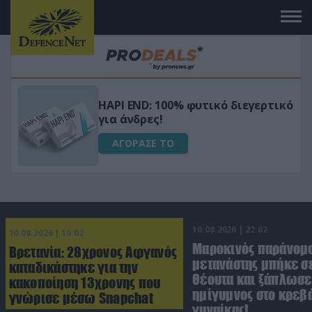
Μεταμόρφωσε τον κήπο σου με το
ικό
Ultra Box Μίνι Αλυσοπρίονο με
μπαταρία λιθίου
ΑΓΟΡΑΣΕ ΤΟ
10.08.2026 | 22:02
10.08.2026 | 19:02
Μαροκινός παράνομ
Βρετανία: 28χρονος Αφγανός
μετανάστης μπήκε σε
καταδικάστηκε για την
Θέουτα και ξάπλωσε
κακοποίηση 13χρονης που
ημίγυμνος στο κρεβά
γνώρισε μέσω Snapchat
γυναίκας!