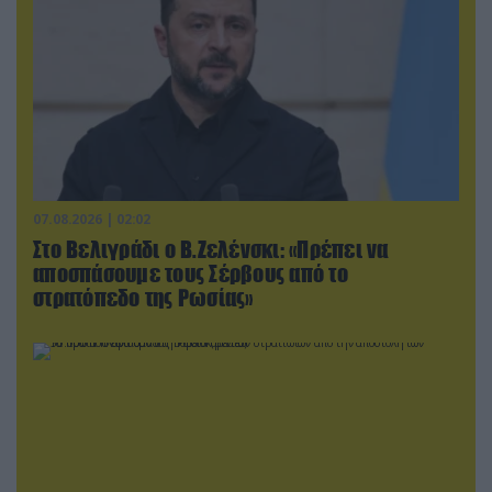
07.08.2026 | 02:02
Στο Βελιγράδι ο Β.Ζελένσκι: «Πρέπει να
αποσπάσουμε τους Σέρβους από το
στρατόπεδο της Ρωσίας»