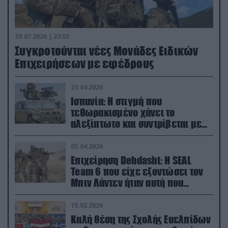
29.07.2026 | 22:02
Συγκροτούνται νέες Μονάδες Ειδικών
Επιχειρήσεων με εφέδρους
23.04.2026
Ισπανία: Η στιγμή που
τεθωρακισμένο χάνει το
αλεξίπτωτο και συντρίβεται με
ορμή στο έδαφος (βίντεο)
05.04.2026
Επιχείρηση Dehdasht: Η SEAL
Team 6 που είχε εξοντώσει τον
Μπιν Λάντεν ήταν αυτή που
διέσωσε τον πιλότο του F-15
15.02.2026
Καλή θέση της Σχολής Ευελπίδων