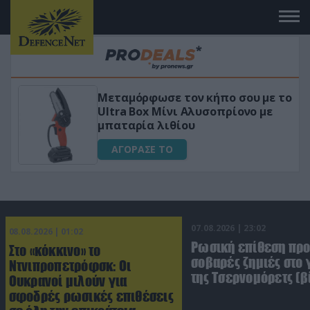
με το
«Μαγική» φόρμουλα τριβόλι + VIP
με
για αύξηση της λίμπιντο
ΑΓΟΡΑΣΕ ΤΟ
07.08.2026 | 23:02
08.08.2026 | 01:02
Ρωσική επίθεση πρ
Στο «κόκκινο» το
σοβαρές ζημιές στο
Ντνιπροπετρόφσκ: Οι
της Τσερνομόρετς (β
Ουκρανοί μιλούν για
σφοδρές ρωσικές επιθέσεις