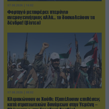
07.08.2026 | 16:02
Φορτηγό μεταφέρει πτερύγιο
ανεμογεννήτριας αλλά… το δυσκολεύουν τα
δένδρα! (βίντεο)
07.08.2026 | 08:02
Κλιμακώνουν οι Χούθι: Eξαπέλυσαν επιθέσεις
κατά στρατιωτικών δυνάμεων στην Υεμένη –