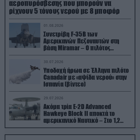
αεροπυρόσβεσης που μπορούν να
ρίχνουν 5 τόνους νερού με 8 μποφόρ
01.08.2026
Συνετρίβη F-35B των
Αμερικανών Πεζοναυτών στη
βάση Miramar – Ο πιλότος
εκτινάχθηκε εγκαίρως
30.07.2026
Υποδοχή ήρωα σε Έλληνα πιλότο
Canadair με «αψίδα νερού» στην
Ισπανία (βίντεο)
29.07.2026
Ακόμα τρία E-2D Advanced
Hawkeye Block II αποκτά το
αμερικανικό Ναυτικό – Στο 1,2
δισ.δολάρια το κόστος