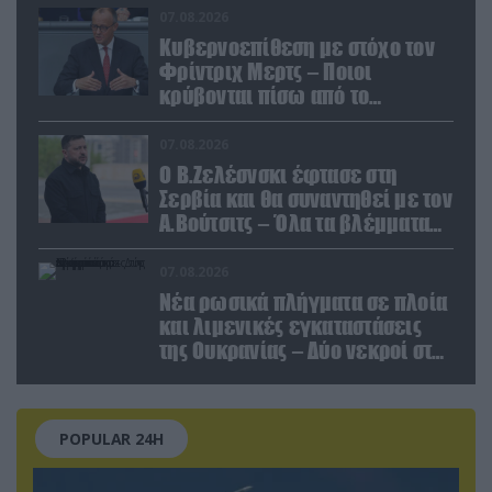
κολοσσού!
07.08.2026
Κυβερνοεπίθεση με στόχο τον
Φρίντριχ Μερτς – Ποιοι
κρύβονται πίσω από το
παραποιημένο βίντεο
07.08.2026
Ο Β.Ζελέσνσκι έφτασε στη
Σερβία και θα συναντηθεί με τον
Α.Βούτσιτς – Όλα τα βλέμματα
στις σχέσεις με τη Ρωσία
07.08.2026
Νέα ρωσικά πλήγματα σε πλοία
και λιμενικές εγκαταστάσεις
της Ουκρανίας – Δύο νεκροί στην
Κριμαία
POPULAR 24H