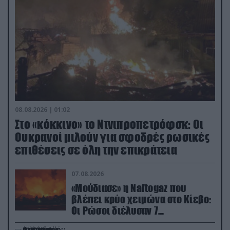
08.08.2026 | 01:02
Στο «κόκκινο» το Ντνιπροπετρόφσκ: Οι
Ουκρανοί μιλούν για σφοδρές ρωσικές
επιθέσεις σε όλη την επικράτεια
07.08.2026
«Μούδιασε» η Naftogaz που
βλέπει κρύο χειμώνα στο Κίεβο:
Οι Ρώσοι διέλυσαν 7
εγκαταστάσεις του ουκρανικού