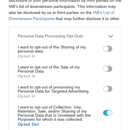
disclosure of your personal information by third parties on the
Κωνσταντίνο Ζούλα από τον ΣΚΑΪ – Ο λόγος της
IAB’s list of downstream participants. This information may
απομάκρυνσής του
also be disclosed by us to third parties on the
IAB’s List of
Downstream Participants
that may further disclose it to other
third parties.
Please note that this website/app uses one or more Google
Personal Data Processing Opt Outs
services and may gather and store information including but
not limited to your visit or usage behaviour. You may click to
I want to opt-out of the Sharing of my
personal data.
grant or deny consent to Google and its third-party tags to
Opted In
use your data for below specified purposes in below Google
consent section.
I want to opt-out of the Sale of my
Personal Data.
Opted In
I want to opt-out of processing my
Personal Data for Targeted Advertising.
06.08.2026 | 14:02
Opted In
«Επιχείρηση ελεύθερα πεζοδρόμια» στην
I want to opt-out of Collection, Use,
Αθήνα: Απομακρύνθηκαν παράνομα
Retention, Sale, and/or Sharing of my
αντικείμενα από κοινόχρηστους χώρους
Personal Data that Is Unrelated with the
Purposes for which it was collected.
Opted Out