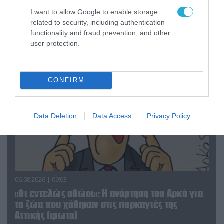
06.08.2026 | 14:02
I want to allow Google to enable storage
«Επιχείρηση ελεύθερα πεζοδρόμια» στην
related to security, including authentication
Αθήνα: Απομακρύνθηκαν παράνομα
functionality and fraud prevention, and other
αντικείμενα από κοινόχρηστους χώρους
user protection.
CONFIRM
Data Deletion
Data Access
Privacy Policy
06.08.2026 | 09:03
«Οι εντελώς αθώοι»: Η ανάρτηση του Αρκά για
τα ζώα που χάθηκαν στις πυρκαγιές της
Αττικής (φωτο)