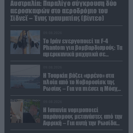
Αυστραλία: Παραλίγο σύγκρουση δύο
αεροσκαφών στο αεροδρόμιο του
Σίδνεϊ – Ένας τραυματίας (βίντεο)
09.08.2026
Το Ιράν ενεργοποιεί τα F-4
Phantom για βομβαρδισμούς: Τα
αμερικανικά μαχητικά σε
ετοιμότητα να χτυπήσουν
Αμερικανούς
09.08.2026
Η Τουρκία βάζει «φρένο» στα
πλοία από το Νοβοροσίσκ της
Ρωσίας – Για να πιέσει η Μόσχα
το Ιράν;
09.08.2026
Η Ισπανία νομιμοποιεί
παράνομους μετανάστες από την
Αφρική – Για αυτή την Ρωσίδα
όμως επέλεξαν την απέλαση