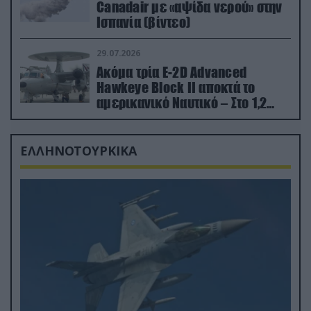
Canadair με «αψίδα νερού» στην
Ισπανία (βίντεο)
29.07.2026
Ακόμα τρία E-2D Advanced
Hawkeye Block II αποκτά το
αμερικανικό Ναυτικό – Στο 1,2
δισ.δολάρια το κόστος
ΕΛΛΗΝΟΤΟΥΡΚΙΚΑ