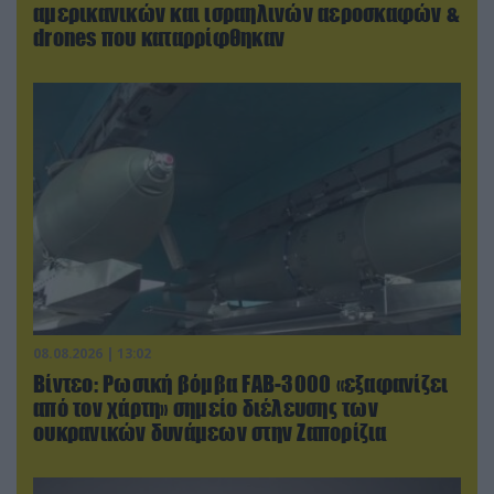
αμερικανικών και ισραηλινών αεροσκαφών &
drones που καταρρίφθηκαν
08.08.2026 | 13:02
Βίντεο: Ρωσική βόμβα FAB-3000 «εξαφανίζει
από τον χάρτη» σημείο διέλευσης των
ουκρανικών δυνάμεων στην Ζαπορίζια