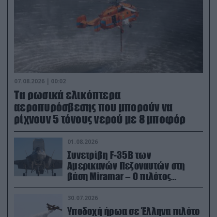
07.08.2026 | 00:02
Τα ρωσικά ελικόπτερα
αεροπυρόσβεσης που μπορούν να
ρίχνουν 5 τόνους νερού με 8 μποφόρ
01.08.2026
Συνετρίβη F-35B των
Αμερικανών Πεζοναυτών στη
βάση Miramar – Ο πιλότος
εκτινάχθηκε εγκαίρως
30.07.2026
Υποδοχή ήρωα σε Έλληνα πιλότο