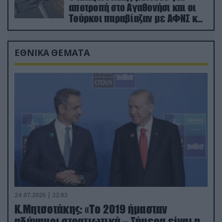
αποτροπή στο Αγαθονήσι και οι
Τούρκοι παραβίαζαν με ΑΦΝΣ και
drone
ΕΘΝΙΚΑ ΘΕΜΑΤΑ
24.07.2026 | 22:02
Κ.Μητσοτάκης: «Το 2019 ήμασταν
αδύναμοι στρατιωτικά – Σήμερα είναι η