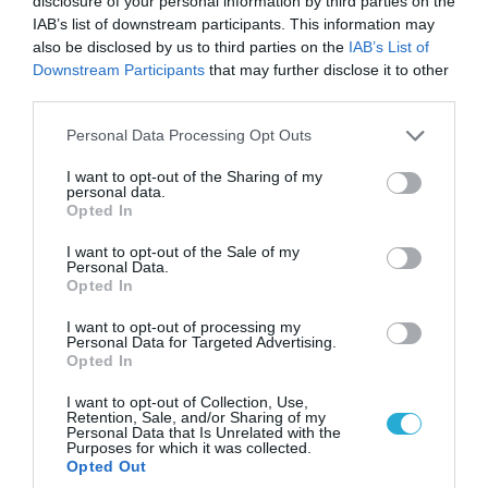
disclosure of your personal information by third parties on the
IAB’s list of downstream participants. This information may
also be disclosed by us to third parties on the
IAB’s List of
Downstream Participants
that may further disclose it to other
third parties.
Please note that this website/app uses one or more Google
Personal Data Processing Opt Outs
services and may gather and store information including but
not limited to your visit or usage behaviour. You may click to
I want to opt-out of the Sharing of my
personal data.
grant or deny consent to Google and its third-party tags to
Opted In
08.08.2026 | 09:02
use your data for below specified purposes in below Google
consent section.
«Η απόλυτη τραγωδία»: Η «αιχμηρή» ανάρτηση
I want to opt-out of the Sale of my
Personal Data.
του Αρκά για τα τατουάζ (φωτο)
Opted In
I want to opt-out of processing my
Personal Data for Targeted Advertising.
Opted In
I want to opt-out of Collection, Use,
Retention, Sale, and/or Sharing of my
Personal Data that Is Unrelated with the
Purposes for which it was collected.
Opted Out