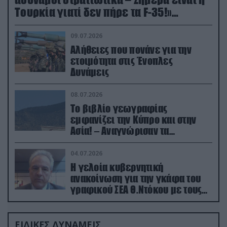
Τουρκία γιατί δεν πήρε τα F-35!»
(βίντεο)
09.07.2026
Αλήθειες που πονάνε για την
ετοιμότητα στις Ένοπλες
Δυνάμεις
08.07.2026
Το βιβλίο γεωγραφίας
εμφανίζει την Κύπρο και στην
Ασία! – Αναγνώρισαν τα
κατεχόμενα; (φωτο)
04.07.2026
Η γελοία κυβερνητική
ανακοίνωση για την γκάφα του
γραφικού ΣΕΑ Θ.Ντόκου με τους
Ρώσους φαρσέρ
ΕΙΔΙΚΕΣ ΔΥΝΑΜΕΙΣ