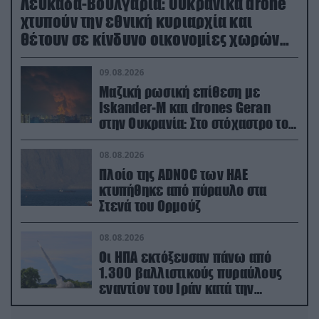
Λευκάδα-Βουλγαρία: Ουκρανικά drone
χτυπούν την εθνική κυριαρχία και
θέτουν σε κίνδυνο οικονομίες χωρών
του ΝΑΤΟ
09.08.2026
Μαζική ρωσική επίθεση με
Iskander-M και drones Geran
στην Ουκρανία: Στο στόχαστρο το
εργοστάσιο των Flamingo
08.08.2026
Πλοίο της ADNOC των ΗΑΕ
κτυπήθηκε από πύραυλο στα
Στενά του Ορμούζ
08.08.2026
Οι ΗΠΑ εκτόξευσαν πάνω από
1.300 βαλλιστικούς πυραύλους
εναντίον του Ιράν κατά την
διάρκεια του πολέμου