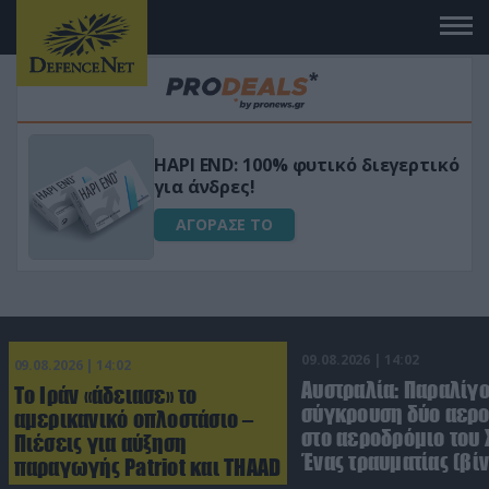
Μεταμόρφωσε τον κήπο σου με το
ικό
Ultra Box Μίνι Αλυσοπρίονο με
μπαταρία λιθίου
ΑΓΟΡΑΣΕ ΤΟ
09.08.2026 | 14:02
09.08.2026 | 14:02
Αυστραλία: Παραλίγ
Το Ιράν «άδειασε» το
σύγκρουση δύο αε
αμερικανικό οπλοστάσιο –
στο αεροδρόμιο του 
Πιέσεις για αύξηση
Ένας τραυματίας (βίν
παραγωγής Patriot και THAAD