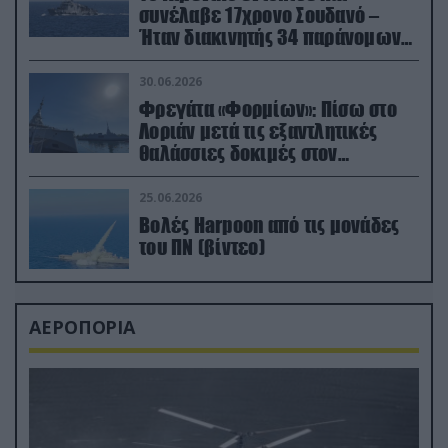
συνέλαβε 17χρονο Σουδανό –
Ήταν διακινητής 34 παράνομων
μεταναστών
30.06.2026
Φρεγάτα «Φορμίων»: Πίσω στο
Λοριάν μετά τις εξαντλητικές
θαλάσσιες δοκιμές στον
απαιτητικό Βισκαϊκό
25.06.2026
Βολές Harpoon από τις μονάδες
του ΠΝ (βίντεο)
ΑΕΡΟΠΟΡΙΑ