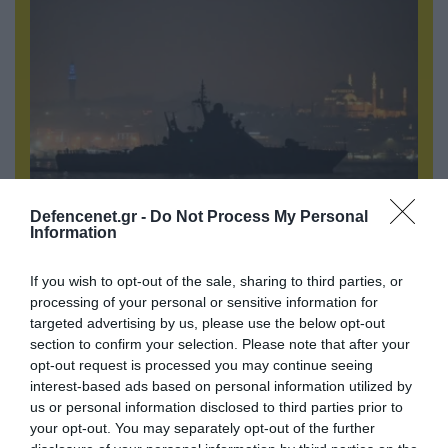
Defencenet.gr -
Do Not Process My Personal
08.08.2026 | 17:02
Information
Σε «αναμμένα κάρβουνα» η Τουρκία:
Περιορίζει την κίνηση πλοίων από την Μαύρη
If you wish to opt-out of the sale, sharing to third parties, or
Θάλασσα
processing of your personal or sensitive information for
targeted advertising by us, please use the below opt-out
section to confirm your selection. Please note that after your
opt-out request is processed you may continue seeing
ΠΟΛΙΤΙΚΗ
interest-based ads based on personal information utilized by
us or personal information disclosed to third parties prior to
your opt-out. You may separately opt-out of the further