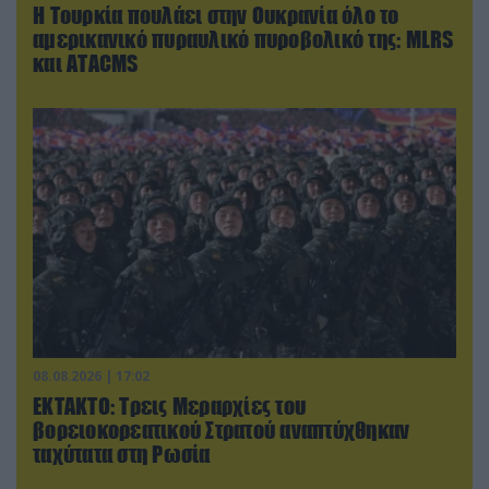
Η Τουρκία πουλάει στην Ουκρανία όλο το
αμερικανικό πυραυλικό πυροβολικό της: MLRS
και ΑΤΑCMS
08.08.2026 | 17:02
ΕΚΤΑΚΤΟ: Τρεις Μεραρχίες του
βορειοκορεατικού Στρατού αναπτύχθηκαν
ταχύτατα στη Ρωσία