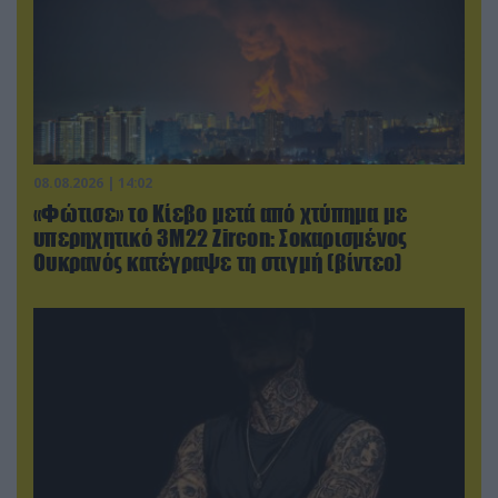
08.08.2026 | 14:02
«Φώτισε» το Κίεβο μετά από χτύπημα με
υπερηχητικό 3M22 Zircon: Σοκαρισμένος
Ουκρανός κατέγραψε τη στιγμή (βίντεο)