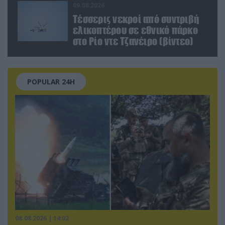
09.08.2026
Τέσσερις νεκροί από συντριβή
ελικοπτέρου σε εθνικό πάρκο
στο Ρίο ντε Τζανέιρο (βίντεο)
POPULAR 24H
08.08.2026 | 14:02