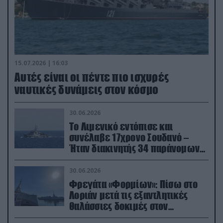
15.07.2026 | 16:03
Aυτές είναι οι πέντε πιο ισχυρές
ναυτικές δυνάμεις στον κόσμο
30.06.2026
Το Λιμενικό εντόπισε και
συνέλαβε 17χρονο Σουδανό –
Ήταν διακινητής 34 παράνομων
μεταναστών
30.06.2026
Φρεγάτα «Φορμίων»: Πίσω στο
Λοριάν μετά τις εξαντλητικές
θαλάσσιες δοκιμές στον
απαιτητικό Βισκαϊκό