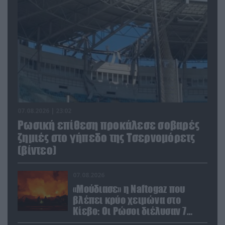
07.08.2026 | 23:02
Ρωσική επίθεση προκάλεσε σοβαρές
ζημιές στο γήπεδο της Τσερνομόρετς
(βίντεο)
07.08.2026
«Μούδιασε» η Naftogaz που
βλέπει κρύο χειμώνα στο
Κίεβο: Οι Ρώσοι διέλυσαν 7
εγκαταστάσεις του ουκρανικού