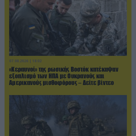
07.08.2026 | 18:02
«Κεραυνοί» της ρωσικής Βοστόκ κατέκαψαν
εξοπλισμό των ΗΠΑ με Ουκρανούς και
Αμερικανούς μισθοφόρους – Δείτε βίντεο