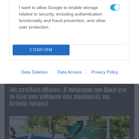
I want to allow Google to enable storage
related to security, including authentication
functionality and fraud prevention, and other
user protection.
CONFIRM
Data Deletion
Data Access
Privacy Policy
06.08.2026 | 09:03
«Οι εντελώς αθώοι»: Η ανάρτηση του Αρκά για
τα ζώα που χάθηκαν στις πυρκαγιές της
Αττικής (φωτο)