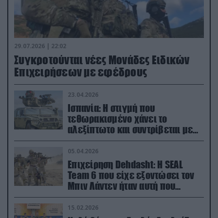
29.07.2026 | 22:02
Συγκροτούνται νέες Μονάδες Ειδικών
Επιχειρήσεων με εφέδρους
23.04.2026
Ισπανία: Η στιγμή που
τεθωρακισμένο χάνει το
αλεξίπτωτο και συντρίβεται με
ορμή στο έδαφος (βίντεο)
05.04.2026
Επιχείρηση Dehdasht: Η SEAL
Team 6 που είχε εξοντώσει τον
Μπιν Λάντεν ήταν αυτή που
διέσωσε τον πιλότο του F-15
15.02.2026