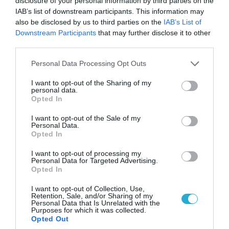
disclosure of your personal information by third parties on the
07.08.2026 | 20:02
IAB’s list of downstream participants. This information may
also be disclosed by us to third parties on the
IAB’s List of
Ο Γιάννης Αλαφούζος «τέλειωσε» τον
Downstream Participants
that may further disclose it to other
Κωνσταντίνο Ζούλα από τον ΣΚΑΪ – Ο λόγος της
third parties.
απομάκρυνσής του
Please note that this website/app uses one or more Google
Personal Data Processing Opt Outs
services and may gather and store information including but
not limited to your visit or usage behaviour. You may click to
I want to opt-out of the Sharing of my
ΠΟΛΙΤΙΚΗ
personal data.
grant or deny consent to Google and its third-party tags to
Opted In
use your data for below specified purposes in below Google
consent section.
I want to opt-out of the Sale of my
Personal Data.
Opted In
I want to opt-out of processing my
Personal Data for Targeted Advertising.
Opted In
I want to opt-out of Collection, Use,
Retention, Sale, and/or Sharing of my
Personal Data that Is Unrelated with the
Purposes for which it was collected.
Opted Out
07.08.2026 | 20:02