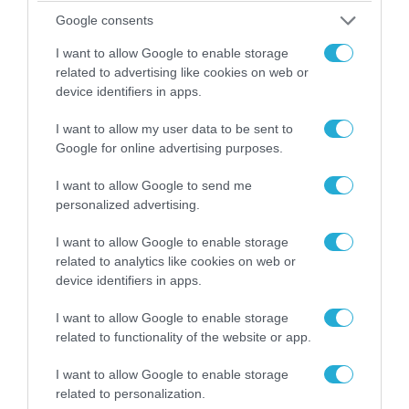
Ο Γιάννης Αλαφούζος «τέλειωσε» τον
Google consents
Κωνσταντίνο Ζούλα από τον ΣΚΑΪ – Ο λόγος της
I want to allow Google to enable storage
απομάκρυνσής του
related to advertising like cookies on web or
device identifiers in apps.
I want to allow my user data to be sent to
Google for online advertising purposes.
I want to allow Google to send me
personalized advertising.
I want to allow Google to enable storage
related to analytics like cookies on web or
device identifiers in apps.
I want to allow Google to enable storage
06.08.2026 | 14:02
related to functionality of the website or app.
«Επιχείρηση ελεύθερα πεζοδρόμια» στην
Αθήνα: Απομακρύνθηκαν παράνομα
I want to allow Google to enable storage
αντικείμενα από κοινόχρηστους χώρους
related to personalization.