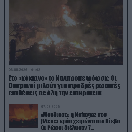
08.08.2026 | 01:02
Στο «κόκκινο» το Ντνιπροπετρόφσκ: Οι
Ουκρανοί μιλούν για σφοδρές ρωσικές
επιθέσεις σε όλη την επικράτεια
07.08.2026
«Μούδιασε» η Naftogaz που
βλέπει κρύο χειμώνα στο Κίεβο:
Οι Ρώσοι διέλυσαν 7