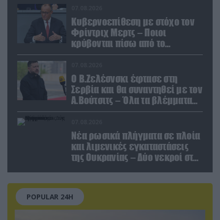
κολοσσού!
07.08.2026
Κυβερνοεπίθεση με στόχο τον
Φρίντριχ Μερτς – Ποιοι
κρύβονται πίσω από το
παραποιημένο βίντεο
07.08.2026
Ο Β.Ζελέσνσκι έφτασε στη
Σερβία και θα συναντηθεί με τον
Α.Βούτσιτς – Όλα τα βλέμματα
στις σχέσεις με τη Ρωσία
07.08.2026
Νέα ρωσικά πλήγματα σε πλοία
και λιμενικές εγκαταστάσεις
της Ουκρανίας – Δύο νεκροί στην
Κριμαία
POPULAR 24H