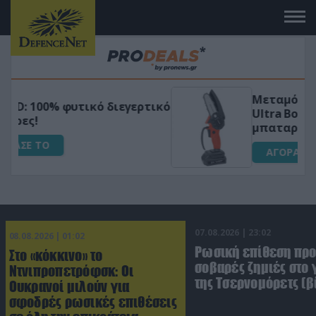
Μεταμόρφωσε τον κήπο σου με το
ικό
Ultra Box Μίνι Αλυσοπρίονο με
μπαταρία λιθίου
ΑΓΟΡΑΣΕ ΤΟ
07.08.2026 | 23:02
08.08.2026 | 01:02
Ρωσική επίθεση πρ
Στο «κόκκινο» το
σοβαρές ζημιές στο
Ντνιπροπετρόφσκ: Οι
της Τσερνομόρετς (β
Ουκρανοί μιλούν για
σφοδρές ρωσικές επιθέσεις