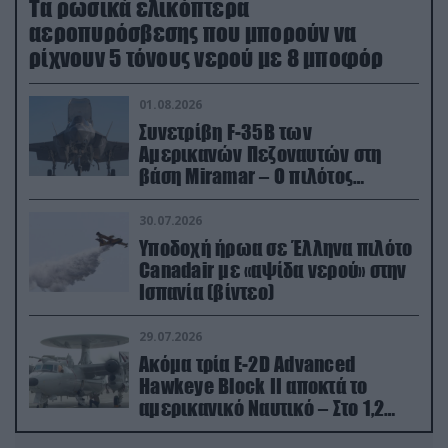
Τα ρωσικά ελικόπτερα
αεροπυρόσβεσης που μπορούν να
ρίχνουν 5 τόνους νερού με 8 μποφόρ
01.08.2026
Συνετρίβη F-35B των
Αμερικανών Πεζοναυτών στη
βάση Miramar – Ο πιλότος
εκτινάχθηκε εγκαίρως
30.07.2026
Υποδοχή ήρωα σε Έλληνα πιλότο
Canadair με «αψίδα νερού» στην
Ισπανία (βίντεο)
29.07.2026
Ακόμα τρία E-2D Advanced
Hawkeye Block II αποκτά το
αμερικανικό Ναυτικό – Στο 1,2
δισ.δολάρια το κόστος