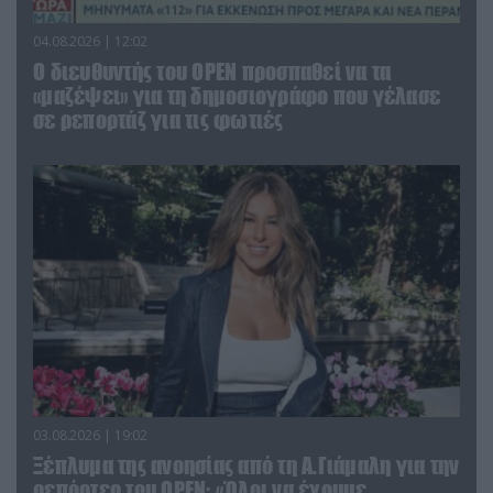
04.08.2026 | 12:02
O διευθυντής του OPEN προσπαθεί να τα
«μαζέψει» για τη δημοσιογράφο που γέλασε
σε ρεπορτάζ για τις φωτιές
03.08.2026 | 19:02
Ξέπλυμα της ανοησίας από τη Α.Γιάμαλη για την
ρεπόρτερ του ΟΡΕΝ: «Όλοι να έχουμε