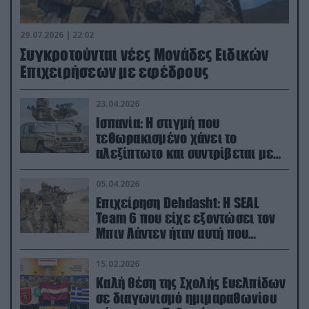
29.07.2026 | 22:02
Συγκροτούνται νέες Μονάδες Ειδικών
Επιχειρήσεων με εφέδρους
23.04.2026
Ισπανία: Η στιγμή που
τεθωρακισμένο χάνει το
αλεξίπτωτο και συντρίβεται με
ορμή στο έδαφος (βίντεο)
05.04.2026
Επιχείρηση Dehdasht: Η SEAL
Team 6 που είχε εξοντώσει τον
Μπιν Λάντεν ήταν αυτή που
διέσωσε τον πιλότο του F-15
15.02.2026
Καλή θέση της Σχολής Ευελπίδων
σε διαγωνισμό ημιμαραθωνίου