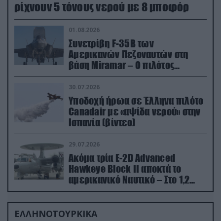
ρίχνουν 5 τόνους νερού με 8 μποφόρ
01.08.2026
Συνετρίβη F-35B των
Αμερικανών Πεζοναυτών στη
βάση Miramar – Ο πιλότος
εκτινάχθηκε εγκαίρως
30.07.2026
Υποδοχή ήρωα σε Έλληνα πιλότο
Canadair με «αψίδα νερού» στην
Ισπανία (βίντεο)
29.07.2026
Ακόμα τρία E-2D Advanced
Hawkeye Block II αποκτά το
αμερικανικό Ναυτικό – Στο 1,2
δισ.δολάρια το κόστος
ΕΛΛΗΝΟΤΟΥΡΚΙΚΑ