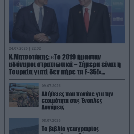
24.07.2026 | 22:02
Κ.Μητσοτάκης: «Το 2019 ήμασταν
αδύναμοι στρατιωτικά – Σήμερα είναι η
Τουρκία γιατί δεν πήρε τα F-35!»
(βίντεο)
09.07.2026
Αλήθειες που πονάνε για την
ετοιμότητα στις Ένοπλες
Δυνάμεις
08.07.2026
Το βιβλίο γεωγραφίας