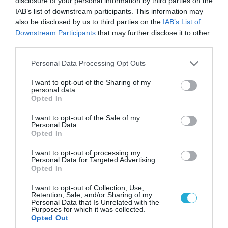
disclosure of your personal information by third parties on the
IAB’s list of downstream participants. This information may
«Επιχείρηση ελεύθερα πεζοδρόμια» στην
also be disclosed by us to third parties on the
IAB’s List of
Αθήνα: Απομακρύνθηκαν παράνομα
Downstream Participants
that may further disclose it to other
αντικείμενα από κοινόχρηστους χώρους
third parties.
Please note that this website/app uses one or more Google
Personal Data Processing Opt Outs
services and may gather and store information including but
ΠΟΛΙΤΙΚΗ
not limited to your visit or usage behaviour. You may click to
I want to opt-out of the Sharing of my
personal data.
grant or deny consent to Google and its third-party tags to
Opted In
use your data for below specified purposes in below Google
consent section.
I want to opt-out of the Sale of my
Personal Data.
Opted In
I want to opt-out of processing my
Personal Data for Targeted Advertising.
Opted In
I want to opt-out of Collection, Use,
Retention, Sale, and/or Sharing of my
Personal Data that Is Unrelated with the
Purposes for which it was collected.
06.08.2026 | 14:02
Opted Out
«Επιχείρηση ελεύθερα πεζοδρόμια» στην