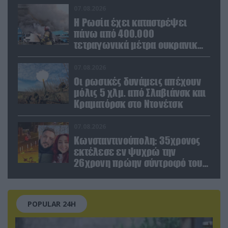
Ευρώπη»
07.08.2026
Η Ρωσία έχει καταστρέψει
πάνω από 400.000
τετραγωνικά μέτρα ουκρανικών
εγκαταστάσεων τον Ιούλιο
07.08.2026
Οι ρωσικές δυνάμεις απέχουν
μόλις 5 χλμ. από Σλαβιάνσκ και
Κραματόρσκ στο Ντονέτσκ
07.08.2026
Κωνσταντινούπολη: 35χρονος
εκτέλεσε εν ψυχρώ την
26χρονη πρώην σύντροφό του
έξω από φαρμακείο (βίντεο)
POPULAR 24H