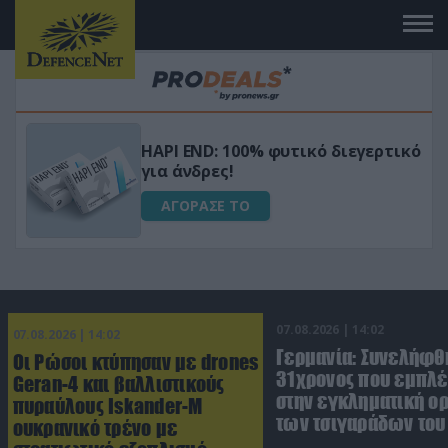
Μεταμόρφωσε τον κήπο σου με το
ικό
Ultra Box Μίνι Αλυσοπρίονο με
μπαταρία λιθίου
ΑΓΟΡΑΣΕ ΤΟ
07.08.2026 | 14:02
07.08.2026 | 14:02
Γερμανία: Συνελήφθ
Οι Ρώσοι κτύπησαν με drones
31χρονος που εμπλέ
Geran-4 και βαλλιστικούς
στην εγκληματική 
πυραύλους Iskander-M
των τσιγαράδων του 
ουκρανικό τρένο με