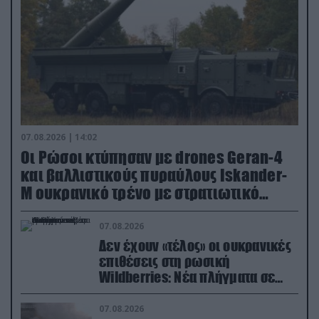
07.08.2026 | 14:02
Οι Ρώσοι κτύπησαν με drones Geran-4
και βαλλιστικούς πυραύλους Iskander-
M ουκρανικό τρένο με στρατιωτικό
εξοπλισμό
07.08.2026
Δεν έχουν «τέλος» οι ουκρανικές
επιθέσεις στη ρωσική
Wildberries: Νέα πλήγματα σε
εγκαταστάσεις στα Ουράλια
07.08.2026