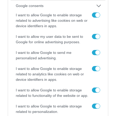
Αθήνα: Απομακρύνθηκαν παράνομα
Google consents
αντικείμενα από κοινόχρηστους χώρους
I want to allow Google to enable storage
related to advertising like cookies on web or
device identifiers in apps.
I want to allow my user data to be sent to
Google for online advertising purposes.
I want to allow Google to send me
personalized advertising.
I want to allow Google to enable storage
related to analytics like cookies on web or
device identifiers in apps.
06.08.2026 | 09:03
I want to allow Google to enable storage
«Οι εντελώς αθώοι»: Η ανάρτηση του Αρκά για
related to functionality of the website or app.
τα ζώα που χάθηκαν στις πυρκαγιές της
Αττικής (φωτο)
I want to allow Google to enable storage
related to personalization.