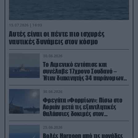
15.07.2026 | 16:03
Aυτές είναι οι πέντε πιο ισχυρές
ναυτικές δυνάμεις στον κόσμο
30.06.2026
Το Λιμενικό εντόπισε και
συνέλαβε 17χρονο Σουδανό –
Ήταν διακινητής 34 παράνομων
μεταναστών
30.06.2026
Φρεγάτα «Φορμίων»: Πίσω στο
Λοριάν μετά τις εξαντλητικές
θαλάσσιες δοκιμές στον
απαιτητικό Βισκαϊκό
25.06.2026
Βολές Harpoon από τις μονάδες