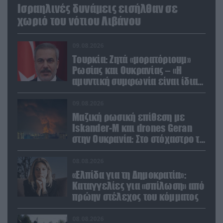
Ισραηλινές δυνάμεις εισήλθαν σε
χωριό του νότιου Λιβάνου
09.08.2026
Τουρκία: Ζητά «μορατόριουμ»
Ρωσίας και Ουκρανίας – «Η
αμυντική συμφωνία είναι ίδια
με το άρθρο 5 του ΝΑΤΟ» (upd)
09.08.2026
Μαζική ρωσική επίθεση με
Iskander-M και drones Geran
στην Ουκρανία: Στο στόχαστρο το
εργοστάσιο των Flamingo
08.08.2026
«Ελπίδα για τη Δημοκρατία»:
Καταγγελίες για «σπίλωση» από
πρώην στέλεχος του κόμματος
08.08.2026