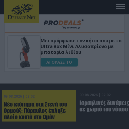
 το
«Μαγική» φόρμουλα τριβόλι + VIP
για αύξηση της λίμπιντο
ΑΓΟΡΑΣΕ ΤΟ
09.08.2026 | 02:02
09.08.2026 | 02:02
Ισραηλινές δυνάμεις
Νέο κτύπημα στα Στενά του
σε χωριό του νότιου
Ορμούζ: Πύραυλος έπληξε
πλοίο κοντά στο Ομάν