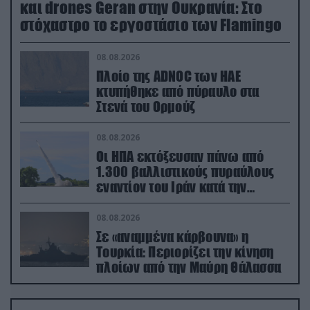
και drones Geran στην Ουκρανία: Στο
στόχαστρο το εργοστάσιο των Flamingo
08.08.2026
Πλοίο της ADNOC των ΗΑΕ
κτυπήθηκε από πύραυλο στα
Στενά του Ορμούζ
08.08.2026
Οι ΗΠΑ εκτόξευσαν πάνω από
1.300 βαλλιστικούς πυραύλους
εναντίον του Ιράν κατά την
διάρκεια του πολέμου
08.08.2026
Σε «αναμμένα κάρβουνα» η
Τουρκία: Περιορίζει την κίνηση
πλοίων από την Μαύρη Θάλασσα