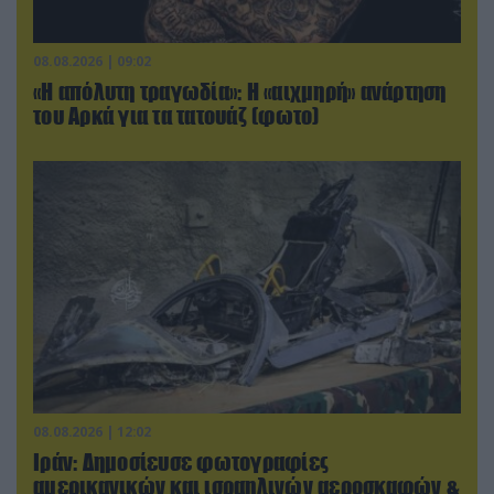
08.08.2026 | 09:02
«Η απόλυτη τραγωδία»: Η «αιχμηρή» ανάρτηση
του Αρκά για τα τατουάζ (φωτο)
08.08.2026 | 12:02
Ιράν: Δημοσίευσε φωτογραφίες
αμερικανικών και ισραηλινών αεροσκαφών &