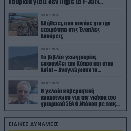
Τουρκία γιατί δεν πήρε τα F-35!»
(βίντεο)
09.07.2026
Αλήθειες που πονάνε για την
ετοιμότητα στις Ένοπλες
Δυνάμεις
08.07.2026
Το βιβλίο γεωγραφίας
εμφανίζει την Κύπρο και στην
Ασία! – Αναγνώρισαν τα
κατεχόμενα; (φωτο)
04.07.2026
Η γελοία κυβερνητική
ανακοίνωση για την γκάφα του
γραφικού ΣΕΑ Θ.Ντόκου με τους
Ρώσους φαρσέρ
ΕΙΔΙΚΕΣ ΔΥΝΑΜΕΙΣ