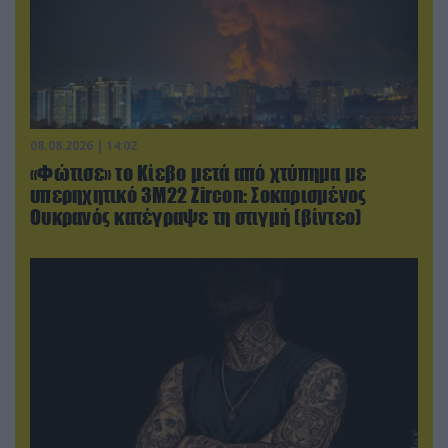
08.08.2026 | 14:02
«Φώτισε» το Κίεβο μετά από χτύπημα με
υπερηχητικό 3M22 Zircon: Σοκαρισμένος
Ουκρανός κατέγραψε τη στιγμή (βίντεο)