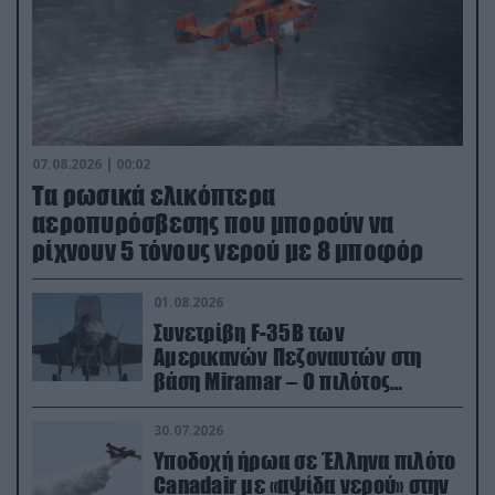
07.08.2026 | 00:02
Τα ρωσικά ελικόπτερα
αεροπυρόσβεσης που μπορούν να
ρίχνουν 5 τόνους νερού με 8 μποφόρ
01.08.2026
Συνετρίβη F-35B των
Αμερικανών Πεζοναυτών στη
βάση Miramar – Ο πιλότος
εκτινάχθηκε εγκαίρως
30.07.2026
Υποδοχή ήρωα σε Έλληνα πιλότο
Canadair με «αψίδα νερού» στην