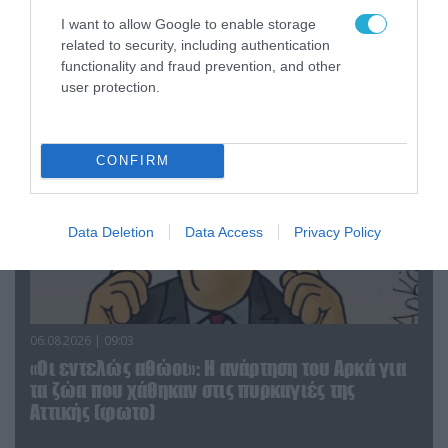
«Επιχείρηση ελεύθερα πεζοδρόμια» στην
I want to allow Google to enable storage
Αθήνα: Απομακρύνθηκαν παράνομα
related to security, including authentication
αντικείμενα από κοινόχρηστους χώρους
functionality and fraud prevention, and other
user protection.
CONFIRM
Data Deletion
Data Access
Privacy Policy
06.08.2026 | 09:03
«Οι εντελώς αθώοι»: Η ανάρτηση του Αρκά για
τα ζώα που χάθηκαν στις πυρκαγιές της
Αττικής (φωτο)