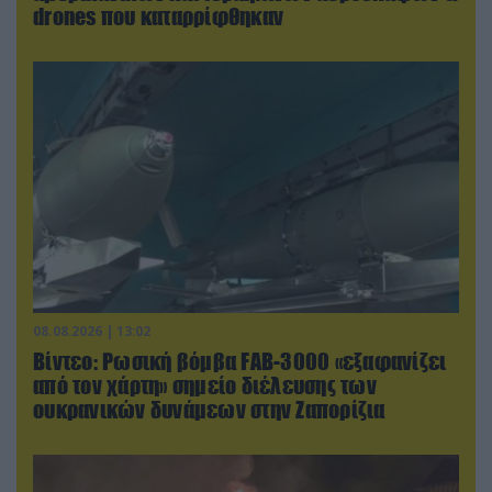
drones που καταρρίφθηκαν
08.08.2026 | 13:02
Βίντεο: Ρωσική βόμβα FAB-3000 «εξαφανίζει
από τον χάρτη» σημείο διέλευσης των
ουκρανικών δυνάμεων στην Ζαπορίζια