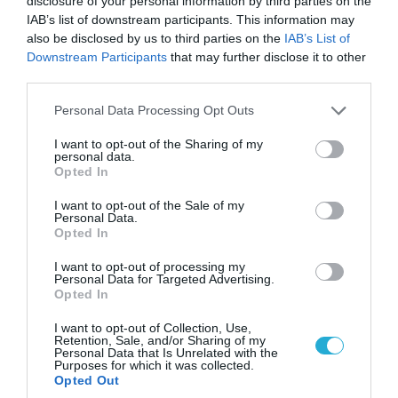
disclosure of your personal information by third parties on the
IAB’s list of downstream participants. This information may
also be disclosed by us to third parties on the
IAB’s List of
Downstream Participants
that may further disclose it to other
third parties.
Please note that this website/app uses one or more Google
Personal Data Processing Opt Outs
services and may gather and store information including but
not limited to your visit or usage behaviour. You may click to
I want to opt-out of the Sharing of my
personal data.
grant or deny consent to Google and its third-party tags to
08.08.2026 | 09:02
Opted In
use your data for below specified purposes in below Google
«Η απόλυτη τραγωδία»: Η «αιχμηρή» ανάρτηση
consent section.
του Αρκά για τα τατουάζ (φωτο)
I want to opt-out of the Sale of my
Personal Data.
Opted In
I want to opt-out of processing my
Personal Data for Targeted Advertising.
Opted In
I want to opt-out of Collection, Use,
Retention, Sale, and/or Sharing of my
Personal Data that Is Unrelated with the
Purposes for which it was collected.
Opted Out