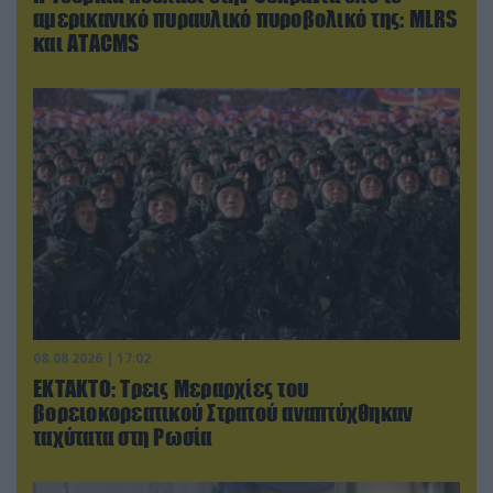
αμερικανικό πυραυλικό πυροβολικό της: MLRS
και ΑΤΑCMS
08.08.2026 | 17:02
ΕΚΤΑΚΤΟ: Τρεις Μεραρχίες του
βορειοκορεατικού Στρατού αναπτύχθηκαν
ταχύτατα στη Ρωσία