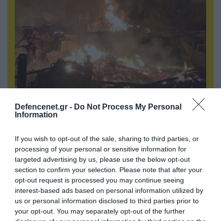
08.08.2026 | 01:02
Defencenet.gr -
Do Not Process My Personal
Information
Στο «κόκκινο» το Ντνιπροπετρόφσκ: Οι
Ουκρανοί μιλούν για σφοδρές ρωσικές
επιθέσεις σε όλη την επικράτεια
If you wish to opt-out of the sale, sharing to third parties, or
processing of your personal or sensitive information for
targeted advertising by us, please use the below opt-out
section to confirm your selection. Please note that after your
ΠΟΛΙΤΙΚΗ
opt-out request is processed you may continue seeing
interest-based ads based on personal information utilized by
us or personal information disclosed to third parties prior to
your opt-out. You may separately opt-out of the further