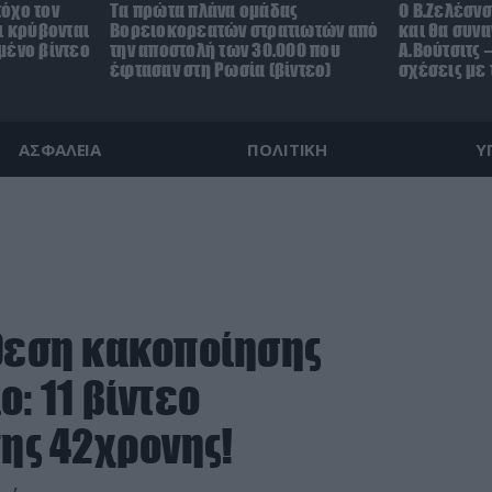
όχο τον
Τα πρώτα πλάνα ομάδας
Ο Β.Ζελέσν
ι κρύβονται
Βορειοκορεατών στρατιωτών από
και θα συνα
μένο βίντεο
την αποστολή των 30.000 που
Α.Βούτσιτς 
έφτασαν στη Ρωσία (βίντεο)
σχέσεις με
ΑΣΦΑΛΕΙΑ
ΠΟΛΙΤΙΚΗ
Υ
όθεση κακοποίησης
: 11 βίντεο
της 42χρονης!