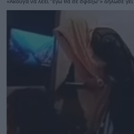
«Άκουγα να λέει “εγώ θα σε σφάξω”» δήλωσε γε