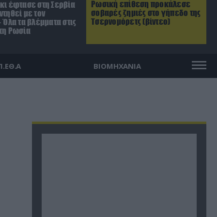
Ρωσική επίθεση προκάλεσε
σκι έφτασε στη Σερβία
σοβαρές ζημιές στο γήπεδο της
ντηθεί με τον
Τσερνομόρετς (βίντεο)
– Όλα τα βλέμματα στις
 τη Ρωσία
Π.ΕΘ.Α
ΒΙΟΜΗΧΑΝΙΑ