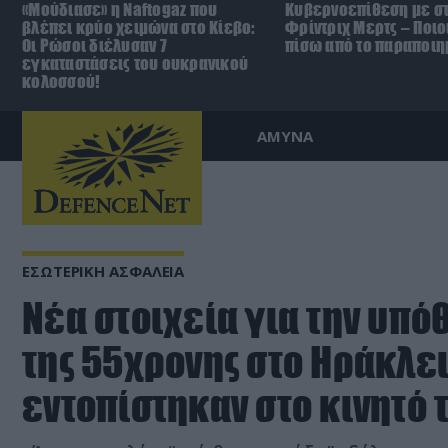
«Μούδιασε» η Naftogaz που
Κυβερνοεπίθεση με στ
βλέπει κρύο χειμώνα στο Κίεβο:
Φρίντριχ Μερτς – Ποιο
Οι Ρώσοι διέλυσαν 7
πίσω από το παραποιη
εγκαταστάσεις του ουκρανικού
κολοσσού!
ΑΜΥΝΑ
ΕΣΩΤΕΡΙΚΗ ΑΣΦΑΛΕΙΑ
Νέα στοιχεία για την υπ
της 55χρονης στο Ηράκλειο
εντοπίστηκαν στο κινητό 