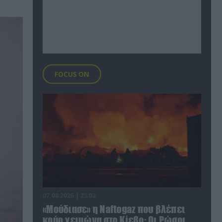
FOCUS ON
07.08.2026 | 23:02
«Μούδιασε» η Naftogaz που βλέπει
κρύο χειμώνα στο Κίεβο: Οι Ρώσοι