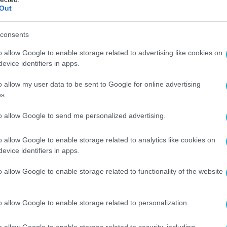
 δεν γνώριζε τι συνέβαινε στο διαμέρισμα που
Out
ι.
consents
υρίες κατοίκων της περιοχής, είχαν
o allow Google to enable storage related to advertising like cookies on
πό το σπίτι, με μία γειτόνισσα να αναφέρει
evice identifiers in apps.
ές και κραυγές, αλλά δεν προχώρησε σε
 φόβου.
o allow my user data to be sent to Google for online advertising
s.
ειδικά τη νύχτα. Άκουγα να λέει “εγώ θα σε
to allow Google to send me personalized advertising.
 γειτόνισσα.
o allow Google to enable storage related to analytics like cookies on
ερε τελικά να διαφύγει όταν η 42χρονη
evice identifiers in apps.
ύνοντας τα δεσμά της και ζητώντας βοήθεια,
o allow Google to enable storage related to functionality of the website
γησε στην πλήρη αποκάλυψη της υπόθεσης.
 στο σπίτι κατασχέθηκαν αντικείμενα που
ταξύ των οποίων αιχμηρό εργαλείο, ρούχα,
o allow Google to enable storage related to personalization.
 και άλλα ευρήματα.
o allow Google to enable storage related to security, including