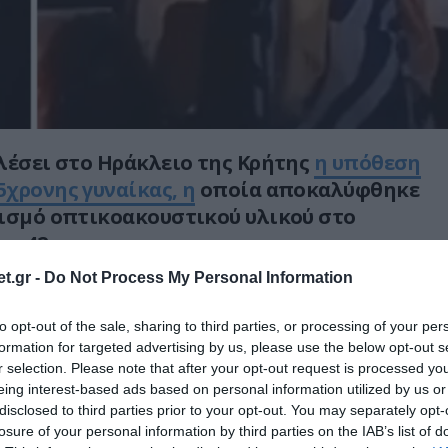
λέσει στο Ηράκλειο της Κρήτης
η υπόθεση
χρονης γυναίκας, η
οποία αποκαλύφθηκε
ισμό οπτικοακουστικού υλικού στο
νο 42χρονης.
t.gr -
Do Not Process My Personal Information
αστυνομία, στο κινητό βρέθηκαν συνολικά 11
εται να καταγράφουν επαναλαμβανόμενα
to opt-out of the sale, sharing to third parties, or processing of your per
ς σε βάρος του θύματος. Η υπόθεση ήρθε στο
formation for targeted advertising by us, please use the below opt-out s
άρκεια έρευνας για άσχετη υπόθεση, όταν οι
r selection. Please note that after your opt-out request is processed y
eing interest-based ads based on personal information utilized by us or
ν σε έλεγχο της συσκευής.
disclosed to third parties prior to your opt-out. You may separately opt-
losure of your personal information by third parties on the IAB’s list of
εία, όπως αναφέρουν αστυνομικές πηγές, η