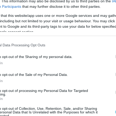
. This information may also be disclosed by us to third parties on the
IA
εται δεμένη μέσα σε κατοικία, ενώ
Participants
that may further disclose it to other third parties.
ράξεις σωματικής βίας, εξυβρίσεις και
 that this website/app uses one or more Google services and may gath
σμένα στιγμιότυπα η 42χρονη φέρεται να
including but not limited to your visit or usage behaviour. You may click 
ικείμενα για να επιτεθεί στο θύμα,
 to Google and its third-party tags to use your data for below specifi
ogle consent section.
αράλληλα η ίδια τα γεγονότα.
l Data Processing Opt Outs
ν ότι το υλικό τραβήχτηκε στον ίδιο χώρο σε
νικές στιγμές, γεγονός που δημιουργεί την
o opt-out of the Sharing of my personal data.
μένης κακοποίησης.
In
λύφθηκε όταν, στο πλαίσιο διαφορετικής
o opt-out of the Sale of my Personal Data.
ή κινητού, οι αστυνομικοί εντόπισαν τη
In
κάλυψαν τα βίντεο, οδηγώντας σε νέα
to opt-out of processing my Personal Data for Targeted
βαριά αδικήματα.
ing.
In
 έρευνας συνελήφθη και ο ιδιοκτήτης της
o opt-out of Collection, Use, Retention, Sale, and/or Sharing
ίος, σύμφωνα με τα μέχρι στιγμής στοιχεία,
ersonal Data that Is Unrelated with the Purposes for which it
lected.