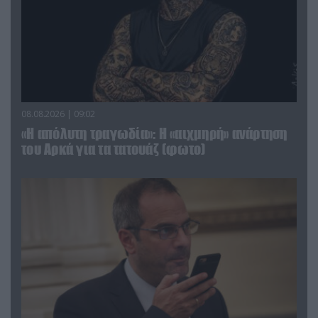
08.08.2026 | 09:02
«Η απόλυτη τραγωδία»: Η «αιχμηρή» ανάρτηση
του Αρκά για τα τατουάζ (φωτο)