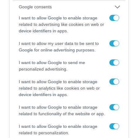
Google consents
I want to allow Google to enable storage
related to advertising like cookies on web or
device identifiers in apps.
I want to allow my user data to be sent to
Google for online advertising purposes.
I want to allow Google to send me
personalized advertising.
09.08.2026 | 22:02
I want to allow Google to enable storage
Πεδίο μάχης η Μαύρη Θάλασσα: Ανελέητο
related to analytics like cookies on web or
κυνηγητό ρωσικού Ka-52 με ουκρανικά FP-1 &
device identifiers in apps.
τους Τούρκους να τραβάνε… βίντεο
I want to allow Google to enable storage
related to functionality of the website or app.
I want to allow Google to enable storage
related to personalization.