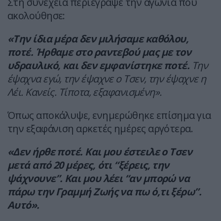
Στη συνέχεια περιέγραψε την αγωνία που
ακολούθησε:
«Την ίδια μέρα δεν μιλήσαμε καθόλου,
ποτέ. Ήρθαμε στο ραντεβού μας με τον
υδραυλικό, και δεν εμφανίστηκε ποτέ.
Την
έψαχνα εγώ, την έψαχνε ο Τσεν, την έψαχνε η
Λέι. Κανείς. Τίποτα, εξαφανισμένη».
Όπως αποκάλυψε, ενημερώθηκε επίσημα για
την εξαφάνιση αρκετές ημέρες αργότερα.
«Δεν ήρθε ποτέ. Και μου έστειλε ο Τσεν
μετά από 20 μέρες, ότι “ξέρεις, την
ψάχνουνε”. Και μου λέει “αν μπορώ να
πάρω την Γραμμή Ζωής να πω ό,τι ξέρω”.
Αυτό».