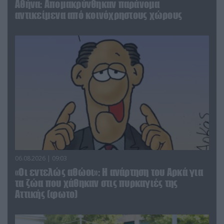
Αθήνα: Απομακρύνθηκαν παράνομα
αντικείμενα από κοινόχρηστους χώρους
06.08.2026 | 09:03
«Οι εντελώς αθώοι»: Η ανάρτηση του Αρκά για
τα ζώα που χάθηκαν στις πυρκαγιές της
Αττικής (φωτο)