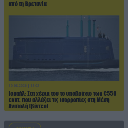
από τη Βρετανία
10.08.2026 | 18:02
Ισραήλ: Στα χέρια του το υποβρύχιο των €550
εκατ. που αλλάζει τις ισορροπίες στη Μέση
Ανατολή (βίντεο)