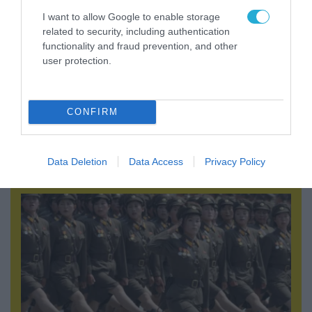
I want to allow Google to enable storage
related to security, including authentication
functionality and fraud prevention, and other
user protection.
CONFIRM
09.08.2026 | 19:02
Ρωσικό Su-34 προκάλεσε τον όλεθρο σε
κτίριο με Ουκρανούς στη Ζαπορίζια – Δείτε
Data Deletion
Data Access
Privacy Policy
βίντεο