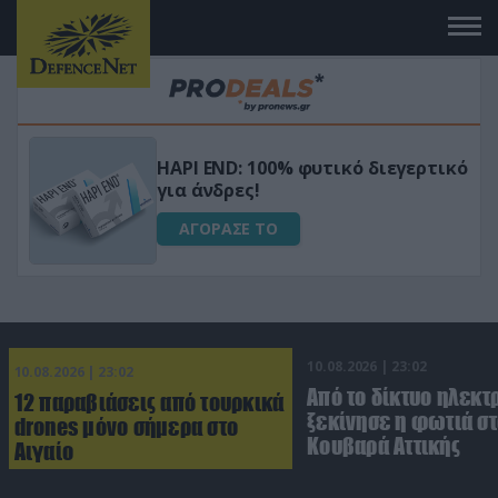
Μεταμόρφωσε τον κήπο σου με το
ικό
Ultra Box Μίνι Αλυσοπρίονο με
μπαταρία λιθίου
ΑΓΟΡΑΣΕ ΤΟ
10.08.2026 | 23:02
10.08.2026 | 23:02
Από το δίκτυο ηλεκτ
12 παραβιάσεις από τουρκικά
ξεκίνησε η φωτιά σ
drones μόνο σήμερα στο
Κουβαρά Αττικής
Αιγαίο