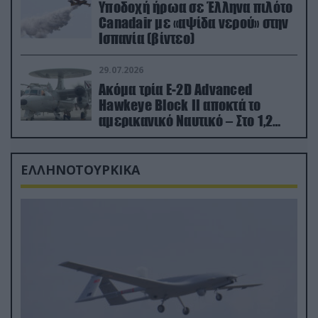
Υποδοχή ήρωα σε Έλληνα πιλότο
Canadair με «αψίδα νερού» στην
Ισπανία (βίντεο)
29.07.2026
Ακόμα τρία E-2D Advanced
Hawkeye Block II αποκτά το
αμερικανικό Ναυτικό – Στο 1,2
δισ.δολάρια το κόστος
ΕΛΛΗΝΟΤΟΥΡΚΙΚΑ