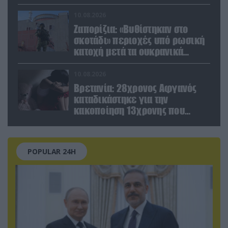
πυραύλων»
10.08.2026
Ζαπορίζια: «Βυθίστηκαν στο
σκοτάδι» περιοχές υπό ρωσική
κατοχή μετά τα ουκρανικά
πλήγματα
10.08.2026
Βρετανία: 28χρονος Αφγανός
καταδικάστηκε για την
κακοποίηση 13χρονης που
γνώρισε μέσω Snapchat
POPULAR 24H