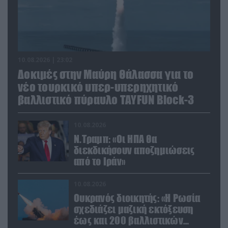
10.08.2026 | 23:02
Δοκιμές στην Μαύρη Θάλασσα για το
νέο τουρκικό υπερ-υπερηχητικό
βαλλιστικό πύραυλο TAYFUN Block-3
10.08.2026
Ν.Τραμπ: «Οι ΗΠΑ θα
διεκδικήσουν αποζημιώσεις
από το Ιράν»
10.08.2026
Ουκρανός διοικητής: «Η Ρωσία
σχεδιάζει μαζική εκτόξευση
έως και 200 βαλλιστικών