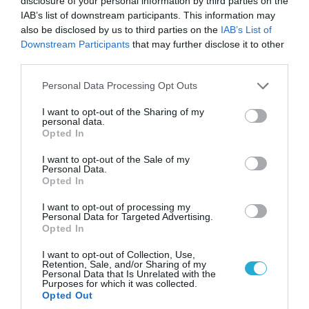
disclosure of your personal information by third parties on the
09.08.2026 | 18:02
IAB’s list of downstream participants. This information may
Το Ιράν δημοσίευσε βίντεο με τον Μοτζτάμπα
also be disclosed by us to third parties on the
IAB’s List of
Χαμενεΐ
Downstream Participants
that may further disclose it to other
third parties.
Please note that this website/app uses one or more Google
Personal Data Processing Opt Outs
services and may gather and store information including but
not limited to your visit or usage behaviour. You may click to
I want to opt-out of the Sharing of my
personal data.
grant or deny consent to Google and its third-party tags to
Opted In
use your data for below specified purposes in below Google
consent section.
I want to opt-out of the Sale of my
Personal Data.
Opted In
I want to opt-out of processing my
Personal Data for Targeted Advertising.
Opted In
09.08.2026 | 23:02
I want to opt-out of Collection, Use,
Νεοσύλλεκτοι Ουκρανοί στρατιώτες και
Retention, Sale, and/or Sharing of my
υπάλληλοι της TCC έτρεχαν πανικόβλητοι
Personal Data that Is Unrelated with the
Purposes for which it was collected.
αλλά… εξοντώθηκαν – Δείτε βίντεο
Opted Out