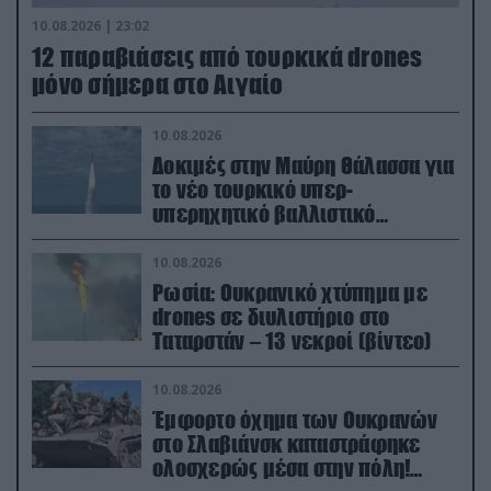
10.08.2026 | 23:02
12 παραβιάσεις από τουρκικά drones
μόνο σήμερα στο Αιγαίο
10.08.2026
Δοκιμές στην Μαύρη Θάλασσα για
το νέο τουρκικό υπερ-
υπερηχητικό βαλλιστικό
πύραυλο TAYFUN Block-3
10.08.2026
Ρωσία: Ουκρανικό χτύπημα με
drones σε διυλιστήριο στο
Ταταρστάν – 13 νεκροί (βίντεο)
10.08.2026
Έμφορτο όχημα των Ουκρανών
στο Σλαβιάνσκ καταστράφηκε
ολοσχερώς μέσα στην πόλη!