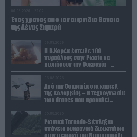
06.08.2026 | 22:02
Ένας χρόνος από τον αιφνίδιο θάνατο
της Λένας Σαμαρά
06.08.2026
Η Β.Κορέα έστειλε 160
πυραύλους στην Ρωσία να
χτυπήσουν την Ουκρανία –
Θέλει να εκπαιδευτεί σε νέο
δόγμα
06.08.2026
Από την Ουκρανία στα καρτέλ
της Κολομβίας – Η τεχνογνωσία
των drones που προκαλεί
ανησυχία
06.08.2026
Ρωσικά Tornado-S έπληξαν
υπόγειο ουκρανικό διοικητήριο
στην περιοχή του Ντομπροπόλιε