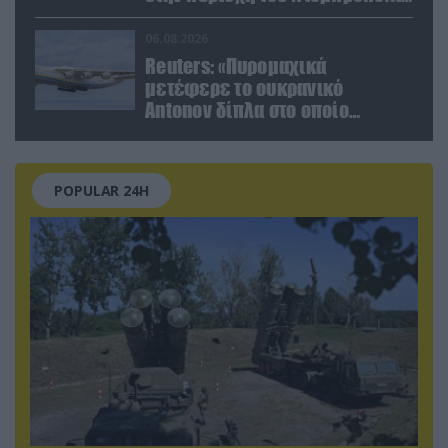
(βίντεο)
06.08.2026
Reuters: «Πυρομαχικά
μετέφερε το ουκρανικό
Antonov δίπλα στο οποίο
βρέθηκε το drone στη Λειψία»
POPULAR 24H