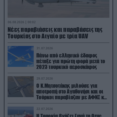
06.08.2026 | 00:02
Νέες παραβιάσεις και παραβάσεις της
Τουρκίας στο Αιγαίο με τρία UAV
31.07.2026
Πάνω από ελληνικό έδαφος
πέταξε για πρώτη φορά μετά το
2023 τουρκικό αεροσκάφος
29.07.2026
Ο Κ.Μητσοτάκης μιλούσε για
αποτροπή στο Αγαθονήσι και οι
Τούρκοι παραβίαζαν με ΑΦΝΣ και
drone
22.07.2026
Η Τουρκία βγάζει ξανά το Oruc