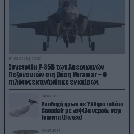
01.08.2026 | 00:02
Συνετρίβη F-35B των Αμερικανών
Πεζοναυτών στη βάση Miramar – Ο
πιλότος εκτινάχθηκε εγκαίρως
30.07.2026
Υποδοχή ήρωα σε Έλληνα πιλότο
Canadair με «αψίδα νερού» στην
Ισπανία (βίντεο)
29.07.2026