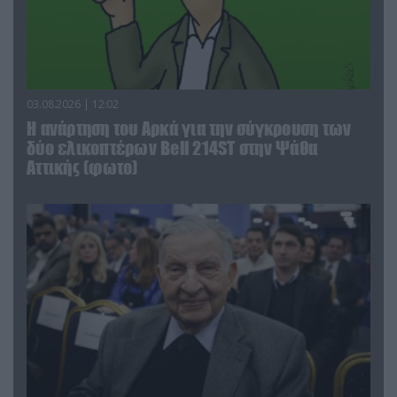
03.08.2026 | 12:02
Η ανάρτηση του Αρκά για την σύγκρουση των
δύο ελικοπτέρων Bell 214ST στην Ψάθα
Αττικής (φωτο)