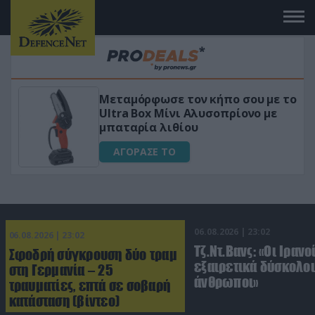
ε το
«Μαγική» φόρμουλα τριβόλι + VIP
ε
για αύξηση της λίμπιντο
ΑΓΟΡΑΣΕ ΤΟ
06.08.2026 | 23:02
06.08.2026 | 23:02
Τζ.Ντ.Βανς: «Οι Ιρανο
Σφοδρή σύγκρουση δύο τραμ
εξαιρετικά δύσκολοι
στη Γερμανία – 25
άνθρωποι»
τραυματίες, επτά σε σοβαρή
κατάσταση (βίντεο)