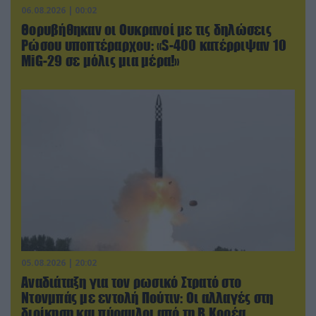
06.08.2026 | 00:02
Θορυβήθηκαν οι Ουκρανοί με τις δηλώσεις
Ρώσου υποπτέραρχου: «S-400 κατέρριψαν 10
MiG-29 σε μόλις μια μέρα!»
05.08.2026 | 20:02
Αναδιάταξη για τον ρωσικό Στρατό στο
Ντονμπάς με εντολή Πούτιν: Οι αλλαγές στη
διοίκηση και πύραυλοι από τη Β.Κορέα