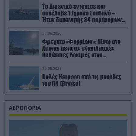
Το Λιμενικό εντόπισε και
συνέλαβε 17χρονο Σουδανό –
Ήταν διακινητής 34 παράνομων
μεταναστών
30.06.2026
Φρεγάτα «Φορμίων»: Πίσω στο
Λοριάν μετά τις εξαντλητικές
θαλάσσιες δοκιμές στον
απαιτητικό Βισκαϊκό
25.06.2026
Βολές Harpoon από τις μονάδες
του ΠΝ (βίντεο)
ΑΕΡΟΠΟΡΙΑ