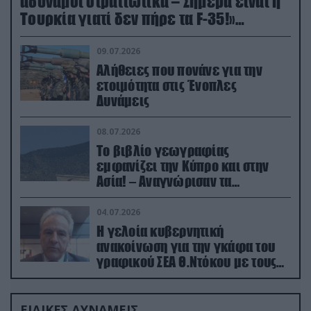
αδύναμοι στρατιωτικά – Σήμερα είναι η
Τουρκία γιατί δεν πήρε τα F-35!»
(βίντεο)
09.07.2026
Αλήθειες που πονάνε για την
ετοιμότητα στις Ένοπλες
Δυνάμεις
08.07.2026
Το βιβλίο γεωγραφίας
εμφανίζει την Κύπρο και στην
Ασία! – Αναγνώρισαν τα
κατεχόμενα; (φωτο)
04.07.2026
Η γελοία κυβερνητική
ανακοίνωση για την γκάφα του
γραφικού ΣΕΑ Θ.Ντόκου με τους
Ρώσους φαρσέρ
ΕΙΔΙΚΕΣ ΔΥΝΑΜΕΙΣ