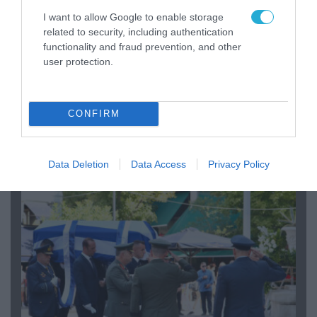
I want to allow Google to enable storage
related to security, including authentication
functionality and fraud prevention, and other
user protection.
06.08.2026 | 09:03
CONFIRM
«Οι εντελώς αθώοι»: Η ανάρτηση του Αρκά για
τα ζώα που χάθηκαν στις πυρκαγιές της
Αττικής (φωτο)
Data Deletion
Data Access
Privacy Policy