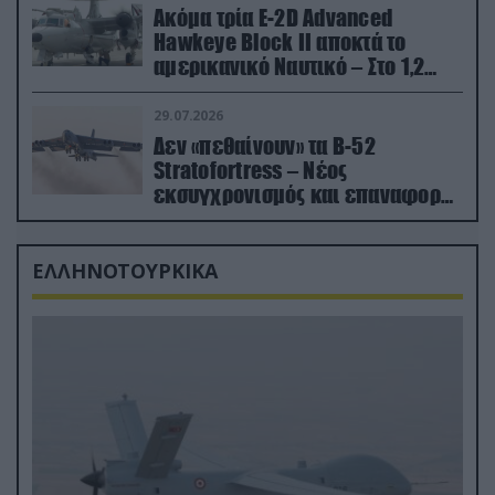
Ακόμα τρία E-2D Advanced
Hawkeye Block II αποκτά το
αμερικανικό Ναυτικό – Στο 1,2
δισ.δολάρια το κόστος
29.07.2026
Δεν «πεθαίνουν» τα Β-52
Stratofortress – Νέος
εκσυγχρονισμός και επαναφορά
από τα «νεκροταφεία»
ΕΛΛΗΝΟΤΟΥΡΚΙΚΑ