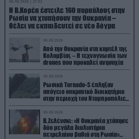
06.08.2026 | 21:02
Η Β.Κορέα έστειλε 160 πυραύλους στην
Ρωσία να χτυπήσουν την Ουκρανία –
Θέλει να εκπαιδευτεί σε νέο δόγμα
06.08.2026
Από την Ουκρανία στα καρτέλ της
Κολομβίας – Η τεχνογνωσία των
drones που προκαλεί ανησυχία
06.08.2026
Ρωσικά Tornado-S έπληξαν
υπόγειο ουκρανικό διοικητήριο
στην περιοχή του Ντομπροπόλιε
(βίντεο)
06.08.2026
Β.Ζελένσκι: «Η Ουκρανία χτύπησε
δύο μεγάλα διυλιστήρια
πετρελαίου βαθιά στη Ρωσία»