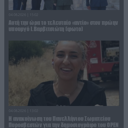
04.08.2026 | 15:02
Αυτή την ώρα το τελευταίο «αντίο» στον πρώην
υπουργό Ι.Βαρβιτσιώτη (φωτο)
04.08.2026 | 13:02
Η ανακοίνωση του Πανελλήνιου Σωματείου
Πυροσβεστών για την δημοσιογράφο του OPEN