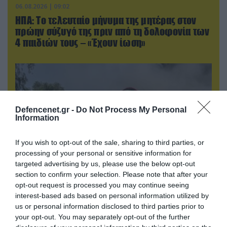
06.08.2026 | 09:02
ΗΠΑ: Το τελευταίο μήνυμα της μητέρας στον
πρώην σύζυγό της πριν από τη δολοφονία των
4 παιδιών τους – «Έχουν ίωση»
Defencenet.gr -
Do Not Process My Personal
Information
If you wish to opt-out of the sale, sharing to third parties, or
processing of your personal or sensitive information for
targeted advertising by us, please use the below opt-out
section to confirm your selection. Please note that after your
opt-out request is processed you may continue seeing
05.08.2026 | 22:02
interest-based ads based on personal information utilized by
Αδειάζουν το Κραματόρσκ οι Ουκρανοί:
us or personal information disclosed to third parties prior to
Έκτακτη εκκένωση στην πόλη μετά την
your opt-out. You may separately opt-out of the further
αιφνιδιαστική προώθηση των Ρώσων (βίντεο)