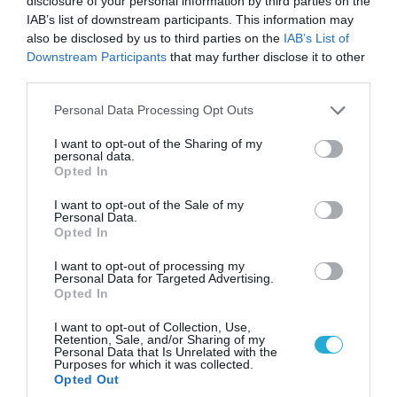
disclosure of your personal information by third parties on the
IAB’s list of downstream participants. This information may
also be disclosed by us to third parties on the
IAB’s List of
Downstream Participants
that may further disclose it to other
third parties.
Please note that this website/app uses one or more Google
Personal Data Processing Opt Outs
services and may gather and store information including but
not limited to your visit or usage behaviour. You may click to
I want to opt-out of the Sharing of my
personal data.
grant or deny consent to Google and its third-party tags to
Opted In
use your data for below specified purposes in below Google
consent section.
I want to opt-out of the Sale of my
Personal Data.
Opted In
06.08.2026 | 17:02
I want to opt-out of processing my
Ουκρανία: Αποκαλύφθηκε ο αριθμός των
Personal Data for Targeted Advertising.
ξένων εθελοντών που πολεμούν για το Κίεβο
Opted In
I want to opt-out of Collection, Use,
Retention, Sale, and/or Sharing of my
Personal Data that Is Unrelated with the
ΠΟΛΙΤΙΚΗ
Purposes for which it was collected.
Opted Out