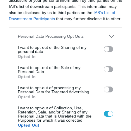
disclosure of your personal information by third parties on the
IAB’s list of downstream participants. This information may
also be disclosed by us to third parties on the
IAB’s List of
Downstream Participants
that may further disclose it to other
third parties.
Please note that this website/app uses one or more Google
Personal Data Processing Opt Outs
services and may gather and store information including but
not limited to your visit or usage behaviour. You may click to
I want to opt-out of the Sharing of my
personal data.
grant or deny consent to Google and its third-party tags to
Opted In
use your data for below specified purposes in below Google
consent section.
I want to opt-out of the Sale of my
Personal Data.
Opted In
07.08.2026 | 08:02
I want to opt-out of processing my
Οι ρωσικές δυνάμεις απέχουν μόλις 5 χλμ.
Personal Data for Targeted Advertising.
Opted In
από Σλαβιάνσκ και Κραματόρσκ στο Ντονέτσκ
I want to opt-out of Collection, Use,
Retention, Sale, and/or Sharing of my
Personal Data that Is Unrelated with the
Purposes for which it was collected.
ΠΟΛΙΤΙΚΗ
Opted Out