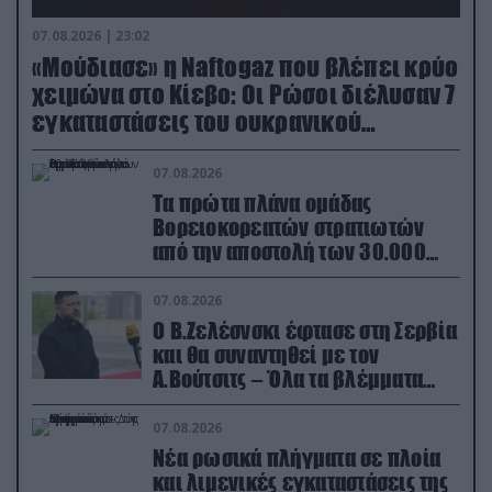
07.08.2026 | 23:02
«Μούδιασε» η Naftogaz που βλέπει κρύο
χειμώνα στο Κίεβο: Οι Ρώσοι διέλυσαν 7
εγκαταστάσεις του ουκρανικού
κολοσσού!
07.08.2026
Τα πρώτα πλάνα ομάδας
Βορειοκορεατών στρατιωτών
από την αποστολή των 30.000
που έφτασαν στη Ρωσία (βίντεο)
07.08.2026
Ο Β.Ζελέσνσκι έφτασε στη Σερβία
και θα συναντηθεί με τον
Α.Βούτσιτς – Όλα τα βλέμματα
στις σχέσεις με τη Ρωσία
07.08.2026
Νέα ρωσικά πλήγματα σε πλοία
και λιμενικές εγκαταστάσεις της