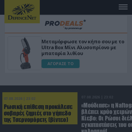
 το
«Μαγική» φόρμουλα τριβόλι + VIP
για αύξηση της λίμπιντο
ΑΓΟΡΑΣΕ ΤΟ
07.08.2026 | 23:02
07.08.2026 | 23:02
«Μούδιασε» η Naftog
Ρωσική επίθεση προκάλεσε
βλέπει κρύο χειμών
σοβαρές ζημιές στο γήπεδο
Κίεβο: Οι Ρώσοι διέ
της Τσερνομόρετς (βίντεο)
εγκαταστάσεις του 
κολοσσού!