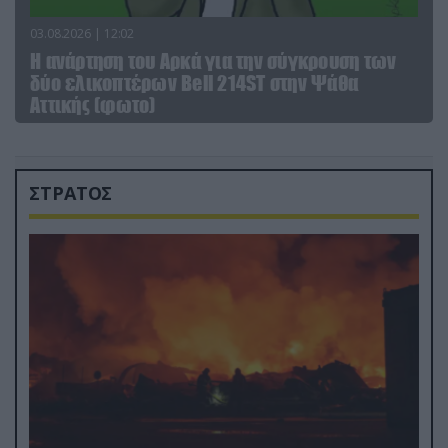
03.08.2026 | 12:02
Η ανάρτηση του Αρκά για την σύγκρουση των
δύο ελικοπτέρων Bell 214ST στην Ψάθα
Αττικής (φωτο)
ΣΤΡΑΤΟΣ