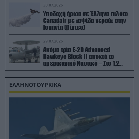
30.07.2026
Υποδοχή ήρωα σε Έλληνα πιλότο
Canadair με «αψίδα νερού» στην
Ισπανία (βίντεο)
29.07.2026
Ακόμα τρία E-2D Advanced
Hawkeye Block II αποκτά το
αμερικανικό Ναυτικό – Στο 1,2
δισ.δολάρια το κόστος
ΕΛΛΗΝΟΤΟΥΡΚΙΚΑ