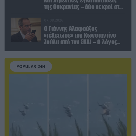
της Ουκρανίας – Δύο νεκροί στην
Κριμαία
07.08.2026
Ο Γιάννης Αλαφούζος
«τέλειωσε» τον Κωνσταντίνο
Ζούλα από τον ΣΚΑΪ – Ο λόγος
της απομάκρυνσής του
POPULAR 24H