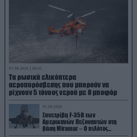
07.08.2026 | 00:02
Τα ρωσικά ελικόπτερα
αεροπυρόσβεσης που μπορούν να
ρίχνουν 5 τόνους νερού με 8 μποφόρ
01.08.2026
Συνετρίβη F-35B των
Αμερικανών Πεζοναυτών στη
βάση Miramar – Ο πιλότος
εκτινάχθηκε εγκαίρως