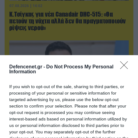
07.08.2026 | 16:02
Κ.Τσίγκας για νέα Canadair DHC-515: «Θα
πετούν τη νύχτα αλλά δεν θα πραγματοποιούν
ρίψεις νερού»
Defencenet.gr -
Do Not Process My Personal
Information
If you wish to opt-out of the sale, sharing to third parties, or
processing of your personal or sensitive information for
targeted advertising by us, please use the below opt-out
section to confirm your selection. Please note that after your
opt-out request is processed you may continue seeing
07.08.2026 | 02:02
interest-based ads based on personal information utilized by
Στο Βελιγράδι ο Β.Ζελένσκι: «Πρέπει να
us or personal information disclosed to third parties prior to
αποσπάσουμε τους Σέρβους από το
your opt-out. You may separately opt-out of the further
στρατόπεδο της Ρωσίας»