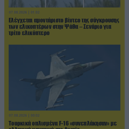
07.08.2026 | 01:02
Ελέγχεται αμοντάριστο βίντεο της σύγκρουσης
των ελικοπτέρων στην Ψάθα – Σενάριο για
τρίτο ελικόπτερο
07.08.2026 | 00:02
Τουρκικά οπλισμένα F-16 «συνεπλάκησαν» με