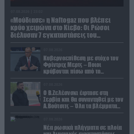
07.08.2026 | 23:02
«Μούδιασε» η Naftogaz που βλέπει
κρύο χειμώνα στο Κίεβο: Οι Ρώσοι
διέλυσαν 7 εγκαταστάσεις του
ουκρανικού κολοσσού!
07.08.2026
Κυβερνοεπίθεση με στόχο τον
Φρίντριχ Μερτς – Ποιοι
κρύβονται πίσω από το
παραποιημένο βίντεο
07.08.2026
Ο Β.Ζελέσνσκι έφτασε στη
Σερβία και θα συναντηθεί με τον
Α.Βούτσιτς – Όλα τα βλέμματα
στις σχέσεις με τη Ρωσία
07.08.2026
Νέα ρωσικά πλήγματα σε πλοία
και λιμενικές εγκαταστάσεις