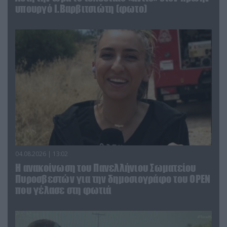
υπουργό Ι.Βαρβιτσιώτη (φωτο)
04.08.2026 | 13:02
Η ανακοίνωση του Πανελλήνιου Σωματείου
Πυροσβεστών για την δημοσιογράφο του OPEN
που γέλασε στη φωτιά