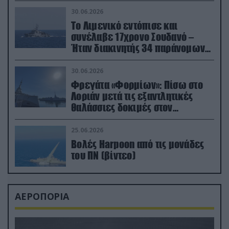
30.06.2026
Το Λιμενικό εντόπισε και
συνέλαβε 17χρονο Σουδανό –
Ήταν διακινητής 34 παράνομων
μεταναστών
30.06.2026
Φρεγάτα «Φορμίων»: Πίσω στο
Λοριάν μετά τις εξαντλητικές
θαλάσσιες δοκιμές στον
απαιτητικό Βισκαϊκό
25.06.2026
Βολές Harpoon από τις μονάδες
του ΠΝ (βίντεο)
ΑΕΡΟΠΟΡΙΑ