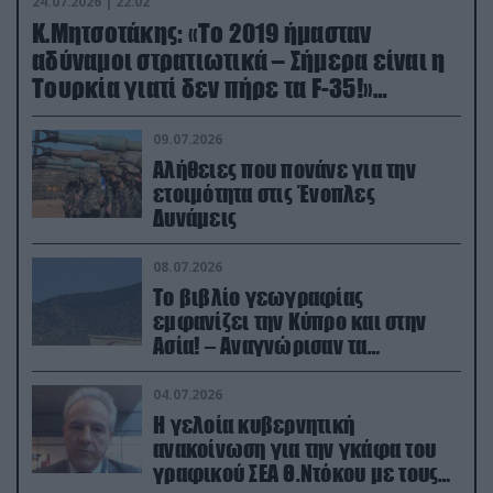
24.07.2026 | 22:02
Κ.Μητσοτάκης: «Το 2019 ήμασταν
αδύναμοι στρατιωτικά – Σήμερα είναι η
Τουρκία γιατί δεν πήρε τα F-35!»
(βίντεο)
09.07.2026
Αλήθειες που πονάνε για την
ετοιμότητα στις Ένοπλες
Δυνάμεις
08.07.2026
Το βιβλίο γεωγραφίας
εμφανίζει την Κύπρο και στην
Ασία! – Αναγνώρισαν τα
κατεχόμενα; (φωτο)
04.07.2026
Η γελοία κυβερνητική
ανακοίνωση για την γκάφα του
γραφικού ΣΕΑ Θ.Ντόκου με τους