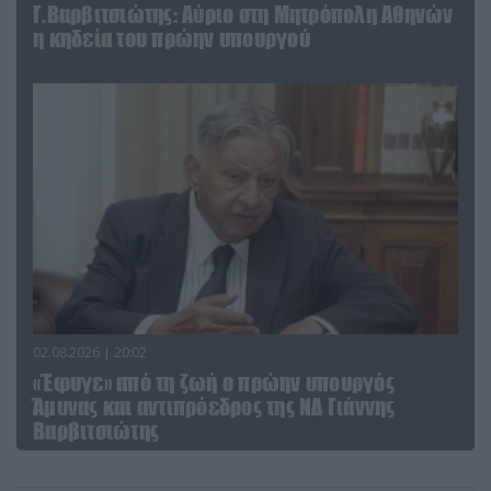
Γ.Βαρβιτσιώτης: Aύριο στη Μητρόπολη Αθηνών
η κηδεία του πρώην υπουργού
02.08.2026 | 20:02
«Έφυγε» από τη ζωή ο πρώην υπουργός
Άμυνας και αντιπρόεδρος της ΝΔ Γιάννης
Βαρβιτσιώτης