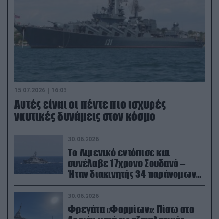
15.07.2026 | 16:03
Aυτές είναι οι πέντε πιο ισχυρές
ναυτικές δυνάμεις στον κόσμο
30.06.2026
Το Λιμενικό εντόπισε και
συνέλαβε 17χρονο Σουδανό –
Ήταν διακινητής 34 παράνομων
μεταναστών
30.06.2026
Φρεγάτα «Φορμίων»: Πίσω στο