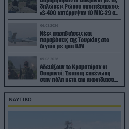
Θορυβήθηκαν οι Ουκρανοί με τις
δηλώσεις Ρώσου υποπτέραρχου:
«S-400 κατέρριψαν 10 MiG-29 σε
μόλις μια μέρα!»
06.08.2026
Νέες παραβιάσεις και
παραβάσεις της Τουρκίας στο
Αιγαίο με τρία UAV
05.08.2026
Αδειάζουν το Κραματόρσκ οι
Ουκρανοί: Έκτακτη εκκένωση
στην πόλη μετά την αιφνιδιαστική
προώθηση των Ρώσων (βίντεο)
ΝΑΥΤΙΚΟ