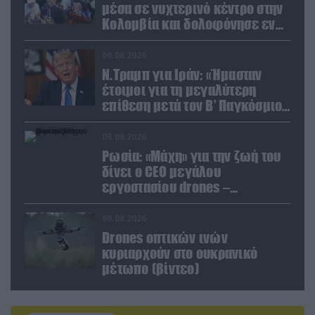
μέσα σε νυχτερινό κέντρο στην
Κολομβία και δολοφόνησε εν
ψυχρώ νεαρό ζευγάρι
06.08.2026
Ν.Τραμπ για Ιράν: «Ήμασταν
έτοιμοι για τη μεγαλύτερη
επίθεση μετά τον Β’ Παγκόσμιο
Πόλεμο» (βίντεο)
06.08.2026
Ρωσία: «Μάχη» για την ζωή του
δίνει ο CEO μεγάλου
εργοστασίου drones –
Ανατίναξαν το αυτοκίνητό του!
(βίντεο)
06.08.2026
Drones οπτικών ινών
κυριαρχούν στο ουκρανικό
μέτωπο (βίντεο)