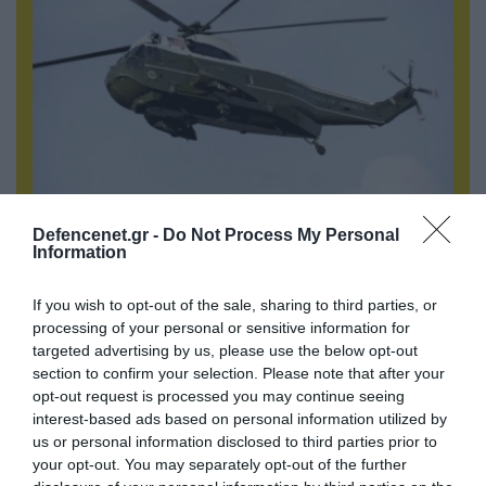
Defencenet.gr -
Do Not Process My Personal
05.08.2026 | 15:02
Information
ΗΠΑ: Σε εξέλιξη έρευνα της FAA για
περιστατικό με το προεδρικό ελικόπτερο
If you wish to opt-out of the sale, sharing to third parties, or
Marine One που μετέφερε τον Ν.Τραμπ
processing of your personal or sensitive information for
targeted advertising by us, please use the below opt-out
section to confirm your selection. Please note that after your
opt-out request is processed you may continue seeing
interest-based ads based on personal information utilized by
us or personal information disclosed to third parties prior to
your opt-out. You may separately opt-out of the further