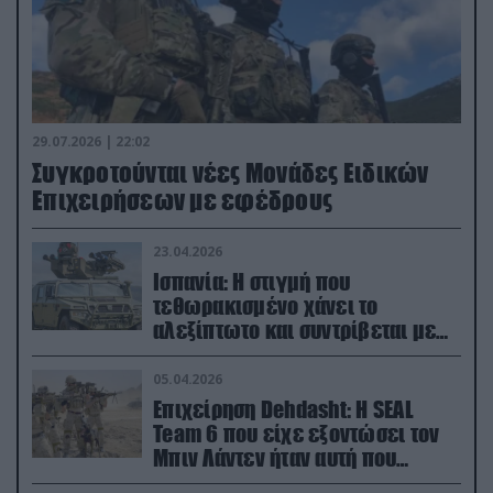
29.07.2026 | 22:02
Συγκροτούνται νέες Μονάδες Ειδικών
Επιχειρήσεων με εφέδρους
23.04.2026
Ισπανία: Η στιγμή που
τεθωρακισμένο χάνει το
αλεξίπτωτο και συντρίβεται με
ορμή στο έδαφος (βίντεο)
05.04.2026
Επιχείρηση Dehdasht: Η SEAL
Team 6 που είχε εξοντώσει τον
Μπιν Λάντεν ήταν αυτή που
διέσωσε τον πιλότο του F-15