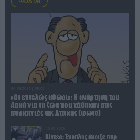
FOCUS ON
06.08.2026 | 09:03
«Οι εντελώς αθώοι»: Η ανάρτηση του
Αρκά για τα ζώα που χάθηκαν στις
πυρκαγιές της Αττικής (φωτο)
06.08.2026
Βίντεο: Ένοπλος άνοιξε πυρ