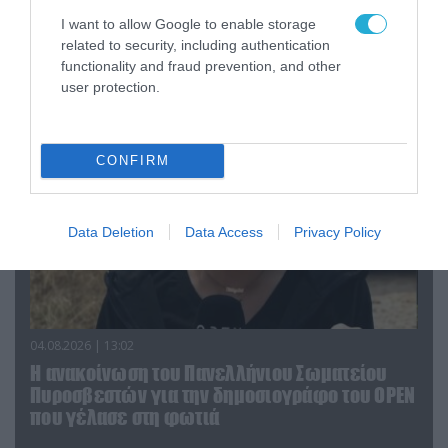
04.08.2026 | 15:02
I want to allow Google to enable storage
Αυτή την ώρα το τελευταίο «αντίο» στον πρώην
related to security, including authentication
υπουργό Ι.Βαρβιτσιώτη (φωτο)
functionality and fraud prevention, and other
user protection.
CONFIRM
Data Deletion
Data Access
Privacy Policy
04.08.2026 | 13:02
Η ανακοίνωση του Πανελλήνιου Σωματείου
Πυροσβεστών για την δημοσιογράφο του OPEN
που γέλασε στη φωτιά