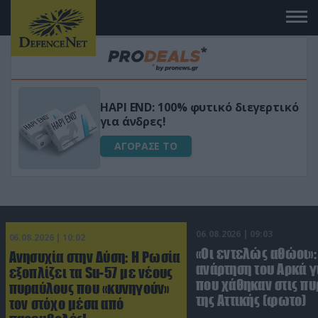
Μεταμόρφωσε τον κήπο σου με το
ικό
Ultra Box Μίνι Αλυσοπρίονο με
μπαταρία λιθίου
ΑΓΟΡΑΣΕ ΤΟ
06.08.2026 | 09:03
06.08.2026 | 10:02
«Οι εντελώς αθώοι»:
Ανησυχία στην Δύση: H Ρωσία
ανάρτηση του Αρκά γ
εξοπλίζει τα Su-57 με νέους
που χάθηκαν στις πυ
πυραύλους που «κυνηγούν»
της Αττικής (φωτο)
τον στόχο μέσα από