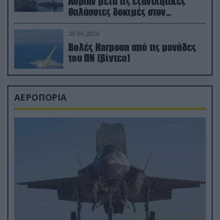
Λοριάν μετά τις εξαντλητικές
θαλάσσιες δοκιμές στον
απαιτητικό Βισκαϊκό
25.06.2026
Βολές Harpoon από τις μονάδες
του ΠΝ (βίντεο)
ΑΕΡΟΠΟΡΙΑ