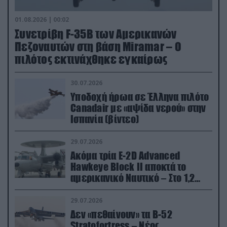
01.08.2026 | 00:02
Συνετρίβη F-35B των Αμερικανών
Πεζοναυτών στη βάση Miramar – Ο
πιλότος εκτινάχθηκε εγκαίρως
30.07.2026
Υποδοχή ήρωα σε Έλληνα πιλότο
Canadair με «αψίδα νερού» στην
Ισπανία (βίντεο)
29.07.2026
Ακόμα τρία E-2D Advanced
Hawkeye Block II αποκτά το
αμερικανικό Ναυτικό – Στο 1,2
δισ.δολάρια το κόστος
29.07.2026
Δεν «πεθαίνουν» τα Β-52
Stratofortress – Νέος