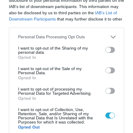
disclosure of your personal information by third parties on the
IAB’s list of downstream participants. This information may
also be disclosed by us to third parties on the
IAB’s List of
Downstream Participants
that may further disclose it to other
third parties.
Please note that this website/app uses one or more Google
Personal Data Processing Opt Outs
05.08.2026 | 22:02
services and may gather and store information including but
Αδειάζουν το Κραματόρσκ οι Ουκρανοί:
not limited to your visit or usage behaviour. You may click to
I want to opt-out of the Sharing of my
Έκτακτη εκκένωση στην πόλη μετά την
personal data.
grant or deny consent to Google and its third-party tags to
Opted In
αιφνιδιαστική προώθηση των Ρώσων (βίντεο)
use your data for below specified purposes in below Google
consent section.
I want to opt-out of the Sale of my
Personal Data.
Opted In
ΠΟΛΙΤΙΚΗ
I want to opt-out of processing my
Personal Data for Targeted Advertising.
Opted In
I want to opt-out of Collection, Use,
Retention, Sale, and/or Sharing of my
Personal Data that Is Unrelated with the
Purposes for which it was collected.
Opted Out