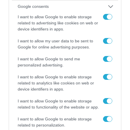
Google consents
I want to allow Google to enable storage
related to advertising like cookies on web or
08.08.2026 | 11:02
device identifiers in apps.
Νταν Κέιν: Ο κορυφαίος Στρατηγός
I want to allow my user data to be sent to
προειδοποίησε – «Θα μας διαλύσει μια
Google for online advertising purposes.
μετωπική σύγκρουση με το Ιράν» – Τι
πρότεινε
I want to allow Google to send me
08.08.2026
personalized advertising.
«Η απόλυτη τραγωδία»: Η
I want to allow Google to enable storage
«αιχμηρή» ανάρτηση του Αρκά
related to analytics like cookies on web or
για τα τατουάζ (φωτο)
device identifiers in apps.
08.08.2026
I want to allow Google to enable storage
Στο «κόκκινο» το
related to functionality of the website or app.
Ντνιπροπετρόφσκ: Οι Ουκρανοί
μιλούν για σφοδρές ρωσικές
I want to allow Google to enable storage
επιθέσεις σε όλη την
related to personalization.