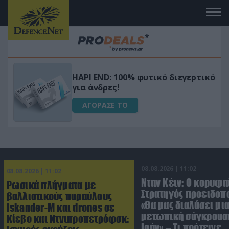
Μεταμόρφωσε τον κήπο σου με το
ικό
Ultra Box Μίνι Αλυσοπρίονο με
μπαταρία λιθίου
ΑΓΟΡΑΣΕ ΤΟ
08.08.2026 | 11:02
08.08.2026 | 11:02
Νταν Κέιν: Ο κορυφα
Ρωσικά πλήγματα με
Στρατηγός προειδοπ
βαλλιστικούς πυραύλους
«Θα μας διαλύσει μι
Iskander-M και drones σε
μετωπική σύγκρουση
Κίεβο και Ντνιπροπετρόφσκ:
Ιράν» – Τι πρότεινε