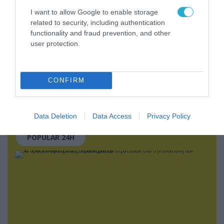
επικράτεια
07.08.2026
I want to allow Google to enable storage
Ρωσική επίθεση προκάλεσε
related to security, including authentication
σοβαρές ζημιές στο γήπεδο της
functionality and fraud prevention, and other
Τσερνομόρετς (βίντεο)
user protection.
07.08.2026
«Μούδιασε» η Naftogaz που
CONFIRM
βλέπει κρύο χειμώνα στο
Κίεβο: Οι Ρώσοι διέλυσαν 7
εγκαταστάσεις του ουκρανικού
Data Deletion
Data Access
Privacy Policy
κολοσσού!
POPULAR 24H