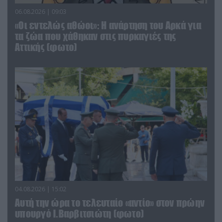
06.08.2026 | 09:03
«Οι εντελώς αθώοι»: Η ανάρτηση του Αρκά για
τα ζώα που χάθηκαν στις πυρκαγιές της
Αττικής (φωτο)
04.08.2026 | 15:02
Αυτή την ώρα το τελευταίο «αντίο» στον πρώην
υπουργό Ι.Βαρβιτσιώτη (φωτο)