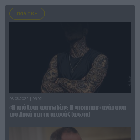
ΠΟΛΙΤΙΚΗ
08.08.2026 | 09:02
«Η απόλυτη τραγωδία»: Η «αιχμηρή» ανάρτηση
του Αρκά για τα τατουάζ (φωτο)