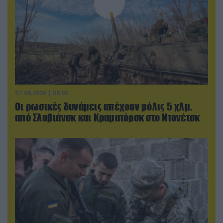
07.08.2026 | 08:02
Οι ρωσικές δυνάμεις απέχουν μόλις 5 χλμ.
από Σλαβιάνσκ και Κραματόρσκ στο Ντονέτσκ