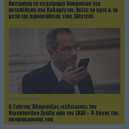
Απετράπη το εγχείρημα Ουκρανών για
αντεπίθεση στο Κολομίγτσι: Δείτε το πριν & το
μετά της προσπάθειάς τους (βίντεο)
07.08.2026 | 20:02
Ο Γιάννης Αλαφούζος «τέλειωσε» τον
Κωνσταντίνο Ζούλα από τον ΣΚΑΪ – Ο λόγος της
απομάκρυνσής του