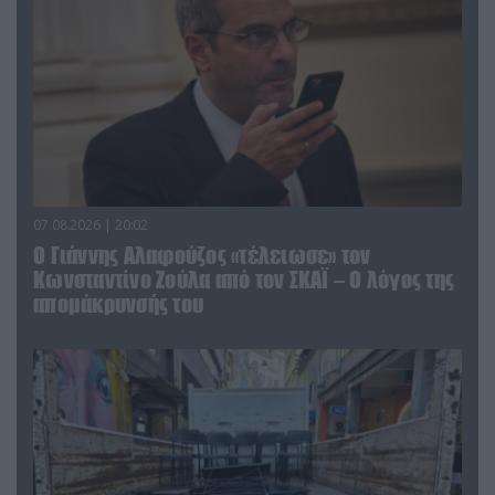
07.08.2026 | 20:02
Ο Γιάννης Αλαφούζος «τέλειωσε» τον
Κωνσταντίνο Ζούλα από τον ΣΚΑΪ – Ο λόγος της
απομάκρυνσής του