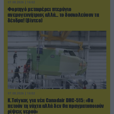
07.08.2026 | 16:02
Φορτηγό μεταφέρει πτερύγιο
ανεμογεννήτριας αλλά… το δυσκολεύουν τα
δένδρα! (βίντεο)
07.08.2026 | 16:02
Κ.Τσίγκας για νέα Canadair DHC-515: «Θα
πετούν τη νύχτα αλλά δεν θα πραγματοποιούν
ρίψεις νερού»