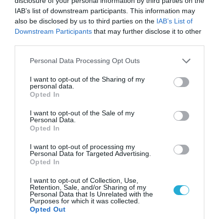
disclosure of your personal information by third parties on the
IAB’s list of downstream participants. This information may
also be disclosed by us to third parties on the
IAB’s List of
Downstream Participants
that may further disclose it to other
third parties.
Please note that this website/app uses one or more Google
Personal Data Processing Opt Outs
services and may gather and store information including but
not limited to your visit or usage behaviour. You may click to
I want to opt-out of the Sharing of my
personal data.
grant or deny consent to Google and its third-party tags to
Opted In
use your data for below specified purposes in below Google
consent section.
I want to opt-out of the Sale of my
Personal Data.
Opted In
FOCUS ON
I want to opt-out of processing my
Personal Data for Targeted Advertising.
Opted In
I want to opt-out of Collection, Use,
Retention, Sale, and/or Sharing of my
Personal Data that Is Unrelated with the
Purposes for which it was collected.
Opted Out