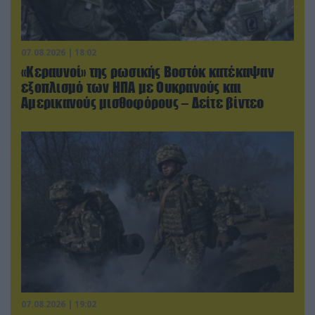
07.08.2026 | 18:02
«Κεραυνοί» της ρωσικής Βοστόκ κατέκαψαν
εξοπλισμό των ΗΠΑ με Ουκρανούς και
Αμερικανούς μισθοφόρους – Δείτε βίντεο
07.08.2026 | 19:02