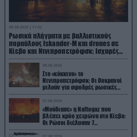
08.08.2026 | 11:02
Ρωσικά πλήγματα με βαλλιστικούς
πυραύλους Iskander-M και drones σε
Κίεβο και Ντνιπροπετρόφσκ: Ισχυρές
εκρήξεις
08.08.2026
Στο «κόκκινο» το
Ντνιπροπετρόφσκ: Οι Ουκρανοί
μιλούν για σφοδρές ρωσικές
επιθέσεις σε όλη την επικράτεια
07.08.2026
«Μούδιασε» η Naftogaz που
βλέπει κρύο χειμώνα στο Κίεβο:
Οι Ρώσοι διέλυσαν 7
εγκαταστάσεις του ουκρανικού
κολοσσού!
07.08.2026