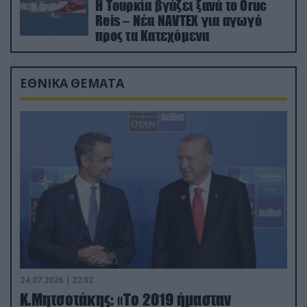
Η Τουρκία βγάζει ξανά το Oruc
Reis – Νέα NAVTEX για αγωγό
προς τα Κατεχόμενα
ΕΘΝΙΚΑ ΘΕΜΑΤΑ
24.07.2026 | 22:02
Κ.Μητσοτάκης: «Το 2019 ήμασταν