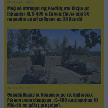
05.08.2026 | 08:02
Μαζικό κτύπημα της Ρωσίας στο Κίεβο με
Iskander-Μ, S-400 & Zircon: Πάνω από 30
πύραυλοι εκτοξεύθηκαν σε 30 λεπτά!
06.08.2026 | 00:02
Θορυβήθηκαν οι Ουκρανοί με τις δηλώσεις
Ρώσου υποπτέραρχου: «S-400 κατέρριψαν 10
MiG-29 σε μόλις μια μέρα!»