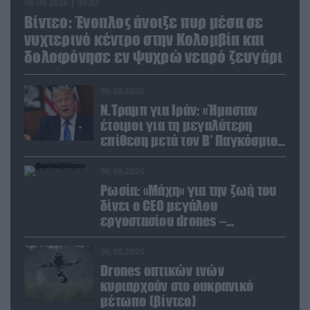
06.08.2026 | 09:02
Βίντεο: Ένοπλος άνοιξε πυρ μέσα σε
νυχτερινό κέντρο στην Κολομβία και
δολοφόνησε εν ψυχρώ νεαρό ζευγάρι
06.08.2026
Ν.Τραμπ για Ιράν: «Ήμασταν
έτοιμοι για τη μεγαλύτερη
επίθεση μετά τον Β’ Παγκόσμιο
Πόλεμο» (βίντεο)
06.08.2026
Ρωσία: «Μάχη» για την ζωή του
δίνει ο CEO μεγάλου
εργοστασίου drones –
Ανατίναξαν το αυτοκίνητό του!
(βίντεο)
06.08.2026
Drones οπτικών ινών
κυριαρχούν στο ουκρανικό
μέτωπο (βίντεο)