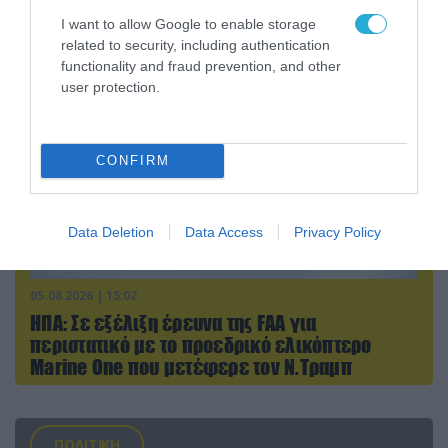
αιφνιδιαστική προώθηση των Ρώσων (βίντεο)
I want to allow Google to enable storage
related to security, including authentication
functionality and fraud prevention, and other
user protection.
CONFIRM
Data Deletion
Data Access
Privacy Policy
05.08.2026 | 15:02
ΗΠΑ: Σε εξέλιξη έρευνα της FAA για
περιστατικό με το προεδρικό ελικόπτερο
Marine One που μετέφερε τον Ν.Τραμπ
ΠΟΛΙΤΙΚΗ