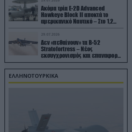
29.07.2026
Ακόμα τρία E-2D Advanced
Hawkeye Block II αποκτά το
αμερικανικό Ναυτικό – Στο 1,2
δισ.δολάρια το κόστος
29.07.2026
Δεν «πεθαίνουν» τα Β-52
Stratofortress – Νέος
εκσυγχρονισμός και επαναφορά
από τα «νεκροταφεία»
ΕΛΛΗΝΟΤΟΥΡΚΙΚΑ