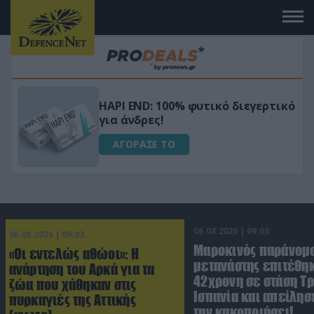
Μεταμόρφωσε τον κήπο σου με το
ικό
Ultra Box Μίνι Αλυσοπρίονο με
μπαταρία λιθίου
ΑΓΟΡΑΣΕ ΤΟ
06.08.2026 | 09:03
06.08.2026 | 09:03
Μαροκινός παράνομ
«Οι εντελώς αθώοι»: Η
μετανάστης επιτέθη
ανάρτηση του Αρκά για τα
42χρονη σε στάση Τρ
ζώα που χάθηκαν στις
Ισπανία και απείλησε
πυρκαγιές της Αττικής
την κακοποιήσει!