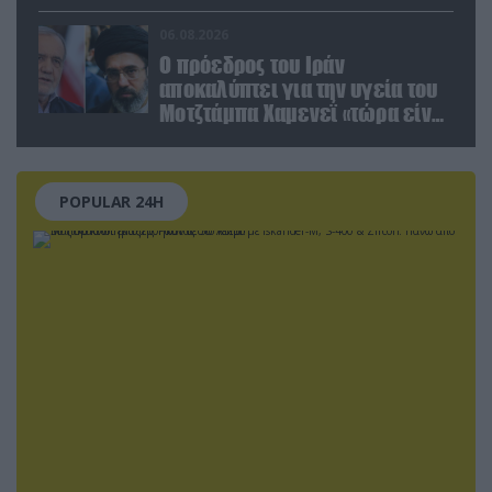
06.08.2026
Ο πρόεδρος του Ιράν
αποκαλύπτει για την υγεία του
Μοτζτάμπα Χαμενεΐ «τώρα είναι
πολύ δύσκολη η επικοινωνία»
POPULAR 24H