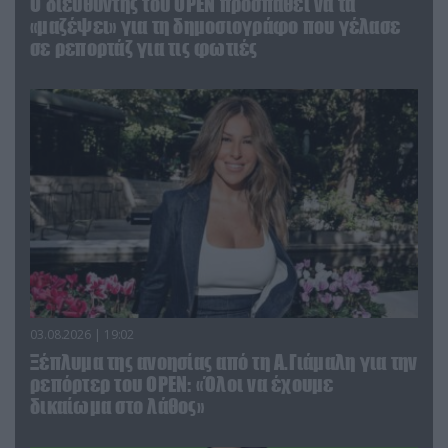
O διευθυντής του OPEN προσπαθεί να τα
«μαζέψει» για τη δημοσιογράφο που γέλασε
σε ρεπορτάζ για τις φωτιές
03.08.2026 | 19:02
Ξέπλυμα της ανοησίας από τη Α.Γιάμαλη για την
ρεπόρτερ του ΟΡΕΝ: «Όλοι να έχουμε
δικαίωμα στο λάθος»