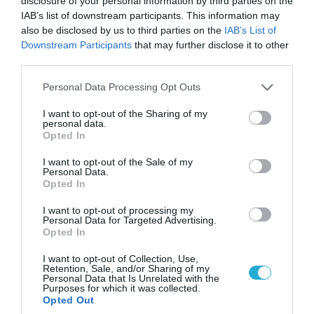
disclosure of your personal information by third parties on the
IAB’s list of downstream participants. This information may
also be disclosed by us to third parties on the
IAB’s List of
Downstream Participants
that may further disclose it to other
third parties.
05.08.2026 | 15:02
Ρωσικός πύραυλος με κεφαλή διασποράς
Please note that this website/app uses one or more Google
Personal Data Processing Opt Outs
services and may gather and store information including but
κατέστρεψε ολοσχερώς ένα από τα
not limited to your visit or usage behaviour. You may click to
I want to opt-out of the Sharing of my
μεγαλύτερα κέντρα διανομής στο Κίεβο
personal data.
grant or deny consent to Google and its third-party tags to
(βίντεο)
Opted In
use your data for below specified purposes in below Google
consent section.
I want to opt-out of the Sale of my
Personal Data.
Opted In
I want to opt-out of processing my
Personal Data for Targeted Advertising.
Opted In
I want to opt-out of Collection, Use,
Retention, Sale, and/or Sharing of my
Personal Data that Is Unrelated with the
Purposes for which it was collected.
Opted Out