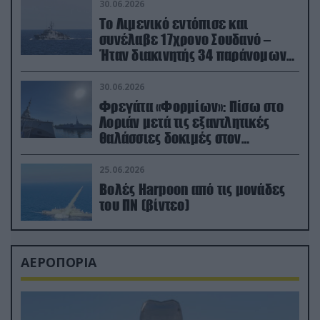
30.06.2026
Το Λιμενικό εντόπισε και
συνέλαβε 17χρονο Σουδανό –
Ήταν διακινητής 34 παράνομων
μεταναστών
30.06.2026
Φρεγάτα «Φορμίων»: Πίσω στο
Λοριάν μετά τις εξαντλητικές
θαλάσσιες δοκιμές στον
απαιτητικό Βισκαϊκό
25.06.2026
Βολές Harpoon από τις μονάδες
του ΠΝ (βίντεο)
ΑΕΡΟΠΟΡΙΑ