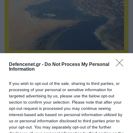
05.08.2026 | 22:02
Το Ομάν συμφώνησε ότι τα Στενά του Ορμούζ
Defencenet.gr -
Do Not Process My Personal
είναι υπό ιρανική κυριαρχία και επιτεύχθηκε
Information
συμφωνία
If you wish to opt-out of the sale, sharing to third parties, or
processing of your personal or sensitive information for
targeted advertising by us, please use the below opt-out
section to confirm your selection. Please note that after your
opt-out request is processed you may continue seeing
interest-based ads based on personal information utilized by
us or personal information disclosed to third parties prior to
your opt-out. You may separately opt-out of the further