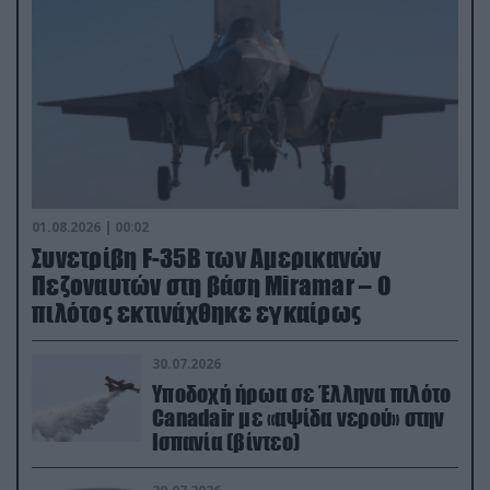
01.08.2026 | 00:02
Συνετρίβη F-35B των Αμερικανών
Πεζοναυτών στη βάση Miramar – Ο
πιλότος εκτινάχθηκε εγκαίρως
30.07.2026
Υποδοχή ήρωα σε Έλληνα πιλότο
Canadair με «αψίδα νερού» στην
Ισπανία (βίντεο)