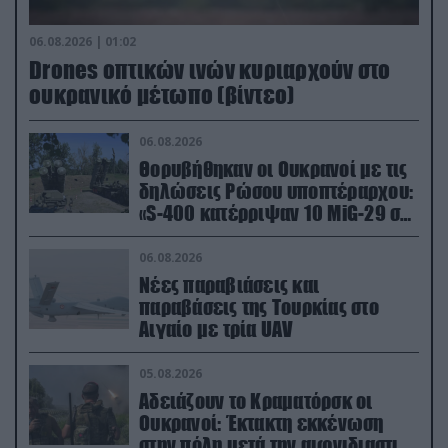
06.08.2026 | 01:02
Drones οπτικών ινών κυριαρχούν στο
ουκρανικό μέτωπο (βίντεο)
06.08.2026
Θορυβήθηκαν οι Ουκρανοί με τις
δηλώσεις Ρώσου υποπτέραρχου:
«S-400 κατέρριψαν 10 MiG-29 σε
μόλις μια μέρα!»
06.08.2026
Νέες παραβιάσεις και
παραβάσεις της Τουρκίας στο
Αιγαίο με τρία UAV
05.08.2026
Αδειάζουν το Κραματόρσκ οι
Ουκρανοί: Έκτακτη εκκένωση
στην πόλη μετά την αιφνιδιαστική