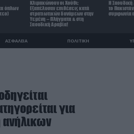
Κλιμακώνουν οι Χούθι:
Η Σαουδική 
τα όπλων
Eξαπέλυσαν επιθέσεις κατά
το Πακιστά
τεο)
στρατιωτικών δυνάμεων στην
συμφωνία α
Υεμένη – Πλήγματα & στη
Σαουδική Αραβία!
ΑΣΦΑΛΕΙΑ
ΠΟΛΙΤΙΚΗ
Υ
οδηγείται
ατηγορείται για
 ανήλικων