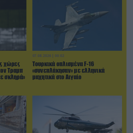
07.08.2026 | 00:02
ις χώρες
Τουρκικά οπλισμένα F-16
τον Τραμπ
«συνεπλάκησαν» με ελληνικά
με σκληρά»
μαχητικά στο Αιγαίο