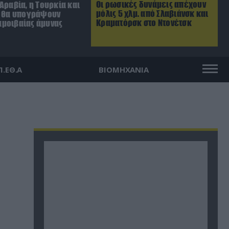
Οι ρωσικές δυνάμεις απέχουν
Αραβία, η Τουρκία και
μόλις 5 χλμ. από Σλαβιάνσκ και
ν θα υπογράψουν
Κραματόρσκ στο Ντονέτσκ
μοιβαίας άμυνας
Π.ΕΘ.Α
ΒΙΟΜΗΧΑΝΙΑ