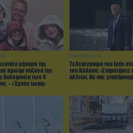
9:02
06.08.2026 | 21:02
λευταίο μήνυμα της
Τελεσίγραφο του Ιράν στ
τον πρώην σύζυγό της
του Κόλπου: «Σταματήστε 
τη δολοφονία των 4
αλλιώς θα σας χτυπήσου
ους – «Έχουν ίωση»