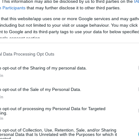
. This information may also be disclosed by us to third parties on the
IA
Participants
that may further disclose it to other third parties.
 καταγγελίες που έχουν υποβληθεί από
 that this website/app uses one or more Google services and may gath
ιες και έχει προκαλέσει έντονη αναστάτωση
including but not limited to your visit or usage behaviour. You may click 
νωνία της Κεφαλονιάς, αλλά και στον χώρο του
 to Google and its third-party tags to use your data for below specifi
ogle consent section.
αι αστυνομικές αρχές συνεχίζουν την έρευνα
l Data Processing Opt Outs
νση της υπόθεσης, εξετάζοντας όλα τα
ουν συγκεντρωθεί.
o opt-out of the Sharing of my personal data.
In
o opt-out of the Sale of my Personal Data.
In
to opt-out of processing my Personal Data for Targeted
ing.
In
o opt-out of Collection, Use, Retention, Sale, and/or Sharing
ersonal Data that Is Unrelated with the Purposes for which it
lected.