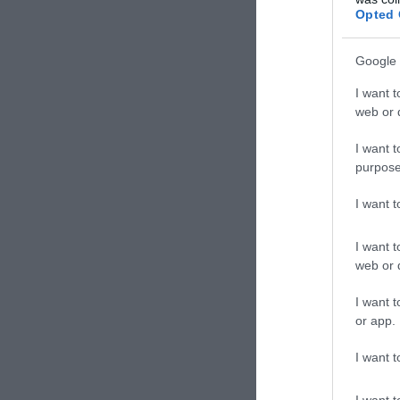
Opted 
Google 
I want t
web or d
I want t
ΣΧΟΛΙΑΣΤΕ Τ
purpose
I want 
I want t
web or d
I want t
or app.
I want t
I want t