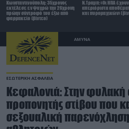
Κωνσταντινούπολη: 35χρονος
Ν.Τραμπ: «Οι ΗΠΑ έχουν
εκτέλεσε εν ψυχρώ την 26χρονη
απεριόριστα αποθέμα
πρώην σύντροφό του έξω από
και πυρομαχικών» (βίν
φαρμακείο (βίντεο)
ΑΜΥΝΑ
ΕΣΩΤΕΡΙΚΗ ΑΣΦΑΛΕΙΑ
Κεφαλονιά: Στην φυλακή 
προπονητής στίβου που κ
σεξουαλική παρενόχληση