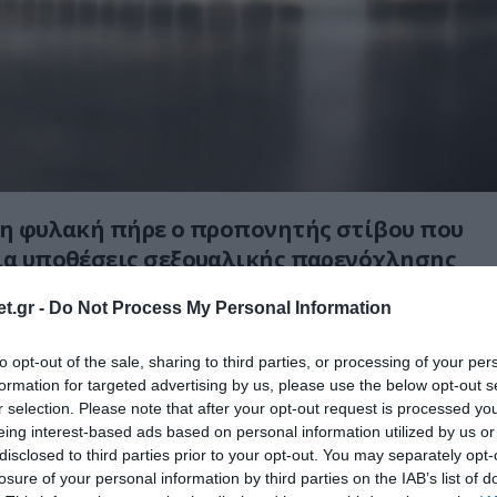
τη φυλακή πήρε ο προπονητής στίβου που
ια υποθέσεις σεξουαλικής παρενόχλησης
ριών στην Κεφαλονιά, μετά την απολογία
t.gr -
Do Not Process My Personal Information
ακριτή και εισαγγελέα.
to opt-out of the sale, sharing to third parties, or processing of your per
κά μέσα ενημέρωσης, ο κατηγορούμενος
formation for targeted advertising by us, please use the below opt-out s
ργά το βράδυ της Παρασκευής στις
r selection. Please note that after your opt-out request is processed y
ς. Μετά την ολοκλήρωση της απολογητικής
eing interest-based ads based on personal information utilized by us or
disclosed to third parties prior to your opt-out. You may separately opt-
ακριτής και εισαγγελέας αποφάσισαν από
losure of your personal information by third parties on the IAB’s list of
υλάκισή του.