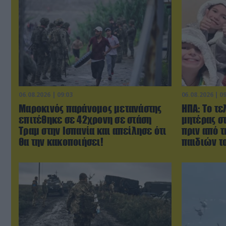
06.08.2026 | 09:03
06.08.2026 | 0
Μαροκινός παράνομος μετανάστης
ΗΠΑ: Το τε
επιτέθηκε σε 42χρονη σε στάση
μητέρας σ
Τραμ στην Ισπανία και απείλησε ότι
πριν από 
θα την κακοποιήσει!
παιδιών τ