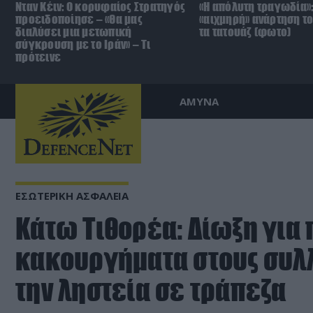
Νταν Κέιν: Ο κορυφαίος Στρατηγός
«Η απόλυτη τραγωδία»:
προειδοποίησε – «Θα μας
«αιχμηρή» ανάρτηση το
διαλύσει μια μετωπική
τα τατουάζ (φωτο)
σύγκρουση με το Ιράν» – Τι
πρότεινε
ΑΜΥΝΑ
ΕΣΩΤΕΡΙΚΗ ΑΣΦΑΛΕΙΑ
Κάτω Τιθορέα: Δίωξη για 
κακουργήματα στους συλ
την ληστεία σε τράπεζα