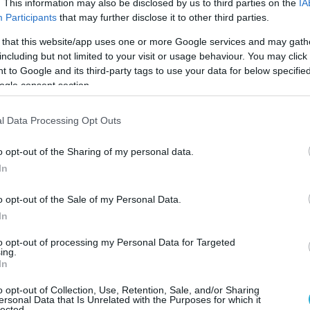
. This information may also be disclosed by us to third parties on the
IA
Participants
that may further disclose it to other third parties.
ρχές, η ομάδα φέρεται να είχε εμπλοκή σε
μα δέκα ληστείες τραπεζών σε περιοχές όπως
 that this website/app uses one or more Google services and may gath
including but not limited to your visit or usage behaviour. You may click 
, Νέα Χαλκηδόνα, Νέα Ιωνία, αλλά και σε
 to Google and its third-party tags to use your data for below specifi
αΐας και της Αιτωλοακαρνανίας.
ogle consent section.
της αστυνομίας αναφέρουν ότι αρχηγικό ρόλο
l Data Processing Opt Outs
ος, ενώ ως υπαρχηγός φέρεται μία 26χρονη, η
ύσε ως σύνδεσμος μεταξύ των μελών. Οι
o opt-out of the Sharing of my personal data.
πως τα μέλη της ομάδας είχαν οργανωμένη
In
οίμαζαν προσεκτικά κάθε χτύπημα,
o opt-out of the Sale of my Personal Data.
 τους στόχους πριν τις ληστείες.
In
α τη σύλληψή τους πραγματοποιήθηκε στην
to opt-out of processing my Personal Data for Targeted
ing.
νου, έπειτα από παρακολούθηση του
In
ής. Παρά την αντίσταση που προέβαλαν, οι
άφεραν να ακινητοποιήσουν τους βασικούς
o opt-out of Collection, Use, Retention, Sale, and/or Sharing
ersonal Data that Is Unrelated with the Purposes for which it
lected.