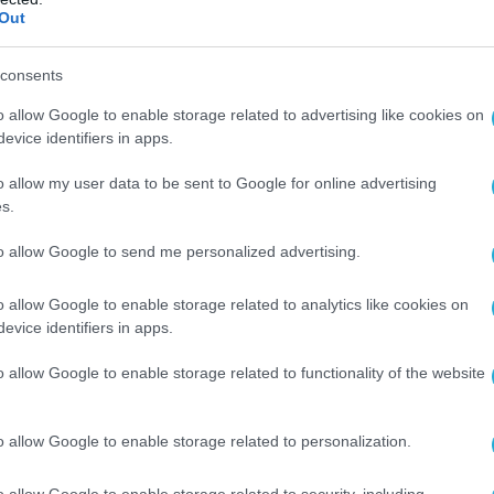
κολούθησαν έρευνες σε σπίτια και
Out
ιάφορες περιοχές της χώρας.
consents
ς εντοπίστηκε βαρύς οπλισμός, ανάμεσά του
πολυβόλο Scorpion, χειροβομβίδες, πιστόλια
o allow Google to enable storage related to advertising like cookies on
evice identifiers in apps.
ς, καθώς και πλαστές πινακίδες,
ργαλεία διάρρηξης και πλαστή ταυτότητα.
o allow my user data to be sent to Google for online advertising
χέθηκαν περισσότερα από 215.000 ευρώ,
s.
α με την ΕΛ.ΑΣ. προέρχεται σχεδόν εξ
to allow Google to send me personalized advertising.
η ληστεία στην Κάτω Τιθορέα.
o allow Google to enable storage related to analytics like cookies on
ι Αρχές έχουν εξιχνιάσει 11 ληστείες
evice identifiers in apps.
πόπειρα διάρρηξης ΑΤΜ, 11 κλοπές
ι τέσσερις κλοπές αυτοκινήτων, με το
o allow Google to enable storage related to functionality of the website
μικό όφελος της οργάνωσης να εκτιμάται ότι
000 ευρώ.
o allow Google to enable storage related to personalization.
o allow Google to enable storage related to security, including