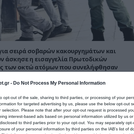
για σειρά σοβαρών κακουργημάτων και
 άσκησε η εισαγγελία Πρωτοδικών
ος των οκτώ ατόμων που συνελήφθησαν
 σε τραπεζικό υποκατάστημα στην Κάτω
t.gr -
Do Not Process My Personal Information
οι οδηγήθηκαν στα δικαστήρια της πρώην
to opt-out of the sale, sharing to third parties, or processing of your per
formation for targeted advertising by us, please use the below opt-out s
ν και αντιμετωπίζουν, μεταξύ άλλων,
r selection. Please note that after your opt-out request is processed y
σύσταση και συμμετοχή σε εγκληματική
eing interest-based ads based on personal information utilized by us or
ες κατ’ επάγγελμα, διακεκριμένες κλοπές,
disclosed to third parties prior to your opt-out. You may separately opt-
ομη κατοχή και οπλοφορία βαρέος οπλισμού.
losure of your personal information by third parties on the IAB’s list of