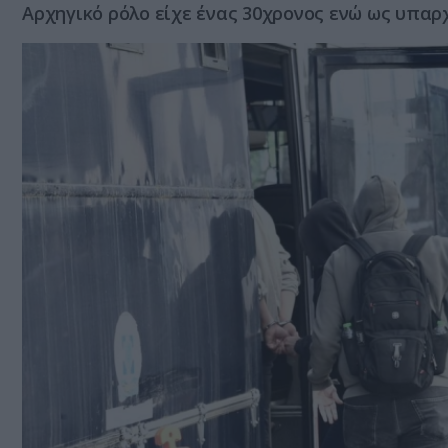
Αρχηγικό ρόλο είχε ένας 30χρονος ενώ ως υπαρ