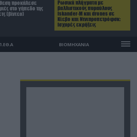
Ρωσικά πλήγματα με
ίθεση προκάλεσε
βαλλιστικούς πυραύλους
μιές στο γήπεδο της
Iskander-M και drones σε
τς (βίντεο)
Κίεβο και Ντνιπροπετρόφσκ:
Ισχυρές εκρήξεις
Π.ΕΘ.Α
ΒΙΟΜΗΧΑΝΙΑ