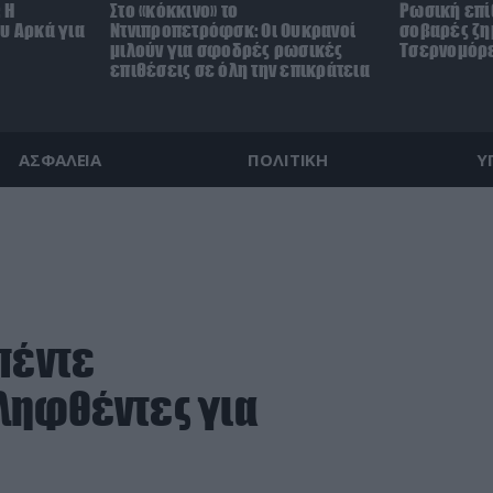
 Η
Στο «κόκκινο» το
Ρωσική επ
υ Αρκά για
Ντνιπροπετρόφσκ: Οι Ουκρανοί
σοβαρές ζη
μιλούν για σφοδρές ρωσικές
Τσερνομόρε
επιθέσεις σε όλη την επικράτεια
ΑΣΦΑΛΕΙΑ
ΠΟΛΙΤΙΚΗ
Υ
πέντε
ληφθέντες για