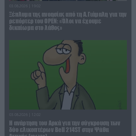
03.08.2026 | 19:02
Ξέπλυμα της ανοησίας από τη Α.Γιάμαλη για την
ρεπόρτερ του ΟΡΕΝ: «Όλοι να έχουμε
δικαίωμα στο λάθος»
03.08.2026 | 12:02
Η ανάρτηση του Αρκά για την σύγκρουση των
δύο ελικοπτέρων Bell 214ST στην Ψάθα