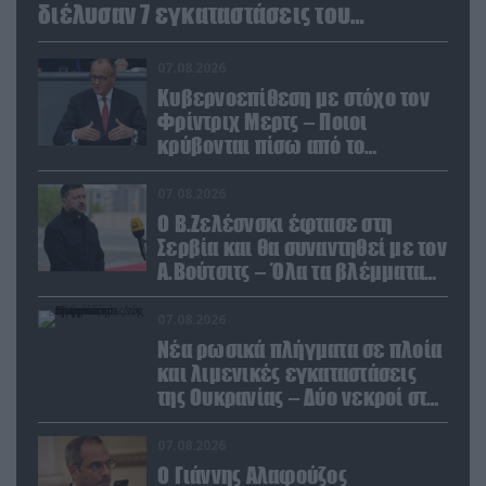
διέλυσαν 7 εγκαταστάσεις του
ουκρανικού κολοσσού!
07.08.2026
Κυβερνοεπίθεση με στόχο τον
Φρίντριχ Μερτς – Ποιοι
κρύβονται πίσω από το
παραποιημένο βίντεο
07.08.2026
Ο Β.Ζελέσνσκι έφτασε στη
Σερβία και θα συναντηθεί με τον
Α.Βούτσιτς – Όλα τα βλέμματα
στις σχέσεις με τη Ρωσία
07.08.2026
Νέα ρωσικά πλήγματα σε πλοία
και λιμενικές εγκαταστάσεις
της Ουκρανίας – Δύο νεκροί στην
Κριμαία
07.08.2026
Ο Γιάννης Αλαφούζος