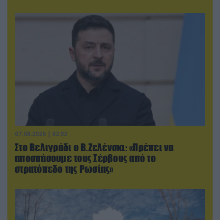
07.08.2026 | 02:02
Στο Βελιγράδι ο Β.Ζελένσκι: «Πρέπει να
αποσπάσουμε τους Σέρβους από το
στρατόπεδο της Ρωσίας»