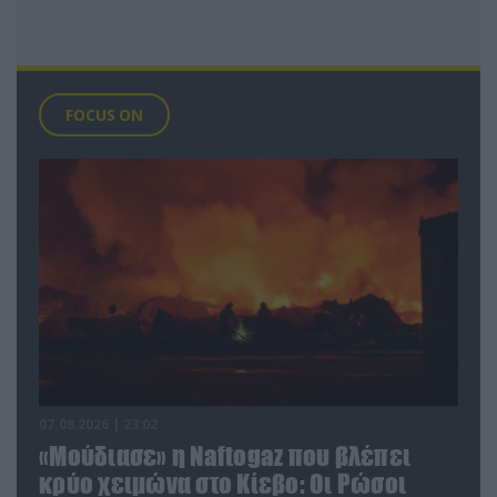
FOCUS ON
07.08.2026 | 23:02
«Μούδιασε» η Naftogaz που βλέπει
κρύο χειμώνα στο Κίεβο: Οι Ρώσοι