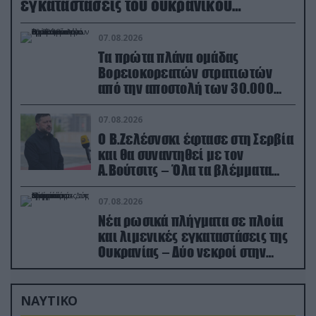
εγκαταστάσεις του ουκρανικού
κολοσσού!
07.08.2026
Τα πρώτα πλάνα ομάδας
Βορειοκορεατών στρατιωτών
από την αποστολή των 30.000
που έφτασαν στη Ρωσία (βίντεο)
07.08.2026
Ο Β.Ζελέσνσκι έφτασε στη Σερβία
και θα συναντηθεί με τον
Α.Βούτσιτς – Όλα τα βλέμματα
στις σχέσεις με τη Ρωσία
07.08.2026
Νέα ρωσικά πλήγματα σε πλοία
και λιμενικές εγκαταστάσεις της
Ουκρανίας – Δύο νεκροί στην
Κριμαία
ΝΑΥΤΙΚΟ