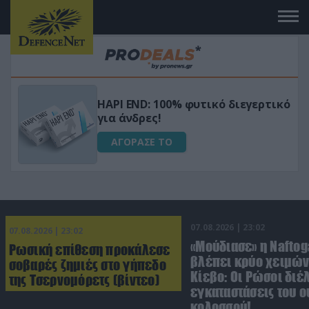
Μεταμόρφωσε τον κήπο σου με το
ικό
Ultra Box Μίνι Αλυσοπρίονο με
μπαταρία λιθίου
ΑΓΟΡΑΣΕ ΤΟ
07.08.2026 | 23:02
07.08.2026 | 23:02
«Μούδιασε» η Naftog
Ρωσική επίθεση προκάλεσε
βλέπει κρύο χειμών
σοβαρές ζημιές στο γήπεδο
Κίεβο: Οι Ρώσοι διέ
της Τσερνομόρετς (βίντεο)
εγκαταστάσεις του 
κολοσσού!