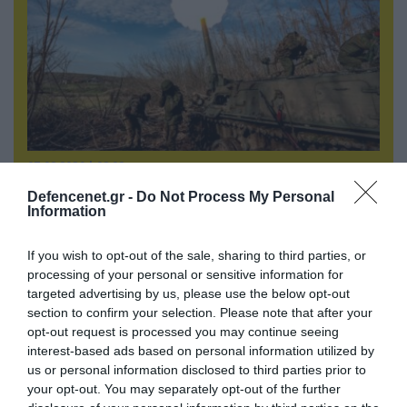
07.08.2026 | 08:02
Οι ρωσικές δυνάμεις απέχουν μόλις 5 χλμ.
Defencenet.gr -
Do Not Process My Personal
από Σλαβιάνσκ και Κραματόρσκ στο Ντονέτσκ
Information
If you wish to opt-out of the sale, sharing to third parties, or
processing of your personal or sensitive information for
ΠΟΛΙΤΙΚΗ
targeted advertising by us, please use the below opt-out
section to confirm your selection. Please note that after your
opt-out request is processed you may continue seeing
interest-based ads based on personal information utilized by
us or personal information disclosed to third parties prior to
your opt-out. You may separately opt-out of the further