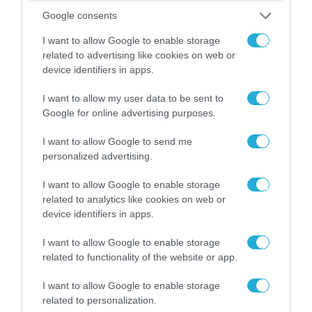
Google consents
06.08.2026 | 14:02
I want to allow Google to enable storage
«Επιχείρηση ελεύθερα πεζοδρόμια» στην
related to advertising like cookies on web or
Αθήνα: Απομακρύνθηκαν παράνομα
device identifiers in apps.
αντικείμενα από κοινόχρηστους χώρους
I want to allow my user data to be sent to
Google for online advertising purposes.
I want to allow Google to send me
personalized advertising.
I want to allow Google to enable storage
related to analytics like cookies on web or
device identifiers in apps.
I want to allow Google to enable storage
related to functionality of the website or app.
06.08.2026 | 09:03
I want to allow Google to enable storage
«Οι εντελώς αθώοι»: Η ανάρτηση του Αρκά για
related to personalization.