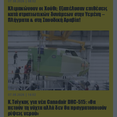
07.08.2026 | 08:02
Κλιμακώνουν οι Χούθι: Eξαπέλυσαν επιθέσεις
κατά στρατιωτικών δυνάμεων στην Υεμένη –
Πλήγματα & στη Σαουδική Αραβία!
07.08.2026 | 16:02
Κ.Τσίγκας για νέα Canadair DHC-515: «Θα
πετούν τη νύχτα αλλά δεν θα πραγματοποιούν
ρίψεις νερού»