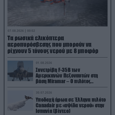
07.08.2026 | 00:02
Τα ρωσικά ελικόπτερα
αεροπυρόσβεσης που μπορούν να
ρίχνουν 5 τόνους νερού με 8 μποφόρ
01.08.2026
Συνετρίβη F-35B των
Αμερικανών Πεζοναυτών στη
βάση Miramar – Ο πιλότος
εκτινάχθηκε εγκαίρως
30.07.2026
Υποδοχή ήρωα σε Έλληνα πιλότο
Canadair με «αψίδα νερού» στην
Ισπανία (βίντεο)