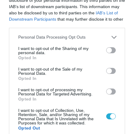
disclosure of your personal information by third parties on the
IAB’s list of downstream participants. This information may
also be disclosed by us to third parties on the
IAB’s List of
Downstream Participants
that may further disclose it to other
third parties.
Please note that this website/app uses one or more Google
Personal Data Processing Opt Outs
07.08.2026 | 20:02
services and may gather and store information including but
Ο Γιάννης Αλαφούζος «τέλειωσε» τον
not limited to your visit or usage behaviour. You may click to
I want to opt-out of the Sharing of my
personal data.
Κωνσταντίνο Ζούλα από τον ΣΚΑΪ – Ο λόγος της
grant or deny consent to Google and its third-party tags to
Opted In
απομάκρυνσής του
use your data for below specified purposes in below Google
consent section.
I want to opt-out of the Sale of my
Personal Data.
Opted In
I want to opt-out of processing my
Personal Data for Targeted Advertising.
Opted In
I want to opt-out of Collection, Use,
Retention, Sale, and/or Sharing of my
Personal Data that Is Unrelated with the
Purposes for which it was collected.
Opted Out