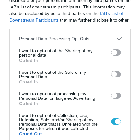
αντικείμενα από κοινόχρηστους χώρους
disclosure of your personal information by third parties on the
IAB’s list of downstream participants. This information may
also be disclosed by us to third parties on the
IAB’s List of
Downstream Participants
that may further disclose it to other
third parties.
Please note that this website/app uses one or more Google
Personal Data Processing Opt Outs
services and may gather and store information including but
not limited to your visit or usage behaviour. You may click to
I want to opt-out of the Sharing of my
personal data.
grant or deny consent to Google and its third-party tags to
Opted In
use your data for below specified purposes in below Google
consent section.
I want to opt-out of the Sale of my
Personal Data.
Opted In
06.08.2026 | 09:03
I want to opt-out of processing my
Personal Data for Targeted Advertising.
«Οι εντελώς αθώοι»: Η ανάρτηση του Αρκά για
Opted In
τα ζώα που χάθηκαν στις πυρκαγιές της
Αττικής (φωτο)
I want to opt-out of Collection, Use,
Retention, Sale, and/or Sharing of my
Personal Data that Is Unrelated with the
Purposes for which it was collected.
Opted Out