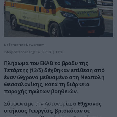
DefenceNet Newsroom
info@defencenet.gr
14.05.2026 | 11:02
Πλήρωμα του ΕΚΑΒ το βράδυ της
Τετάρτης (13/5) δέχθηκαν επίθεση από
έναν 69χρονο μεθυσμένο στη Νεάπολη
Θεσσαλονίκης, κατά τη διάρκεια
παροχής πρώτων βοηθειών.
Σύμφωνα με την Αστυνομία,
ο 69χρονος
υπήκοος Γεωργίας, βρισκόταν σε