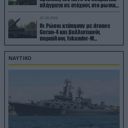
πλήγματα σε στόχους στο ρωσικό
έδαφος!
07.08.2026
Οι Ρώσοι κτύπησαν με drones
Geran-4 και βαλλιστικούς
πυραύλους Iskander-M
ουκρανικό τρένο με στρατιωτικό
εξοπλισμό
ΝΑΥΤΙΚΟ