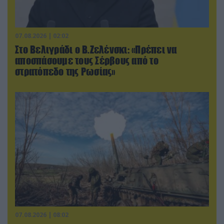
07.08.2026 | 02:02
Στο Βελιγράδι ο Β.Ζελένσκι: «Πρέπει να
αποσπάσουμε τους Σέρβους από το
στρατόπεδο της Ρωσίας»
07.08.2026 | 08:02