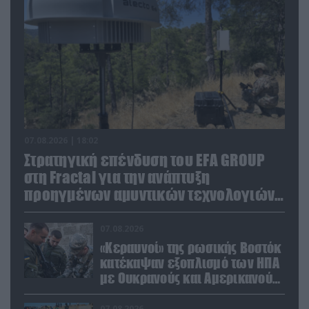
07.08.2026 | 18:02
Στρατηγική επένδυση του EFA GROUP
στη Fractal για την ανάπτυξη
προηγμένων αμυντικών τεχνολογιών
σε Ελλάδα και Κύπρο
07.08.2026
«Κεραυνοί» της ρωσικής Βοστόκ
κατέκαψαν εξοπλισμό των ΗΠΑ
με Ουκρανούς και Αμερικανούς
μισθοφόρους – Δείτε βίντεο
07.08.2026