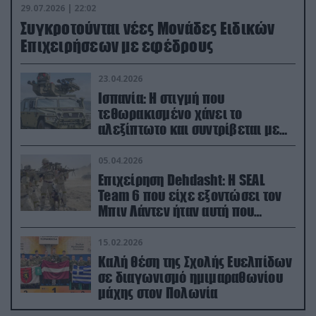
29.07.2026 | 22:02
Συγκροτούνται νέες Μονάδες Ειδικών
Επιχειρήσεων με εφέδρους
23.04.2026
Ισπανία: Η στιγμή που
τεθωρακισμένο χάνει το
αλεξίπτωτο και συντρίβεται με
ορμή στο έδαφος (βίντεο)
05.04.2026
Επιχείρηση Dehdasht: Η SEAL
Team 6 που είχε εξοντώσει τον
Μπιν Λάντεν ήταν αυτή που
διέσωσε τον πιλότο του F-15
15.02.2026
Καλή θέση της Σχολής Ευελπίδων
σε διαγωνισμό ημιμαραθωνίου
μάχης στον Πολωνία