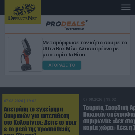
 το
«Μαγική» φόρμουλα τριβόλι + VIP
για αύξηση της λίμπιντο
ΑΓΟΡΑΣΕ ΤΟ
07.08.2026 | 19:02
07.08.2026 | 19:02
Τουρκία, Σαουδική Α
Απετράπη το εγχείρημα
Πακιστάν υπέγραψαν
Ουκρανών για αντεπίθεση
συμφωνία: «Δεν στο
στο Κολομίγτσι: Δείτε το πριν
καμία χώρα» λέει η
& το μετά της προσπάθειάς