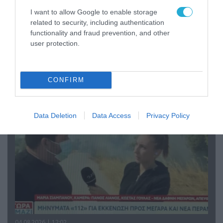
I want to allow Google to enable storage
related to security, including authentication
functionality and fraud prevention, and other
user protection.
04.08.2026 | 13:02
Η ανακοίνωση του Πανελλήνιου Σωματείου
Πυροσβεστών για την δημοσιογράφο του OPEN
που γέλασε στη φωτιά
CONFIRM
Data Deletion
Data Access
Privacy Policy
04.08.2026 | 12:02