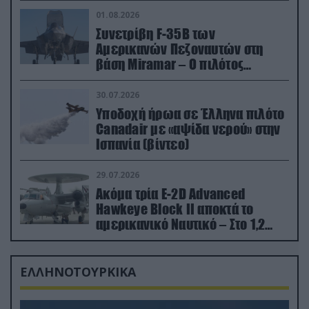
01.08.2026
Συνετρίβη F-35B των
Αμερικανών Πεζοναυτών στη
βάση Miramar – Ο πιλότος
εκτινάχθηκε εγκαίρως
30.07.2026
Υποδοχή ήρωα σε Έλληνα πιλότο
Canadair με «αψίδα νερού» στην
Ισπανία (βίντεο)
29.07.2026
Ακόμα τρία E-2D Advanced
Hawkeye Block II αποκτά το
αμερικανικό Ναυτικό – Στο 1,2
δισ.δολάρια το κόστος
ΕΛΛΗΝΟΤΟΥΡΚΙΚΑ