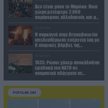
Δεν είναι μόνο το Μαρόκο: Ποια
χώρα μετέφερε 2.000
παράνομους αλλοδαπούς και με
ναρκωτικά στην Ισπανία
(βίντεο)
07.08.2026
Η πυρκαγιά στην Αττικοβοιωτία
απελευθέρωσε ενέργεια ίση με
6 ατομικές βόμβες της
Χιροσίμα!
07.08.2026
TASS: Ρώσοι χάκερ αποκάλυψαν
εμπλοκή του ΝΑΤΟ σε
ουκρανικά πλήγματα σε
στόχους στο ρωσικό έδαφος!
POPULAR 24H