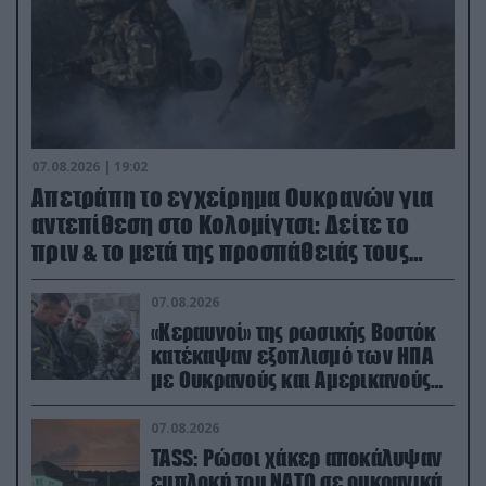
07.08.2026 | 19:02
Απετράπη το εγχείρημα Ουκρανών για
αντεπίθεση στο Κολομίγτσι: Δείτε το
πριν & το μετά της προσπάθειάς τους
(βίντεο)
07.08.2026
«Κεραυνοί» της ρωσικής Βοστόκ
κατέκαψαν εξοπλισμό των ΗΠΑ
με Ουκρανούς και Αμερικανούς
μισθοφόρους – Δείτε βίντεο
07.08.2026
TASS: Ρώσοι χάκερ αποκάλυψαν
εμπλοκή του ΝΑΤΟ σε ουκρανικά