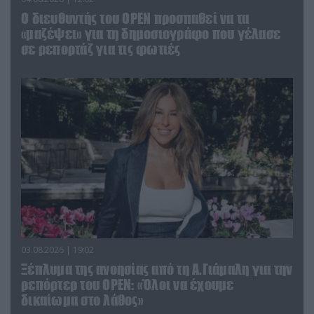
O διευθυντής του OPEN προσπαθεί να τα
«μαζέψει» για τη δημοσιογράφο που γέλασε
σε ρεπορτάζ για τις φωτιές
03.08.2026 | 19:02
Ξέπλυμα της ανοησίας από τη Α.Γιάμαλη για την
ρεπόρτερ του ΟΡΕΝ: «Όλοι να έχουμε
δικαίωμα στο λάθος»