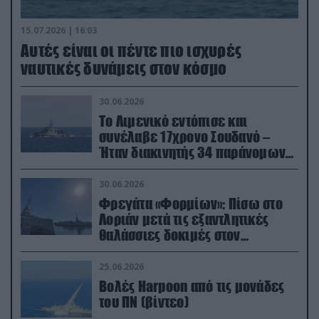
15.07.2026 | 16:03
Aυτές είναι οι πέντε πιο ισχυρές
ναυτικές δυνάμεις στον κόσμο
30.06.2026
Το Λιμενικό εντόπισε και
συνέλαβε 17χρονο Σουδανό –
Ήταν διακινητής 34 παράνομων
μεταναστών
30.06.2026
Φρεγάτα «Φορμίων»: Πίσω στο
Λοριάν μετά τις εξαντλητικές
θαλάσσιες δοκιμές στον
απαιτητικό Βισκαϊκό
25.06.2026
Βολές Harpoon από τις μονάδες
του ΠΝ (βίντεο)