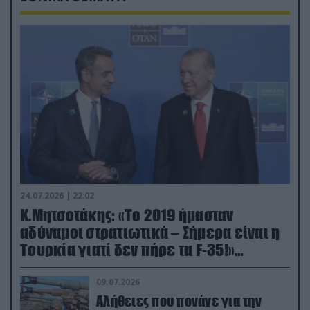
24.07.2026 | 22:02
Κ.Μητσοτάκης: «Το 2019 ήμασταν
αδύναμοι στρατιωτικά – Σήμερα είναι η
Τουρκία γιατί δεν πήρε τα F-35!»
(βίντεο)
09.07.2026
Αλήθειες που πονάνε για την