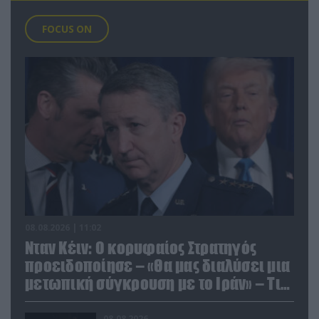
FOCUS ON
08.08.2026 | 11:02
Νταν Κέιν: Ο κορυφαίος Στρατηγός
προειδοποίησε – «Θα μας διαλύσει μια
μετωπική σύγκρουση με το Ιράν» – Τι
πρότεινε
08.08.2026