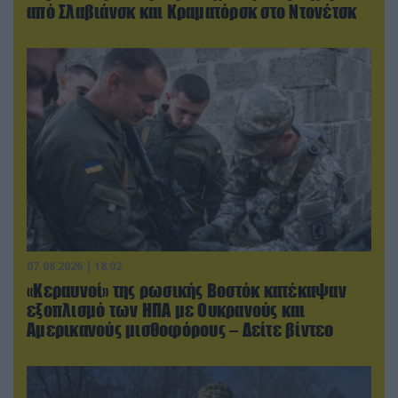
από Σλαβιάνσκ και Κραματόρσκ στο Ντονέτσκ
07.08.2026 | 18:02
«Κεραυνοί» της ρωσικής Βοστόκ κατέκαψαν
εξοπλισμό των ΗΠΑ με Ουκρανούς και
Αμερικανούς μισθοφόρους – Δείτε βίντεο