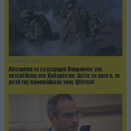
07.08.2026 | 19:02
Απετράπη το εγχείρημα Ουκρανών για
αντεπίθεση στο Κολομίγτσι: Δείτε το πριν & το
μετά της προσπάθειάς τους (βίντεο)