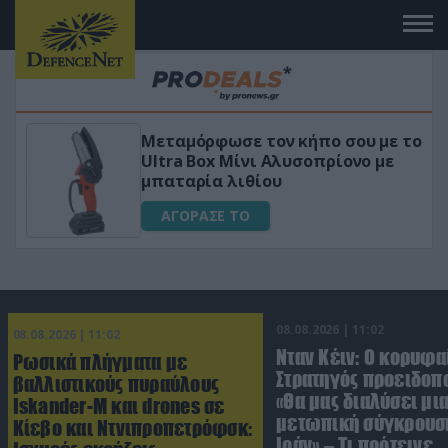
Μεταμόρφωσε τον κήπο σου με το
ικό
Ultra Box Μίνι Αλυσοπρίονο με
μπαταρία λιθίου
ΑΓΟΡΑΣΕ ΤΟ
08.08.2026 | 11:02
08.08.2026 | 11:02
Νταν Κέιν: Ο κορυφα
Ρωσικά πλήγματα με
Στρατηγός προειδοπ
βαλλιστικούς πυραύλους
«Θα μας διαλύσει μι
Iskander-M και drones σε
μετωπική σύγκρουση
Κίεβο και Ντνιπροπετρόφσκ:
Ιράν» – Τι πρότεινε