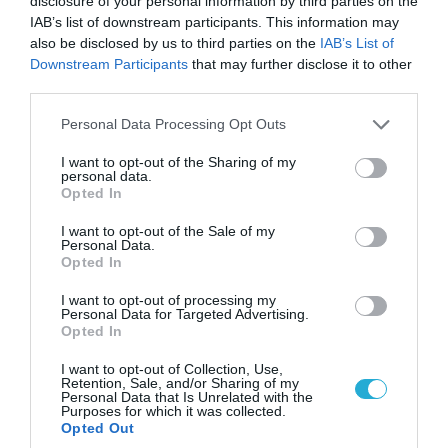
disclosure of your personal information by third parties on the
IAB’s list of downstream participants. This information may
also be disclosed by us to third parties on the
IAB’s List of
Downstream Participants
that may further disclose it to other
third parties.
08.08.2026 | 09:02
«Η απόλυτη τραγωδία»: Η «αιχμηρή» ανάρτηση
Please note that this website/app uses one or more Google
Personal Data Processing Opt Outs
του Αρκά για τα τατουάζ (φωτο)
services and may gather and store information including but
not limited to your visit or usage behaviour. You may click to
I want to opt-out of the Sharing of my
personal data.
grant or deny consent to Google and its third-party tags to
Opted In
use your data for below specified purposes in below Google
consent section.
I want to opt-out of the Sale of my
Personal Data.
Opted In
I want to opt-out of processing my
Personal Data for Targeted Advertising.
Opted In
I want to opt-out of Collection, Use,
Retention, Sale, and/or Sharing of my
Personal Data that Is Unrelated with the
Purposes for which it was collected.
Opted Out
07.08.2026 | 20:02