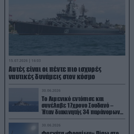
15.07.2026 | 16:03
Aυτές είναι οι πέντε πιο ισχυρές
ναυτικές δυνάμεις στον κόσμο
30.06.2026
Το Λιμενικό εντόπισε και
συνέλαβε 17χρονο Σουδανό –
Ήταν διακινητής 34 παράνομων
μεταναστών
30.06.2026
Φρεγάτα «Φορμίων»: Πίσω στο