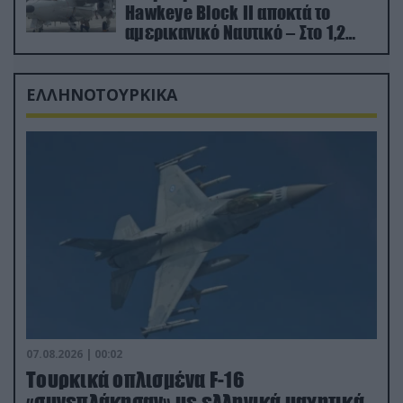
Hawkeye Block II αποκτά το
αμερικανικό Ναυτικό – Στο 1,2
δισ.δολάρια το κόστος
ΕΛΛΗΝΟΤΟΥΡΚΙΚΑ
07.08.2026 | 00:02
Τουρκικά οπλισμένα F-16
«συνεπλάκησαν» με ελληνικά μαχητικά