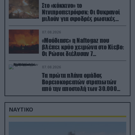
Στο «κόκκινο» το
Ντνιπροπετρόφσκ: Οι Ουκρανοί
μιλούν για σφοδρές ρωσικές
επιθέσεις σε όλη την επικράτεια
07.08.2026
«Μούδιασε» η Naftogaz που
βλέπει κρύο χειμώνα στο Κίεβο:
Οι Ρώσοι διέλυσαν 7
εγκαταστάσεις του ουκρανικού
κολοσσού!
07.08.2026
Τα πρώτα πλάνα ομάδας
Βορειοκορεατών στρατιωτών
από την αποστολή των 30.000
που έφτασαν στη Ρωσία (βίντεο)
ΝΑΥΤΙΚΟ