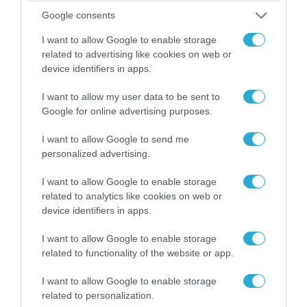
Ο Γιάννης Αλαφούζος «τέλειωσε» τον
Google consents
Κωνσταντίνο Ζούλα από τον ΣΚΑΪ – Ο λόγος της
απομάκρυνσής του
I want to allow Google to enable storage
related to advertising like cookies on web or
device identifiers in apps.
I want to allow my user data to be sent to
Google for online advertising purposes.
I want to allow Google to send me
personalized advertising.
I want to allow Google to enable storage
related to analytics like cookies on web or
device identifiers in apps.
06.08.2026 | 14:02
I want to allow Google to enable storage
«Επιχείρηση ελεύθερα πεζοδρόμια» στην
related to functionality of the website or app.
Αθήνα: Απομακρύνθηκαν παράνομα
αντικείμενα από κοινόχρηστους χώρους
I want to allow Google to enable storage
related to personalization.