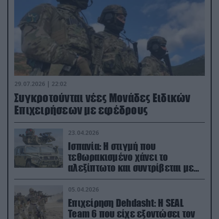
29.07.2026 | 22:02
Συγκροτούνται νέες Μονάδες Ειδικών
Επιχειρήσεων με εφέδρους
23.04.2026
Ισπανία: Η στιγμή που
τεθωρακισμένο χάνει το
αλεξίπτωτο και συντρίβεται με
ορμή στο έδαφος (βίντεο)
05.04.2026
Επιχείρηση Dehdasht: Η SEAL
Team 6 που είχε εξοντώσει τον