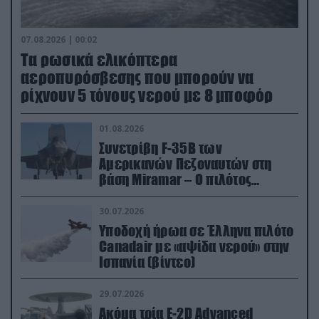
07.08.2026 | 00:02
Τα ρωσικά ελικόπτερα
αεροπυρόσβεσης που μπορούν να
ρίχνουν 5 τόνους νερού με 8 μποφόρ
01.08.2026
Συνετρίβη F-35B των
Αμερικανών Πεζοναυτών στη
βάση Miramar – Ο πιλότος
εκτινάχθηκε εγκαίρως
30.07.2026
Υποδοχή ήρωα σε Έλληνα πιλότο
Canadair με «αψίδα νερού» στην
Ισπανία (βίντεο)
29.07.2026
Ακόμα τρία E-2D Advanced