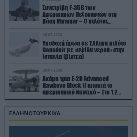
Συνετρίβη F-35B των
Αμερικανών Πεζοναυτών στη
βάση Miramar – Ο πιλότος
εκτινάχθηκε εγκαίρως
30.07.2026
Υποδοχή ήρωα σε Έλληνα πιλότο
Canadair με «αψίδα νερού» στην
Ισπανία (βίντεο)
29.07.2026
Ακόμα τρία E-2D Advanced
Hawkeye Block II αποκτά το
αμερικανικό Ναυτικό – Στο 1,2
δισ.δολάρια το κόστος
ΕΛΛΗΝΟΤΟΥΡΚΙΚΑ