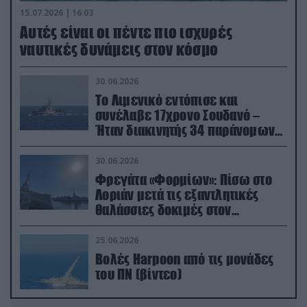
15.07.2026 | 16:03
Aυτές είναι οι πέντε πιο ισχυρές
ναυτικές δυνάμεις στον κόσμο
30.06.2026
Το Λιμενικό εντόπισε και
συνέλαβε 17χρονο Σουδανό –
Ήταν διακινητής 34 παράνομων
μεταναστών
30.06.2026
Φρεγάτα «Φορμίων»: Πίσω στο
Λοριάν μετά τις εξαντλητικές
θαλάσσιες δοκιμές στον
απαιτητικό Βισκαϊκό
25.06.2026
Βολές Harpoon από τις μονάδες
του ΠΝ (βίντεο)