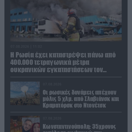
07.08.2026 | 11:02
Η Ρωσία έχει καταστρέψει πάνω από
400.000 τετραγωνικά μέτρα
ουκρανικών εγκαταστάσεων τον
Ιούλιο
07.08.2026
Οι ρωσικές δυνάμεις απέχουν
μόλις 5 χλμ. από Σλαβιάνσκ και
Κραματόρσκ στο Ντονέτσκ
07.08.2026
Κωνσταντινούπολη: 35χρονος