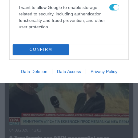
I want to allow Google to enable storage
related to security, including authentication
04.08.2026 | 13:02
functionality and fraud prevention, and other
user protection.
Η ανακοίνωση του Πανελλήνιου Σωματείου
Πυροσβεστών για την δημοσιογράφο του OPEN
που γέλασε στη φωτιά
CONFIRM
Data Deletion
Data Access
Privacy Policy
04.08.2026 | 12:02