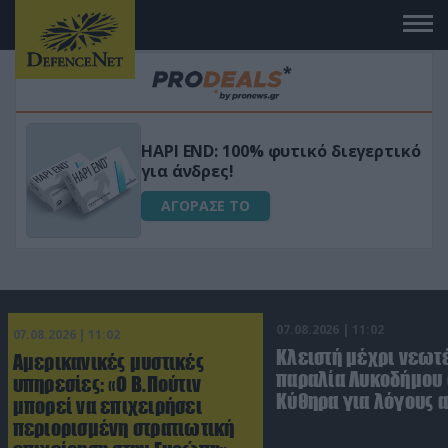
Μεταμόρφωσε τον κήπο σου με το
ικό
Ultra Box Μίνι Αλυσοπρίονο με
μπαταρία λιθίου
ΑΓΟΡΑΣΕ ΤΟ
07.08.2026 | 11:02
07.08.2026 | 11:02
Κλειστή μέχρι νεωτ
Αμερικανικές μυστικές
παραλία Λυκοδήμου 
υπηρεσίες: «Ο Β.Πούτιν
Κύθηρα για λόγους 
μπορεί να επιχειρήσει
περιορισμένη στρατιωτική