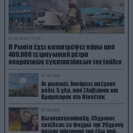
07.08.2026 | 11:02
Η Ρωσία έχει καταστρέψει πάνω από
400.000 τετραγωνικά μέτρα
ουκρανικών εγκαταστάσεων τον Ιούλιο
07.08.2026
Οι ρωσικές δυνάμεις απέχουν
μόλις 5 χλμ. από Σλαβιάνσκ και
Κραματόρσκ στο Ντονέτσκ
07.08.2026
Κωνσταντινούπολη: 35χρονος
εκτέλεσε εν ψυχρώ την 26χρονη
πρώην σύντροφό του έξω από