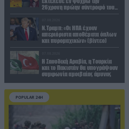
εκτέλεσε εν ψυχρώ την
26χρονη πρώην σύντροφό του
έξω από φαρμακείο (βίντεο)
07.08.2026
Ν.Τραμπ: «Οι ΗΠΑ έχουν
απεριόριστα αποθέματα όπλων
και πυρομαχικών» (βίντεο)
07.08.2026
Η Σαουδική Αραβία, η Τουρκία
και το Πακιστάν θα υπογράψουν
συμφωνία αμοιβαίας άμυνας
POPULAR 24H