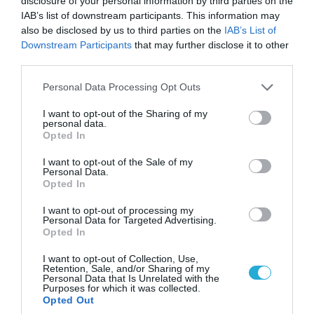
disclosure of your personal information by third parties on the
IAB’s list of downstream participants. This information may
also be disclosed by us to third parties on the
IAB’s List of
Downstream Participants
that may further disclose it to other
third parties.
Please note that this website/app uses one or more Google
Personal Data Processing Opt Outs
services and may gather and store information including but
not limited to your visit or usage behaviour. You may click to
I want to opt-out of the Sharing of my
personal data.
grant or deny consent to Google and its third-party tags to
Opted In
use your data for below specified purposes in below Google
consent section.
I want to opt-out of the Sale of my
Personal Data.
Opted In
06.08.2026 | 09:03
«Οι εντελώς αθώοι»: Η ανάρτηση του Αρκά για
I want to opt-out of processing my
τα ζώα που χάθηκαν στις πυρκαγιές της
Personal Data for Targeted Advertising.
Opted In
Αττικής (φωτο)
I want to opt-out of Collection, Use,
Retention, Sale, and/or Sharing of my
Personal Data that Is Unrelated with the
Purposes for which it was collected.
Opted Out