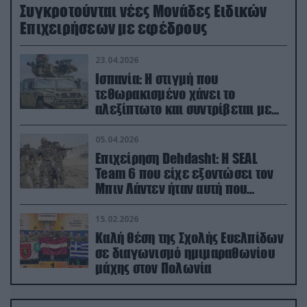
Συγκροτούνται νέες Μονάδες Ειδικών
Επιχειρήσεων με εφέδρους
23.04.2026
Ισπανία: Η στιγμή που
τεθωρακισμένο χάνει το
αλεξίπτωτο και συντρίβεται με
ορμή στο έδαφος (βίντεο)
05.04.2026
Επιχείρηση Dehdasht: Η SEAL
Team 6 που είχε εξοντώσει τον
Μπιν Λάντεν ήταν αυτή που
διέσωσε τον πιλότο του F-15
15.02.2026
Καλή θέση της Σχολής Ευελπίδων
σε διαγωνισμό ημιμαραθωνίου
μάχης στον Πολωνία