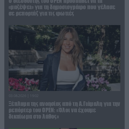
O διευθυντής του OPEN προσπαθεί να τα
«μαζέψει» για τη δημοσιογράφο που γέλασε
σε ρεπορτάζ για τις φωτιές
03.08.2026 | 19:02
Ξέπλυμα της ανοησίας από τη Α.Γιάμαλη για την
ρεπόρτερ του ΟΡΕΝ: «Όλοι να έχουμε
δικαίωμα στο λάθος»