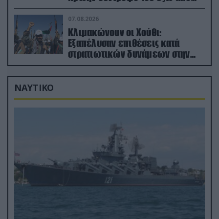
φαρμακείο (βίντεο)
07.08.2026
Κλιμακώνουν οι Χούθι:
Eξαπέλυσαν επιθέσεις κατά
στρατιωτικών δυνάμεων στην
Υεμένη – Πλήγματα & στη
Σαουδική Αραβία!
ΝΑΥΤΙΚΟ