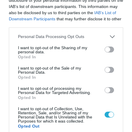
disclosure of your personal information by third parties on the
IAB’s list of downstream participants. This information may
also be disclosed by us to third parties on the
IAB’s List of
06.08.2026 | 14:02
Downstream Participants
that may further disclose it to other
«Επιχείρηση ελεύθερα πεζοδρόμια» στην
third parties.
Αθήνα: Απομακρύνθηκαν παράνομα
αντικείμενα από κοινόχρηστους χώρους
Please note that this website/app uses one or more Google
Personal Data Processing Opt Outs
services and may gather and store information including but
not limited to your visit or usage behaviour. You may click to
I want to opt-out of the Sharing of my
personal data.
grant or deny consent to Google and its third-party tags to
Opted In
use your data for below specified purposes in below Google
consent section.
I want to opt-out of the Sale of my
Personal Data.
Opted In
I want to opt-out of processing my
Personal Data for Targeted Advertising.
Opted In
I want to opt-out of Collection, Use,
Retention, Sale, and/or Sharing of my
Personal Data that Is Unrelated with the
06.08.2026 | 09:03
Purposes for which it was collected.
Opted Out
«Οι εντελώς αθώοι»: Η ανάρτηση του Αρκά για