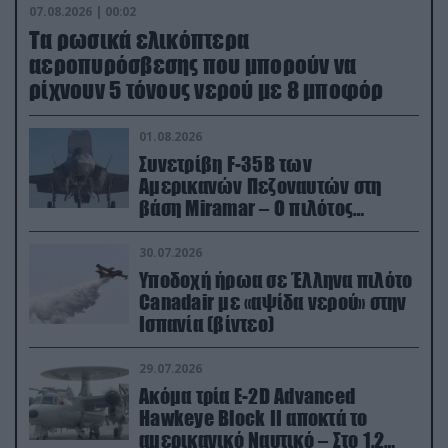
07.08.2026 | 00:02
Τα ρωσικά ελικόπτερα
αεροπυρόσβεσης που μπορούν να
ρίχνουν 5 τόνους νερού με 8 μποφόρ
01.08.2026
Συνετρίβη F-35B των
Αμερικανών Πεζοναυτών στη
βάση Miramar – Ο πιλότος
εκτινάχθηκε εγκαίρως
30.07.2026
Υποδοχή ήρωα σε Έλληνα πιλότο
Canadair με «αψίδα νερού» στην
Ισπανία (βίντεο)
29.07.2026
Ακόμα τρία E-2D Advanced
Hawkeye Block II αποκτά το
αμερικανικό Ναυτικό – Στο 1,2