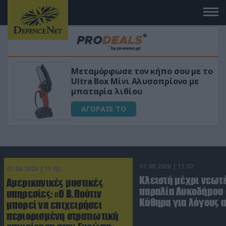
 το
«Μαγική» φόρμουλα τριβόλι + VIP
για αύξηση της λίμπιντο
ΑΓΟΡΑΣΕ ΤΟ
07.08.2026 | 11:02
07.08.2026 | 11:02
Κλειστή μέχρι νεωτ
Αμερικανικές μυστικές
παραλία Λυκοδήμου 
υπηρεσίες: «Ο Β.Πούτιν
Κύθηρα για λόγους 
μπορεί να επιχειρήσει
περιορισμένη στρατιωτική