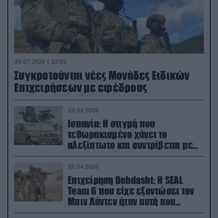
29.07.2026 | 22:02
Συγκροτούνται νέες Μονάδες Ειδικών
Επιχειρήσεων με εφέδρους
23.04.2026
Ισπανία: Η στιγμή που
τεθωρακισμένο χάνει το
αλεξίπτωτο και συντρίβεται με
ορμή στο έδαφος (βίντεο)
05.04.2026
Επιχείρηση Dehdasht: Η SEAL
Team 6 που είχε εξοντώσει τον
Μπιν Λάντεν ήταν αυτή που
διέσωσε τον πιλότο του F-15