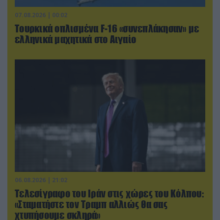
07.08.2026 | 00:02
Τουρκικά οπλισμένα F-16 «συνεπλάκησαν» με
ελληνικά μαχητικά στο Αιγαίο
06.08.2026 | 21:02
Τελεσίγραφο του Ιράν στις χώρες του Κόλπου:
«Σταματήστε τον Τραμπ αλλιώς θα σας
χτυπήσουμε σκληρά»