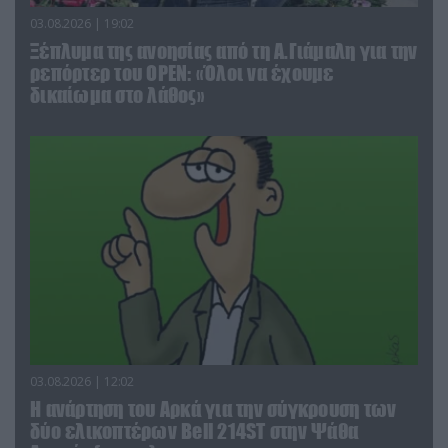
03.08.2026 | 19:02
Ξέπλυμα της ανοησίας από τη Α.Γιάμαλη για την
ρεπόρτερ του ΟΡΕΝ: «Όλοι να έχουμε
δικαίωμα στο λάθος»
03.08.2026 | 12:02
Η ανάρτηση του Αρκά για την σύγκρουση των
δύο ελικοπτέρων Bell 214ST στην Ψάθα