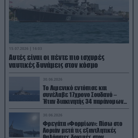
15.07.2026 | 16:03
Aυτές είναι οι πέντε πιο ισχυρές
ναυτικές δυνάμεις στον κόσμο
30.06.2026
Το Λιμενικό εντόπισε και
συνέλαβε 17χρονο Σουδανό –
Ήταν διακινητής 34 παράνομων
μεταναστών
30.06.2026
Φρεγάτα «Φορμίων»: Πίσω στο
Λοριάν μετά τις εξαντλητικές
θαλάσσιες δοκιμές στον