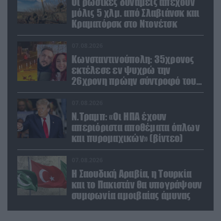
Οι ρωσικές δυνάμεις απέχουν
μόλις 5 χλμ. από Σλαβιάνσκ και
Κραματόρσκ στο Ντονέτσκ
07.08.2026
Κωνσταντινούπολη: 35χρονος
εκτέλεσε εν ψυχρώ την
26χρονη πρώην σύντροφό του
έξω από φαρμακείο (βίντεο)
07.08.2026
Ν.Τραμπ: «Οι ΗΠΑ έχουν
απεριόριστα αποθέματα όπλων
και πυρομαχικών» (βίντεο)
07.08.2026
Η Σαουδική Αραβία, η Τουρκία
και το Πακιστάν θα υπογράψουν
συμφωνία αμοιβαίας άμυνας