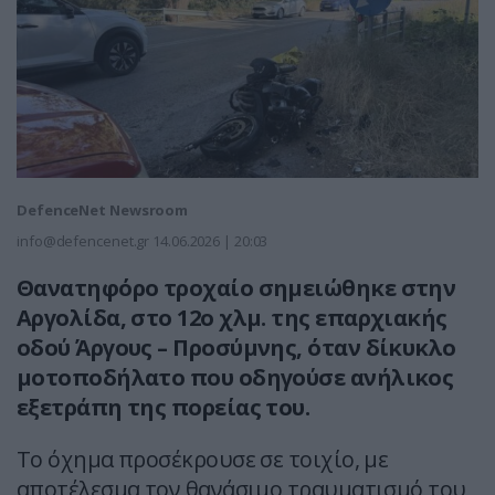
DefenceNet Newsroom
info@defencenet.gr
14.06.2026 | 20:03
Θανατηφόρο τροχαίο σημειώθηκε στην
Αργολίδα, στο 12ο χλμ. της επαρχιακής
οδού Άργους – Προσύμνης, όταν δίκυκλο
μοτοποδήλατο που οδηγούσε ανήλικος
εξετράπη της πορείας του.
Το όχημα προσέκρουσε σε τοιχίο, με
αποτέλεσμα τον θανάσιμο τραυματισμό του