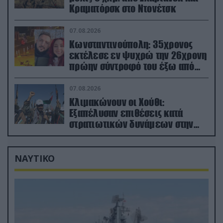
Κραματόρσκ στο Ντονέτσκ
07.08.2026
Κωνσταντινούπολη: 35χρονος
εκτέλεσε εν ψυχρώ την 26χρονη
πρώην σύντροφό του έξω από
φαρμακείο (βίντεο)
07.08.2026
Κλιμακώνουν οι Χούθι:
Eξαπέλυσαν επιθέσεις κατά
στρατιωτικών δυνάμεων στην
Υεμένη – Πλήγματα & στη
Σαουδική Αραβία!
ΝΑΥΤΙΚΟ