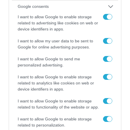
τα ζώα που χάθηκαν στις πυρκαγιές της
Google consents
Αττικής (φωτο)
I want to allow Google to enable storage
related to advertising like cookies on web or
device identifiers in apps.
I want to allow my user data to be sent to
Google for online advertising purposes.
I want to allow Google to send me
personalized advertising.
I want to allow Google to enable storage
related to analytics like cookies on web or
device identifiers in apps.
04.08.2026 | 15:02
Αυτή την ώρα το τελευταίο «αντίο» στον πρώην
I want to allow Google to enable storage
υπουργό Ι.Βαρβιτσιώτη (φωτο)
related to functionality of the website or app.
I want to allow Google to enable storage
related to personalization.