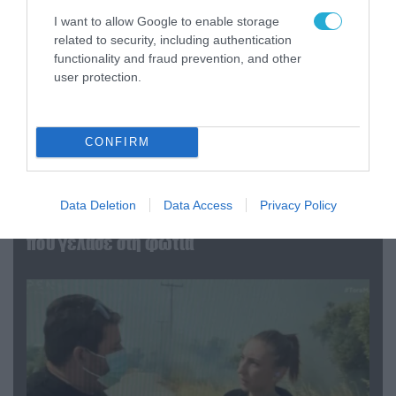
I want to allow Google to enable storage
related to security, including authentication
functionality and fraud prevention, and other
user protection.
CONFIRM
04.08.2026 | 13:02
Η ανακοίνωση του Πανελλήνιου Σωματείου
Data Deletion
Data Access
Privacy Policy
Πυροσβεστών για την δημοσιογράφο του OPEN
που γέλασε στη φωτιά