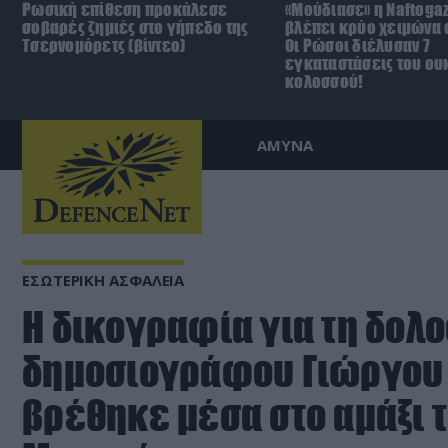
Ρωσική επίθεση προκάλεσε
«Μούδιασε» η Naftoga
σοβαρές ζημιές στο γήπεδο της
βλέπει κρύο χειμώνα σ
Τσερνομόρετς (βίντεο)
Οι Ρώσοι διέλυσαν 7
εγκαταστάσεις του ου
κολοσσού!
ΑΜΥΝΑ
ΕΣΩΤΕΡΙΚΗ ΑΣΦΑΛΕΙΑ
Η δικογραφία για τη δολ
δημοσιογράφου Γιώργου
βρέθηκε μέσα στο αμάξι 