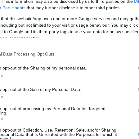
ν πυροβόλησαν με καλάσνικοφ, αφήνοντας
. This information may also be disclosed by us to third parties on the
IA
Participants
that may further disclose it to other third parties.
λυκες στο σημείο. Το όχημα διαφυγής
αμένο λίγα λεπτά αργότερα στο Πάτημα
 that this website/app uses one or more Google services and may gath
including but not limited to your visit or usage behaviour. You may click 
 to Google and its third-party tags to use your data for below specifi
ogle consent section.
 αστυνομικής έρευνας για τη δολοφονία του,
σαν στην πλαϊνή θήκη της BMW του την
l Data Processing Opt Outs
/δικογραφία της υπόθεσης δολοφονίας του
ζ.
o opt-out of the Sharing of my personal data.
In
ση του Μοσχούρη έχουν ήδη συλληφθεί
(ένας εκ των οποίων είναι ήδη
o opt-out of the Sale of my Personal Data.
In
to opt-out of processing my Personal Data for Targeted
ληρούς ποινικούς, με έναν από αυτούς να
ing.
In
ς συνεργάτης του Γιάννη Λάλα,
ο οποίος είχε
ιν από λίγους μήνες σε ξενοδοχείο στον
o opt-out of Collection, Use, Retention, Sale, and/or Sharing
ersonal Data that Is Unrelated with the Purposes for which it
φωνα με πληροφορίες, οι συλληφθέντες
lected.