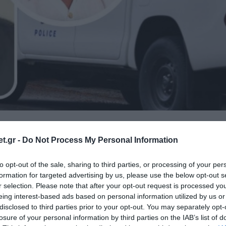
ια τη δολοφονία του δημοσιογράφου
άζ βρέθηκε μέσα στο αυτοκίνητο του
t.gr -
Do Not Process My Personal Information
ρη, λίγο μετά τη δολοφονία του.
to opt-out of the sale, sharing to third parties, or processing of your per
formation for targeted advertising by us, please use the below opt-out s
ωστός με το παρατσούκλι «Θαμνάκιας»,
r selection. Please note that after your opt-out request is processed y
 25η Απριλίου 2025 έξω από ιδιωτική κλινική
eing interest-based ads based on personal information utilized by us or
ου είχε πάει για αισθητική θεραπεία.
disclosed to third parties prior to your opt-out. You may separately opt-
losure of your personal information by third parties on the IAB’s list of