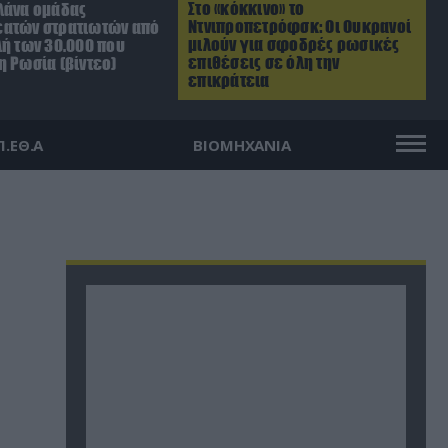
Στο «κόκκινο» το
λάνα ομάδας
Ντνιπροπετρόφσκ: Οι Ουκρανοί
ατών στρατιωτών από
μιλούν για σφοδρές ρωσικές
λή των 30.000 που
επιθέσεις σε όλη την
η Ρωσία (βίντεο)
επικράτεια
Π.ΕΘ.Α
ΒΙΟΜΗΧΑΝΙΑ