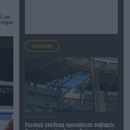
ί με
άτομα
FOCUS ON
07.08.2026 | 23:02
Ρωσική επίθεση προκάλεσε σοβαρές