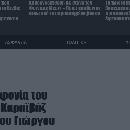
z που
Κυβερνοεπίθεση με στόχο τον
Τα πρώτα π
το Κίεβο:
Φρίντριχ Μερτς – Ποιοι κρύβονται
Βορειοκορε
πίσω από το παραποιημένο βίντεο
την αποστο
κρανικού
έφτασαν στ
ΑΣΦΑΛΕΙΑ
ΠΟΛΙΤΙΚΗ
Υ
οφονία του
 Καραϊβάζ
του Γιώργου