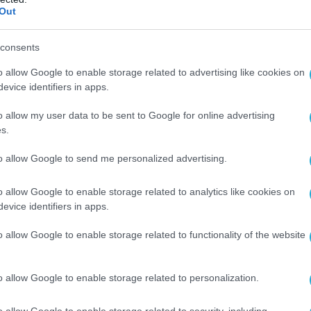
Out
νέα δολοφονία, με στόχο ακόμη ένα μέλος
.
consents
ούρης είχε γίνει ευρύτερα γνωστός το
o allow Google to enable storage related to advertising like cookies on
002, όταν το όνομά του
evice identifiers in apps.
όταν μαζί με αυτά των Βασίλη
o allow my user data to be sent to Google for online advertising
ιστείδη Λακιώτη, Γιάννη Σκαφτούρου και
s.
ν στην μεγάλη δικογραφία για την
.
to allow Google to send me personalized advertising.
o allow Google to enable storage related to analytics like cookies on
evice identifiers in apps.
o allow Google to enable storage related to functionality of the website
o allow Google to enable storage related to personalization.
o allow Google to enable storage related to security, including