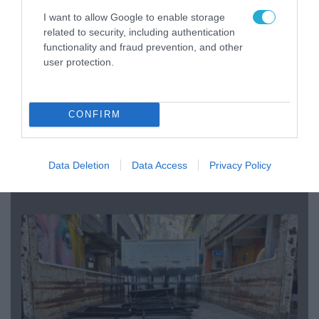
I want to allow Google to enable storage
related to security, including authentication
functionality and fraud prevention, and other
user protection.
CONFIRM
07.08.2026 | 20:02
Ο Γιάννης Αλαφούζος «τέλειωσε» τον
Data Deletion
Data Access
Privacy Policy
Κωνσταντίνο Ζούλα από τον ΣΚΑΪ – Ο λόγος της
απομάκρυνσής του