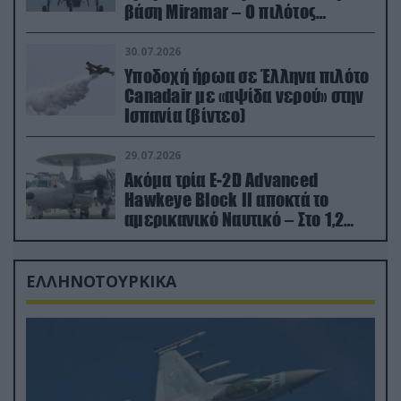
βάση Miramar – Ο πιλότος
εκτινάχθηκε εγκαίρως
30.07.2026
Υποδοχή ήρωα σε Έλληνα πιλότο
Canadair με «αψίδα νερού» στην
Ισπανία (βίντεο)
29.07.2026
Ακόμα τρία E-2D Advanced
Hawkeye Block II αποκτά το
αμερικανικό Ναυτικό – Στο 1,2
δισ.δολάρια το κόστος
ΕΛΛΗΝΟΤΟΥΡΚΙΚΑ