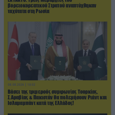
βορειοκορεατικού Στρατού αναπτύχθηκαν
ταχύτατα στη Ρωσία
08.08.2026 | 18:02
Βάσει της τριμερούς συμφωνίας Τουρκίας,
Σ.Αραβίας & Πακιστάν θα πολεμήσουν Ριάντ και
Ισλαμαμπάντ κατά της Ελλάδας!