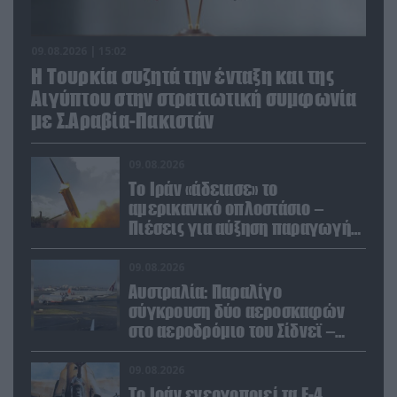
09.08.2026 | 15:02
Η Τουρκία συζητά την ένταξη και της
Αιγύπτου στην στρατιωτική συμφωνία
με Σ.Αραβία-Πακιστάν
09.08.2026
Το Ιράν «άδειασε» το
αμερικανικό οπλοστάσιο –
Πιέσεις για αύξηση παραγωγής
Patriot και THAAD
09.08.2026
Αυστραλία: Παραλίγο
σύγκρουση δύο αεροσκαφών
στο αεροδρόμιο του Σίδνεϊ –
Ένας τραυματίας (βίντεο)
09.08.2026
Το Ιράν ενεργοποιεί τα F-4