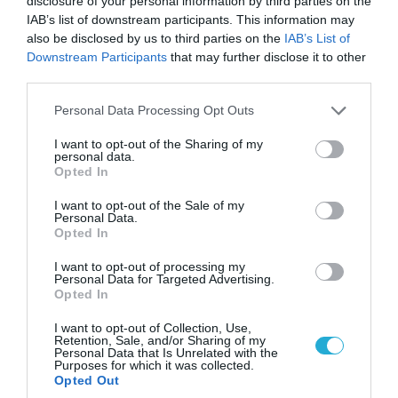
disclosure of your personal information by third parties on the
Στενών του Ορμούζ: «Δίνετε άμεσα 300
IAB’s list of downstream participants. This information may
δισ.δολάρια και διόδια» (upd)
also be disclosed by us to third parties on the
IAB’s List of
Downstream Participants
that may further disclose it to other
third parties.
Please note that this website/app uses one or more Google
Personal Data Processing Opt Outs
services and may gather and store information including but
not limited to your visit or usage behaviour. You may click to
I want to opt-out of the Sharing of my
personal data.
grant or deny consent to Google and its third-party tags to
Opted In
use your data for below specified purposes in below Google
consent section.
I want to opt-out of the Sale of my
Personal Data.
Opted In
I want to opt-out of processing my
Personal Data for Targeted Advertising.
09.08.2026 | 12:02
Opted In
Οι Χούθι δοκιμάζουν της αμυντική συμμαχία
I want to opt-out of Collection, Use,
Τουρκίας-Σ.Αραβίας – Το παράδοξο των
Retention, Sale, and/or Sharing of my
ελληνικών Patriot στην περιοχή
Personal Data that Is Unrelated with the
Purposes for which it was collected.
Opted Out