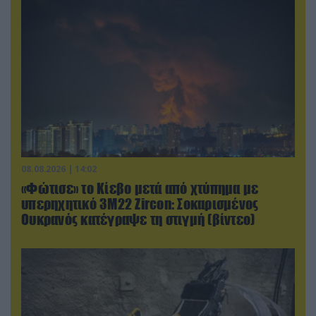
08.08.2026 | 14:02
«Φώτισε» το Κίεβο μετά από χτύπημα με
υπερηχητικό 3M22 Zircon: Σοκαρισμένος
Ουκρανός κατέγραψε τη στιγμή (βίντεο)