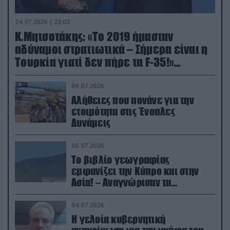
24.07.2026 | 22:02
Κ.Μητσοτάκης: «Το 2019 ήμασταν
αδύναμοι στρατιωτικά – Σήμερα είναι η
Τουρκία γιατί δεν πήρε τα F-35!»
(βίντεο)
09.07.2026
Αλήθειες που πονάνε για την
ετοιμότητα στις Ένοπλες
Δυνάμεις
08.07.2026
Το βιβλίο γεωγραφίας
εμφανίζει την Κύπρο και στην
Ασία! – Αναγνώρισαν τα
κατεχόμενα; (φωτο)
04.07.2026
Η γελοία κυβερνητική