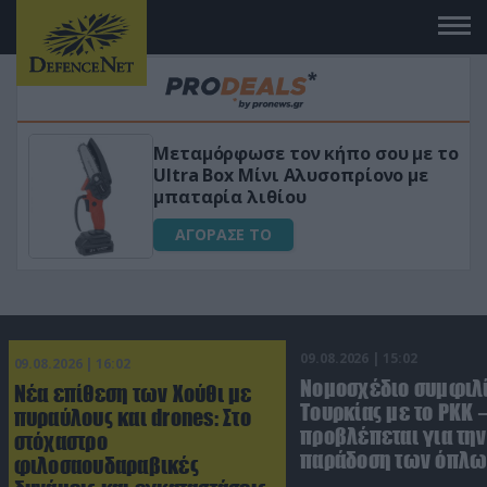
 το
«Μαγική» φόρμουλα τριβόλι + VIP
για αύξηση της λίμπιντο
ΑΓΟΡΑΣΕ ΤΟ
09.08.2026 | 15:02
09.08.2026 | 16:02
Νομοσχέδιο συμφιλ
Νέα επίθεση των Χούθι με
Τουρκίας με το ΡΚΚ –
πυραύλους και drones: Στο
προβλέπεται για την
στόχαστρο
παράδοση των όπλω
φιλοσαουδαραβικές