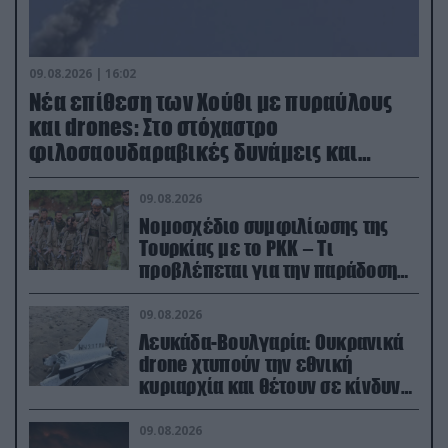
09.08.2026 | 16:02
Νέα επίθεση των Χούθι με πυραύλους
και drones: Στο στόχαστρο
φιλοσαουδαραβικές δυνάμεις και
εγκαταστάσεις
09.08.2026
Νομοσχέδιο συμφιλίωσης της
Τουρκίας με το ΡΚΚ – Τι
προβλέπεται για την παράδοση
των όπλων
09.08.2026
Λευκάδα-Βουλγαρία: Ουκρανικά
drone χτυπούν την εθνική
κυριαρχία και θέτουν σε κίνδυνο
οικονομίες χωρών του ΝΑΤΟ
09.08.2026