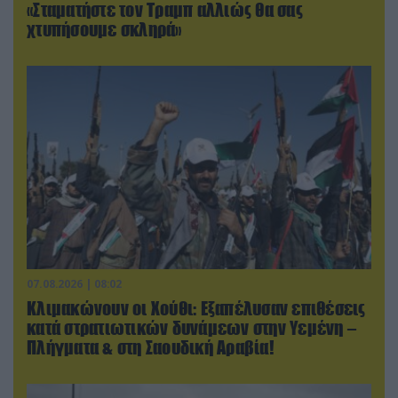
«Σταματήστε τον Τραμπ αλλιώς θα σας
χτυπήσουμε σκληρά»
07.08.2026 | 08:02
Κλιμακώνουν οι Χούθι: Eξαπέλυσαν επιθέσεις
κατά στρατιωτικών δυνάμεων στην Υεμένη –
Πλήγματα & στη Σαουδική Αραβία!