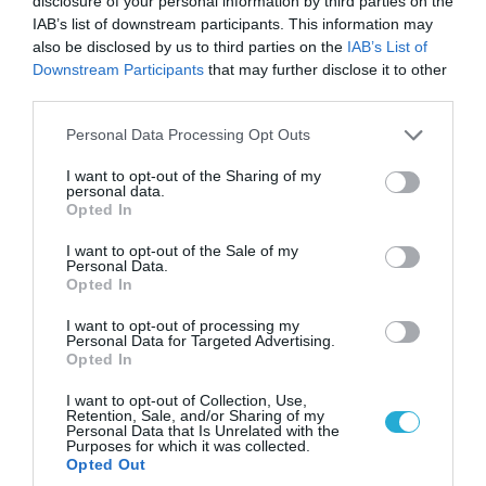
disclosure of your personal information by third parties on the
IAB’s list of downstream participants. This information may
06.08.2026 | 14:02
also be disclosed by us to third parties on the
IAB’s List of
«Επιχείρηση ελεύθερα πεζοδρόμια» στην
Downstream Participants
that may further disclose it to other
Αθήνα: Απομακρύνθηκαν παράνομα
third parties.
αντικείμενα από κοινόχρηστους χώρους
Please note that this website/app uses one or more Google
Personal Data Processing Opt Outs
services and may gather and store information including but
not limited to your visit or usage behaviour. You may click to
I want to opt-out of the Sharing of my
personal data.
grant or deny consent to Google and its third-party tags to
Opted In
use your data for below specified purposes in below Google
consent section.
I want to opt-out of the Sale of my
Personal Data.
Opted In
I want to opt-out of processing my
Personal Data for Targeted Advertising.
Opted In
I want to opt-out of Collection, Use,
Retention, Sale, and/or Sharing of my
07.08.2026 | 08:02
Personal Data that Is Unrelated with the
Οι ρωσικές δυνάμεις απέχουν μόλις 5 χλμ.
Purposes for which it was collected.
Opted Out
από Σλαβιάνσκ και Κραματόρσκ στο Ντονέτσκ