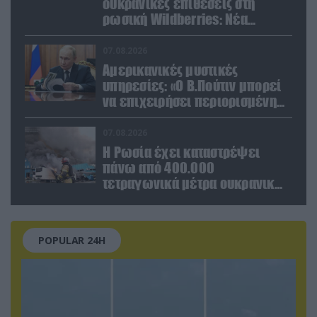
ουκρανικές επιθέσεις στη
ρωσική Wildberries: Νέα
πλήγματα σε εγκαταστάσεις στα
Ουράλια
07.08.2026
Αμερικανικές μυστικές
υπηρεσίες: «Ο Β.Πούτιν μπορεί
να επιχειρήσει περιορισμένη
στρατιωτική επιχείρηση στην
Ευρώπη»
07.08.2026
Η Ρωσία έχει καταστρέψει
πάνω από 400.000
τετραγωνικά μέτρα ουκρανικών
εγκαταστάσεων τον Ιούλιο
POPULAR 24H