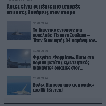
Aυτές είναι οι πέντε πιο ισχυρές
ναυτικές δυνάμεις στον κόσμο
30.06.2026
Το Λιμενικό εντόπισε και
συνέλαβε 17χρονο Σουδανό –
Ήταν διακινητής 34 παράνομων
μεταναστών
30.06.2026
Φρεγάτα «Φορμίων»: Πίσω στο
Λοριάν μετά τις εξαντλητικές
θαλάσσιες δοκιμές στον
απαιτητικό Βισκαϊκό
25.06.2026
Βολές Harpoon από τις μονάδες
του ΠΝ (βίντεο)