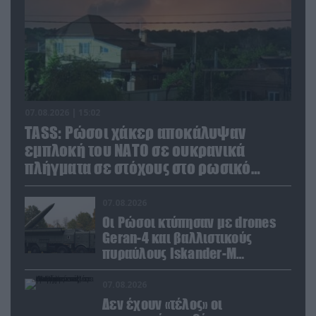
07.08.2026 | 15:02
TASS: Ρώσοι χάκερ αποκάλυψαν
εμπλοκή του ΝΑΤΟ σε ουκρανικά
πλήγματα σε στόχους στο ρωσικό
έδαφος!
07.08.2026
Οι Ρώσοι κτύπησαν με drones
Geran-4 και βαλλιστικούς
πυραύλους Iskander-M
ουκρανικό τρένο με
στρατιωτικό εξοπλισμό
07.08.2026
Δεν έχουν «τέλος» οι