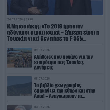
24.07.2026 | 22:02
Κ.Μητσοτάκης: «Το 2019 ήμασταν
αδύναμοι στρατιωτικά – Σήμερα είναι η
Τουρκία γιατί δεν πήρε τα F-35!»
(βίντεο)
09.07.2026
Αλήθειες που πονάνε για την
ετοιμότητα στις Ένοπλες
Δυνάμεις
08.07.2026
Το βιβλίο γεωγραφίας
εμφανίζει την Κύπρο και στην
Ασία! – Αναγνώρισαν τα
κατεχόμενα; (φωτο)
04.07.2026