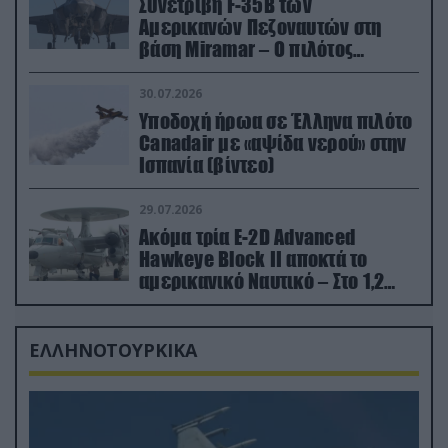
Συνετρίβη F-35B των
Αμερικανών Πεζοναυτών στη
βάση Miramar – Ο πιλότος
εκτινάχθηκε εγκαίρως
30.07.2026
Υποδοχή ήρωα σε Έλληνα πιλότο
Canadair με «αψίδα νερού» στην
Ισπανία (βίντεο)
29.07.2026
Ακόμα τρία E-2D Advanced
Hawkeye Block II αποκτά το
αμερικανικό Ναυτικό – Στο 1,2
δισ.δολάρια το κόστος
ΕΛΛΗΝΟΤΟΥΡΚΙΚΑ