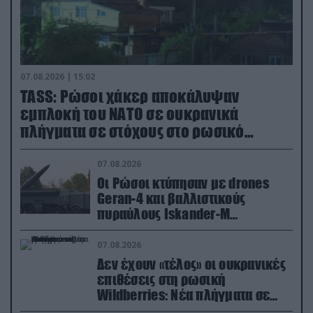
07.08.2026 | 15:02
TASS: Ρώσοι χάκερ αποκάλυψαν
εμπλοκή του ΝΑΤΟ σε ουκρανικά
πλήγματα σε στόχους στο ρωσικό
έδαφος!
07.08.2026
Οι Ρώσοι κτύπησαν με drones
Geran-4 και βαλλιστικούς
πυραύλους Iskander-M
ουκρανικό τρένο με στρατιωτικό
εξοπλισμό
07.08.2026
Δεν έχουν «τέλος» οι ουκρανικές
επιθέσεις στη ρωσική
Wildberries: Νέα πλήγματα σε
εγκαταστάσεις στα Ουράλια