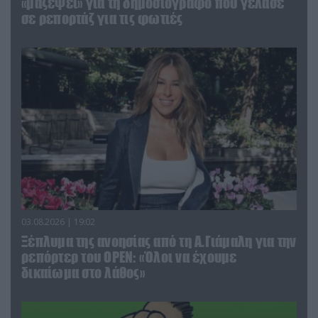
«μαζέψει» για τη δημοσιογράφο που γέλασε
σε ρεπορτάζ για τις φωτιές
03.08.2026 | 19:02
Ξέπλυμα της ανοησίας από τη Α.Γιάμαλη για την
ρεπόρτερ του ΟΡΕΝ: «Όλοι να έχουμε
δικαίωμα στο λάθος»