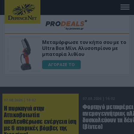
 το
«Μαγική» φόρμουλα τριβόλι + VIP
για αύξηση της λίμπιντο
ΑΓΟΡΑΣΕ ΤΟ
07.08.2026 | 16:02
07.08.2026 | 16:02
Φορτηγό μεταφέρει
Η πυρκαγιά στην
ανεμογεννήτριας αλ
Αττικοβοιωτία
δυσκολεύουν τα δέν
απελευθέρωσε ενέργεια ίση
(βίντεο)
με 6 ατομικές βόμβες της