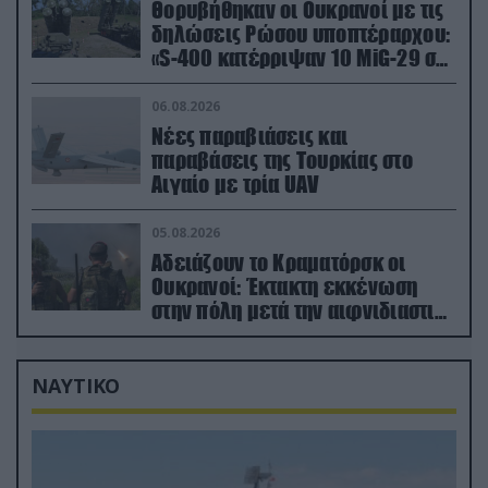
Θορυβήθηκαν οι Ουκρανοί με τις
δηλώσεις Ρώσου υποπτέραρχου:
«S-400 κατέρριψαν 10 MiG-29 σε
μόλις μια μέρα!»
06.08.2026
Νέες παραβιάσεις και
παραβάσεις της Τουρκίας στο
Αιγαίο με τρία UAV
05.08.2026
Αδειάζουν το Κραματόρσκ οι
Ουκρανοί: Έκτακτη εκκένωση
στην πόλη μετά την αιφνιδιαστική
προώθηση των Ρώσων (βίντεο)
ΝΑΥΤΙΚΟ