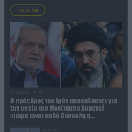
FOCUS ON
06.08.2026 | 01:02
Ο πρόεδρος του Ιράν αποκαλύπτει για
την υγεία του Μοτζτάμπα Χαμενεΐ
«τώρα είναι πολύ δύσκολη η
επικοινωνία»
06.08.2026