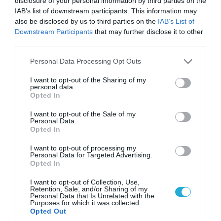
disclosure of your personal information by third parties on the
μεγαλύτερα κέντρα διανομής στο Κίεβο
IAB’s list of downstream participants. This information may
(βίντεο)
also be disclosed by us to third parties on the
IAB’s List of
Downstream Participants
that may further disclose it to other
third parties.
Please note that this website/app uses one or more Google
Personal Data Processing Opt Outs
services and may gather and store information including but
not limited to your visit or usage behaviour. You may click to
I want to opt-out of the Sharing of my
personal data.
grant or deny consent to Google and its third-party tags to
Opted In
use your data for below specified purposes in below Google
consent section.
I want to opt-out of the Sale of my
Personal Data.
Opted In
I want to opt-out of processing my
Personal Data for Targeted Advertising.
05.08.2026 | 22:02
Opted In
Το Ομάν συμφώνησε ότι τα Στενά του Ορμούζ
είναι υπό ιρανική κυριαρχία και επιτεύχθηκε
I want to opt-out of Collection, Use,
Retention, Sale, and/or Sharing of my
συμφωνία
Personal Data that Is Unrelated with the
Purposes for which it was collected.
Opted Out