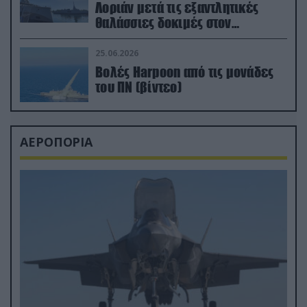
Λοριάν μετά τις εξαντλητικές
θαλάσσιες δοκιμές στον
απαιτητικό Βισκαϊκό
25.06.2026
Βολές Harpoon από τις μονάδες
του ΠΝ (βίντεο)
ΑΕΡΟΠΟΡΙΑ