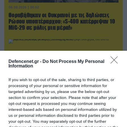
06.08.2026 | 00:02
Θορυβήθηκαν οι Ουκρανοί με τις δηλώσεις
Ρώσου υποπτέραρχου: «S-400 κατέρριψαν 10
MiG-29 σε μόλις μια μέρα!»
Defencenet.gr -
Do Not Process My Personal
Information
If you wish to opt-out of the sale, sharing to third parties, or
processing of your personal or sensitive information for
targeted advertising by us, please use the below opt-out
section to confirm your selection. Please note that after your
opt-out request is processed you may continue seeing
05.08.2026 | 15:02
interest-based ads based on personal information utilized by
us or personal information disclosed to third parties prior to
Ρωσικός πύραυλος με κεφαλή διασποράς
your opt-out. You may separately opt-out of the further
κατέστρεψε ολοσχερώς ένα από τα