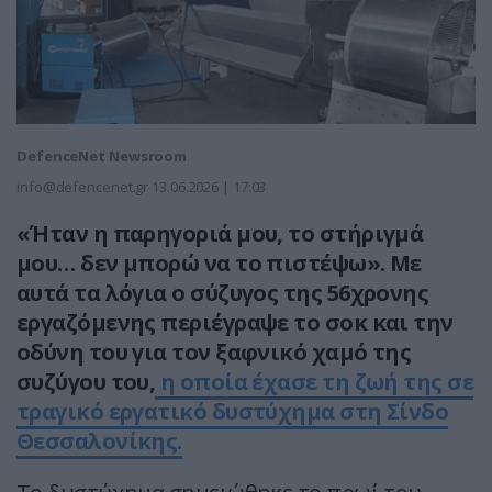
DefenceNet Newsroom
info@defencenet.gr
13.06.2026 | 17:03
«Ήταν η παρηγοριά μου, το στήριγμά
μου… δεν μπορώ να το πιστέψω». Με
αυτά τα λόγια ο σύζυγος της 56χρονης
εργαζόμενης περιέγραψε το σοκ και την
οδύνη του για τον ξαφνικό χαμό της
συζύγου του,
η οποία έχασε τη ζωή της σε
τραγικό εργατικό δυστύχημα στη Σίνδο
Θεσσαλονίκης.