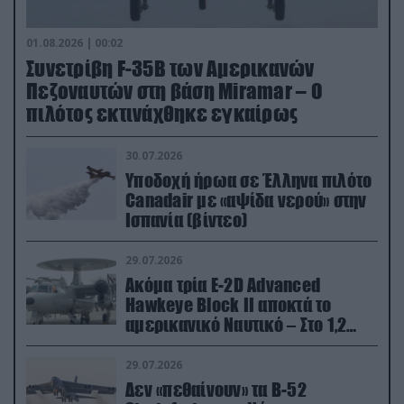
01.08.2026 | 00:02
Συνετρίβη F-35B των Αμερικανών
Πεζοναυτών στη βάση Miramar – Ο
πιλότος εκτινάχθηκε εγκαίρως
30.07.2026
Υποδοχή ήρωα σε Έλληνα πιλότο
Canadair με «αψίδα νερού» στην
Ισπανία (βίντεο)
29.07.2026
Ακόμα τρία E-2D Advanced
Hawkeye Block II αποκτά το
αμερικανικό Ναυτικό – Στο 1,2
δισ.δολάρια το κόστος
29.07.2026
Δεν «πεθαίνουν» τα Β-52