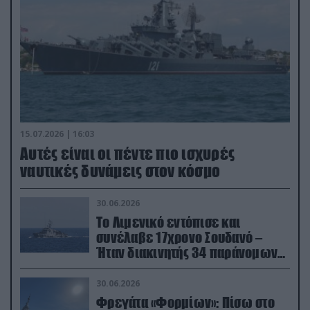
15.07.2026 | 16:03
Aυτές είναι οι πέντε πιο ισχυρές
ναυτικές δυνάμεις στον κόσμο
30.06.2026
Το Λιμενικό εντόπισε και
συνέλαβε 17χρονο Σουδανό –
Ήταν διακινητής 34 παράνομων
μεταναστών
30.06.2026
Φρεγάτα «Φορμίων»: Πίσω στο