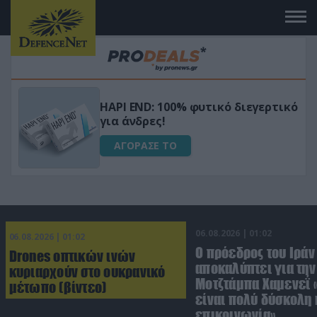
Μεταμόρφωσε τον κήπο σου με το
ικό
Ultra Box Μίνι Αλυσοπρίονο με
μπαταρία λιθίου
ΑΓΟΡΑΣΕ ΤΟ
06.08.2026 | 01:02
06.08.2026 | 01:02
Ο πρόεδρος του Ιράν
Drones οπτικών ινών
αποκαλύπτει για την
κυριαρχούν στο ουκρανικό
Μοτζτάμπα Χαμενεΐ 
μέτωπο (βίντεο)
είναι πολύ δύσκολη 
επικοινωνία»