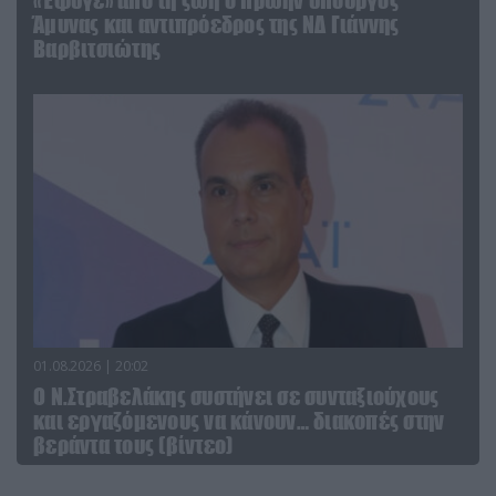
Άμυνας και αντιπρόεδρος της ΝΔ Γιάννης
Βαρβιτσιώτης
01.08.2026 | 20:02
Ο Ν.Στραβελάκης συστήνει σε συνταξιούχους
και εργαζόμενους να κάνουν… διακοπές στην
βεράντα τους (βίντεο)