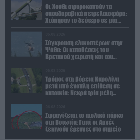
Οι Χούθι σφυροκοπούν τα
σαουδαραβικά πετρελαιοφόρα:
Χτύπησαν το δεύτερο σε μία
ημέρα στην Ερυθρά Θάλασσα
06.08.2026
Σύγκρουση ελικοπτέρων στην
Ψάθα: Οι καταθέσεις του
Βρετανού χειριστή και του
Έλληνα πιλότου από το δεύτερο
μέσο
06.08.2026
Τρόμος στη βόρεια Καρολίνα
μετά από ένοπλη επίθεση σε
κατοικία: Νεκρά τρία μέλη
οικογένειας – 4 οι τραυματίες
(upd)
06.08.2026
Σφραγίζεται το αιολικό πάρκο
στη Βοιωτία: Γιατί οι Αρχές
ξεκινούν έρευνες στο σημείο