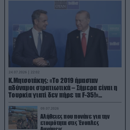
24.07.2026 | 22:02
Κ.Μητσοτάκης: «Το 2019 ήμασταν
αδύναμοι στρατιωτικά – Σήμερα είναι η
Τουρκία γιατί δεν πήρε τα F-35!»
(βίντεο)
09.07.2026
Αλήθειες που πονάνε για την
ετοιμότητα στις Ένοπλες
Δυνάμεις