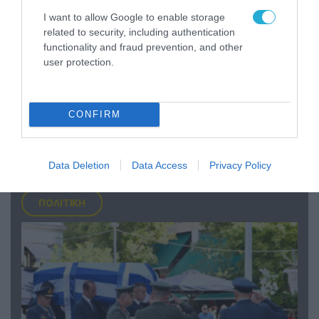
I want to allow Google to enable storage
related to security, including authentication
functionality and fraud prevention, and other
user protection.
05.08.2026 | 15:02
ΗΠΑ: Σε εξέλιξη έρευνα της FAA για
CONFIRM
περιστατικό με το προεδρικό ελικόπτερο
Marine One που μετέφερε τον Ν.Τραμπ
Data Deletion
Data Access
Privacy Policy
ΠΟΛΙΤΙΚΗ