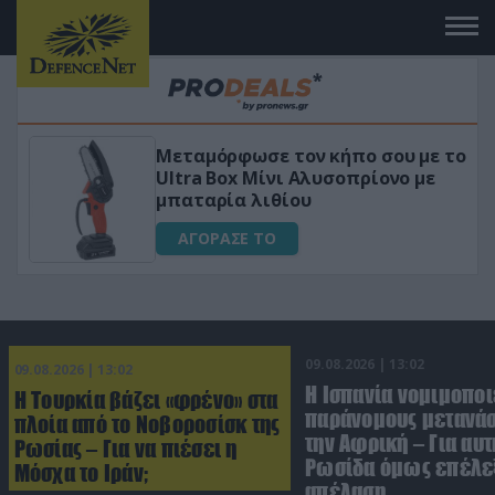
 το
«Μαγική» φόρμουλα τριβόλι + VIP
για αύξηση της λίμπιντο
ΑΓΟΡΑΣΕ ΤΟ
09.08.2026 | 13:02
09.08.2026 | 13:02
Η Ισπανία νομιμοποι
Η Τουρκία βάζει «φρένο» στα
παράνομους μετανάσ
πλοία από το Νοβοροσίσκ της
την Αφρική – Για αυτ
Ρωσίας – Για να πιέσει η
Ρωσίδα όμως επέλεξ
Μόσχα το Ιράν;
απέλαση