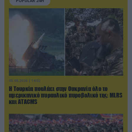
POPULAR 24H
08.08.2026 | 14:02
Η Τουρκία πουλάει στην Ουκρανία όλο το
αμερικανικό πυραυλικό πυροβολικό της: MLRS
και ΑΤΑCMS