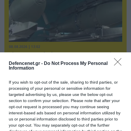
08.08.2026 | 13:02
Βίντεο: Ρωσική βόμβα FAB-3000 «εξαφανίζει
από τον χάρτη» σημείο διέλευσης των
Defencenet.gr -
Do Not Process My Personal
ουκρανικών δυνάμεων στην Ζαπορίζια
Information
If you wish to opt-out of the sale, sharing to third parties, or
processing of your personal or sensitive information for
targeted advertising by us, please use the below opt-out
section to confirm your selection. Please note that after your
opt-out request is processed you may continue seeing
interest-based ads based on personal information utilized by
us or personal information disclosed to third parties prior to
your opt-out. You may separately opt-out of the further