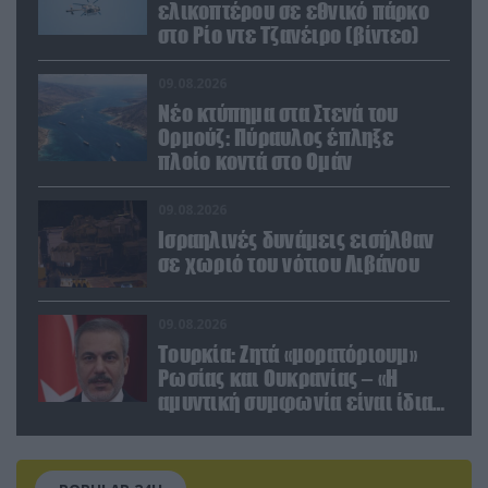
ελικοπτέρου σε εθνικό πάρκο
στο Ρίο ντε Τζανέιρο (βίντεο)
09.08.2026
Νέο κτύπημα στα Στενά του
Ορμούζ: Πύραυλος έπληξε
πλοίο κοντά στο Ομάν
09.08.2026
Ισραηλινές δυνάμεις εισήλθαν
σε χωριό του νότιου Λιβάνου
09.08.2026
Τουρκία: Ζητά «μορατόριουμ»
Ρωσίας και Ουκρανίας – «Η
αμυντική συμφωνία είναι ίδια
με το άρθρο 5 του ΝΑΤΟ» (upd)