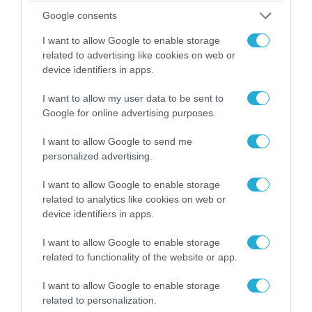
Google consents
08.08.2026 | 09:02
I want to allow Google to enable storage
«Η απόλυτη τραγωδία»: Η «αιχμηρή» ανάρτηση
related to advertising like cookies on web or
του Αρκά για τα τατουάζ (φωτο)
device identifiers in apps.
I want to allow my user data to be sent to
Google for online advertising purposes.
I want to allow Google to send me
personalized advertising.
I want to allow Google to enable storage
related to analytics like cookies on web or
device identifiers in apps.
I want to allow Google to enable storage
related to functionality of the website or app.
07.08.2026 | 20:02
Ο Γιάννης Αλαφούζος «τέλειωσε» τον
I want to allow Google to enable storage
Κωνσταντίνο Ζούλα από τον ΣΚΑΪ – Ο λόγος της
related to personalization.