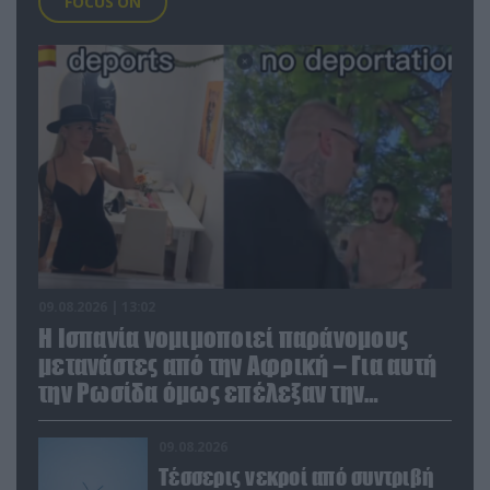
FOCUS ON
09.08.2026 | 13:02
Η Ισπανία νομιμοποιεί παράνομους
μετανάστες από την Αφρική – Για αυτή
την Ρωσίδα όμως επέλεξαν την
απέλαση
09.08.2026
Τέσσερις νεκροί από συντριβή