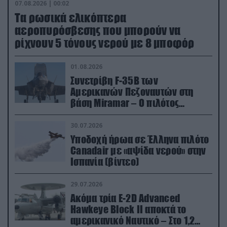
07.08.2026 | 00:02
Τα ρωσικά ελικόπτερα
αεροπυρόσβεσης που μπορούν να
ρίχνουν 5 τόνους νερού με 8 μποφόρ
01.08.2026
Συνετρίβη F-35B των
Αμερικανών Πεζοναυτών στη
βάση Miramar – Ο πιλότος
εκτινάχθηκε εγκαίρως
30.07.2026
Υποδοχή ήρωα σε Έλληνα πιλότο
Canadair με «αψίδα νερού» στην
Ισπανία (βίντεο)
29.07.2026
Ακόμα τρία E-2D Advanced
Hawkeye Block II αποκτά το
αμερικανικό Ναυτικό – Στο 1,2