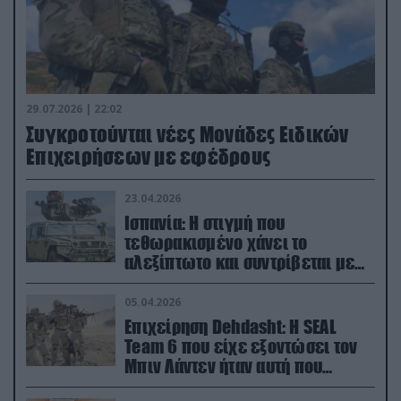
29.07.2026 | 22:02
Συγκροτούνται νέες Μονάδες Ειδικών
Επιχειρήσεων με εφέδρους
23.04.2026
Ισπανία: Η στιγμή που
τεθωρακισμένο χάνει το
αλεξίπτωτο και συντρίβεται με
ορμή στο έδαφος (βίντεο)
05.04.2026
Επιχείρηση Dehdasht: Η SEAL
Team 6 που είχε εξοντώσει τον
Μπιν Λάντεν ήταν αυτή που
διέσωσε τον πιλότο του F-15