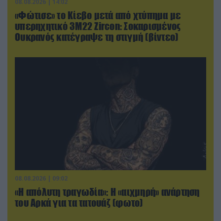
08.08.2026 | 14:02
«Φώτισε» το Κίεβο μετά από χτύπημα με
υπερηχητικό 3M22 Zircon: Σοκαρισμένος
Ουκρανός κατέγραψε τη στιγμή (βίντεο)
08.08.2026 | 09:02
«Η απόλυτη τραγωδία»: Η «αιχμηρή» ανάρτηση
του Αρκά για τα τατουάζ (φωτο)