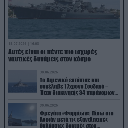
15.07.2026 | 16:03
Aυτές είναι οι πέντε πιο ισχυρές
ναυτικές δυνάμεις στον κόσμο
30.06.2026
Το Λιμενικό εντόπισε και
συνέλαβε 17χρονο Σουδανό –
Ήταν διακινητής 34 παράνομων
μεταναστών
30.06.2026
Φρεγάτα «Φορμίων»: Πίσω στο
Λοριάν μετά τις εξαντλητικές
θαλάσσιες δοκιμές στον