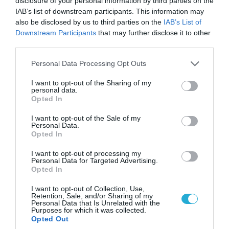
disclosure of your personal information by third parties on the
IAB’s list of downstream participants. This information may
also be disclosed by us to third parties on the
IAB’s List of
Downstream Participants
that may further disclose it to other
08.08.2026 | 17:02
third parties.
Σε «αναμμένα κάρβουνα» η Τουρκία:
Περιορίζει την κίνηση πλοίων από την Μαύρη
Please note that this website/app uses one or more Google
Personal Data Processing Opt Outs
Θάλασσα
services and may gather and store information including but
not limited to your visit or usage behaviour. You may click to
I want to opt-out of the Sharing of my
personal data.
grant or deny consent to Google and its third-party tags to
Opted In
use your data for below specified purposes in below Google
ΠΟΛΙΤΙΚΗ
consent section.
I want to opt-out of the Sale of my
Personal Data.
Opted In
I want to opt-out of processing my
Personal Data for Targeted Advertising.
Opted In
I want to opt-out of Collection, Use,
Retention, Sale, and/or Sharing of my
Personal Data that Is Unrelated with the
Purposes for which it was collected.
Opted Out