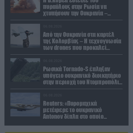
πυραύλους στην Ρωσία να
χτυπήσουν την Ουκρανία –
Θέλει να εκπαιδευτεί σε νέο
δόγμα
06.08.2026
Από την Ουκρανία στα καρτέλ
της Κολομβίας – Η τεχνογνωσία
των drones που προκαλεί
ανησυχία
06.08.2026
Ρωσικά Tornado-S έπληξαν
υπόγειο ουκρανικό διοικητήριο
στην περιοχή του Ντομπροπόλιε
(βίντεο)
06.08.2026
Reuters: «Πυρομαχικά
μετέφερε το ουκρανικό
Antonov δίπλα στο οποίο
βρέθηκε το drone στη Λειψία»