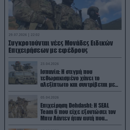
29.07.2026 | 22:02
Συγκροτούνται νέες Μονάδες Ειδικών
Επιχειρήσεων με εφέδρους
23.04.2026
Ισπανία: Η στιγμή που
τεθωρακισμένο χάνει το
αλεξίπτωτο και συντρίβεται με
ορμή στο έδαφος (βίντεο)
05.04.2026
Επιχείρηση Dehdasht: Η SEAL
Team 6 που είχε εξοντώσει τον
Μπιν Λάντεν ήταν αυτή που
διέσωσε τον πιλότο του F-15