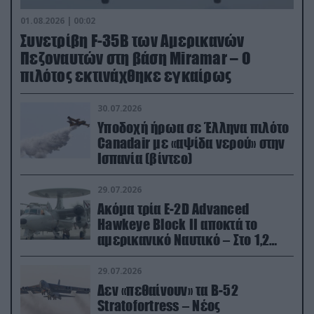
01.08.2026 | 00:02
Συνετρίβη F-35B των Αμερικανών
Πεζοναυτών στη βάση Miramar – Ο
πιλότος εκτινάχθηκε εγκαίρως
30.07.2026
Υποδοχή ήρωα σε Έλληνα πιλότο
Canadair με «αψίδα νερού» στην
Ισπανία (βίντεο)
29.07.2026
Ακόμα τρία E-2D Advanced
Hawkeye Block II αποκτά το
αμερικανικό Ναυτικό – Στο 1,2
δισ.δολάρια το κόστος
29.07.2026
Δεν «πεθαίνουν» τα Β-52
Stratofortress – Νέος