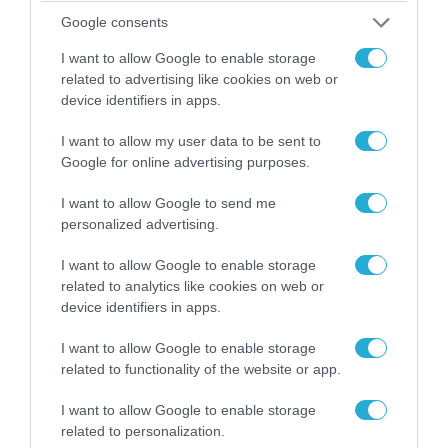
«Οι εντελώς αθώοι»: Η ανάρτηση του Αρκά για
τα ζώα που χάθηκαν στις πυρκαγιές της
Google consents
Αττικής (φωτο)
I want to allow Google to enable storage
related to advertising like cookies on web or
device identifiers in apps.
I want to allow my user data to be sent to
Google for online advertising purposes.
I want to allow Google to send me
personalized advertising.
I want to allow Google to enable storage
related to analytics like cookies on web or
device identifiers in apps.
04.08.2026 | 15:02
I want to allow Google to enable storage
Αυτή την ώρα το τελευταίο «αντίο» στον πρώην
related to functionality of the website or app.
υπουργό Ι.Βαρβιτσιώτη (φωτο)
I want to allow Google to enable storage
related to personalization.