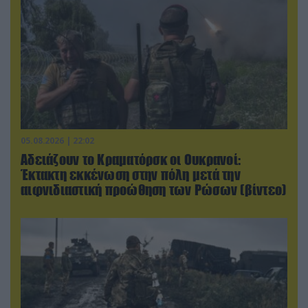
05.08.2026 | 22:02
Αδειάζουν το Κραματόρσκ οι Ουκρανοί:
Έκτακτη εκκένωση στην πόλη μετά την
αιφνιδιαστική προώθηση των Ρώσων (βίντεο)