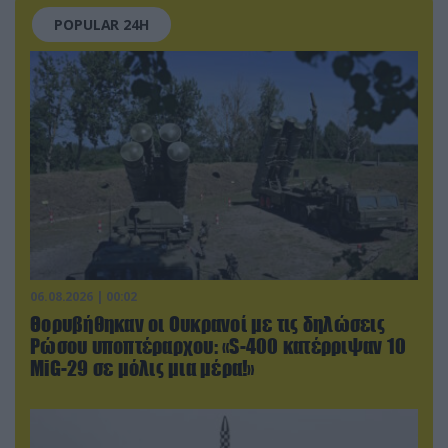
POPULAR 24H
06.08.2026 | 00:02
Θορυβήθηκαν οι Ουκρανοί με τις δηλώσεις
Ρώσου υποπτέραρχου: «S-400 κατέρριψαν 10
MiG-29 σε μόλις μια μέρα!»