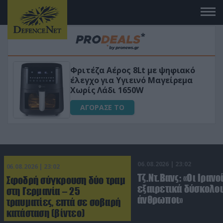
Φριτέζα Αέρος 8Lt με ψηφιακό
VIP
έλεγχο για Υγιεινό Μαγείρεμα
Χωρίς Λάδι 1650W
ΑΓΟΡΑΣΕ ΤΟ
06.08.2026 | 23:02
06.08.2026 | 23:02
Τζ.Ντ.Βανς: «Οι Ιρανο
Σφοδρή σύγκρουση δύο τραμ
εξαιρετικά δύσκολοι
στη Γερμανία – 25
άνθρωποι»
τραυματίες, επτά σε σοβαρή
κατάσταση (βίντεο)