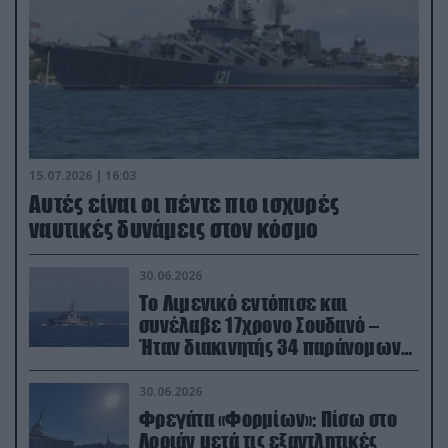
15.07.2026 | 16:03
Aυτές είναι οι πέντε πιο ισχυρές
ναυτικές δυνάμεις στον κόσμο
30.06.2026
Το Λιμενικό εντόπισε και
συνέλαβε 17χρονο Σουδανό –
Ήταν διακινητής 34 παράνομων
μεταναστών
30.06.2026
Φρεγάτα «Φορμίων»: Πίσω στο
Λοριάν μετά τις εξαντλητικές