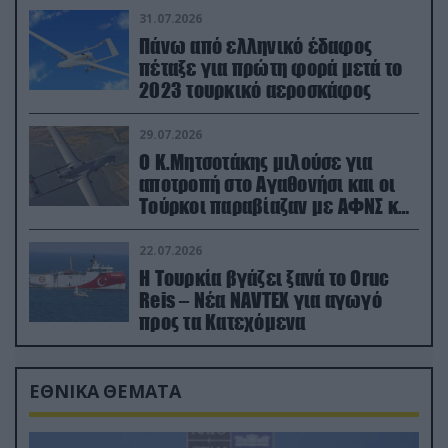
31.07.2026
Πάνω από ελληνικό έδαφος
πέταξε για πρώτη φορά μετά το
2023 τουρκικό αεροσκάφος
29.07.2026
Ο Κ.Μητσοτάκης μιλούσε για
αποτροπή στο Αγαθονήσι και οι
Τούρκοι παραβίαζαν με ΑΦΝΣ και
drone
22.07.2026
Η Τουρκία βγάζει ξανά το Oruc
Reis – Νέα NAVTEX για αγωγό
προς τα Κατεχόμενα
ΕΘΝΙΚΑ ΘΕΜΑΤΑ