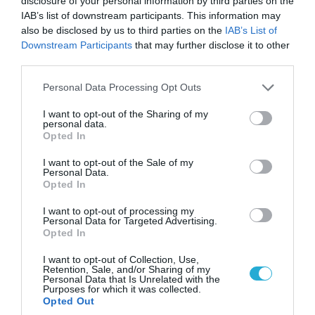
disclosure of your personal information by third parties on the
IAB’s list of downstream participants. This information may
also be disclosed by us to third parties on the
IAB’s List of
Downstream Participants
that may further disclose it to other
06.08.2026 | 14:02
third parties.
«Επιχείρηση ελεύθερα πεζοδρόμια» στην
Αθήνα: Απομακρύνθηκαν παράνομα
Please note that this website/app uses one or more Google
Personal Data Processing Opt Outs
αντικείμενα από κοινόχρηστους χώρους
services and may gather and store information including but
not limited to your visit or usage behaviour. You may click to
I want to opt-out of the Sharing of my
personal data.
grant or deny consent to Google and its third-party tags to
Opted In
use your data for below specified purposes in below Google
consent section.
I want to opt-out of the Sale of my
Personal Data.
Opted In
I want to opt-out of processing my
Personal Data for Targeted Advertising.
Opted In
I want to opt-out of Collection, Use,
Retention, Sale, and/or Sharing of my
Personal Data that Is Unrelated with the
Purposes for which it was collected.
06.08.2026 | 09:03
Opted Out