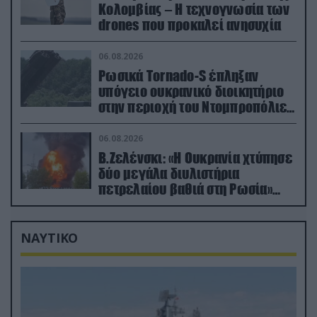
Κολομβίας – Η τεχνογνωσία των
drones που προκαλεί ανησυχία
06.08.2026
Ρωσικά Tornado-S έπληξαν
υπόγειο ουκρανικό διοικητήριο
στην περιοχή του Ντομπροπόλιε
(βίντεο)
06.08.2026
Β.Ζελένσκι: «Η Ουκρανία χτύπησε
δύο μεγάλα διυλιστήρια
πετρελαίου βαθιά στη Ρωσία»
(βίντεο)
ΝΑΥΤΙΚΟ