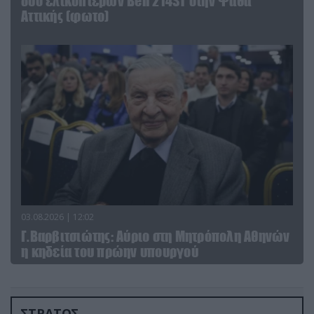
δύο ελικοπτέρων Bell 214ST στην Ψάθα
Αττικής (φωτο)
03.08.2026 | 12:02
Γ.Βαρβιτσιώτης: Aύριο στη Μητρόπολη Αθηνών
η κηδεία του πρώην υπουργού
ΣΤΡΑΤΟΣ