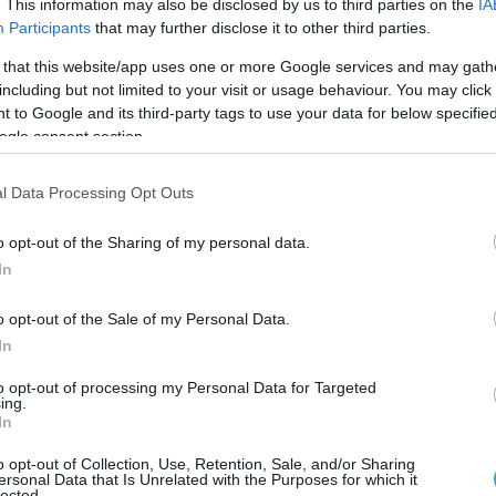
. This information may also be disclosed by us to third parties on the
IA
προέκυψε, ότι η μοτοσυκλέτα ήταν κλεμμένη,
Participants
that may further disclose it to other third parties.
φέρεται να είχε αποδράσει από ίδρυμα στο
 that this website/app uses one or more Google services and may gath
ν για υποθέσεις κλοπών.
including but not limited to your visit or usage behaviour. You may click 
 to Google and its third-party tags to use your data for below specifi
ως οι Aρχές εξετάζουν τις συνθήκες της
ogle consent section.
της νέας του παράνομης δράσης.
l Data Processing Opt Outs
o opt-out of the Sharing of my personal data.
In
o opt-out of the Sale of my Personal Data.
In
to opt-out of processing my Personal Data for Targeted
ing.
In
o opt-out of Collection, Use, Retention, Sale, and/or Sharing
ersonal Data that Is Unrelated with the Purposes for which it
lected.