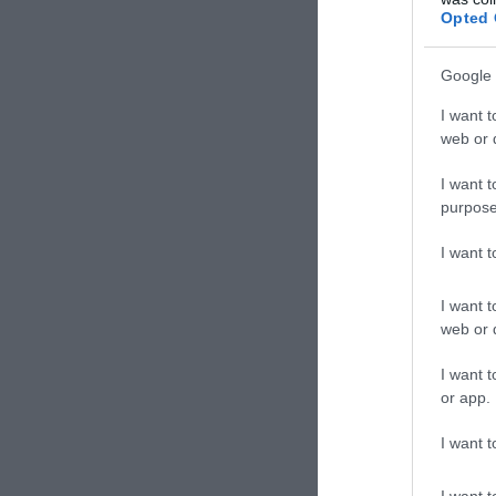
Opted 
Google 
I want t
ΣΧΟΛΙΑΣΤΕ Τ
web or d
I want t
purpose
I want 
I want t
web or d
I want t
or app.
I want t
I want t