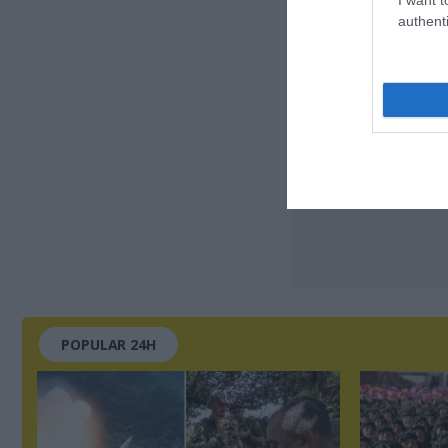
authenti
POPULAR 24H