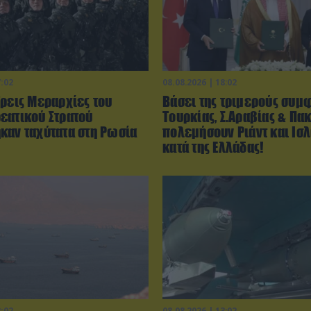
7:02
08.08.2026 | 18:02
Τρεις Μεραρχίες του
Βάσει της τριμερούς συμ
εατικού Στρατού
Τουρκίας, Σ.Αραβίας & Πακ
καν ταχύτατα στη Ρωσία
πολεμήσουν Ριάντ και Ισ
κατά της Ελλάδας!
3:02
08.08.2026 | 13:02