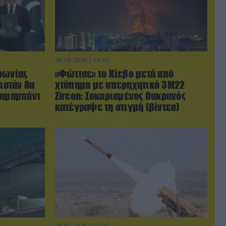
08.08.2026 | 14:02
φωνίας
«Φώτισε» το Κίεβο μετά από
ιστάν θα
χτύπημα με υπερηχητικό 3M22
λαμαμπάντ
Zircon: Σοκαρισμένος Ουκρανός
κατέγραψε τη στιγμή (βίντεο)
09.08.2026 | 12:02