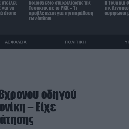
 στείλει
Νομοσχέδιο συμφιλίωσης της
Η Τουρκία σ
 για να
Τουρκίας με το ΡΚΚ – Τι
της Αιγύπτο
κά drone
προβλέπεται για την παράδοση
συμφωνία μ
των όπλων
ΑΣΦΑΛΕΙΑ
ΠΟΛΙΤΙΚΗ
Υ
18χρονου οδηγού
νίκη – Είχε
ράτησης