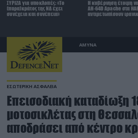
ΣΥΡΙΖΑ για υποκλοπές: «Το
Η κυβέρνηση έτοιμη να
(παρα)κράτος της ΝΔ έχει
AH-64D Apache στα ΗΑΕ
συνέχεια και συνέπεια»
αντιμετωπίσουν ιρανι
ΑΜΥΝΑ
ΕΣΩΤΕΡΙΚΗ ΑΣΦΑΛΕΙΑ
Επεισοδιακή καταδίωξη 
μοτοσικλέτας στη Θεσσαλο
αποδράσει από κέντρο κ