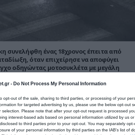
κη συνελήφθη ένας 18χρονος έπειτα από
ταδίωξη, όταν επιχείρησε να αποφύγει
εγχο οδηγώντας μοτοσυκλέτα με μεγάλη
ροβαίνοντας σε επικίνδυνους ελιγμούς.
t.gr -
Do Not Process My Personal Information
α της διαφυγής του συγκρούστηκε με άλλο
τόσο να σταματήσει, εγκαταλείποντας το
to opt-out of the sale, sharing to third parties, or processing of your per
formation for targeted advertising by us, please use the below opt-out s
σπαθώντας να διαφύγει πεζός.
r selection. Please note that after your opt-out request is processed y
eing interest-based ads based on personal information utilized by us or
 δυνάμεις τον ακινητοποίησαν λίγο
disclosed to third parties prior to your opt-out. You may separately opt-
προχώρησαν στη σύλληψή του.
losure of your personal information by third parties on the IAB’s list of