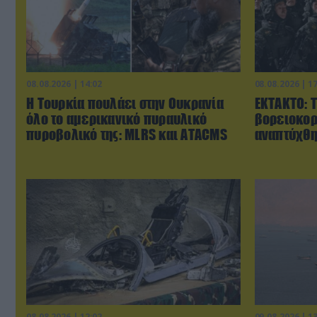
08.08.2026 | 14:02
08.08.2026 | 1
Η Τουρκία πουλάει στην Ουκρανία
ΕΚΤΑΚΤΟ: 
όλο το αμερικανικό πυραυλικό
βορειοκορ
πυροβολικό της: MLRS και ΑΤΑCMS
αναπτύχθη
08.08.2026 | 12:02
09.08.2026 | 1