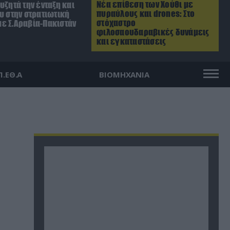
Νέα επίθεση των Χούθι με
υζητά την ένταξη και
πυραύλους και drones: Στο
υ στην στρατιωτική
στόχαστρο
ε Σ.Αραβία-Πακιστάν
φιλοσαουδαραβικές δυνάμεις
και εγκαταστάσεις
Π.ΕΘ.Α
ΒΙΟΜΗΧΑΝΙΑ