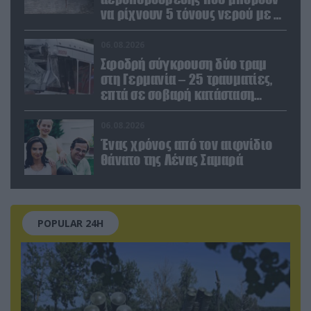
να ρίχνουν 5 τόνους νερού με 8
μποφόρ
06.08.2026
Σφοδρή σύγκρουση δύο τραμ
στη Γερμανία – 25 τραυματίες,
επτά σε σοβαρή κατάσταση
(βίντεο)
06.08.2026
Ένας χρόνος από τον αιφνίδιο
θάνατο της Λένας Σαμαρά
POPULAR 24H