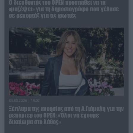
O διευθυντής του OPEN προσπαθεί να τα
«μαζέψει» για τη δημοσιογράφο που γέλασε
σε ρεπορτάζ για τις φωτιές
03.08.2026 | 19:02
Ξέπλυμα της ανοησίας από τη Α.Γιάμαλη για την
ρεπόρτερ του ΟΡΕΝ: «Όλοι να έχουμε
δικαίωμα στο λάθος»