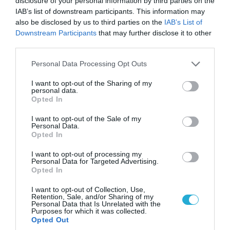
disclosure of your personal information by third parties on the
ξένων εθελοντών που πολεμούν για το Κίεβο
IAB’s list of downstream participants. This information may
also be disclosed by us to third parties on the
IAB’s List of
Downstream Participants
that may further disclose it to other
third parties.
ΠΟΛΙΤΙΚΗ
Please note that this website/app uses one or more Google
Personal Data Processing Opt Outs
services and may gather and store information including but
not limited to your visit or usage behaviour. You may click to
I want to opt-out of the Sharing of my
personal data.
grant or deny consent to Google and its third-party tags to
Opted In
use your data for below specified purposes in below Google
consent section.
I want to opt-out of the Sale of my
Personal Data.
Opted In
I want to opt-out of processing my
Personal Data for Targeted Advertising.
Opted In
06.08.2026 | 14:02
I want to opt-out of Collection, Use,
Retention, Sale, and/or Sharing of my
«Επιχείρηση ελεύθερα πεζοδρόμια» στην
Personal Data that Is Unrelated with the
Αθήνα: Απομακρύνθηκαν παράνομα
Purposes for which it was collected.
Opted Out
αντικείμενα από κοινόχρηστους χώρους