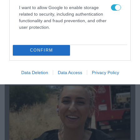
I want to allow Google to enable storage
related to security, including authentication
functionality and fraud prevention, and other
user protection.
CONFIRM
04.08.2026 | 15:02
Αυτή την ώρα το τελευταίο «αντίο» στον πρώην
υπουργό Ι.Βαρβιτσιώτη (φωτο)
Data Deletion
Data Access
Privacy Policy