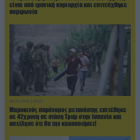
είναι υπό ιρανική κυριαρχία και επιτεύχθηκε
συμφωνία
06.08.2026 | 09:03
Μαροκινός παράνομος μετανάστης επιτέθηκε
σε 42χρονη σε στάση Τραμ στην Ισπανία και
απείλησε ότι θα την κακοποιήσει!