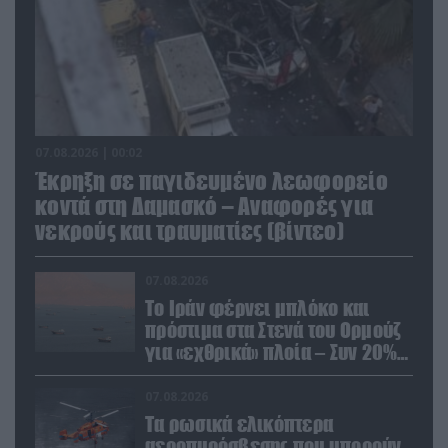
07.08.2026 | 00:02
Έκρηξη σε παγιδευμένο λεωφορείο
κοντά στη Δαμασκό – Αναφορές για
νεκρούς και τραυματίες (βίντεο)
07.08.2026
Το Ιράν φέρνει μπλόκο και
πρόστιμα στα Στενά του Ορμούζ
για «εχθρικά» πλοία – Συν 20%
στα φορτία
07.08.2026
Τα ρωσικά ελικόπτερα
αεροπυρόσβεσης που μπορούν