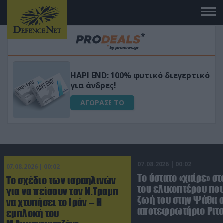
Μεταμόρφωσε τον κήπο σου με το
ικό
Ultra Box Μίνι Αλυσοπρίονο με
μπαταρία λιθίου
ΑΓΟΡΑΣΕ ΤΟ
07.08.2026 | 00:02
07.08.2026 | 00:02
Το ύστατο «χαίρε» στ
Το σχέδιο των ισραηλινών
του ελικοπτέρου που
για να πείσουν τον Ν.Τραμπ
ζωή του στην Ψάθα 
να χτυπήσει το Ιράν – Η
αποτεφρωτήριο Ριτ
εμπλοκή του