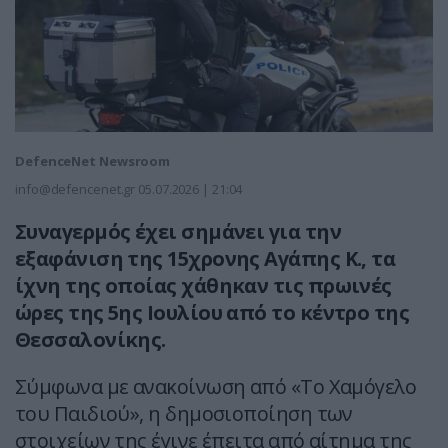
DefenceNet Newsroom
info@defencenet.gr
05.07.2026 | 21:04
Συναγερμός έχει σημάνει για την
εξαφάνιση της 15χρονης Αγάπης Κ., τα
ίχνη της οποίας χάθηκαν τις πρωινές
ώρες της 5ης Ιουλίου από το κέντρο της
Θεσσαλονίκης.
Σύμφωνα με ανακοίνωση από «Το Χαμόγελο
του Παιδιού», η δημοσιοποίηση των
στοιχείων της έγινε έπειτα από αίτημα της