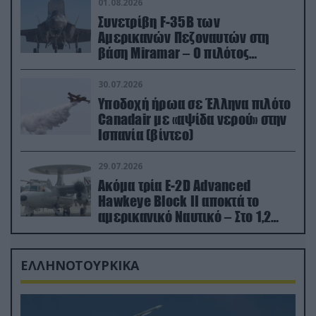
01.08.2026
Συνετρίβη F-35B των
Αμερικανών Πεζοναυτών στη
βάση Miramar – Ο πιλότος
εκτινάχθηκε εγκαίρως
30.07.2026
Υποδοχή ήρωα σε Έλληνα πιλότο
Canadair με «αψίδα νερού» στην
Ισπανία (βίντεο)
29.07.2026
Ακόμα τρία E-2D Advanced
Hawkeye Block II αποκτά το
αμερικανικό Ναυτικό – Στο 1,2
δισ.δολάρια το κόστος
ΕΛΛΗΝΟΤΟΥΡΚΙΚΑ