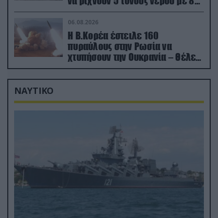
να ρίχνουν 5 τόνους νερού με 8
μποφόρ
06.08.2026
Η Β.Κορέα έστειλε 160
πυραύλους στην Ρωσία να
χτυπήσουν την Ουκρανία – Θέλει
να εκπαιδευτεί σε νέο δόγμα
ΝΑΥΤΙΚΟ