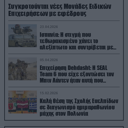
Συγκροτούνται νέες Μονάδες Ειδικών
Επιχειρήσεων με εφέδρους
23.04.2026
Ισπανία: Η στιγμή που
τεθωρακισμένο χάνει το
αλεξίπτωτο και συντρίβεται με
ορμή στο έδαφος (βίντεο)
05.04.2026
Επιχείρηση Dehdasht: Η SEAL
Team 6 που είχε εξοντώσει τον
Μπιν Λάντεν ήταν αυτή που
διέσωσε τον πιλότο του F-15
15.02.2026
Καλή θέση της Σχολής Ευελπίδων
σε διαγωνισμό ημιμαραθωνίου
μάχης στον Πολωνία