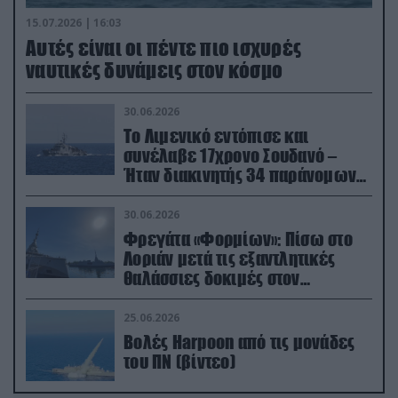
15.07.2026 | 16:03
Aυτές είναι οι πέντε πιο ισχυρές
ναυτικές δυνάμεις στον κόσμο
30.06.2026
Το Λιμενικό εντόπισε και
συνέλαβε 17χρονο Σουδανό –
Ήταν διακινητής 34 παράνομων
μεταναστών
30.06.2026
Φρεγάτα «Φορμίων»: Πίσω στο
Λοριάν μετά τις εξαντλητικές
θαλάσσιες δοκιμές στον
απαιτητικό Βισκαϊκό
25.06.2026
Βολές Harpoon από τις μονάδες
του ΠΝ (βίντεο)