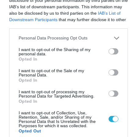
disclosure of your personal information by third parties on the
ΗΠΑ: Nέα στοιχεία για το περιστατικό με το
IAB’s list of downstream participants. This information may
προεδρικό ελικόπτερο Marine One – Βρέθηκε
also be disclosed by us to third parties on the
IAB’s List of
Downstream Participants
that may further disclose it to other
δίπλα σε επιβατικό αεροσκάφος
third parties.
Please note that this website/app uses one or more Google
Personal Data Processing Opt Outs
services and may gather and store information including but
not limited to your visit or usage behaviour. You may click to
I want to opt-out of the Sharing of my
personal data.
grant or deny consent to Google and its third-party tags to
Opted In
use your data for below specified purposes in below Google
consent section.
I want to opt-out of the Sale of my
Personal Data.
Opted In
I want to opt-out of processing my
Personal Data for Targeted Advertising.
Opted In
06.08.2026 | 14:02
I want to opt-out of Collection, Use,
«Επιχείρηση ελεύθερα πεζοδρόμια» στην
Retention, Sale, and/or Sharing of my
Personal Data that Is Unrelated with the
Αθήνα: Απομακρύνθηκαν παράνομα
Purposes for which it was collected.
αντικείμενα από κοινόχρηστους χώρους
Opted Out