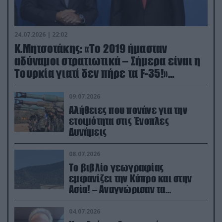
24.07.2026 | 22:02
Κ.Μητσοτάκης: «Το 2019 ήμασταν
αδύναμοι στρατιωτικά – Σήμερα είναι η
Τουρκία γιατί δεν πήρε τα F-35!»
(βίντεο)
09.07.2026
Αλήθειες που πονάνε για την
ετοιμότητα στις Ένοπλες
Δυνάμεις
08.07.2026
Το βιβλίο γεωγραφίας
εμφανίζει την Κύπρο και στην
Ασία! – Αναγνώρισαν τα
κατεχόμενα; (φωτο)
04.07.2026