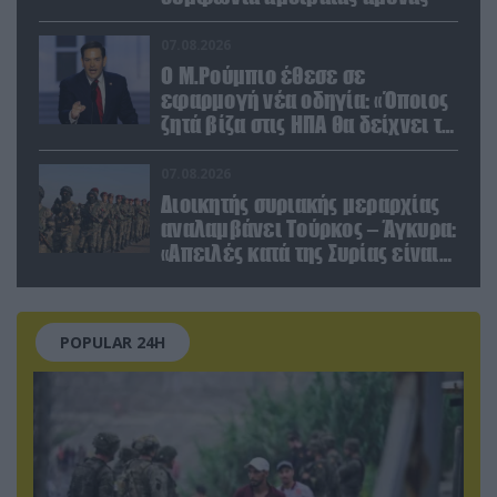
07.08.2026
Ο Μ.Ρούμπιο έθεσε σε
εφαρμογή νέα οδηγία: «Όποιος
ζητά βίζα στις ΗΠΑ θα δείχνει τα
social media – Τίποτα κρυφό»
07.08.2026
Διοικητής συριακής μεραρχίας
αναλαμβάνει Τούρκος – Άγκυρα:
«Απειλές κατά της Συρίας είναι
σαν να απειλούν εμάς»
POPULAR 24H