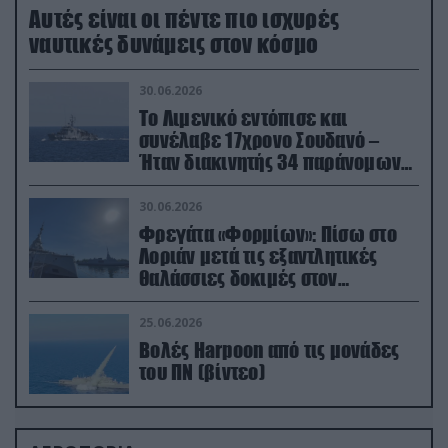
Aυτές είναι οι πέντε πιο ισχυρές
ναυτικές δυνάμεις στον κόσμο
30.06.2026
Το Λιμενικό εντόπισε και
συνέλαβε 17χρονο Σουδανό –
Ήταν διακινητής 34 παράνομων
μεταναστών
30.06.2026
Φρεγάτα «Φορμίων»: Πίσω στο
Λοριάν μετά τις εξαντλητικές
θαλάσσιες δοκιμές στον
απαιτητικό Βισκαϊκό
25.06.2026
Βολές Harpoon από τις μονάδες
του ΠΝ (βίντεο)