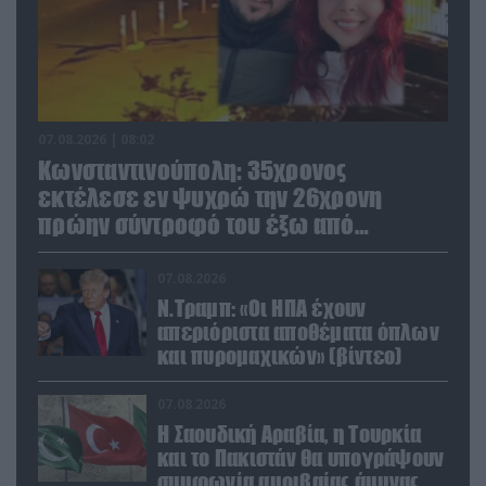
07.08.2026 | 08:02
Κωνσταντινούπολη: 35χρονος
εκτέλεσε εν ψυχρώ την 26χρονη
πρώην σύντροφό του έξω από
φαρμακείο (βίντεο)
07.08.2026
Ν.Τραμπ: «Οι ΗΠΑ έχουν
απεριόριστα αποθέματα όπλων
και πυρομαχικών» (βίντεο)
07.08.2026
Η Σαουδική Αραβία, η Τουρκία
και το Πακιστάν θα υπογράψουν
συμφωνία αμοιβαίας άμυνας