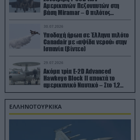
Αμερικανών Πεζοναυτών στη
βάση Miramar – Ο πιλότος
εκτινάχθηκε εγκαίρως
30.07.2026
Υποδοχή ήρωα σε Έλληνα πιλότο
Canadair με «αψίδα νερού» στην
Ισπανία (βίντεο)
29.07.2026
Ακόμα τρία E-2D Advanced
Hawkeye Block II αποκτά το
αμερικανικό Ναυτικό – Στο 1,2
δισ.δολάρια το κόστος
ΕΛΛΗΝΟΤΟΥΡΚΙΚΑ