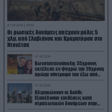
07.08.2026 | 08:02
Οι ρωσικές δυνάμεις απέχουν μόλις 5
χλμ. από Σλαβιάνσκ και Κραματόρσκ στο
Ντονέτσκ
07.08.2026
Κωνσταντινούπολη: 35χρονος
εκτέλεσε εν ψυχρώ την 26χρονη
πρώην σύντροφό του έξω από
φαρμακείο (βίντεο)
07.08.2026
Κλιμακώνουν οι Χούθι:
Eξαπέλυσαν επιθέσεις κατά
στρατιωτικών δυνάμεων στην
Υεμένη – Πλήγματα & στη