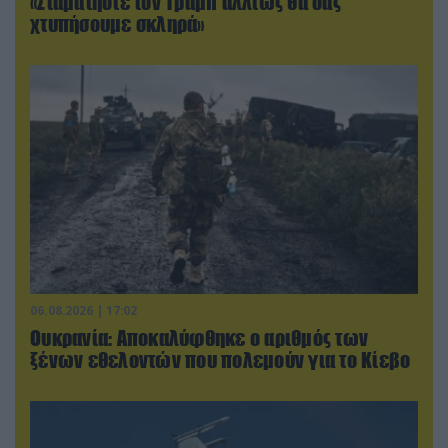
«Σταματήστε τον Τραμπ αλλιώς θα σας
χτυπήσουμε σκληρά»
06.08.2026 | 17:02
Ουκρανία: Αποκαλύφθηκε ο αριθμός των
ξένων εθελοντών που πολεμούν για το Κίεβο