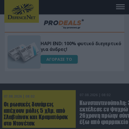
Μεταμόρφωσε τον κήπο σου με το
ικό
Ultra Box Μίνι Αλυσοπρίονο με
μπαταρία λιθίου
ΑΓΟΡΑΣΕ ΤΟ
07.08.2026 | 08:02
07.08.2026 | 08:02
Κωνσταντινούπολη:
Οι ρωσικές δυνάμεις
εκτέλεσε εν ψυχρώ 
απέχουν μόλις 5 χλμ. από
26χρονη πρώην σύν
Σλαβιάνσκ και Κραματόρσκ
έξω από φαρμακείο 
στο Ντονέτσκ