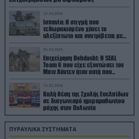
23.04.2026
Ισπανία: Η στιγμή που
τεθωρακισμένο χάνει το
αλεξίπτωτο και συντρίβεται με
ορμή στο έδαφος (βίντεο)
05.04.2026
Επιχείρηση Dehdasht: Η SEAL
Team 6 που είχε εξοντώσει τον
Μπιν Λάντεν ήταν αυτή που
διέσωσε τον πιλότο του F-15
15.02.2026
Καλή θέση της Σχολής Ευελπίδων
σε διαγωνισμό ημιμαραθωνίου
μάχης στον Πολωνία
ΠΥΡΑΥΛΙΚΑ ΣΥΣΤΗΜΑΤΑ