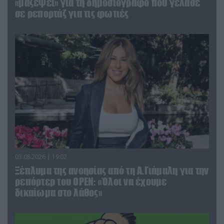
«μαζέψει» για τη δημοσιογράφο που γέλασε
σε ρεπορτάζ για τις φωτιές
03.08.2026 | 19:02
Ξέπλυμα της ανοησίας από τη Α.Γιάμαλη για την
ρεπόρτερ του ΟΡΕΝ: «Όλοι να έχουμε
δικαίωμα στο λάθος»