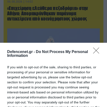
06.08.2026 | 14:02
«Επιχείρηση ελεύθερα πεζοδρόμια» στην
Αθήνα: Απομακρύνθηκαν παράνομα
αντικείμενα από κοινόχρηστους χώρους
Defencenet.gr -
Do Not Process My Personal
Information
If you wish to opt-out of the sale, sharing to third parties, or
processing of your personal or sensitive information for
targeted advertising by us, please use the below opt-out
section to confirm your selection. Please note that after your
06.08.2026 | 10:02
opt-out request is processed you may continue seeing
interest-based ads based on personal information utilized by
Ανησυχία στην Δύση: H Ρωσία εξοπλίζει τα Su-
us or personal information disclosed to third parties prior to
57 με νέους πυραύλους που «κυνηγούν» τον
your opt-out. You may separately opt-out of the further
στόχο μέσα από παρεμβολές!