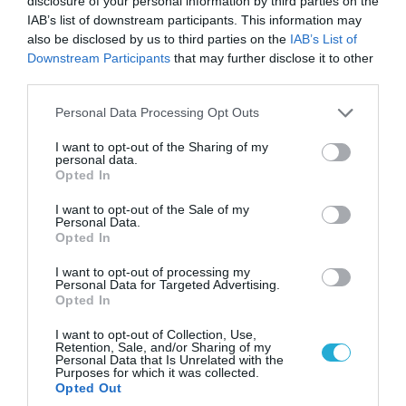
disclosure of your personal information by third parties on the
IAB’s list of downstream participants. This information may
also be disclosed by us to third parties on the
IAB’s List of
Downstream Participants
that may further disclose it to other
ΠΟΛΙΤΙΚΗ
third parties.
Please note that this website/app uses one or more Google
Personal Data Processing Opt Outs
services and may gather and store information including but
not limited to your visit or usage behaviour. You may click to
I want to opt-out of the Sharing of my
personal data.
grant or deny consent to Google and its third-party tags to
Opted In
use your data for below specified purposes in below Google
consent section.
I want to opt-out of the Sale of my
Personal Data.
Opted In
I want to opt-out of processing my
Personal Data for Targeted Advertising.
Opted In
06.08.2026 | 14:02
«Επιχείρηση ελεύθερα πεζοδρόμια» στην
I want to opt-out of Collection, Use,
Retention, Sale, and/or Sharing of my
Αθήνα: Απομακρύνθηκαν παράνομα
Personal Data that Is Unrelated with the
αντικείμενα από κοινόχρηστους χώρους
Purposes for which it was collected.
Opted Out