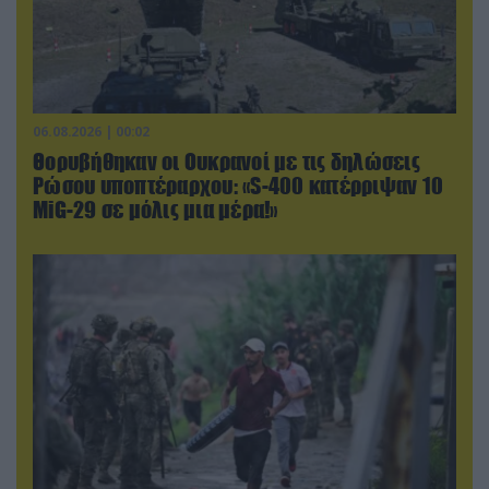
06.08.2026 | 00:02
Θορυβήθηκαν οι Ουκρανοί με τις δηλώσεις
Ρώσου υποπτέραρχου: «S-400 κατέρριψαν 10
MiG-29 σε μόλις μια μέρα!»