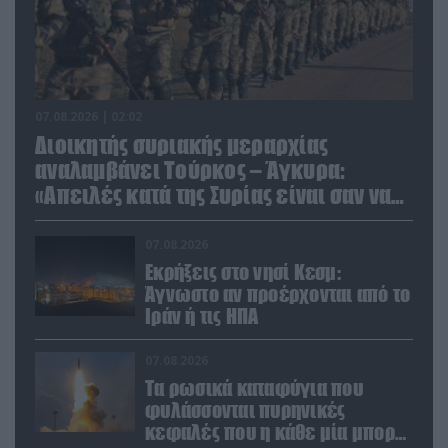
07.08.2026 | 02:02
Διοικητής συριακής μεραρχίας
αναλαμβάνει Τούρκος – Άγκυρα:
«Απειλές κατά της Συρίας είναι σαν να
απειλούν εμάς»
07.08.2026
Εκρήξεις στο νησί Κεσμ:
Άγνωστο αν προέρχονται από το
Ιράν ή τις ΗΠΑ
07.08.2026
Τα ρωσικά καταφύγια που
φυλάσσονται πυρηνικές
κεφαλές που η κάθε μία μπορεί