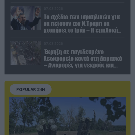
να καταστρέψει «μία
Θεσσαλονίκη»
07.08.2026
Το σχέδιο των ισραηλινών για
να πείσουν τον Ν.Τραμπ να
χτυπήσει το Ιράν – Η εμπλοκή
του Μ.Αχμαντινετζάντ
07.08.2026
Έκρηξη σε παγιδευμένο
λεωφορείο κοντά στη Δαμασκό
– Αναφορές για νεκρούς και
τραυματίες (βίντεο)
POPULAR 24H