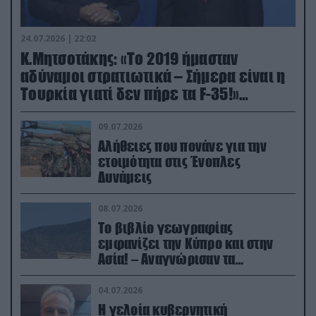
24.07.2026 | 22:02
Κ.Μητσοτάκης: «Το 2019 ήμασταν
αδύναμοι στρατιωτικά – Σήμερα είναι η
Τουρκία γιατί δεν πήρε τα F-35!»
(βίντεο)
09.07.2026
Αλήθειες που πονάνε για την
ετοιμότητα στις Ένοπλες
Δυνάμεις
08.07.2026
Το βιβλίο γεωγραφίας
εμφανίζει την Κύπρο και στην
Ασία! – Αναγνώρισαν τα
κατεχόμενα; (φωτο)
04.07.2026
Η γελοία κυβερνητική