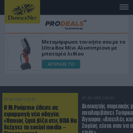
 το
«Μαγική» φόρμουλα τριβόλι + VIP
για αύξηση της λίμπιντο
ΑΓΟΡΑΣΕ ΤΟ
07.08.2026 | 02:02
07.08.2026 | 02:02
Διοικητής συριακής 
Ο Μ.Ρούμπιο έθεσε σε
αναλαμβάνει Τούρκο
εφαρμογή νέα οδηγία:
Άγκυρα: «Απειλές κα
«Όποιος ζητά βίζα στις ΗΠΑ θα
Συρίας είναι σαν να 
δείχνει τα social media –
εμάς»