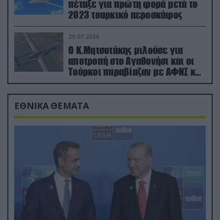
πέταξε για πρώτη φορά μετά το
2023 τουρκικό αεροσκάφος
29.07.2026
Ο Κ.Μητσοτάκης μιλούσε για
αποτροπή στο Αγαθονήσι και οι
Τούρκοι παραβίαζαν με ΑΦΝΣ και
drone
ΕΘΝΙΚΑ ΘΕΜΑΤΑ