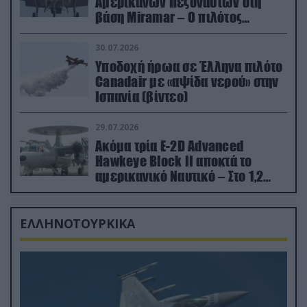
Αμερικανών Πεζοναυτών στη
βάση Miramar – Ο πιλότος
εκτινάχθηκε εγκαίρως
30.07.2026
Υποδοχή ήρωα σε Έλληνα πιλότο
Canadair με «αψίδα νερού» στην
Ισπανία (βίντεο)
29.07.2026
Ακόμα τρία E-2D Advanced
Hawkeye Block II αποκτά το
αμερικανικό Ναυτικό – Στο 1,2
δισ.δολάρια το κόστος
ΕΛΛΗΝΟΤΟΥΡΚΙΚΑ