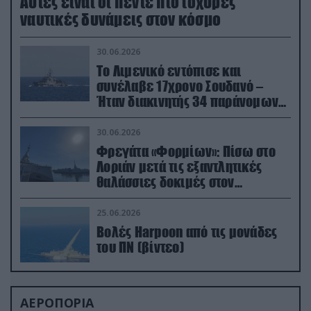
Aυτές είναι οι πέντε πιο ισχυρές
ναυτικές δυνάμεις στον κόσμο
30.06.2026
Το Λιμενικό εντόπισε και
συνέλαβε 17χρονο Σουδανό –
Ήταν διακινητής 34 παράνομων
μεταναστών
30.06.2026
Φρεγάτα «Φορμίων»: Πίσω στο
Λοριάν μετά τις εξαντλητικές
θαλάσσιες δοκιμές στον
απαιτητικό Βισκαϊκό
25.06.2026
Βολές Harpoon από τις μονάδες
του ΠΝ (βίντεο)
ΑΕΡΟΠΟΡΙΑ