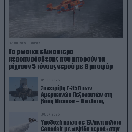
07.08.2026 | 00:02
Τα ρωσικά ελικόπτερα
αεροπυρόσβεσης που μπορούν να
ρίχνουν 5 τόνους νερού με 8 μποφόρ
01.08.2026
Συνετρίβη F-35B των
Αμερικανών Πεζοναυτών στη
βάση Miramar – Ο πιλότος
εκτινάχθηκε εγκαίρως
30.07.2026
Υποδοχή ήρωα σε Έλληνα πιλότο
Canadair με «αψίδα νερού» στην