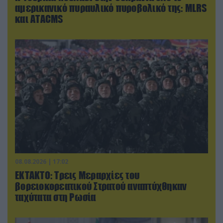
αμερικανικό πυραυλικό πυροβολικό της: MLRS
και ΑΤΑCMS
08.08.2026 | 17:02
ΕΚΤΑΚΤΟ: Τρεις Μεραρχίες του
βορειοκορεατικού Στρατού αναπτύχθηκαν
ταχύτατα στη Ρωσία