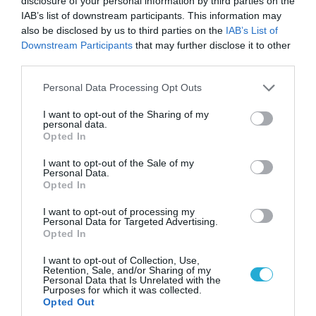
disclosure of your personal information by third parties on the
IAB’s list of downstream participants. This information may
also be disclosed by us to third parties on the
IAB’s List of
Downstream Participants
that may further disclose it to other
07.08.2026 | 20:02
third parties.
Ο Γιάννης Αλαφούζος «τέλειωσε» τον
Κωνσταντίνο Ζούλα από τον ΣΚΑΪ – Ο λόγος της
Please note that this website/app uses one or more Google
Personal Data Processing Opt Outs
απομάκρυνσής του
services and may gather and store information including but
not limited to your visit or usage behaviour. You may click to
I want to opt-out of the Sharing of my
personal data.
grant or deny consent to Google and its third-party tags to
Opted In
use your data for below specified purposes in below Google
consent section.
I want to opt-out of the Sale of my
Personal Data.
Opted In
I want to opt-out of processing my
Personal Data for Targeted Advertising.
Opted In
I want to opt-out of Collection, Use,
Retention, Sale, and/or Sharing of my
Personal Data that Is Unrelated with the
Purposes for which it was collected.
Opted Out
06.08.2026 | 14:02