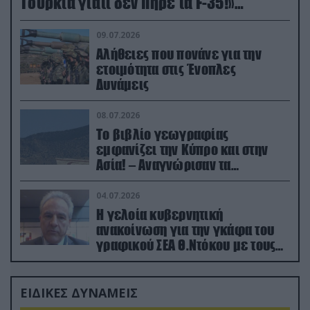
Τουρκία γιατί δεν πήρε τα F-35!»
(βίντεο)
09.07.2026
Αλήθειες που πονάνε για την
ετοιμότητα στις Ένοπλες
Δυνάμεις
08.07.2026
Το βιβλίο γεωγραφίας
εμφανίζει την Κύπρο και στην
Ασία! – Αναγνώρισαν τα
κατεχόμενα; (φωτο)
04.07.2026
Η γελοία κυβερνητική
ανακοίνωση για την γκάφα του
γραφικού ΣΕΑ Θ.Ντόκου με τους
Ρώσους φαρσέρ
ΕΙΔΙΚΕΣ ΔΥΝΑΜΕΙΣ