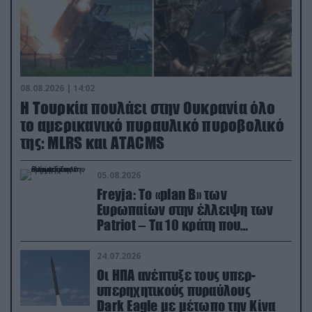
08.08.2026 | 14:02
Η Τουρκία πουλάει στην Ουκρανία όλο
το αμερικανικό πυραυλικό πυροβολικό
της: MLRS και ΑΤΑCMS
05.08.2026
Freyja: Το «plan Β» των
Ευρωπαίων στην έλλειψη των
Patriot – Τα 10 κράτη που
συμμετέχουν στο δίκτυο
συνεργασίας
24.07.2026
Οι ΗΠΑ ανέπτυξε τους υπερ-
υπερηχητικούς πυραύλους
Dark Eagle με μέτωπο την Κίνα