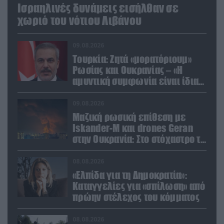
Ισραηλινές δυνάμεις εισήλθαν σε
χωριό του νότιου Λιβάνου
09.08.2026
Τουρκία: Ζητά «μορατόριουμ»
Ρωσίας και Ουκρανίας – «Η
αμυντική συμφωνία είναι ίδια
με το άρθρο 5 του ΝΑΤΟ» (upd)
09.08.2026
Μαζική ρωσική επίθεση με
Iskander-M και drones Geran
στην Ουκρανία: Στο στόχαστρο το
εργοστάσιο των Flamingo
08.08.2026
«Ελπίδα για τη Δημοκρατία»:
Καταγγελίες για «σπίλωση» από
πρώην στέλεχος του κόμματος
08.08.2026