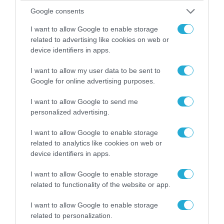
«Επιχείρηση ελεύθερα πεζοδρόμια» στην
Google consents
Αθήνα: Απομακρύνθηκαν παράνομα
αντικείμενα από κοινόχρηστους χώρους
I want to allow Google to enable storage
related to advertising like cookies on web or
device identifiers in apps.
I want to allow my user data to be sent to
Google for online advertising purposes.
I want to allow Google to send me
personalized advertising.
I want to allow Google to enable storage
related to analytics like cookies on web or
device identifiers in apps.
06.08.2026 | 09:03
I want to allow Google to enable storage
«Οι εντελώς αθώοι»: Η ανάρτηση του Αρκά για
related to functionality of the website or app.
τα ζώα που χάθηκαν στις πυρκαγιές της
Αττικής (φωτο)
I want to allow Google to enable storage
related to personalization.