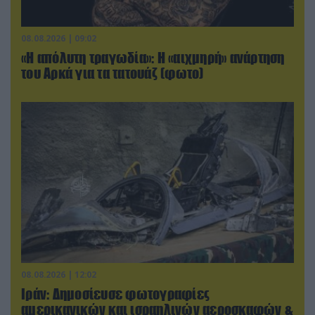
08.08.2026 | 09:02
«Η απόλυτη τραγωδία»: Η «αιχμηρή» ανάρτηση
του Αρκά για τα τατουάζ (φωτο)
08.08.2026 | 12:02
Ιράν: Δημοσίευσε φωτογραφίες
αμερικανικών και ισραηλινών αεροσκαφών &