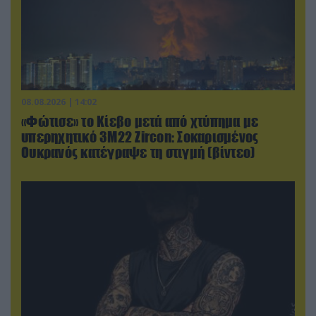
08.08.2026 | 14:02
«Φώτισε» το Κίεβο μετά από χτύπημα με
υπερηχητικό 3M22 Zircon: Σοκαρισμένος
Ουκρανός κατέγραψε τη στιγμή (βίντεο)