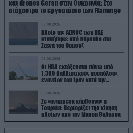
και drones Geran στην Ουκρανία: Στο
στόχαστρο το εργοστάσιο των Flamingo
08.08.2026
Πλοίο της ADNOC των ΗΑΕ
κτυπήθηκε από πύραυλο στα
Στενά του Ορμούζ
08.08.2026
Οι ΗΠΑ εκτόξευσαν πάνω από
1.300 βαλλιστικούς πυραύλους
εναντίον του Ιράν κατά την
διάρκεια του πολέμου
08.08.2026
Σε «αναμμένα κάρβουνα» η
Τουρκία: Περιορίζει την κίνηση
πλοίων από την Μαύρη Θάλασσα