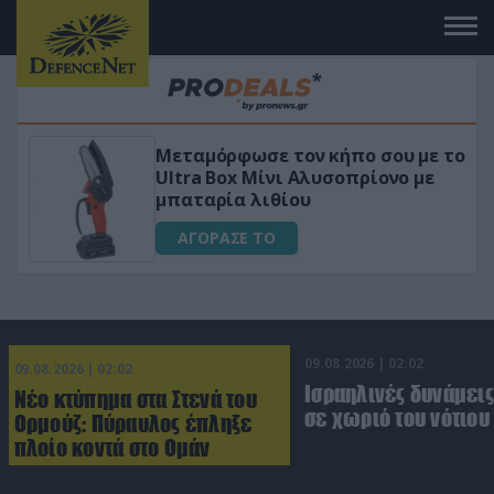
ν κήπο σου με το
«Μαγική» φόρμουλα τρι
Αλυσοπρίονο με
για αύξηση της λίμπιν
υ
ΑΓΟΡΑΣΕ ΤΟ
09.08.2026 | 02:02
09.08.2026 | 02:02
Ισραηλινές δυνάμεις
Νέο κτύπημα στα Στενά του
σε χωριό του νότιου
Ορμούζ: Πύραυλος έπληξε
πλοίο κοντά στο Ομάν