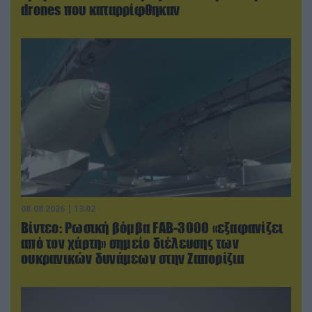
drones που καταρρίφθηκαν
08.08.2026 | 13:02
Βίντεο: Ρωσική βόμβα FAB-3000 «εξαφανίζει
από τον χάρτη» σημείο διέλευσης των
ουκρανικών δυνάμεων στην Ζαπορίζια