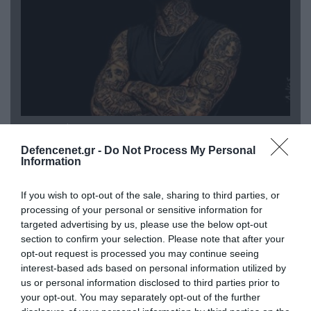
08.08.2026 | 09:02
«Η απόλυτη τραγωδία»: Η «αιχμηρή» ανάρτηση
Defencenet.gr -
Do Not Process My Personal
του Αρκά για τα τατουάζ (φωτο)
Information
If you wish to opt-out of the sale, sharing to third parties, or
processing of your personal or sensitive information for
targeted advertising by us, please use the below opt-out
section to confirm your selection. Please note that after your
opt-out request is processed you may continue seeing
interest-based ads based on personal information utilized by
us or personal information disclosed to third parties prior to
your opt-out. You may separately opt-out of the further