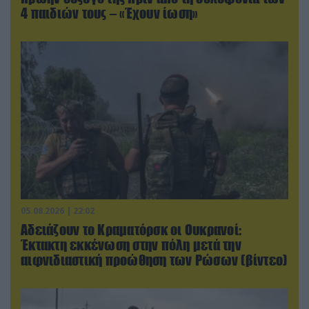
4 παιδιών τους – «Έχουν ίωση»
05.08.2026 | 22:02
Αδειάζουν το Κραματόρσκ οι Ουκρανοί:
Έκτακτη εκκένωση στην πόλη μετά την
αιφνιδιαστική προώθηση των Ρώσων (βίντεο)