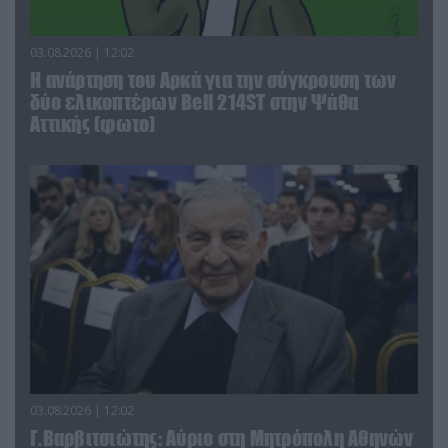
03.08.2026 | 12:02
Η ανάρτηση του Αρκά για την σύγκρουση των
δύο ελικοπτέρων Bell 214ST στην Ψάθα
Αττικής (φωτο)
03.08.2026 | 12:02
Γ.Βαρβιτσιώτης: Aύριο στη Μητρόπολη Αθηνών