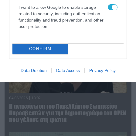
Αυτή την ώρα το τελευταίο «αντίο» στον πρώην
I want to allow Google to enable storage
υπουργό Ι.Βαρβιτσιώτη (φωτο)
related to security, including authentication
functionality and fraud prevention, and other
user protection.
CONFIRM
Data Deletion
Data Access
Privacy Policy
04.08.2026 | 13:02
Η ανακοίνωση του Πανελλήνιου Σωματείου
Πυροσβεστών για την δημοσιογράφο του OPEN
που γέλασε στη φωτιά