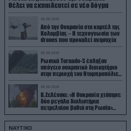
Θέλει να εκπαιδευτεί σε νέο δόγμα
06.08.2026
Από την Ουκρανία στα καρτέλ της
Κολομβίας – Η τεχνογνωσία των
drones που προκαλεί ανησυχία
06.08.2026
Ρωσικά Tornado-S έπληξαν
υπόγειο ουκρανικό διοικητήριο
στην περιοχή του Ντομπροπόλιε
(βίντεο)
06.08.2026
Β.Ζελένσκι: «Η Ουκρανία χτύπησε
δύο μεγάλα διυλιστήρια
πετρελαίου βαθιά στη Ρωσία»
(βίντεο)
ΝΑΥΤΙΚΟ