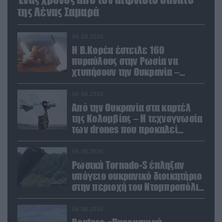
της Λένας Σαμαρά
06.08.2026
Η Β.Κορέα έστειλε 160
πυραύλους στην Ρωσία να
χτυπήσουν την Ουκρανία –
Θέλει να εκπαιδευτεί σε νέο
δόγμα
06.08.2026
Από την Ουκρανία στα καρτέλ
της Κολομβίας – Η τεχνογνωσία
των drones που προκαλεί
ανησυχία
06.08.2026
Ρωσικά Tornado-S έπληξαν
υπόγειο ουκρανικό διοικητήριο
στην περιοχή του Ντομπροπόλιε
(βίντεο)
06.08.2026