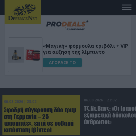
Φριτέζα Αέρος 8Lt με 
λα τριβόλι + VIP
έλεγχο για Υγιεινό Μα
λίμπιντο
Χωρίς Λάδι 1650W
ΑΓΟΡΑΣΕ ΤΟ
06.08.2026 | 23:02
06.08.2026 | 23:02
Τζ.Ντ.Βανς: «Οι Ιρανο
Σφοδρή σύγκρουση δύο τραμ
εξαιρετικά δύσκολοι
στη Γερμανία – 25
άνθρωποι»
τραυματίες, επτά σε σοβαρή
κατάσταση (βίντεο)