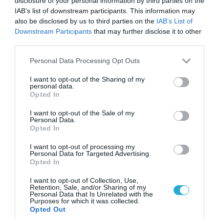
disclosure of your personal information by third parties on the
IAB’s list of downstream participants. This information may
also be disclosed by us to third parties on the
IAB’s List of
Downstream Participants
that may further disclose it to other
third parties.
Please note that this website/app uses one or more Google
Personal Data Processing Opt Outs
services and may gather and store information including but
not limited to your visit or usage behaviour. You may click to
I want to opt-out of the Sharing of my
06.08.2026 | 14:02
personal data.
grant or deny consent to Google and its third-party tags to
«Επιχείρηση ελεύθερα πεζοδρόμια» στην
Opted In
use your data for below specified purposes in below Google
Αθήνα: Απομακρύνθηκαν παράνομα
consent section.
I want to opt-out of the Sale of my
αντικείμενα από κοινόχρηστους χώρους
Personal Data.
Opted In
I want to opt-out of processing my
Personal Data for Targeted Advertising.
Opted In
I want to opt-out of Collection, Use,
Retention, Sale, and/or Sharing of my
Personal Data that Is Unrelated with the
Purposes for which it was collected.
Opted Out