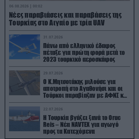
06.08.2026 | 00:02
Νέες παραβιάσεις και παραβάσεις της
Τουρκίας στο Αιγαίο με τρία UAV
31.07.2026
Πάνω από ελληνικό έδαφος
πέταξε για πρώτη φορά μετά το
2023 τουρκικό αεροσκάφος
29.07.2026
Ο Κ.Μητσοτάκης μιλούσε για
αποτροπή στο Αγαθονήσι και οι
Τούρκοι παραβίαζαν με ΑΦΝΣ και
drone
22.07.2026
Η Τουρκία βγάζει ξανά το Oruc
Reis – Νέα NAVTEX για αγωγό
προς τα Κατεχόμενα