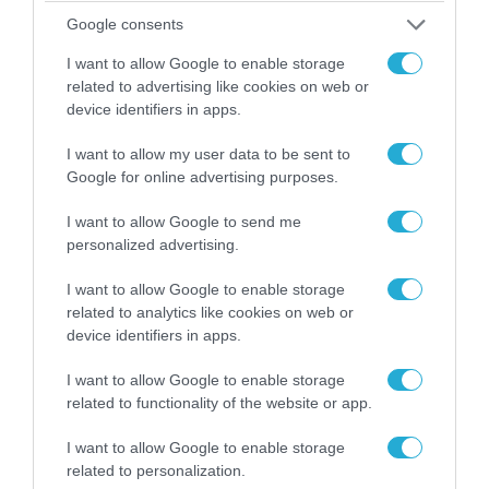
Google consents
I want to allow Google to enable storage
06.08.2026 | 09:03
related to advertising like cookies on web or
device identifiers in apps.
«Οι εντελώς αθώοι»: Η ανάρτηση του Αρκά για
τα ζώα που χάθηκαν στις πυρκαγιές της
I want to allow my user data to be sent to
Αττικής (φωτο)
Google for online advertising purposes.
I want to allow Google to send me
personalized advertising.
I want to allow Google to enable storage
related to analytics like cookies on web or
device identifiers in apps.
I want to allow Google to enable storage
related to functionality of the website or app.
I want to allow Google to enable storage
related to personalization.
04.08.2026 | 15:02