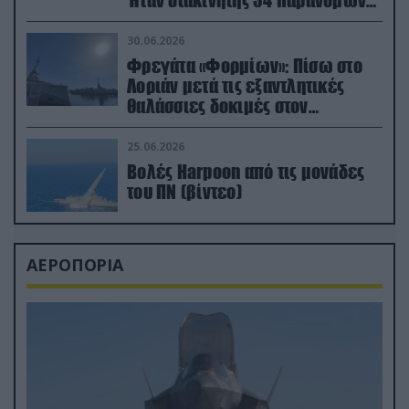
Ήταν διακινητής 34 παράνομων
μεταναστών
30.06.2026
Φρεγάτα «Φορμίων»: Πίσω στο
Λοριάν μετά τις εξαντλητικές
θαλάσσιες δοκιμές στον
απαιτητικό Βισκαϊκό
25.06.2026
Βολές Harpoon από τις μονάδες
του ΠΝ (βίντεο)
ΑΕΡΟΠΟΡΙΑ