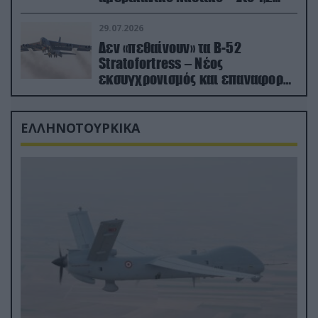
δισ.δολάρια το κόστος
29.07.2026
Δεν «πεθαίνουν» τα Β-52
Stratofortress – Νέος
εκσυγχρονισμός και επαναφορά
από τα «νεκροταφεία»
ΕΛΛΗΝΟΤΟΥΡΚΙΚΑ