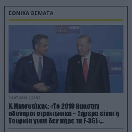
ΕΘΝΙΚΑ ΘΕΜΑΤΑ
24.07.2026 | 22:02
Κ.Μητσοτάκης: «Το 2019 ήμασταν
αδύναμοι στρατιωτικά – Σήμερα είναι η
Τουρκία γιατί δεν πήρε τα F-35!»
(βίντεο)