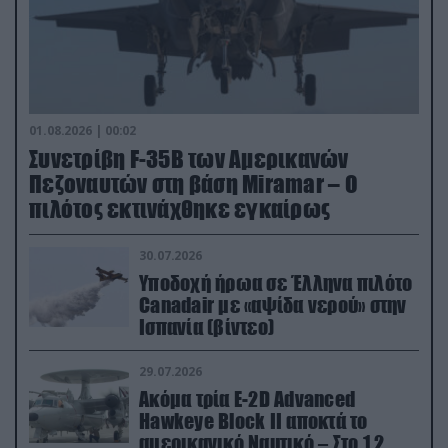
01.08.2026 | 00:02
Συνετρίβη F-35B των Αμερικανών
Πεζοναυτών στη βάση Miramar – Ο
πιλότος εκτινάχθηκε εγκαίρως
30.07.2026
Υποδοχή ήρωα σε Έλληνα πιλότο
Canadair με «αψίδα νερού» στην
Ισπανία (βίντεο)
29.07.2026
Ακόμα τρία E-2D Advanced
Hawkeye Block II αποκτά το
αμερικανικό Ναυτικό – Στο 1,2