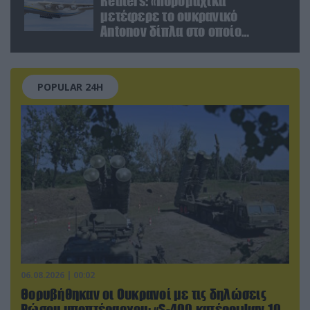
Reuters: «Πυρομαχικά
μετέφερε το ουκρανικό
Antonov δίπλα στο οποίο
βρέθηκε το drone στη Λειψία»
POPULAR 24H
06.08.2026 | 00:02
Θορυβήθηκαν οι Ουκρανοί με τις δηλώσεις
Ρώσου υποπτέραρχου: «S-400 κατέρριψαν 10