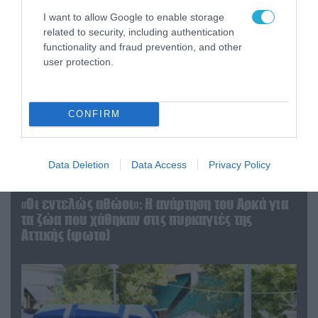
I want to allow Google to enable storage
related to security, including authentication
functionality and fraud prevention, and other
user protection.
CONFIRM
Data Deletion
Data Access
Privacy Policy
06.08.2026 | 09:03
«Οι εντελώς αθώοι»: Η ανάρτηση του Αρκά για
τα ζώα που χάθηκαν στις πυρκαγιές της
Αττικής (φωτο)