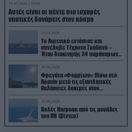
15.07.2026 | 16:03
Aυτές είναι οι πέντε πιο ισχυρές
ναυτικές δυνάμεις στον κόσμο
30.06.2026
Το Λιμενικό εντόπισε και
συνέλαβε 17χρονο Σουδανό –
Ήταν διακινητής 34 παράνομων
μεταναστών
30.06.2026
Φρεγάτα «Φορμίων»: Πίσω στο
Λοριάν μετά τις εξαντλητικές
θαλάσσιες δοκιμές στον
απαιτητικό Βισκαϊκό
25.06.2026
Βολές Harpoon από τις μονάδες
του ΠΝ (βίντεο)