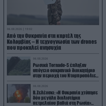
06.08.2026 | 19:02
Από την Ουκρανία στα καρτέλ της
Κολομβίας – Η τεχνογνωσία των drones
που προκαλεί ανησυχία
06.08.2026
Ρωσικά Tornado-S έπληξαν
υπόγειο ουκρανικό διοικητήριο
στην περιοχή του Ντομπροπόλιε
(βίντεο)
06.08.2026
Β.Ζελένσκι: «Η Ουκρανία χτύπησε
δύο μεγάλα διυλιστήρια
πετρελαίου βαθιά στη Ρωσία»