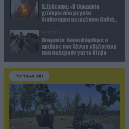
Β.Ζελένσκι: «Η Ουκρανία
χτύπησε δύο μεγάλα
διυλιστήρια πετρελαίου βαθιά
στη Ρωσία» (βίντεο)
06.08.2026
Ουκρανία: Αποκαλύφθηκε ο
αριθμός των ξένων εθελοντών
που πολεμούν για το Κίεβο
POPULAR 24H