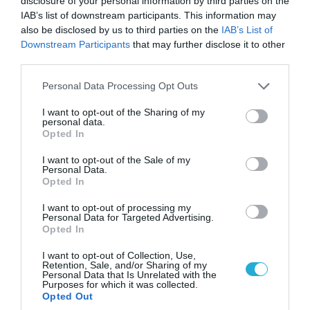
disclosure of your personal information by third parties on the
Ρωσικός πύραυλος με κεφαλή διασποράς
IAB’s list of downstream participants. This information may
κατέστρεψε ολοσχερώς ένα από τα
also be disclosed by us to third parties on the
IAB’s List of
μεγαλύτερα κέντρα διανομής στο Κίεβο
Downstream Participants
that may further disclose it to other
third parties.
(βίντεο)
Please note that this website/app uses one or more Google
Personal Data Processing Opt Outs
services and may gather and store information including but
not limited to your visit or usage behaviour. You may click to
I want to opt-out of the Sharing of my
personal data.
grant or deny consent to Google and its third-party tags to
Opted In
use your data for below specified purposes in below Google
consent section.
I want to opt-out of the Sale of my
Personal Data.
Opted In
I want to opt-out of processing my
Personal Data for Targeted Advertising.
Opted In
I want to opt-out of Collection, Use,
05.08.2026 | 22:02
Retention, Sale, and/or Sharing of my
Personal Data that Is Unrelated with the
Αδειάζουν το Κραματόρσκ οι Ουκρανοί:
Purposes for which it was collected.
Έκτακτη εκκένωση στην πόλη μετά την
Opted Out
αιφνιδιαστική προώθηση των Ρώσων (βίντεο)