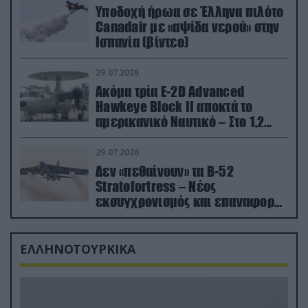
Υποδοχή ήρωα σε Έλληνα πιλότο
Canadair με «αψίδα νερού» στην
Ισπανία (βίντεο)
29.07.2026
Ακόμα τρία E-2D Advanced
Hawkeye Block II αποκτά το
αμερικανικό Ναυτικό – Στο 1,2
δισ.δολάρια το κόστος
29.07.2026
Δεν «πεθαίνουν» τα Β-52
Stratofortress – Νέος
εκσυγχρονισμός και επαναφορά
από τα «νεκροταφεία»
ΕΛΛΗΝΟΤΟΥΡΚΙΚΑ