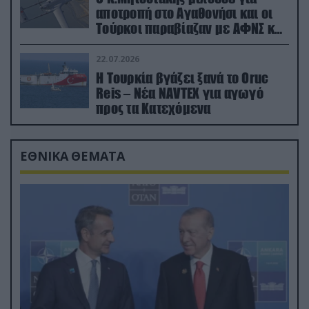
αποτροπή στο Αγαθονήσι και οι
Τούρκοι παραβίαζαν με ΑΦΝΣ και
drone
22.07.2026
Η Τουρκία βγάζει ξανά το Oruc
Reis – Νέα NAVTEX για αγωγό
προς τα Κατεχόμενα
ΕΘΝΙΚΑ ΘΕΜΑΤΑ