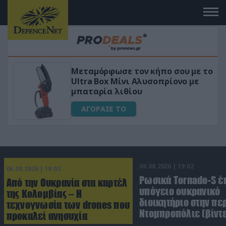
 το
«Μαγική» φόρμουλα τριβόλι + VIP
για αύξηση της λίμπιντο
ΑΓΟΡΑΣΕ ΤΟ
06.08.2026 | 19:02
06.08.2026 | 19:02
Ρωσικά Tornado-S έ
Από την Ουκρανία στα καρτέλ
υπόγειο ουκρανικό
της Κολομβίας – Η
διοικητήριο στην πε
τεχνογνωσία των drones που
Ντομπροπόλιε (βίντ
προκαλεί ανησυχία