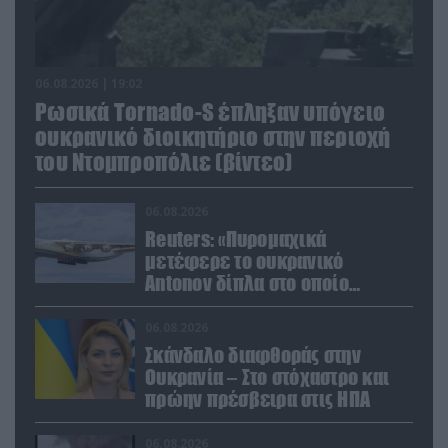
06.08.2026 | 19:02
Ρωσικά Tornado-S έπληξαν υπόγειο
ουκρανικό διοικητήριο στην περιοχή
του Ντομπροπόλιε (βίντεο)
06.08.2026
Reuters: «Πυρομαχικά
μετέφερε το ουκρανικό
Antonov δίπλα στο οποίο
βρέθηκε το drone στη Λειψία»
06.08.2026
Σκάνδαλο διαφθοράς στην
Ουκρανία – Στο στόχαστρο και
πρώην πρέσβειρα στις ΗΠΑ
06.08.2026