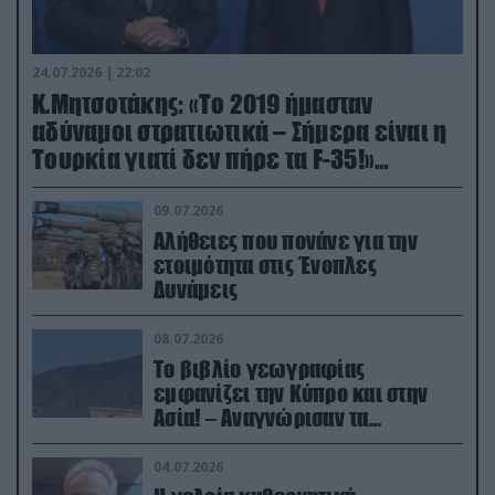
24.07.2026 | 22:02
Κ.Μητσοτάκης: «Το 2019 ήμασταν
αδύναμοι στρατιωτικά – Σήμερα είναι η
Τουρκία γιατί δεν πήρε τα F-35!»
(βίντεο)
09.07.2026
Αλήθειες που πονάνε για την
ετοιμότητα στις Ένοπλες
Δυνάμεις
08.07.2026
Το βιβλίο γεωγραφίας
εμφανίζει την Κύπρο και στην
Ασία! – Αναγνώρισαν τα
κατεχόμενα; (φωτο)
04.07.2026