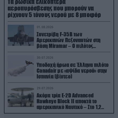
Τα ρωσικά ελικόπτερα
αεροπυρόσβεσης που μπορούν να
ρίχνουν 5 τόνους νερού με 8 μποφόρ
01.08.2026
Συνετρίβη F-35B των
Αμερικανών Πεζοναυτών στη
βάση Miramar – Ο πιλότος
εκτινάχθηκε εγκαίρως
30.07.2026
Υποδοχή ήρωα σε Έλληνα πιλότο
Canadair με «αψίδα νερού» στην
Ισπανία (βίντεο)
29.07.2026
Ακόμα τρία E-2D Advanced
Hawkeye Block II αποκτά το
αμερικανικό Ναυτικό – Στο 1,2
δισ.δολάρια το κόστος