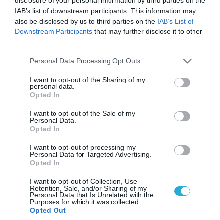
disclosure of your personal information by third parties on the
IAB’s list of downstream participants. This information may
06.08.2026 | 09:02
also be disclosed by us to third parties on the
IAB’s List of
Downstream Participants
that may further disclose it to other
ΗΠΑ: Nέα στοιχεία για το περιστατικό με το
third parties.
προεδρικό ελικόπτερο Marine One – Βρέθηκε
δίπλα σε επιβατικό αεροσκάφος
Please note that this website/app uses one or more Google
Personal Data Processing Opt Outs
services and may gather and store information including but
not limited to your visit or usage behaviour. You may click to
I want to opt-out of the Sharing of my
personal data.
grant or deny consent to Google and its third-party tags to
ΠΟΛΙΤΙΚΗ
Opted In
use your data for below specified purposes in below Google
consent section.
I want to opt-out of the Sale of my
Personal Data.
Opted In
I want to opt-out of processing my
Personal Data for Targeted Advertising.
Opted In
I want to opt-out of Collection, Use,
Retention, Sale, and/or Sharing of my
Personal Data that Is Unrelated with the
Purposes for which it was collected.
Opted Out