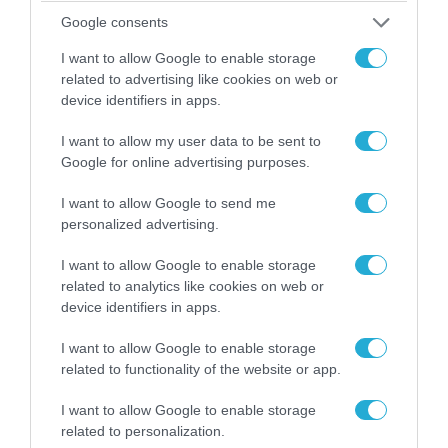
06.08.2026 | 14:02
Google consents
«Επιχείρηση ελεύθερα πεζοδρόμια» στην
I want to allow Google to enable storage
Αθήνα: Απομακρύνθηκαν παράνομα
related to advertising like cookies on web or
αντικείμενα από κοινόχρηστους χώρους
device identifiers in apps.
I want to allow my user data to be sent to
Google for online advertising purposes.
I want to allow Google to send me
personalized advertising.
I want to allow Google to enable storage
related to analytics like cookies on web or
device identifiers in apps.
I want to allow Google to enable storage
related to functionality of the website or app.
06.08.2026 | 09:03
«Οι εντελώς αθώοι»: Η ανάρτηση του Αρκά για
I want to allow Google to enable storage
τα ζώα που χάθηκαν στις πυρκαγιές της
related to personalization.
Αττικής (φωτο)