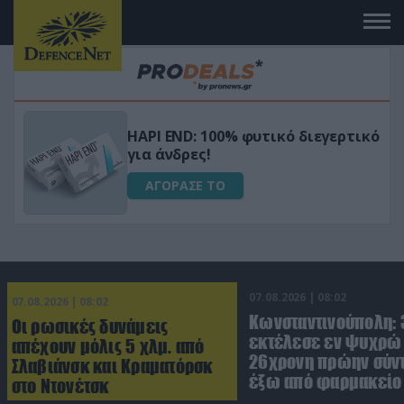
Μεταμόρφωσε τον κήπο σου με το
ικό
Ultra Box Μίνι Αλυσοπρίονο με
μπαταρία λιθίου
ΑΓΟΡΑΣΕ ΤΟ
07.08.2026 | 08:02
07.08.2026 | 08:02
Κωνσταντινούπολη:
Οι ρωσικές δυνάμεις
εκτέλεσε εν ψυχρώ 
απέχουν μόλις 5 χλμ. από
26χρονη πρώην σύν
Σλαβιάνσκ και Κραματόρσκ
έξω από φαρμακείο 
στο Ντονέτσκ