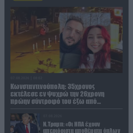
07.08.2026 | 08:02
Κωνσταντινούπολη: 35χρονος
εκτέλεσε εν ψυχρώ την 26χρονη
πρώην σύντροφό του έξω από
φαρμακείο (βίντεο)
07.08.2026
Ν.Τραμπ: «Οι ΗΠΑ έχουν
απεριόριστα αποθέματα όπλων