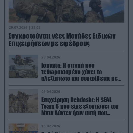
29.07.2026 | 22:02
Συγκροτούνται νέες Μονάδες Ειδικών
Επιχειρήσεων με εφέδρους
23.04.2026
Ισπανία: Η στιγμή που
τεθωρακισμένο χάνει το
αλεξίπτωτο και συντρίβεται με
ορμή στο έδαφος (βίντεο)
05.04.2026
Επιχείρηση Dehdasht: Η SEAL
Team 6 που είχε εξοντώσει τον
Μπιν Λάντεν ήταν αυτή που
διέσωσε τον πιλότο του F-15
15.02.2026