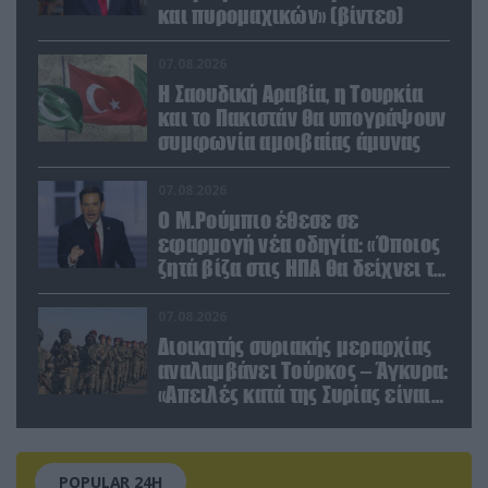
και πυρομαχικών» (βίντεο)
07.08.2026
Η Σαουδική Αραβία, η Τουρκία
και το Πακιστάν θα υπογράψουν
συμφωνία αμοιβαίας άμυνας
07.08.2026
Ο Μ.Ρούμπιο έθεσε σε
εφαρμογή νέα οδηγία: «Όποιος
ζητά βίζα στις ΗΠΑ θα δείχνει τα
social media – Τίποτα κρυφό»
07.08.2026
Διοικητής συριακής μεραρχίας
αναλαμβάνει Τούρκος – Άγκυρα:
«Απειλές κατά της Συρίας είναι
σαν να απειλούν εμάς»
POPULAR 24H