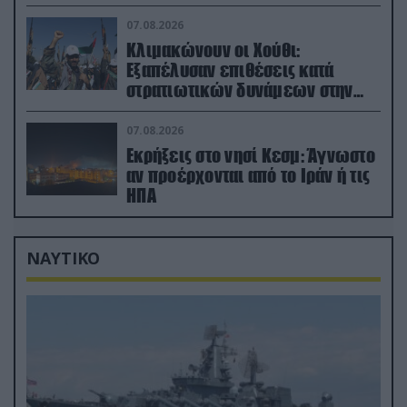
φαρμακείο (βίντεο)
07.08.2026
Κλιμακώνουν οι Χούθι:
Eξαπέλυσαν επιθέσεις κατά
στρατιωτικών δυνάμεων στην
Υεμένη – Πλήγματα & στη
Σαουδική Αραβία!
07.08.2026
Εκρήξεις στο νησί Κεσμ: Άγνωστο
αν προέρχονται από το Ιράν ή τις
ΗΠΑ
ΝΑΥΤΙΚΟ