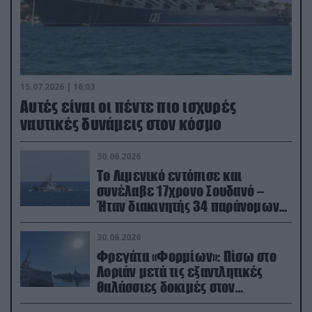
15.07.2026 | 16:03
Aυτές είναι οι πέντε πιο ισχυρές
ναυτικές δυνάμεις στον κόσμο
30.06.2026
Το Λιμενικό εντόπισε και
συνέλαβε 17χρονο Σουδανό –
Ήταν διακινητής 34 παράνομων
μεταναστών
30.06.2026
Φρεγάτα «Φορμίων»: Πίσω στο
Λοριάν μετά τις εξαντλητικές
θαλάσσιες δοκιμές στον
απαιτητικό Βισκαϊκό