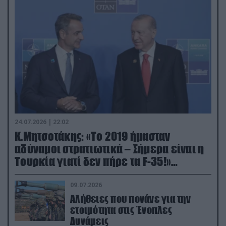
24.07.2026 | 22:02
Κ.Μητσοτάκης: «Το 2019 ήμασταν
αδύναμοι στρατιωτικά – Σήμερα είναι η
Τουρκία γιατί δεν πήρε τα F-35!»
(βίντεο)
09.07.2026
Αλήθειες που πονάνε για την
ετοιμότητα στις Ένοπλες
Δυνάμεις