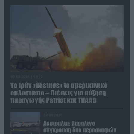
09.08.2026 | 14:02
Το Ιράν «άδειασε» το αμερικανικό
οπλοστάσιο – Πιέσεις για αύξηση
παραγωγής Patriot και THAAD
09.08.2026
Αυστραλία: Παραλίγο
σύγκρουση δύο αεροσκαφών