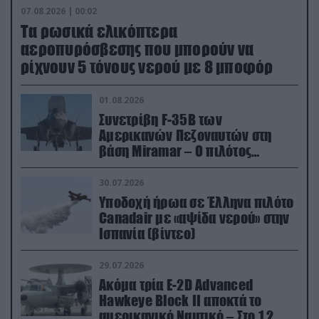
07.08.2026 | 00:02
Τα ρωσικά ελικόπτερα
αεροπυρόσβεσης που μπορούν να
ρίχνουν 5 τόνους νερού με 8 μποφόρ
01.08.2026
Συνετρίβη F-35B των
Αμερικανών Πεζοναυτών στη
βάση Miramar – Ο πιλότος
εκτινάχθηκε εγκαίρως
30.07.2026
Υποδοχή ήρωα σε Έλληνα πιλότο
Canadair με «αψίδα νερού» στην
Ισπανία (βίντεο)
29.07.2026
Ακόμα τρία E-2D Advanced
Hawkeye Block II αποκτά το
αμερικανικό Ναυτικό – Στο 1,2