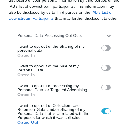
disclosure of your personal information by third parties on the
IAB’s list of downstream participants. This information may
also be disclosed by us to third parties on the
IAB’s List of
Downstream Participants
that may further disclose it to other
09.08.2026 | 12:02
third parties.
Λευκάδα-Βουλγαρία: Ουκρανικά drone
Please note that this website/app uses one or more Google
χτυπούν την εθνική κυριαρχία και θέτουν σε
Personal Data Processing Opt Outs
services and may gather and store information including but
κίνδυνο οικονομίες χωρών του ΝΑΤΟ
not limited to your visit or usage behaviour. You may click to
I want to opt-out of the Sharing of my
personal data.
grant or deny consent to Google and its third-party tags to
Opted In
use your data for below specified purposes in below Google
consent section.
ΠΟΛΙΤΙΚΗ
I want to opt-out of the Sale of my
Personal Data.
Opted In
I want to opt-out of processing my
Personal Data for Targeted Advertising.
Opted In
I want to opt-out of Collection, Use,
Retention, Sale, and/or Sharing of my
Personal Data that Is Unrelated with the
Purposes for which it was collected.
Opted Out