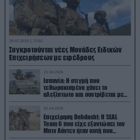
29.07.2026 | 22:02
Συγκροτούνται νέες Μονάδες Ειδικών
Επιχειρήσεων με εφέδρους
23.04.2026
Ισπανία: Η στιγμή που
τεθωρακισμένο χάνει το
αλεξίπτωτο και συντρίβεται με
ορμή στο έδαφος (βίντεο)
05.04.2026
Επιχείρηση Dehdasht: Η SEAL
Team 6 που είχε εξοντώσει τον
Μπιν Λάντεν ήταν αυτή που
διέσωσε τον πιλότο του F-15