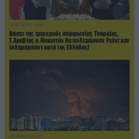
08.08.2026 | 18:02
Βάσει της τριμερούς συμφωνίας Τουρκίας,
Σ.Αραβίας & Πακιστάν θα πολεμήσουν Ριάντ και
Ισλαμαμπάντ κατά της Ελλάδας!
08.08.2026 | 14:02