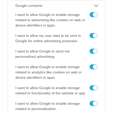
Google consents
08.08.2026 | 09:02
I want to allow Google to enable storage
«Η απόλυτη τραγωδία»: Η «αιχμηρή» ανάρτηση
related to advertising like cookies on web or
του Αρκά για τα τατουάζ (φωτο)
device identifiers in apps.
I want to allow my user data to be sent to
Google for online advertising purposes.
I want to allow Google to send me
personalized advertising.
I want to allow Google to enable storage
related to analytics like cookies on web or
device identifiers in apps.
I want to allow Google to enable storage
related to functionality of the website or app.
07.08.2026 | 20:02
I want to allow Google to enable storage
Ο Γιάννης Αλαφούζος «τέλειωσε» τον
related to personalization.
Κωνσταντίνο Ζούλα από τον ΣΚΑΪ – Ο λόγος της