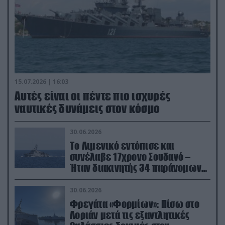
15.07.2026 | 16:03
Aυτές είναι οι πέντε πιο ισχυρές
ναυτικές δυνάμεις στον κόσμο
30.06.2026
Το Λιμενικό εντόπισε και
συνέλαβε 17χρονο Σουδανό –
Ήταν διακινητής 34 παράνομων
μεταναστών
30.06.2026
Φρεγάτα «Φορμίων»: Πίσω στο
Λοριάν μετά τις εξαντλητικές