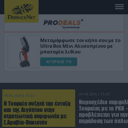
 το
«Μαγική» φόρμουλα τριβόλι + VIP
για αύξηση της λίμπιντο
ΑΓΟΡΑΣΕ ΤΟ
09.08.2026 | 15:02
09.08.2026 | 15:02
Νομοσχέδιο συμφιλ
Η Τουρκία συζητά την ένταξη
Τουρκίας με το ΡΚΚ –
και της Αιγύπτου στην
προβλέπεται για την
στρατιωτική συμφωνία με
παράδοση των όπλω
Σ.Αραβία-Πακιστάν