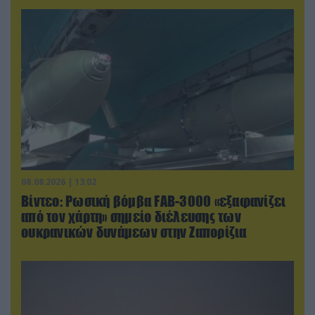
08.08.2026 | 13:02
Βίντεο: Ρωσική βόμβα FAB-3000 «εξαφανίζει
από τον χάρτη» σημείο διέλευσης των
ουκρανικών δυνάμεων στην Ζαπορίζια