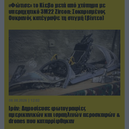
«Φώτισε» το Κίεβο μετά από χτύπημα με
υπερηχητικό 3M22 Zircon: Σοκαρισμένος
Ουκρανός κατέγραψε τη στιγμή (βίντεο)
08.08.2026 | 12:02
Ιράν: Δημοσίευσε φωτογραφίες
αμερικανικών και ισραηλινών αεροσκαφών &
drones που καταρρίφθηκαν