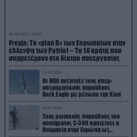
05.08.2026 | 02:02
Freyja: Το «plan Β» των Ευρωπαίων στην
έλλειψη των Patriot – Τα 10 κράτη που
συμμετέχουν στο δίκτυο συνεργασίας
24.07.2026
Οι ΗΠΑ ανέπτυξε τους υπερ-
υπερηχητικούς πυραύλους
Dark Eagle με μέτωπο την Κίνα
24.07.2026
Τους ρωσικούς πυραύλους του
συστήματος S-300 προτείνει η
Ουκρανία στην Ευρώπη ως
αντιβαλλιστικό σύστημα