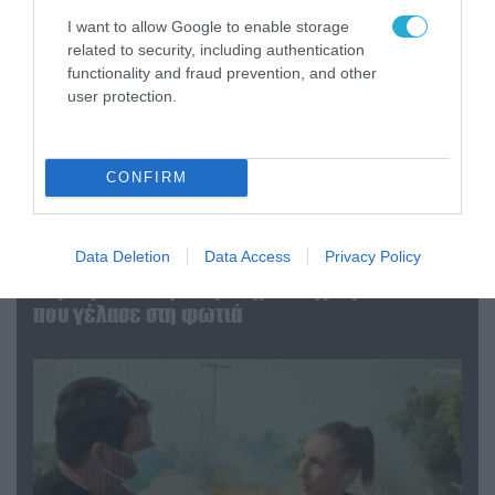
I want to allow Google to enable storage
related to security, including authentication
functionality and fraud prevention, and other
user protection.
CONFIRM
04.08.2026 | 13:02
Data Deletion
Data Access
Privacy Policy
Η ανακοίνωση του Πανελλήνιου Σωματείου
Πυροσβεστών για την δημοσιογράφο του OPEN
που γέλασε στη φωτιά