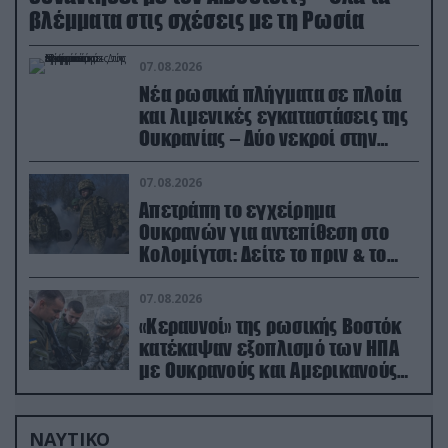
βλέμματα στις σχέσεις με τη Ρωσία
07.08.2026
Νέα ρωσικά πλήγματα σε πλοία
και λιμενικές εγκαταστάσεις της
Ουκρανίας – Δύο νεκροί στην
Κριμαία
07.08.2026
Απετράπη το εγχείρημα
Ουκρανών για αντεπίθεση στο
Κολομίγτσι: Δείτε το πριν & το
μετά της προσπάθειάς τους
(βίντεο)
07.08.2026
«Κεραυνοί» της ρωσικής Βοστόκ
κατέκαψαν εξοπλισμό των ΗΠΑ
με Ουκρανούς και Αμερικανούς
μισθοφόρους – Δείτε βίντεο
ΝΑΥΤΙΚΟ