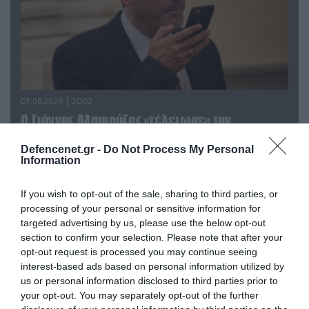
07.08.2026 | 20:02
Ο Γιάννης Αλαφούζος «τέλειωσε» τον
Κωνσταντίνο Ζούλα από τον ΣΚΑΪ – Ο λόγος της
απομάκρυνσής του
Defencenet.gr -
Do Not Process My Personal
Information
If you wish to opt-out of the sale, sharing to third parties, or
processing of your personal or sensitive information for
targeted advertising by us, please use the below opt-out
section to confirm your selection. Please note that after your
opt-out request is processed you may continue seeing
interest-based ads based on personal information utilized by
us or personal information disclosed to third parties prior to
your opt-out. You may separately opt-out of the further