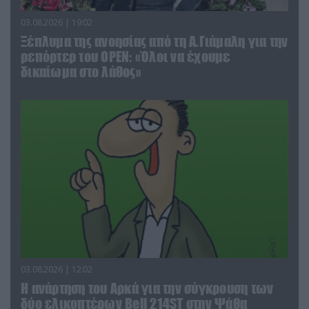
03.08.2026 | 19:02
Ξέπλυμα της ανοησίας από τη Α.Γιάμαλη για την
ρεπόρτερ του ΟΡΕΝ: «Όλοι να έχουμε
δικαίωμα στο λάθος»
03.08.2026 | 12:02
Η ανάρτηση του Αρκά για την σύγκρουση των
δύο ελικοπτέρων Bell 214ST στην Ψάθα