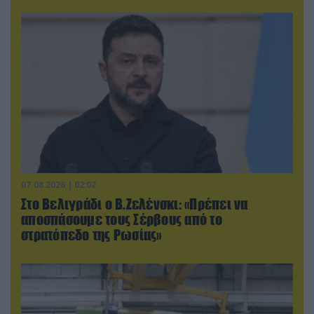
07.08.2026 | 02:02
Στο Βελιγράδι ο Β.Ζελένσκι: «Πρέπει να
αποσπάσουμε τους Σέρβους από το
στρατόπεδο της Ρωσίας»