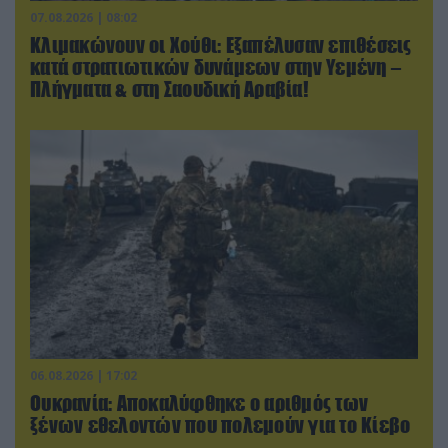
07.08.2026 | 08:02
Κλιμακώνουν οι Χούθι: Eξαπέλυσαν επιθέσεις
κατά στρατιωτικών δυνάμεων στην Υεμένη –
Πλήγματα & στη Σαουδική Αραβία!
06.08.2026 | 17:02
Ουκρανία: Αποκαλύφθηκε ο αριθμός των
ξένων εθελοντών που πολεμούν για το Κίεβο