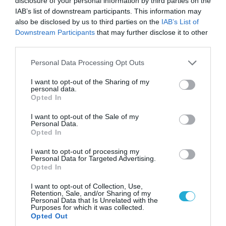
disclosure of your personal information by third parties on the
IAB’s list of downstream participants. This information may
also be disclosed by us to third parties on the
IAB’s List of
06.08.2026 | 14:02
Downstream Participants
that may further disclose it to other
«Επιχείρηση ελεύθερα πεζοδρόμια» στην
third parties.
Αθήνα: Απομακρύνθηκαν παράνομα
Please note that this website/app uses one or more Google
Personal Data Processing Opt Outs
αντικείμενα από κοινόχρηστους χώρους
services and may gather and store information including but
not limited to your visit or usage behaviour. You may click to
I want to opt-out of the Sharing of my
personal data.
grant or deny consent to Google and its third-party tags to
Opted In
use your data for below specified purposes in below Google
consent section.
I want to opt-out of the Sale of my
Personal Data.
Opted In
I want to opt-out of processing my
Personal Data for Targeted Advertising.
Opted In
I want to opt-out of Collection, Use,
Retention, Sale, and/or Sharing of my
Personal Data that Is Unrelated with the
Purposes for which it was collected.
06.08.2026 | 09:03
Opted Out
«Οι εντελώς αθώοι»: Η ανάρτηση του Αρκά για