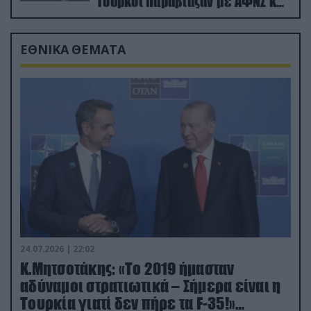
Τούρκοι παραβίαζαν με ΑΦΝΣ και
drone
ΕΘΝΙΚΑ ΘΕΜΑΤΑ
24.07.2026 | 22:02
Κ.Μητσοτάκης: «Το 2019 ήμασταν
αδύναμοι στρατιωτικά – Σήμερα είναι η
Τουρκία γιατί δεν πήρε τα F-35!»