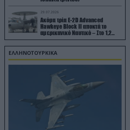
29.07.2026
Ακόμα τρία E-2D Advanced
Hawkeye Block II αποκτά το
αμερικανικό Ναυτικό – Στο 1,2
δισ.δολάρια το κόστος
ΕΛΛΗΝΟΤΟΥΡΚΙΚΑ