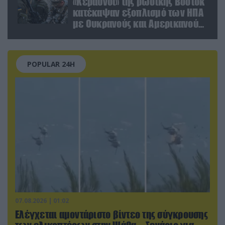
«Κεραυνοί» της ρωσικής Βοστόκ
κατέκαψαν εξοπλισμό των ΗΠΑ
με Ουκρανούς και Αμερικανούς
μισθοφόρους – Δείτε βίντεο
POPULAR 24H
07.08.2026 | 01:02
Ελέγχεται αμοντάριστο βίντεο της σύγκρουσης