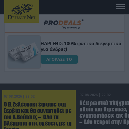
Μεταμόρφωσε τον κήπο σου με το
ικό
Ultra Box Μίνι Αλυσοπρίονο με
μπαταρία λιθίου
ΑΓΟΡΑΣΕ ΤΟ
07.08.2026 | 22:02
07.08.2026 | 22:02
Νέα ρωσικά πλήγματ
Ο Β.Ζελέσνσκι έφτασε στη
πλοία και λιμενικές
Σερβία και θα συναντηθεί με
εγκαταστάσεις της Ο
τον Α.Βούτσιτς – Όλα τα
– Δύο νεκροί στην Κ
βλέμματα στις σχέσεις με τη