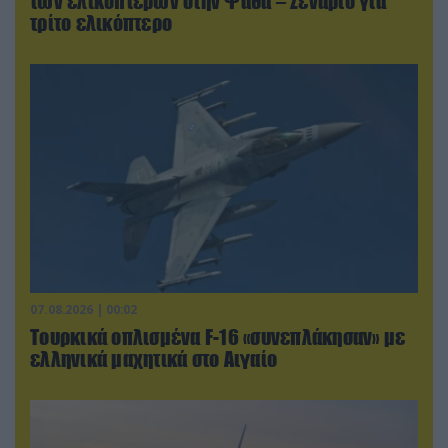
των ελικοπτέρων στην Ψάθα – Σενάριο για
τρίτο ελικόπτερο
07.08.2026 | 00:02
Τουρκικά οπλισμένα F-16 «συνεπλάκησαν» με
ελληνικά μαχητικά στο Αιγαίο