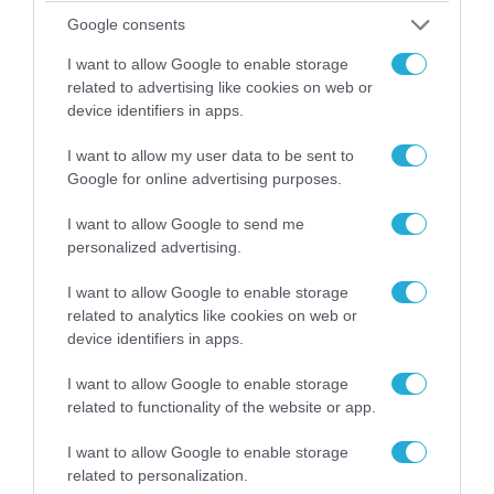
τα ζώα που χάθηκαν στις πυρκαγιές της
Google consents
Αττικής (φωτο)
I want to allow Google to enable storage
related to advertising like cookies on web or
device identifiers in apps.
I want to allow my user data to be sent to
Google for online advertising purposes.
I want to allow Google to send me
personalized advertising.
I want to allow Google to enable storage
related to analytics like cookies on web or
device identifiers in apps.
04.08.2026 | 15:02
I want to allow Google to enable storage
Αυτή την ώρα το τελευταίο «αντίο» στον πρώην
related to functionality of the website or app.
υπουργό Ι.Βαρβιτσιώτη (φωτο)
I want to allow Google to enable storage
related to personalization.