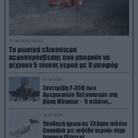
07.08.2026 | 00:02
Τα ρωσικά ελικόπτερα
αεροπυρόσβεσης που μπορούν να
ρίχνουν 5 τόνους νερού με 8 μποφόρ
01.08.2026
Συνετρίβη F-35B των
Αμερικανών Πεζοναυτών στη
βάση Miramar – Ο πιλότος
εκτινάχθηκε εγκαίρως
30.07.2026
Υποδοχή ήρωα σε Έλληνα πιλότο
Canadair με «αψίδα νερού» στην
Ισπανία (βίντεο)