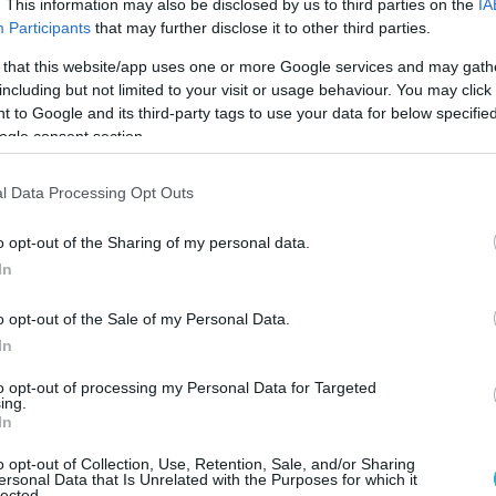
. This information may also be disclosed by us to third parties on the
IA
Participants
that may further disclose it to other third parties.
ως φαίνεται στο βίντεο- υπήρχαν
σήματα που παραπέμπουν σε στρατιωτική
 that this website/app uses one or more Google services and may gath
including but not limited to your visit or usage behaviour. You may click 
ν καρότσα επέβαιναν δύο άνδρες με
 to Google and its third-party tags to use your data for below specifi
αγής.
ogle consent section.
ες αναφέρουν ότι ο ένας από τους άνδρες
l Data Processing Opt Outs
 κρατώντας οπλοπολυβόλο, ενώ ο δεύτερος
τά στρατιωτικό τυφέκιο σε θέση που έμοιαζε
o opt-out of the Sharing of my personal data.
ς διερχόμενα οχήματα, προκαλώντας έντονη
In
o opt-out of the Sale of my Personal Data.
In
to opt-out of processing my Personal Data for Targeted
ing.
In
o opt-out of Collection, Use, Retention, Sale, and/or Sharing
ersonal Data that Is Unrelated with the Purposes for which it
lected.