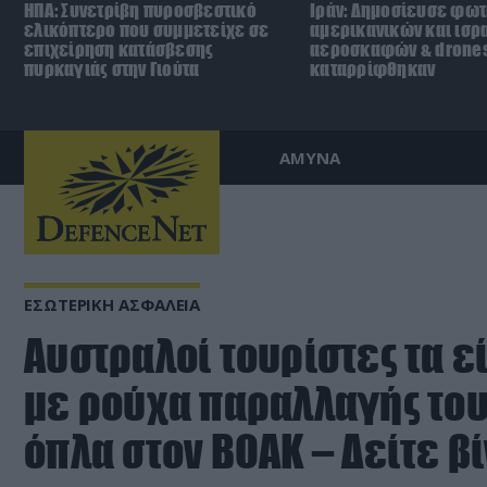
ΗΠΑ: Συνετρίβη πυροσβεστικό
Ιράν: Δημοσίευσε φω
ελικόπτερο που συμμετείχε σε
αμερικανικών και ισρ
επιχείρηση κατάσβεσης
αεροσκαφών & drone
πυρκαγιάς στην Γιούτα
καταρρίφθηκαν
ΑΜΥΝΑ
ΕΣΩΤΕΡΙΚΗ ΑΣΦΑΛΕΙΑ
Αυστραλοί τουρίστες τα ε
με ρούχα παραλλαγής το
όπλα στον ΒΟΑΚ – Δείτε β