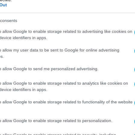
Out
consents
o allow Google to enable storage related to advertising like cookies on
evice identifiers in apps.
o allow my user data to be sent to Google for online advertising
s.
to allow Google to send me personalized advertising.
έχει προκαλέσει προβληματισμό, κυρίως λόγω
υ αποτυπώθηκε και των επιπτώσεων που
o allow Google to enable storage related to analytics like cookies on
στην αίσθηση ασφάλειας επισκεπτών της
evice identifiers in apps.
o allow Google to enable storage related to functionality of the website
αι από τις αρμόδιες Αρχές, ώστε να
ακριβώς συνέβη και υπό ποιες συνθήκες.
o allow Google to enable storage related to personalization.
o allow Google to enable storage related to security, including