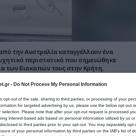
από την Αυστραλία καταγγέλλουν ένα
συχητικό περιστατικό που σημειώθηκε
ια των διακοπών τους στην Κρήτη,
άλιστα και σε επίσημη αναφορά στις
.
t.gr -
Do Not Process My Personal Information
ό που δημοσιεύτηκε από το patris.gr, το
to opt-out of the sale, sharing to third parties, or processing of your per
formation for targeted advertising by us, please use the below opt-out s
να εκτυλίχθηκε στον ΒΟΑΚ, στο ύψος του
r selection. Please note that after your opt-out request is processed y
υνση προς τα Χανιά, όταν το ενοικιαζόμενο
eing interest-based ads based on personal information utilized by us or
ιστών βρέθηκε πίσω από αγροτικό
disclosed to third parties prior to your opt-out. You may separately opt-
ερικώς καλυμμένες πινακίδες.
losure of your personal information by third parties on the IAB’s list of