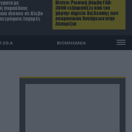
Βίντεο: Ρωσική βόμβα FAB-
γματα με
3000 «εξαφανίζει από τον
ύς πυραύλους
χάρτη» σημείο διέλευσης των
και drones σε Κίεβο
ουκρανικών δυνάμεων στην
οπετρόφσκ: Ισχυρές
Ζαπορίζια
Π.ΕΘ.Α
ΒΙΟΜΗΧΑΝΙΑ