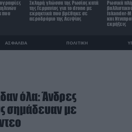
τογραφίες
Σκληρή γλώσσα της Ρωσίας κατά
Ρωσικά πλή
αηλινών
της Γερμανίας για το drone με
βαλλιστικο
s που
εκρηκτικά που βρέθηκε σε
Iskander-M 
αεροδρόμιο της Λειψίας
και Ντνιπρ
εκρήξεις
ΑΣΦΑΛΕΙΑ
ΠΟΛΙΤΙΚΗ
Υ
ίδαν όλα: Άνδρες
υς σημάδευαν με
ίντεο