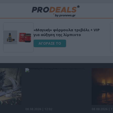
Μεταμόρφωσε τον κήπο σ
 διεγερτικό
Ultra Box Μίνι Αλυσοπρίο
μπαταρία λιθίου
ΑΓΟΡΑΣΕ ΤΟ
08.08.2026 | 12:02
08.08.2026 | 1