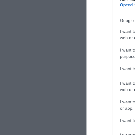
Opted 
Google 
I want t
web or d
I want t
purpose
I want 
Το περιστατικό 
της εικόνας πο
I want t
μπορεί να έχει 
web or d
περιοχής.
I want t
or app.
Πλέον, διερευνάτ
διαπιστωθεί τι 
I want t
I want t