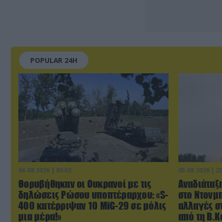
POPULAR 24H
06.08.2026 | 00:02
05.08.2026 | 2
Θορυβήθηκαν οι Ουκρανοί με τις
Αναδιάταξη
δηλώσεις Ρώσου υποπτέραρχου: «S-
στο Ντονμπ
400 κατέρριψαν 10 MiG-29 σε μόλις
αλλαγές σ
μια μέρα!»
από τη Β.