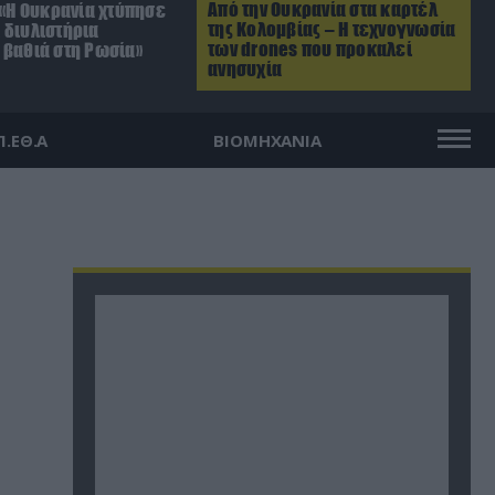
Από την Ουκρανία στα καρτέλ
 «Η Ουκρανία χτύπησε
της Κολομβίας – Η τεχνογνωσία
 διυλιστήρια
των drones που προκαλεί
 βαθιά στη Ρωσία»
ανησυχία
Π.ΕΘ.Α
ΒΙΟΜΗΧΑΝΙΑ