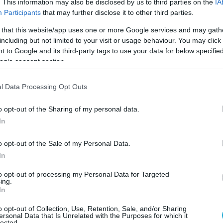
. This information may also be disclosed by us to third parties on the
IA
ργανωμένης Αθλητικής Βίας, οι δύο άνδρες
Participants
that may further disclose it to other third parties.
κυκλη μοτοσικλέτα στα σημεία των
 that this website/app uses one or more Google services and may gath
 ο 20χρονος φέρεται να τοποθέτησε και να
including but not limited to your visit or usage behaviour. You may click 
οσχέδιους εμπρηστικούς μηχανισμούς.
 to Google and its third-party tags to use your data for below specifi
ogle consent section.
α έρευνας στην οικία του 24χρονου, παρουσία
ουργού, εντοπίστηκαν και κατασχέθηκαν
l Data Processing Opt Outs
ες, συγκεκριμένα ποσότητα κοκαΐνης, καθώς
 που σχετίζονται με την υπόθεση, μεταξύ των
o opt-out of the Sharing of my personal data.
In
 σουγιάς, ζυγαριές ακριβείας, κινητά
τικό ποσό και είδη οπαδικού περιεχομένου.
o opt-out of the Sale of my Personal Data.
In
ηγείται στην αρμόδια εισαγγελική αρχή, ενώ
ει σχηματιστεί δικογραφία για παραβάσεις της
to opt-out of processing my Personal Data for Targeted
ing.
 ναρκωτικών και όπλων.
In
o opt-out of Collection, Use, Retention, Sale, and/or Sharing
ersonal Data that Is Unrelated with the Purposes for which it
lected.