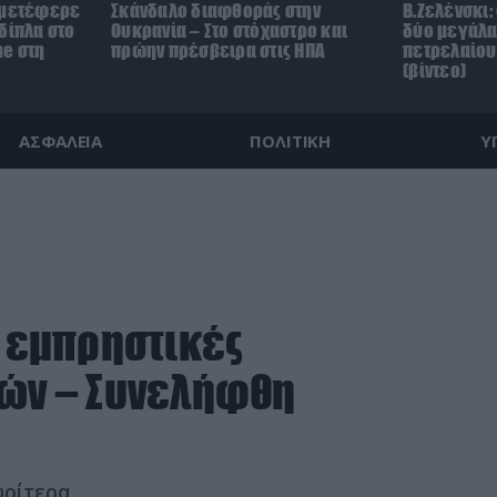
 μετέφερε
Σκάνδαλο διαφθοράς στην
Β.Ζελένσκι:
δίπλα στο
Ουκρανία – Στο στόχαστρο και
δύο μεγάλα
ne στη
πρώην πρέσβειρα στις ΗΠΑ
πετρελαίου
(βίντεο)
ΑΣΦΑΛΕΙΑ
ΠΟΛΙΤΙΚΗ
Υ
ο εμπρηστικές
δών – Συνελήφθη
ωρίτερα