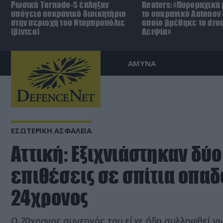
Ρωσικά Tornado-S έπληξαν
Reuters: «Πυρομαχικά
υπόγειο ουκρανικό διοικητήριο
το ουκρανικό Antonov 
στην περιοχή του Ντομπροπόλιε
οποίο βρέθηκε το dro
(βίντεο)
Λειψία»
ΑΜΥΝΑ
ΕΣΩΤΕΡΙΚΗ ΑΣΦΑΛΕΙΑ
Αττική: Εξιχνιάστηκαν δύ
επιθέσεις σε σπίτια οπα
24χρονος
Ο 20χρονος συνεργός του είχε ήδη συλληφθεί ν