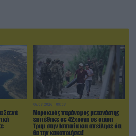
06.08.2026 | 09:03
α Στενά
Μαροκινός παράνομος μετανάστης
νική
επιτέθηκε σε 42χρονη σε στάση
κε
Τραμ στην Ισπανία και απείλησε ότι
θα την κακοποιήσει!