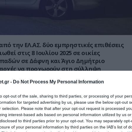
από την ΕΛ.ΑΣ. δύο εμπρηστικές επιθέσεις
ωθεί στις 8 Ιουλίου 2025 σε οικίες
παδών σε Δάφνη και Άγιο Δημήτριο
ς αρχές να προχωρούν στη σύλληψη
εκόμενου ατόμου.
t.gr -
Do Not Process My Personal Information
αστυνομία, ταυτοποιήθηκε και συνελήφθη
to opt-out of the sale, sharing to third parties, or processing of your per
μένος οπαδός άλλης ομάδας, ο οποίος
formation for targeted advertising by us, please use the below opt-out s
 ρόλο οδηγού στη διάπραξη των επιθέσεων,
r selection. Please note that after your opt-out request is processed y
συνεργός του είχε ήδη συλληφθεί νωρίτερα.
eing interest-based ads based on personal information utilized by us or
disclosed to third parties prior to your opt-out. You may separately opt-
από την έρευνα της Υποδιεύθυνσης
losure of your personal information by third parties on the IAB’s list of