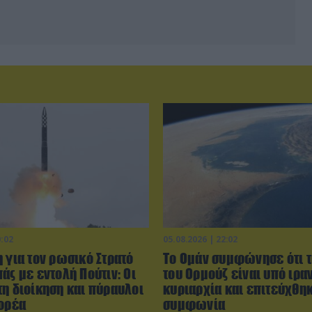
0:02
05.08.2026 | 22:02
 για τον ρωσικό Στρατό
Το Ομάν συμφώνησε ότι τ
άς με εντολή Πούτιν: Οι
του Ορμούζ είναι υπό ιρα
τη διοίκηση και πύραυλοι
κυριαρχία και επιτεύχθη
Κορέα
συμφωνία