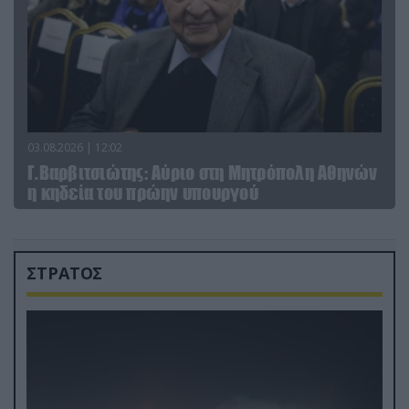
03.08.2026 | 12:02
Γ.Βαρβιτσιώτης: Aύριο στη Μητρόπολη Αθηνών
η κηδεία του πρώην υπουργού
ΣΤΡΑΤΟΣ