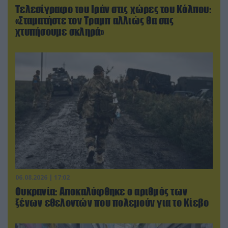
Τελεσίγραφο του Ιράν στις χώρες του Κόλπου:
«Σταματήστε τον Τραμπ αλλιώς θα σας
χτυπήσουμε σκληρά»
06.08.2026 | 17:02
Ουκρανία: Αποκαλύφθηκε ο αριθμός των
ξένων εθελοντών που πολεμούν για το Κίεβο