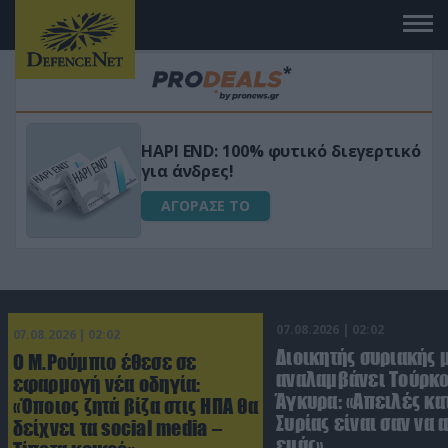
Μεταμόρφωσε τον κήπο σου με το
ικό
Ultra Box Μίνι Αλυσοπρίονο με
μπαταρία λιθίου
ΑΓΟΡΑΣΕ ΤΟ
07.08.2026 | 02:02
07.08.2026 | 02:02
Διοικητής συριακής 
Ο Μ.Ρούμπιο έθεσε σε
αναλαμβάνει Τούρκο
εφαρμογή νέα οδηγία:
Άγκυρα: «Απειλές κα
«Όποιος ζητά βίζα στις ΗΠΑ θα
Συρίας είναι σαν να 
δείχνει τα social media –
εμάς»