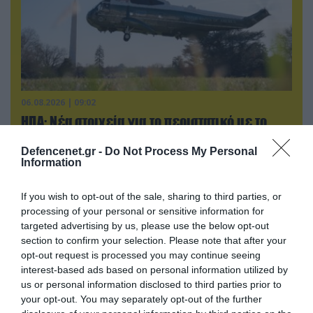
06.08.2026 | 09:02
ΗΠΑ: Nέα στοιχεία για το περιστατικό με το
προεδρικό ελικόπτερο Marine One – Βρέθηκε
δίπλα σε επιβατικό αεροσκάφος
Defencenet.gr -
Do Not Process My Personal
Information
If you wish to opt-out of the sale, sharing to third parties, or
processing of your personal or sensitive information for
targeted advertising by us, please use the below opt-out
section to confirm your selection. Please note that after your
opt-out request is processed you may continue seeing
interest-based ads based on personal information utilized by
us or personal information disclosed to third parties prior to
your opt-out. You may separately opt-out of the further