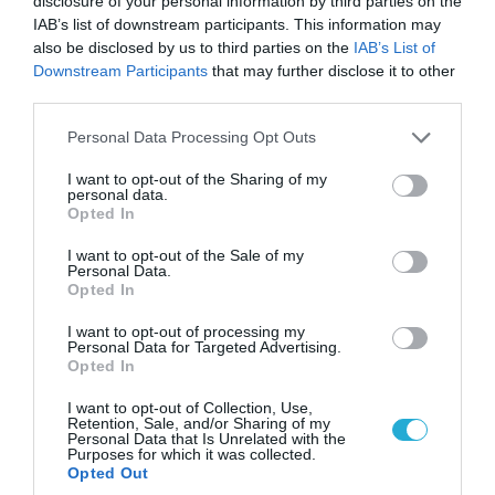
disclosure of your personal information by third parties on the
IAB’s list of downstream participants. This information may
also be disclosed by us to third parties on the
IAB’s List of
06.08.2026 | 10:02
Downstream Participants
that may further disclose it to other
Ανησυχία στην Δύση: H Ρωσία εξοπλίζει τα Su-
third parties.
57 με νέους πυραύλους που «κυνηγούν» τον
Please note that this website/app uses one or more Google
στόχο μέσα από παρεμβολές!
Personal Data Processing Opt Outs
services and may gather and store information including but
not limited to your visit or usage behaviour. You may click to
I want to opt-out of the Sharing of my
personal data.
grant or deny consent to Google and its third-party tags to
Opted In
use your data for below specified purposes in below Google
consent section.
I want to opt-out of the Sale of my
Personal Data.
Opted In
I want to opt-out of processing my
Personal Data for Targeted Advertising.
Opted In
I want to opt-out of Collection, Use,
Retention, Sale, and/or Sharing of my
Personal Data that Is Unrelated with the
Purposes for which it was collected.
07.08.2026 | 00:02
Opted Out
Τουρκικά οπλισμένα F-16 «συνεπλάκησαν» με