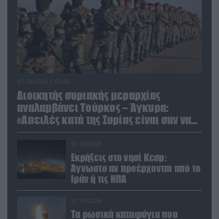
07.08.2026 | 02:02
Διοικητής συριακής μεραρχίας
αναλαμβάνει Τούρκος – Άγκυρα:
«Απειλές κατά της Συρίας είναι σαν να
απειλούν εμάς»
07.08.2026
Εκρήξεις στο νησί Κεσμ:
Άγνωστο αν προέρχονται από το
Ιράν ή τις ΗΠΑ
07.08.2026
Τα ρωσικά καταφύγια που