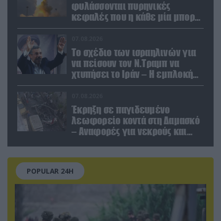
φυλάσσονται πυρηνικές
κεφαλές που η κάθε μία μπορεί
να καταστρέψει «μία
Θεσσαλονίκη»
07.08.2026
Το σχέδιο των ισραηλινών για
να πείσουν τον Ν.Τραμπ να
χτυπήσει το Ιράν – Η εμπλοκή
του Μ.Αχμαντινετζάντ
07.08.2026
Έκρηξη σε παγιδευμένο
λεωφορείο κοντά στη Δαμασκό
– Αναφορές για νεκρούς και
τραυματίες (βίντεο)
POPULAR 24H