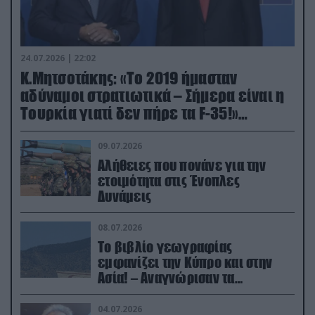
24.07.2026 | 22:02
Κ.Μητσοτάκης: «Το 2019 ήμασταν
αδύναμοι στρατιωτικά – Σήμερα είναι η
Τουρκία γιατί δεν πήρε τα F-35!»
(βίντεο)
09.07.2026
Αλήθειες που πονάνε για την
ετοιμότητα στις Ένοπλες
Δυνάμεις
08.07.2026
Το βιβλίο γεωγραφίας
εμφανίζει την Κύπρο και στην
Ασία! – Αναγνώρισαν τα
κατεχόμενα; (φωτο)
04.07.2026