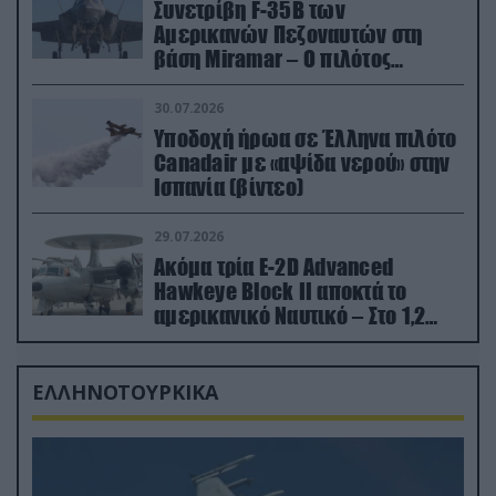
Συνετρίβη F-35B των
Αμερικανών Πεζοναυτών στη
βάση Miramar – Ο πιλότος
εκτινάχθηκε εγκαίρως
30.07.2026
Υποδοχή ήρωα σε Έλληνα πιλότο
Canadair με «αψίδα νερού» στην
Ισπανία (βίντεο)
29.07.2026
Ακόμα τρία E-2D Advanced
Hawkeye Block II αποκτά το
αμερικανικό Ναυτικό – Στο 1,2
δισ.δολάρια το κόστος
ΕΛΛΗΝΟΤΟΥΡΚΙΚΑ