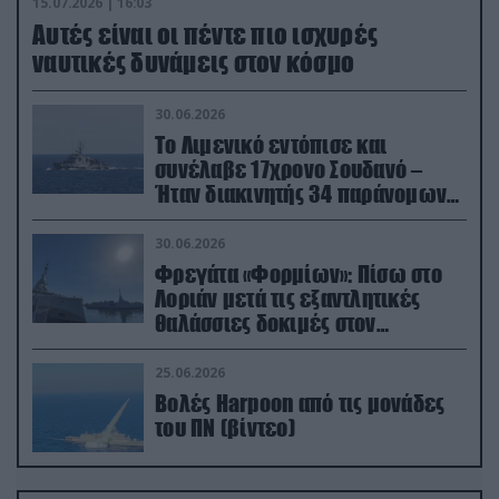
15.07.2026 | 16:03
Aυτές είναι οι πέντε πιο ισχυρές
ναυτικές δυνάμεις στον κόσμο
30.06.2026
Το Λιμενικό εντόπισε και
συνέλαβε 17χρονο Σουδανό –
Ήταν διακινητής 34 παράνομων
μεταναστών
30.06.2026
Φρεγάτα «Φορμίων»: Πίσω στο
Λοριάν μετά τις εξαντλητικές
θαλάσσιες δοκιμές στον
απαιτητικό Βισκαϊκό
25.06.2026
Βολές Harpoon από τις μονάδες
του ΠΝ (βίντεο)