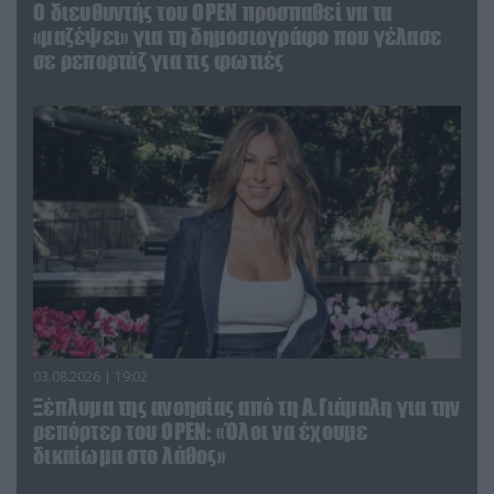
O διευθυντής του OPEN προσπαθεί να τα
«μαζέψει» για τη δημοσιογράφο που γέλασε
σε ρεπορτάζ για τις φωτιές
03.08.2026 | 19:02
Ξέπλυμα της ανοησίας από τη Α.Γιάμαλη για την
ρεπόρτερ του ΟΡΕΝ: «Όλοι να έχουμε
δικαίωμα στο λάθος»