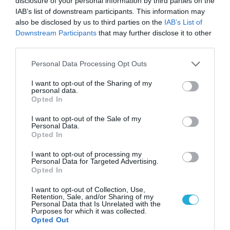
disclosure of your personal information by third parties on the
IAB’s list of downstream participants. This information may
also be disclosed by us to third parties on the
IAB’s List of
Downstream Participants
that may further disclose it to other
third parties.
Please note that this website/app uses one or more Google
Personal Data Processing Opt Outs
services and may gather and store information including but
not limited to your visit or usage behaviour. You may click to
I want to opt-out of the Sharing of my
personal data.
grant or deny consent to Google and its third-party tags to
Opted In
use your data for below specified purposes in below Google
06.08.2026 | 17:02
consent section.
I want to opt-out of the Sale of my
Personal Data.
Ουκρανία: Αποκαλύφθηκε ο αριθμός των
Opted In
ξένων εθελοντών που πολεμούν για το Κίεβο
I want to opt-out of processing my
Personal Data for Targeted Advertising.
Opted In
ΠΟΛΙΤΙΚΗ
I want to opt-out of Collection, Use,
Retention, Sale, and/or Sharing of my
Personal Data that Is Unrelated with the
Purposes for which it was collected.
Opted Out