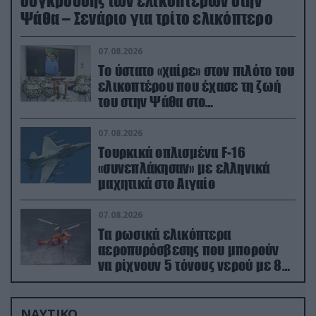
σύγκρουσης των ελικοπτέρων στην
Ψάθα – Σενάριο για τρίτο ελικόπτερο
07.08.2026
Το ύστατο «χαίρε» στον πιλότο του
ελικοπτέρου που έχασε τη ζωή
του στην Ψάθα στο
αποτεφρωτήριο Ριτσώνας
07.08.2026
Τουρκικά οπλισμένα F-16
«συνεπλάκησαν» με ελληνικά
μαχητικά στο Αιγαίο
07.08.2026
Τα ρωσικά ελικόπτερα
αεροπυρόσβεσης που μπορούν
να ρίχνουν 5 τόνους νερού με 8
μποφόρ
ΝΑΥΤΙΚΟ