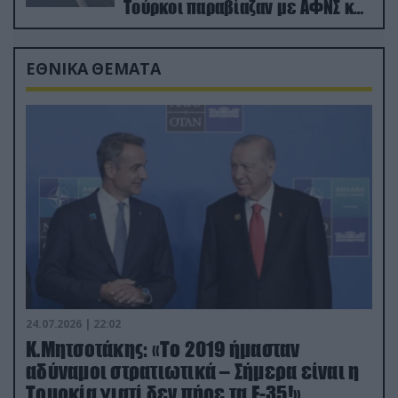
Τούρκοι παραβίαζαν με ΑΦΝΣ και
drone
ΕΘΝΙΚΑ ΘΕΜΑΤΑ
24.07.2026 | 22:02
Κ.Μητσοτάκης: «Το 2019 ήμασταν
αδύναμοι στρατιωτικά – Σήμερα είναι η
Τουρκία γιατί δεν πήρε τα F-35!»