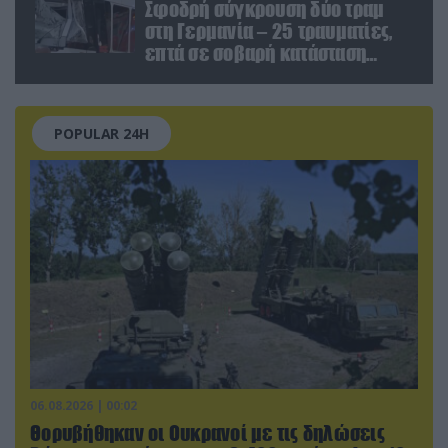
Σφοδρή σύγκρουση δύο τραμ
στη Γερμανία – 25 τραυματίες,
επτά σε σοβαρή κατάσταση
(βίντεο)
POPULAR 24H
06.08.2026 | 00:02
Θορυβήθηκαν οι Ουκρανοί με τις δηλώσεις