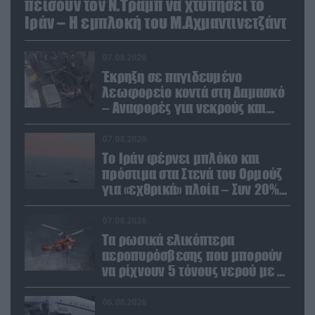
πείσουν τον Ν.Τραμπ να χτυπήσει το
Ιράν – Η εμπλοκή του Μ.Αχμαντινετζάντ
07.08.2026
Έκρηξη σε παγιδευμένο
λεωφορείο κοντά στη Δαμασκό
– Αναφορές για νεκρούς και
τραυματίες (βίντεο)
07.08.2026
Το Ιράν φέρνει μπλόκο και
πρόστιμα στα Στενά του Ορμούζ
για «εχθρικά» πλοία – Συν 20%
στα φορτία
07.08.2026
Τα ρωσικά ελικόπτερα
αεροπυρόσβεσης που μπορούν
να ρίχνουν 5 τόνους νερού με 8
μποφόρ
06.08.2026