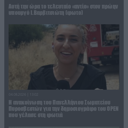
Αυτή την ώρα το τελευταίο «αντίο» στον πρώην
υπουργό Ι.Βαρβιτσιώτη (φωτο)
04.08.2026 | 13:02
Η ανακοίνωση του Πανελλήνιου Σωματείου
Πυροσβεστών για την δημοσιογράφο του OPEN
που γέλασε στη φωτιά