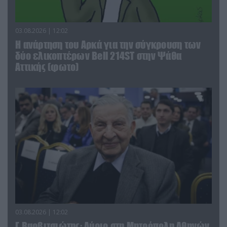
03.08.2026 | 12:02
Η ανάρτηση του Αρκά για την σύγκρουση των
δύο ελικοπτέρων Bell 214ST στην Ψάθα
Αττικής (φωτο)
03.08.2026 | 12:02
Γ.Βαρβιτσιώτης: Aύριο στη Μητρόπολη Αθηνών