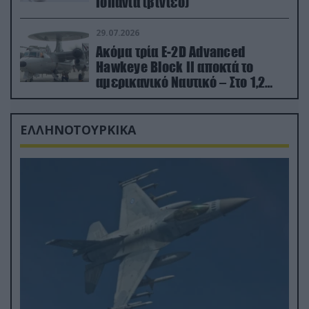
Ισπανία (βίντεο)
29.07.2026
Ακόμα τρία E-2D Advanced
Hawkeye Block II αποκτά το
αμερικανικό Ναυτικό – Στο 1,2
δισ.δολάρια το κόστος
ΕΛΛΗΝΟΤΟΥΡΚΙΚΑ