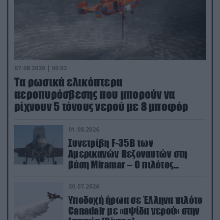
07.08.2026 | 00:02
Τα ρωσικά ελικόπτερα
αεροπυρόσβεσης που μπορούν να
ρίχνουν 5 τόνους νερού με 8 μποφόρ
01.08.2026
Συνετρίβη F-35B των
Αμερικανών Πεζοναυτών στη
βάση Miramar – Ο πιλότος
εκτινάχθηκε εγκαίρως
30.07.2026
Υποδοχή ήρωα σε Έλληνα πιλότο
Canadair με «αψίδα νερού» στην