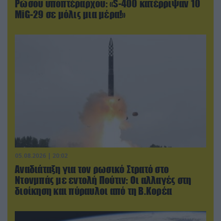
Ρώσου υποπτέραρχου: «S-400 κατέρριψαν 10
MiG-29 σε μόλις μια μέρα!»
05.08.2026 | 20:02
Αναδιάταξη για τον ρωσικό Στρατό στο
Ντονμπάς με εντολή Πούτιν: Οι αλλαγές στη
διοίκηση και πύραυλοι από τη Β.Κορέα