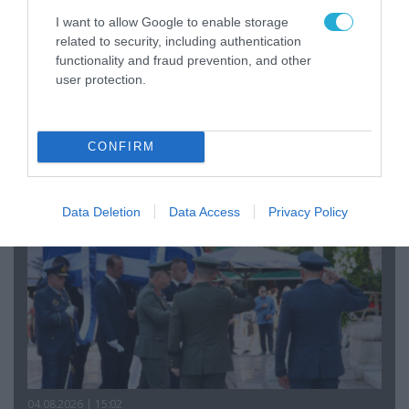
I want to allow Google to enable storage
related to security, including authentication
functionality and fraud prevention, and other
06.08.2026 | 09:03
user protection.
«Οι εντελώς αθώοι»: Η ανάρτηση του Αρκά για
τα ζώα που χάθηκαν στις πυρκαγιές της
Αττικής (φωτο)
CONFIRM
Data Deletion
Data Access
Privacy Policy
04.08.2026 | 15:02