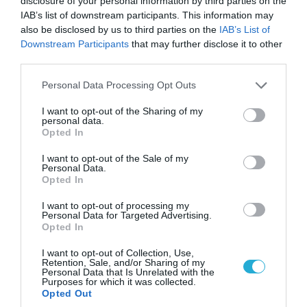
disclosure of your personal information by third parties on the
IAB’s list of downstream participants. This information may
also be disclosed by us to third parties on the
IAB’s List of
Downstream Participants
that may further disclose it to other
third parties.
Please note that this website/app uses one or more Google
Personal Data Processing Opt Outs
services and may gather and store information including but
not limited to your visit or usage behaviour. You may click to
I want to opt-out of the Sharing of my
personal data.
grant or deny consent to Google and its third-party tags to
Opted In
use your data for below specified purposes in below Google
consent section.
I want to opt-out of the Sale of my
Personal Data.
Opted In
08.08.2026 | 09:02
«Η απόλυτη τραγωδία»: Η «αιχμηρή» ανάρτηση
I want to opt-out of processing my
Personal Data for Targeted Advertising.
του Αρκά για τα τατουάζ (φωτο)
Opted In
I want to opt-out of Collection, Use,
Retention, Sale, and/or Sharing of my
Personal Data that Is Unrelated with the
Purposes for which it was collected.
Opted Out