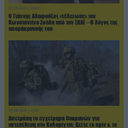
07.08.2026 | 20:02
Ο Γιάννης Αλαφούζος «τέλειωσε» τον
Κωνσταντίνο Ζούλα από τον ΣΚΑΪ – Ο λόγος της
απομάκρυνσής του
07.08.2026 | 19:02
Απετράπη το εγχείρημα Ουκρανών για
αντεπίθεση στο Κολομίγτσι: Δείτε το πριν & το