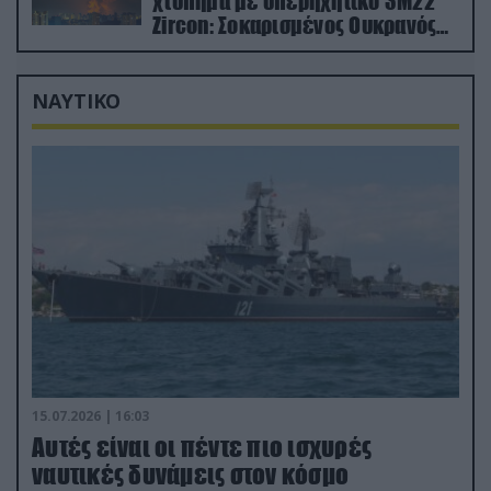
χτύπημα με υπερηχητικό 3M22
Zircon: Σοκαρισμένος Ουκρανός
κατέγραψε τη στιγμή (βίντεο)
ΝΑΥΤΙΚΟ
15.07.2026 | 16:03
Aυτές είναι οι πέντε πιο ισχυρές
ναυτικές δυνάμεις στον κόσμο