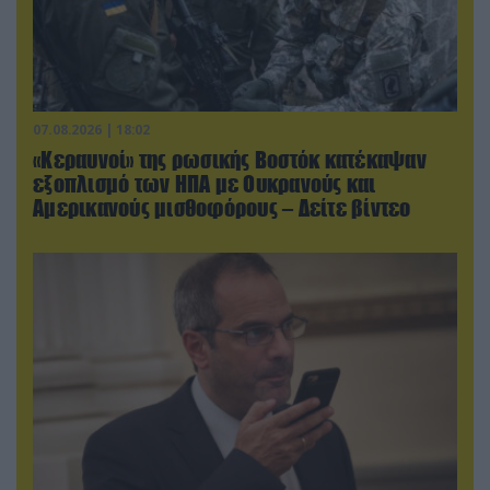
07.08.2026 | 18:02
«Κεραυνοί» της ρωσικής Βοστόκ κατέκαψαν
εξοπλισμό των ΗΠΑ με Ουκρανούς και
Αμερικανούς μισθοφόρους – Δείτε βίντεο