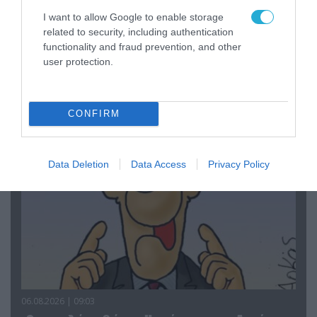
I want to allow Google to enable storage
related to security, including authentication
functionality and fraud prevention, and other
06.08.2026 | 14:02
user protection.
«Επιχείρηση ελεύθερα πεζοδρόμια» στην
Αθήνα: Απομακρύνθηκαν παράνομα
αντικείμενα από κοινόχρηστους χώρους
CONFIRM
Data Deletion
Data Access
Privacy Policy
06.08.2026 | 09:03