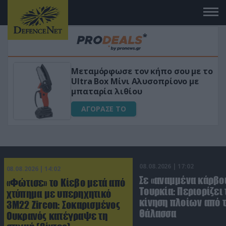
 το
«Μαγική» φόρμουλα τριβόλι + VIP
για αύξηση της λίμπιντο
ΑΓΟΡΑΣΕ ΤΟ
08.08.2026 | 17:02
08.08.2026 | 14:02
Σε «αναμμένα κάρβο
«Φώτισε» το Κίεβο μετά από
Τουρκία: Περιορίζει 
χτύπημα με υπερηχητικό
κίνηση πλοίων από 
3M22 Zircon: Σοκαρισμένος
Θάλασσα
Ουκρανός κατέγραψε τη