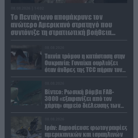
08.08.2026 | 14:02
Το Πεντάγωνο απομάκρυνε τον
ανώτερο Αμερικανό στρατηγό που
συντόνιζε τη στρατιωτική βοήθεια
προς την Ουκρανία
08.08.2026
Ταινία τρόμου η κατάσταση στην
Ουκρανία: Γυναίκα ουρλιάζει
όταν άνδρες της TCC πήραν τον
σύντροφό της (βίντεο)
08.08.2026
Βίντεο: Ρωσική βόμβα FAB-
3000 «εξαφανίζει από τον
χάρτη» σημείο διέλευσης των
ουκρανικών δυνάμεων στην
Ζαπορίζια
08.08.2026
Ιράν: Δημοσίευσε φωτογραφίες
αμερικανικών και ισραηλινών