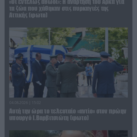
«Οι εντελώς αθώοι»: Η ανάρτηση του Αρκά για
τα ζώα που χάθηκαν στις πυρκαγιές της
Αττικής (φωτο)
04.08.2026 | 15:02
Αυτή την ώρα το τελευταίο «αντίο» στον πρώην
υπουργό Ι.Βαρβιτσιώτη (φωτο)