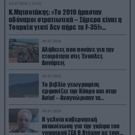
24.07.2026 | 22:02
Κ.Μητσοτάκης: «Το 2019 ήμασταν
αδύναμοι στρατιωτικά – Σήμερα είναι η
Τουρκία γιατί δεν πήρε τα F-35!»
(βίντεο)
09.07.2026
Αλήθειες που πονάνε για την
ετοιμότητα στις Ένοπλες
Δυνάμεις
08.07.2026
Το βιβλίο γεωγραφίας
εμφανίζει την Κύπρο και στην
Ασία! – Αναγνώρισαν τα
κατεχόμενα; (φωτο)
04.07.2026
Η γελοία κυβερνητική
ανακοίνωση για την γκάφα του
γραφικού ΣΕΑ Θ.Ντόκου με τους