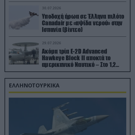
εκτινάχθηκε εγκαίρως
30.07.2026
Υποδοχή ήρωα σε Έλληνα πιλότο
Canadair με «αψίδα νερού» στην
Ισπανία (βίντεο)
29.07.2026
Ακόμα τρία E-2D Advanced
Hawkeye Block II αποκτά το
αμερικανικό Ναυτικό – Στο 1,2
δισ.δολάρια το κόστος
ΕΛΛΗΝΟΤΟΥΡΚΙΚΑ