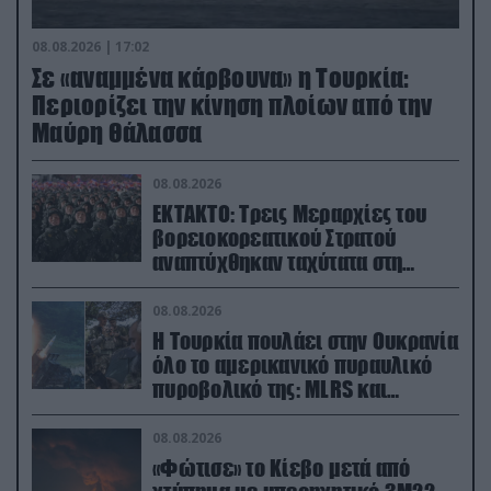
08.08.2026 | 17:02
Σε «αναμμένα κάρβουνα» η Τουρκία:
Περιορίζει την κίνηση πλοίων από την
Μαύρη Θάλασσα
08.08.2026
ΕΚΤΑΚΤΟ: Τρεις Μεραρχίες του
βορειοκορεατικού Στρατού
αναπτύχθηκαν ταχύτατα στη
Ρωσία
08.08.2026
Η Τουρκία πουλάει στην Ουκρανία
όλο το αμερικανικό πυραυλικό
πυροβολικό της: MLRS και
ΑΤΑCMS
08.08.2026
«Φώτισε» το Κίεβο μετά από