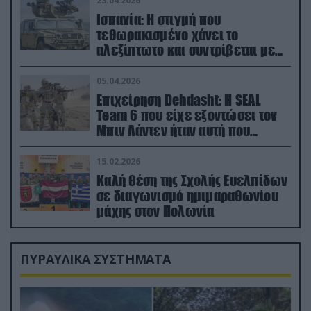
23.04.2026
Ισπανία: Η στιγμή που
τεθωρακισμένο χάνει το
αλεξίπτωτο και συντρίβεται με
ορμή στο έδαφος (βίντεο)
05.04.2026
Επιχείρηση Dehdasht: Η SEAL
Team 6 που είχε εξοντώσει τον
Μπιν Λάντεν ήταν αυτή που
διέσωσε τον πιλότο του F-15
15.02.2026
Καλή θέση της Σχολής Ευελπίδων
σε διαγωνισμό ημιμαραθωνίου
μάχης στον Πολωνία
ΠΥΡΑΥΛΙΚΑ ΣΥΣΤΗΜΑΤΑ