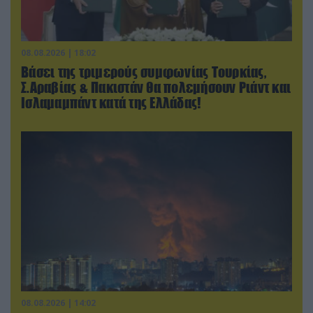
08.08.2026 | 18:02
Βάσει της τριμερούς συμφωνίας Τουρκίας,
Σ.Αραβίας & Πακιστάν θα πολεμήσουν Ριάντ και
Ισλαμαμπάντ κατά της Ελλάδας!
08.08.2026 | 14:02