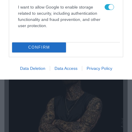
I want to allow Google to enable storage
related to security, including authentication
08.08.2026 | 17:02
functionality and fraud prevention, and other
Σε «αναμμένα κάρβουνα» η Τουρκία:
user protection.
Περιορίζει την κίνηση πλοίων από την Μαύρη
Θάλασσα
CONFIRM
ΠΟΛΙΤΙΚΗ
Data Deletion
Data Access
Privacy Policy