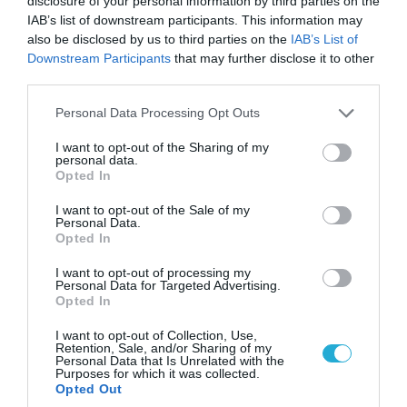
disclosure of your personal information by third parties on the
IAB’s list of downstream participants. This information may
also be disclosed by us to third parties on the
IAB’s List of
Downstream Participants
that may further disclose it to other
third parties.
Please note that this website/app uses one or more Google
Personal Data Processing Opt Outs
services and may gather and store information including but
not limited to your visit or usage behaviour. You may click to
I want to opt-out of the Sharing of my
personal data.
grant or deny consent to Google and its third-party tags to
Opted In
use your data for below specified purposes in below Google
consent section.
I want to opt-out of the Sale of my
08.08.2026 | 12:02
Personal Data.
Ιράν: Δημοσίευσε φωτογραφίες
Opted In
αμερικανικών και ισραηλινών αεροσκαφών &
drones που καταρρίφθηκαν
I want to opt-out of processing my
Personal Data for Targeted Advertising.
Opted In
I want to opt-out of Collection, Use,
Retention, Sale, and/or Sharing of my
Personal Data that Is Unrelated with the
Purposes for which it was collected.
Opted Out