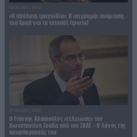
08.08.2026 | 09:02
«Η απόλυτη τραγωδία»: Η «αιχμηρή» ανάρτηση
του Αρκά για τα τατουάζ (φωτο)
07.08.2026 | 20:02
Ο Γιάννης Αλαφούζος «τέλειωσε» τον
Κωνσταντίνο Ζούλα από τον ΣΚΑΪ – Ο λόγος της
απομάκρυνσής του