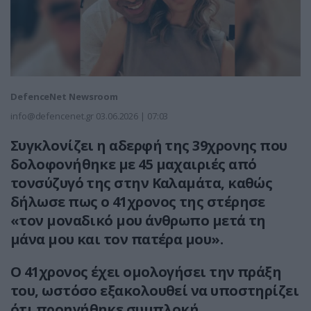
DefenceNet Newsroom
info@defencenet.gr
03.06.2026 | 07:03
Συγκλονίζει η αδερφή της 39χρονης που
δολοφονήθηκε με 45 μαχαιριές από
τονσύζυγό της στην Καλαμάτα, καθώς
δήλωσε πως ο 41χρονος της στέρησε
«τον μοναδικό μου άνθρωπο μετά τη
μάνα μου και τον πατέρα μου».
Ο 41χρονος έχει ομολογήσει την πράξη
του, ωστόσο εξακολουθεί να υποστηρίζει
ότι προηγήθηκε συμπλοκή,