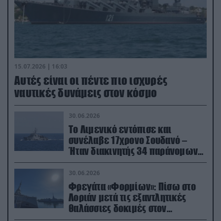
15.07.2026 | 16:03
Aυτές είναι οι πέντε πιο ισχυρές
ναυτικές δυνάμεις στον κόσμο
30.06.2026
Το Λιμενικό εντόπισε και
συνέλαβε 17χρονο Σουδανό –
Ήταν διακινητής 34 παράνομων
μεταναστών
30.06.2026
Φρεγάτα «Φορμίων»: Πίσω στο
Λοριάν μετά τις εξαντλητικές
θαλάσσιες δοκιμές στον
απαιτητικό Βισκαϊκό