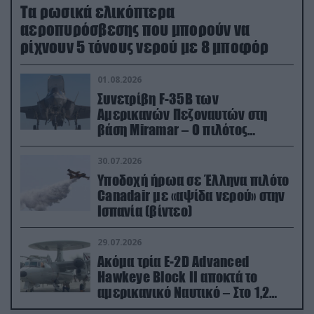
Τα ρωσικά ελικόπτερα
αεροπυρόσβεσης που μπορούν να
ρίχνουν 5 τόνους νερού με 8 μποφόρ
01.08.2026
Συνετρίβη F-35B των
Αμερικανών Πεζοναυτών στη
βάση Miramar – Ο πιλότος
εκτινάχθηκε εγκαίρως
30.07.2026
Υποδοχή ήρωα σε Έλληνα πιλότο
Canadair με «αψίδα νερού» στην
Ισπανία (βίντεο)
29.07.2026
Ακόμα τρία E-2D Advanced
Hawkeye Block II αποκτά το
αμερικανικό Ναυτικό – Στο 1,2
δισ.δολάρια το κόστος