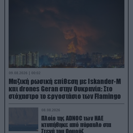
09.08.2026 | 00:02
Μαζική ρωσική επίθεση με Iskander-M
και drones Geran στην Ουκρανία: Στο
στόχαστρο το εργοστάσιο των Flamingo
08.08.2026
Πλοίο της ADNOC των ΗΑΕ
κτυπήθηκε από πύραυλο στα
Στενά του Ορμούζ