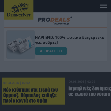
Μεταμόρφωσε τον κήπο σου με το
ικό
Ultra Box Μίνι Αλυσοπρίονο με
μπαταρία λιθίου
ΑΓΟΡΑΣΕ ΤΟ
09.08.2026 | 02:02
09.08.2026 | 02:02
Ισραηλινές δυνάμεις
Νέο κτύπημα στα Στενά του
σε χωριό του νότιου
Ορμούζ: Πύραυλος έπληξε
πλοίο κοντά στο Ομάν