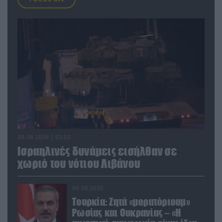
09.08.2026 | 02:02
Ισραηλινές δυνάμεις εισήλθαν σε
χωριό του νότιου Λιβάνου
09.08.2026
Τουρκία: Ζητά «μορατόριουμ»
Ρωσίας και Ουκρανίας – «Η