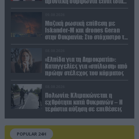
αμυντική συμφωνία είναι ίδια
με το άρθρο 5 του ΝΑΤΟ» (upd)
09.08.2026
Μαζική ρωσική επίθεση με
Iskander-M και drones Geran
στην Ουκρανία: Στο στόχαστρο το
εργοστάσιο των Flamingo
08.08.2026
«Ελπίδα για τη Δημοκρατία»:
Καταγγελίες για «σπίλωση» από
πρώην στέλεχος του κόμματος
08.08.2026
Πολωνία: Κλιμακώνεται η
εχθρότητα κατά Ουκρανών – Η
τεράστια αύξηση σε επιθέσεις
POPULAR 24H