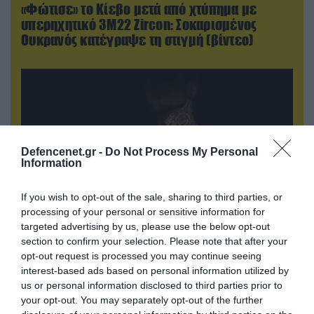
«Φώτισε» το Κίεβο μετά από χτύπημα με
υπερηχητικό 3M22 Zircon: Σοκαρισμένος
Ουκρανός κατέγραψε τη στιγμή (βίντεο)
Defencenet.gr -
Do Not Process My Personal
Information
If you wish to opt-out of the sale, sharing to third parties, or
processing of your personal or sensitive information for
targeted advertising by us, please use the below opt-out
08.08.2026 | 09:02
section to confirm your selection. Please note that after your
opt-out request is processed you may continue seeing
«Η απόλυτη τραγωδία»: Η «αιχμηρή» ανάρτηση
interest-based ads based on personal information utilized by
του Αρκά για τα τατουάζ (φωτο)
us or personal information disclosed to third parties prior to
your opt-out. You may separately opt-out of the further