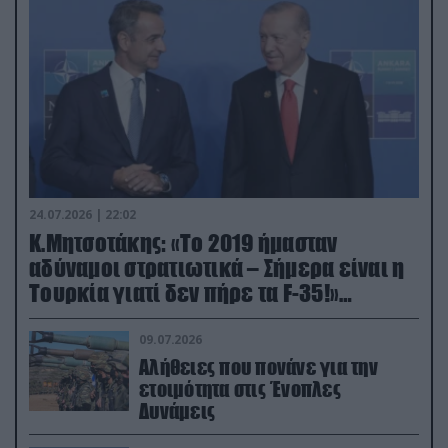
24.07.2026 | 22:02
Κ.Μητσοτάκης: «Το 2019 ήμασταν
αδύναμοι στρατιωτικά – Σήμερα είναι η
Τουρκία γιατί δεν πήρε τα F-35!»
(βίντεο)
09.07.2026
Αλήθειες που πονάνε για την
ετοιμότητα στις Ένοπλες
Δυνάμεις