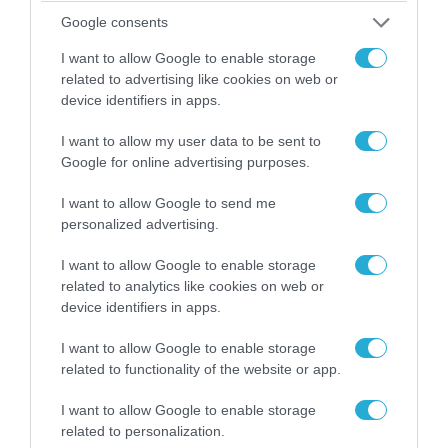
07.08.2026 | 20:02
Google consents
Ο Γιάννης Αλαφούζος «τέλειωσε» τον
Κωνσταντίνο Ζούλα από τον ΣΚΑΪ – Ο λόγος της
I want to allow Google to enable storage
απομάκρυνσής του
related to advertising like cookies on web or
device identifiers in apps.
I want to allow my user data to be sent to
Google for online advertising purposes.
I want to allow Google to send me
personalized advertising.
I want to allow Google to enable storage
related to analytics like cookies on web or
device identifiers in apps.
I want to allow Google to enable storage
06.08.2026 | 14:02
related to functionality of the website or app.
«Επιχείρηση ελεύθερα πεζοδρόμια» στην
Αθήνα: Απομακρύνθηκαν παράνομα
I want to allow Google to enable storage
αντικείμενα από κοινόχρηστους χώρους
related to personalization.