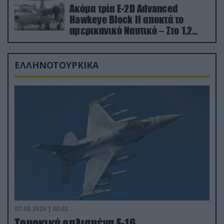
Ακόμα τρία E-2D Advanced
Hawkeye Block II αποκτά το
αμερικανικό Ναυτικό – Στο 1,2
δισ.δολάρια το κόστος
ΕΛΛΗΝΟΤΟΥΡΚΙΚΑ
07.08.2026 | 00:02
Τουρκικά οπλισμένα F-16