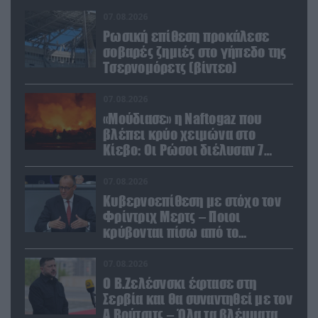
07.08.2026
Ρωσική επίθεση προκάλεσε
σοβαρές ζημιές στο γήπεδο της
Τσερνομόρετς (βίντεο)
07.08.2026
«Μούδιασε» η Naftogaz που
βλέπει κρύο χειμώνα στο
Κίεβο: Οι Ρώσοι διέλυσαν 7
εγκαταστάσεις του ουκρανικού
κολοσσού!
07.08.2026
Κυβερνοεπίθεση με στόχο τον
Φρίντριχ Μερτς – Ποιοι
κρύβονται πίσω από το
παραποιημένο βίντεο
07.08.2026
Ο Β.Ζελέσνσκι έφτασε στη
Σερβία και θα συναντηθεί με τον
Α.Βούτσιτς – Όλα τα βλέμματα