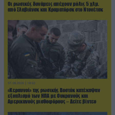
Οι ρωσικές δυνάμεις απέχουν μόλις 5 χλμ.
από Σλαβιάνσκ και Κραματόρσκ στο Ντονέτσκ
07.08.2026 | 18:02
«Κεραυνοί» της ρωσικής Βοστόκ κατέκαψαν
εξοπλισμό των ΗΠΑ με Ουκρανούς και
Αμερικανούς μισθοφόρους – Δείτε βίντεο