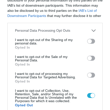
disclosure of your personal information by third parties on the
IAB’s list of downstream participants. This information may
also be disclosed by us to third parties on the
IAB’s List of
Downstream Participants
that may further disclose it to other
third parties.
08.08.2026 | 09:02
Please note that this website/app uses one or more Google
Personal Data Processing Opt Outs
«Η απόλυτη τραγωδία»: Η «αιχμηρή» ανάρτηση
services and may gather and store information including but
not limited to your visit or usage behaviour. You may click to
I want to opt-out of the Sharing of my
του Αρκά για τα τατουάζ (φωτο)
personal data.
grant or deny consent to Google and its third-party tags to
Opted In
use your data for below specified purposes in below Google
consent section.
I want to opt-out of the Sale of my
Personal Data.
Opted In
I want to opt-out of processing my
Personal Data for Targeted Advertising.
Opted In
I want to opt-out of Collection, Use,
Retention, Sale, and/or Sharing of my
Personal Data that Is Unrelated with the
Purposes for which it was collected.
Opted Out