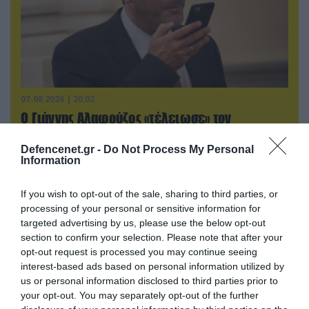
07.08.2026 | 20:02
Ο Γιάννης Αλαφούζος «τέλειωσε» τον
Κωνσταντίνο Ζούλα από τον ΣΚΑΪ – Ο λόγος της
απομάκρυνσής του
Defencenet.gr -
Do Not Process My Personal
Information
If you wish to opt-out of the sale, sharing to third parties, or
ΠΟΛΙΤΙΚΗ
processing of your personal or sensitive information for
targeted advertising by us, please use the below opt-out
section to confirm your selection. Please note that after your
opt-out request is processed you may continue seeing
interest-based ads based on personal information utilized by
us or personal information disclosed to third parties prior to
your opt-out. You may separately opt-out of the further