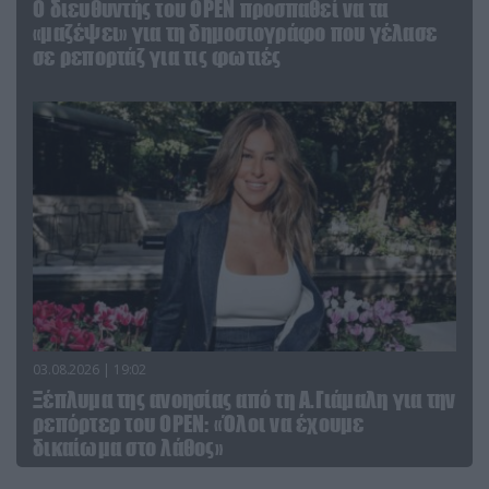
O διευθυντής του OPEN προσπαθεί να τα
«μαζέψει» για τη δημοσιογράφο που γέλασε
σε ρεπορτάζ για τις φωτιές
03.08.2026 | 19:02
Ξέπλυμα της ανοησίας από τη Α.Γιάμαλη για την
ρεπόρτερ του ΟΡΕΝ: «Όλοι να έχουμε
δικαίωμα στο λάθος»