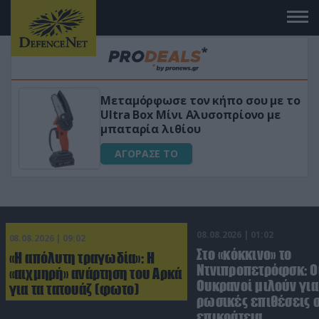
 το
«Μαγική» φόρμουλα τριβόλι + VIP
για αύξηση της λίμπιντο
ΑΓΟΡΑΣΕ ΤΟ
08.08.2026 | 01:02
08.08.2026 | 09:02
Στο «κόκκινο» το
«Η απόλυτη τραγωδία»: Η
Ντνιπροπετρόφσκ: Ο
«αιχμηρή» ανάρτηση του Αρκά
Ουκρανοί μιλούν γι
για τα τατουάζ (φωτο)
ρωσικές επιθέσεις σ
επικράτεια