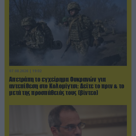
07.08.2026 | 19:02
Απετράπη το εγχείρημα Ουκρανών για
αντεπίθεση στο Κολομίγτσι: Δείτε το πριν & το
μετά της προσπάθειάς τους (βίντεο)