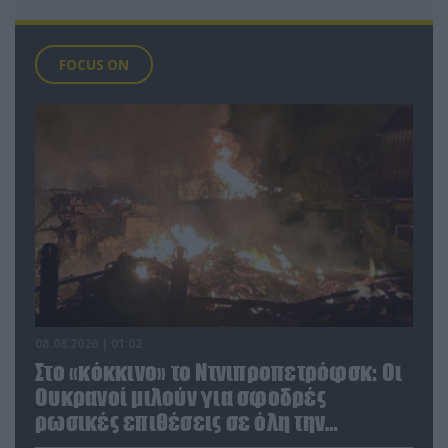
FOCUS ON
08.08.2026 | 01:02
Στο «κόκκινο» το Ντνιπροπετρόφσκ: Οι
Ουκρανοί μιλούν για σφοδρές
ρωσικές επιθέσεις σε όλη την
επικράτεια