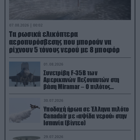
07.08.2026 | 00:02
Τα ρωσικά ελικόπτερα
αεροπυρόσβεσης που μπορούν να
ρίχνουν 5 τόνους νερού με 8 μποφόρ
01.08.2026
Συνετρίβη F-35B των
Αμερικανών Πεζοναυτών στη
βάση Miramar – Ο πιλότος
εκτινάχθηκε εγκαίρως
30.07.2026
Υποδοχή ήρωα σε Έλληνα πιλότο
Canadair με «αψίδα νερού» στην
Ισπανία (βίντεο)
29.07.2026