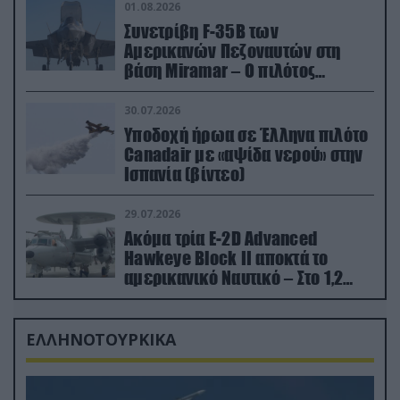
01.08.2026
Συνετρίβη F-35B των
Αμερικανών Πεζοναυτών στη
βάση Miramar – Ο πιλότος
εκτινάχθηκε εγκαίρως
30.07.2026
Υποδοχή ήρωα σε Έλληνα πιλότο
Canadair με «αψίδα νερού» στην
Ισπανία (βίντεο)
29.07.2026
Ακόμα τρία E-2D Advanced
Hawkeye Block II αποκτά το
αμερικανικό Ναυτικό – Στο 1,2
δισ.δολάρια το κόστος
ΕΛΛΗΝΟΤΟΥΡΚΙΚΑ