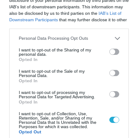
disclosure of your personal information by third parties on the
IAB’s list of downstream participants. This information may
also be disclosed by us to third parties on the
IAB’s List of
Downstream Participants
that may further disclose it to other
third parties.
Please note that this website/app uses one or more Google
Personal Data Processing Opt Outs
services and may gather and store information including but
not limited to your visit or usage behaviour. You may click to
I want to opt-out of the Sharing of my
personal data.
grant or deny consent to Google and its third-party tags to
Opted In
use your data for below specified purposes in below Google
consent section.
I want to opt-out of the Sale of my
Personal Data.
Opted In
06.08.2026 | 09:03
I want to opt-out of processing my
«Οι εντελώς αθώοι»: Η ανάρτηση του Αρκά για
Personal Data for Targeted Advertising.
τα ζώα που χάθηκαν στις πυρκαγιές της
Opted In
Αττικής (φωτο)
I want to opt-out of Collection, Use,
Retention, Sale, and/or Sharing of my
Personal Data that Is Unrelated with the
Purposes for which it was collected.
Opted Out