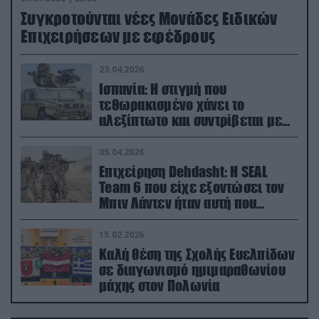
Συγκροτούνται νέες Μονάδες Ειδικών
Επιχειρήσεων με εφέδρους
23.04.2026
Ισπανία: Η στιγμή που
τεθωρακισμένο χάνει το
αλεξίπτωτο και συντρίβεται με
ορμή στο έδαφος (βίντεο)
05.04.2026
Επιχείρηση Dehdasht: Η SEAL
Team 6 που είχε εξοντώσει τον
Μπιν Λάντεν ήταν αυτή που
διέσωσε τον πιλότο του F-15
15.02.2026
Καλή θέση της Σχολής Ευελπίδων
σε διαγωνισμό ημιμαραθωνίου
μάχης στον Πολωνία