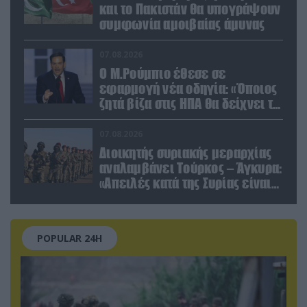
και το Πακιστάν θα υπογράψουν
συμφωνία αμοιβαίας άμυνας
07.08.2026
Ο Μ.Ρούμπιο έθεσε σε
εφαρμογή νέα οδηγία: «Όποιος
ζητά βίζα στις ΗΠΑ θα δείχνει τα
social media – Τίποτα κρυφό»
07.08.2026
Διοικητής συριακής μεραρχίας
αναλαμβάνει Τούρκος – Άγκυρα:
«Απειλές κατά της Συρίας είναι
σαν να απειλούν εμάς»
POPULAR 24H