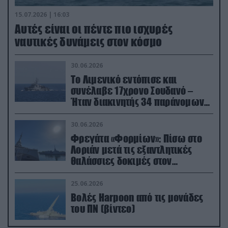
15.07.2026 | 16:03
Aυτές είναι οι πέντε πιο ισχυρές
ναυτικές δυνάμεις στον κόσμο
30.06.2026
Το Λιμενικό εντόπισε και
συνέλαβε 17χρονο Σουδανό –
Ήταν διακινητής 34 παράνομων
μεταναστών
30.06.2026
Φρεγάτα «Φορμίων»: Πίσω στο
Λοριάν μετά τις εξαντλητικές
θαλάσσιες δοκιμές στον
απαιτητικό Βισκαϊκό
25.06.2026
Βολές Harpoon από τις μονάδες
του ΠΝ (βίντεο)