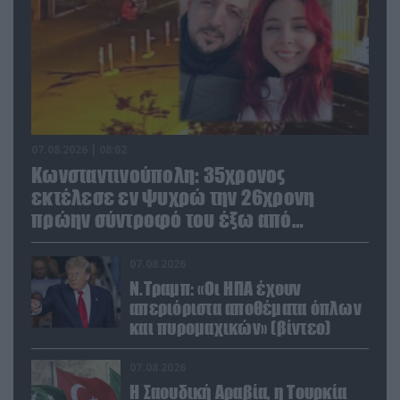
07.08.2026 | 08:02
Κωνσταντινούπολη: 35χρονος
εκτέλεσε εν ψυχρώ την 26χρονη
πρώην σύντροφό του έξω από
φαρμακείο (βίντεο)
07.08.2026
Ν.Τραμπ: «Οι ΗΠΑ έχουν
απεριόριστα αποθέματα όπλων
και πυρομαχικών» (βίντεο)
07.08.2026
Η Σαουδική Αραβία, η Τουρκία