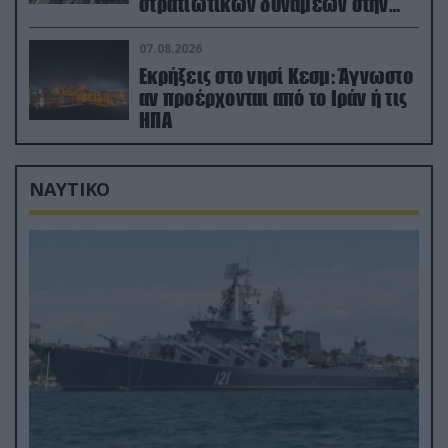
στρατιωτικών δυνάμεων στην
Υεμένη – Πλήγματα & στη
Σαουδική Αραβία!
07.08.2026
Εκρήξεις στο νησί Κεσμ: Άγνωστο
αν προέρχονται από το Ιράν ή τις
ΗΠΑ
ΝΑΥΤΙΚΟ