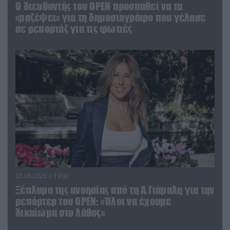
O διευθυντής του OPEN προσπαθεί να τα
«μαζέψει» για τη δημοσιογράφο που γέλασε
σε ρεπορτάζ για τις φωτιές
03.08.2026 | 19:02
Ξέπλυμα της ανοησίας από τη Α.Γιάμαλη για την
ρεπόρτερ του ΟΡΕΝ: «Όλοι να έχουμε
δικαίωμα στο λάθος»