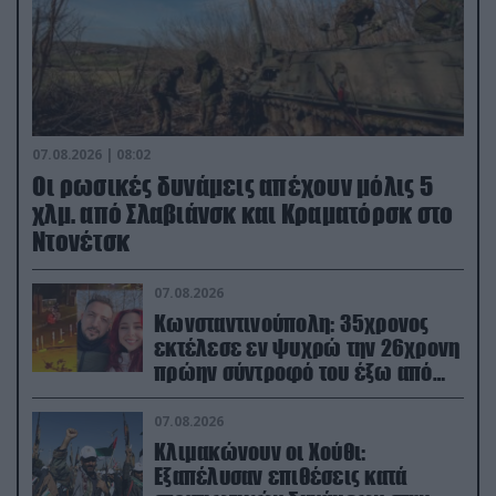
07.08.2026 | 08:02
Οι ρωσικές δυνάμεις απέχουν μόλις 5
χλμ. από Σλαβιάνσκ και Κραματόρσκ στο
Ντονέτσκ
07.08.2026
Κωνσταντινούπολη: 35χρονος
εκτέλεσε εν ψυχρώ την 26χρονη
πρώην σύντροφό του έξω από
φαρμακείο (βίντεο)
07.08.2026
Κλιμακώνουν οι Χούθι:
Eξαπέλυσαν επιθέσεις κατά