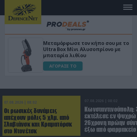
 το
«Μαγική» φόρμουλα τριβόλι + VIP
για αύξηση της λίμπιντο
ΑΓΟΡΑΣΕ ΤΟ
07.08.2026 | 08:02
07.08.2026 | 08:02
Κωνσταντινούπολη:
Οι ρωσικές δυνάμεις
εκτέλεσε εν ψυχρώ 
απέχουν μόλις 5 χλμ. από
26χρονη πρώην σύν
Σλαβιάνσκ και Κραματόρσκ
έξω από φαρμακείο 
στο Ντονέτσκ