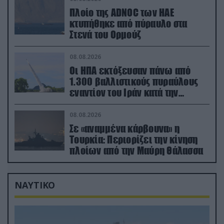
Πλοίο της ADNOC των ΗΑΕ
κτυπήθηκε από πύραυλο στα
Στενά του Ορμούζ
08.08.2026
Οι ΗΠΑ εκτόξευσαν πάνω από
1.300 βαλλιστικούς πυραύλους
εναντίον του Ιράν κατά την
διάρκεια του πολέμου
08.08.2026
Σε «αναμμένα κάρβουνα» η
Τουρκία: Περιορίζει την κίνηση
πλοίων από την Μαύρη Θάλασσα
ΝΑΥΤΙΚΟ