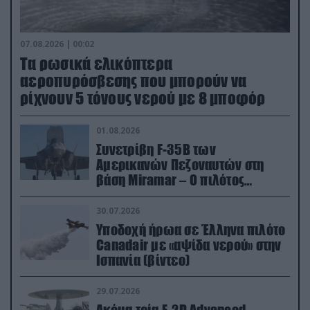
07.08.2026 | 00:02
Τα ρωσικά ελικόπτερα
αεροπυρόσβεσης που μπορούν να
ρίχνουν 5 τόνους νερού με 8 μποφόρ
01.08.2026
Συνετρίβη F-35B των
Αμερικανών Πεζοναυτών στη
βάση Miramar – Ο πιλότος
εκτινάχθηκε εγκαίρως
30.07.2026
Υποδοχή ήρωα σε Έλληνα πιλότο
Canadair με «αψίδα νερού» στην
Ισπανία (βίντεο)
29.07.2026
Ακόμα τρία E-2D Advanced