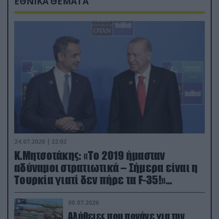
ΕΘΝΙΚΑ ΘΕΜΑΤΑ
24.07.2026 | 22:02
Κ.Μητσοτάκης: «Το 2019 ήμασταν
αδύναμοι στρατιωτικά – Σήμερα είναι η
Τουρκία γιατί δεν πήρε τα F-35!»
(βίντεο)
09.07.2026
Αλήθειες που πονάνε για την