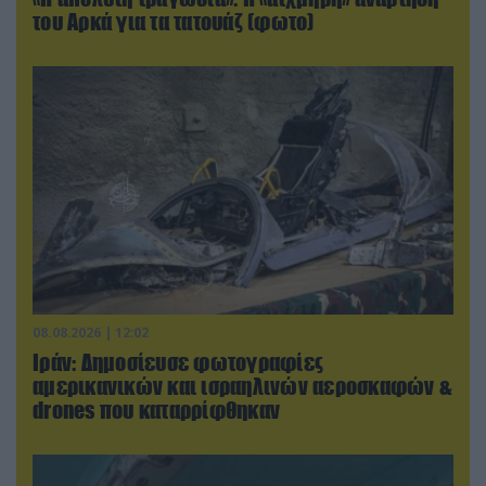
του Αρκά για τα τατουάζ (φωτο)
08.08.2026 | 12:02
Ιράν: Δημοσίευσε φωτογραφίες
αμερικανικών και ισραηλινών αεροσκαφών &
drones που καταρρίφθηκαν