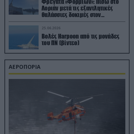
Φρεγάτα «Φορμίων»: Πίσω στο
Λοριάν μετά τις εξαντλητικές
θαλάσσιες δοκιμές στον
απαιτητικό Βισκαϊκό
25.06.2026
Βολές Harpoon από τις μονάδες
του ΠΝ (βίντεο)
ΑΕΡΟΠΟΡΙΑ