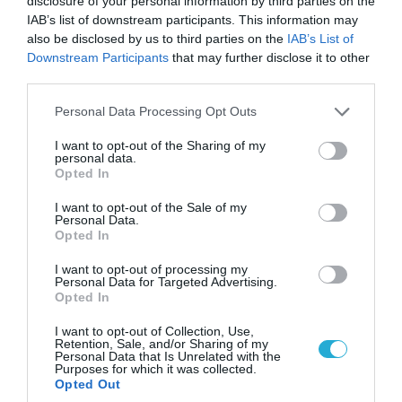
disclosure of your personal information by third parties on the
IAB’s list of downstream participants. This information may
also be disclosed by us to third parties on the
IAB’s List of
Downstream Participants
that may further disclose it to other
third parties.
Please note that this website/app uses one or more Google
Personal Data Processing Opt Outs
08.08.2026 | 01:02
services and may gather and store information including but
Στο «κόκκινο» το Ντνιπροπετρόφσκ: Οι
not limited to your visit or usage behaviour. You may click to
I want to opt-out of the Sharing of my
Ουκρανοί μιλούν για σφοδρές ρωσικές
personal data.
grant or deny consent to Google and its third-party tags to
Opted In
επιθέσεις σε όλη την επικράτεια
use your data for below specified purposes in below Google
consent section.
I want to opt-out of the Sale of my
Personal Data.
Opted In
ΠΟΛΙΤΙΚΗ
I want to opt-out of processing my
Personal Data for Targeted Advertising.
Opted In
I want to opt-out of Collection, Use,
Retention, Sale, and/or Sharing of my
Personal Data that Is Unrelated with the
Purposes for which it was collected.
Opted Out