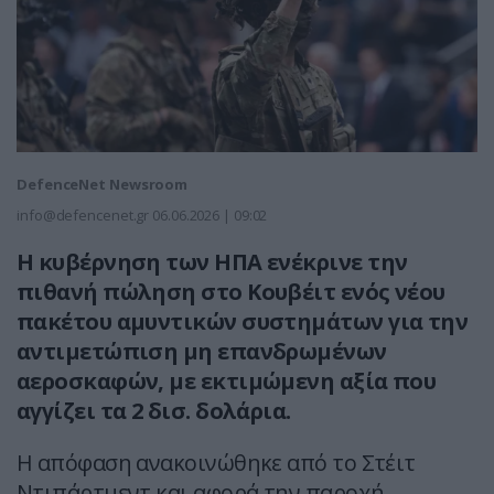
DefenceNet Newsroom
info@defencenet.gr
06.06.2026 | 09:02
Η κυβέρνηση των ΗΠΑ ενέκρινε την
πιθανή πώληση στο Κουβέιτ ενός νέου
πακέτου αμυντικών συστημάτων για την
αντιμετώπιση μη επανδρωμένων
αεροσκαφών, με εκτιμώμενη αξία που
αγγίζει τα 2 δισ. δολάρια.
Η απόφαση ανακοινώθηκε από το Στέιτ
Ντιπάρτμεντ και αφορά την παροχή