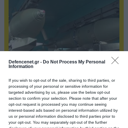
Defencenet.gr -
Do Not Process My Personal
08.08.2026 | 13:02
Information
Βίντεο: Ρωσική βόμβα FAB-3000 «εξαφανίζει
από τον χάρτη» σημείο διέλευσης των
If you wish to opt-out of the sale, sharing to third parties, or
ουκρανικών δυνάμεων στην Ζαπορίζια
processing of your personal or sensitive information for
targeted advertising by us, please use the below opt-out
section to confirm your selection. Please note that after your
opt-out request is processed you may continue seeing
interest-based ads based on personal information utilized by
us or personal information disclosed to third parties prior to
your opt-out. You may separately opt-out of the further