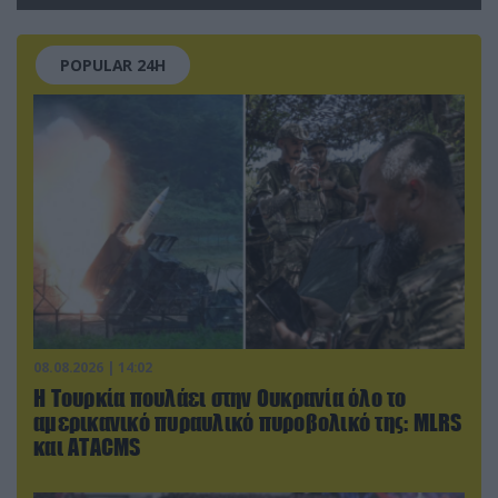
POPULAR 24H
08.08.2026 | 14:02
Η Τουρκία πουλάει στην Ουκρανία όλο το
αμερικανικό πυραυλικό πυροβολικό της: MLRS
και ΑΤΑCMS