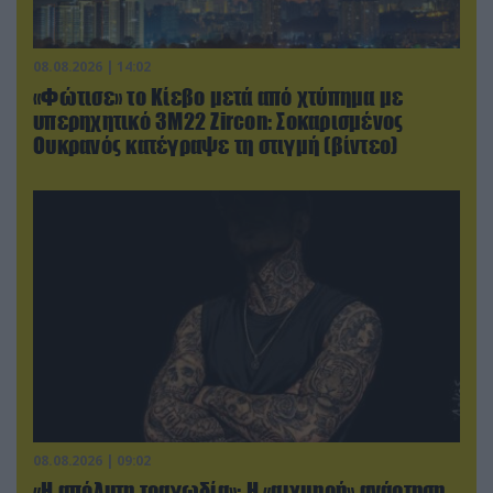
08.08.2026 | 14:02
«Φώτισε» το Κίεβο μετά από χτύπημα με
υπερηχητικό 3M22 Zircon: Σοκαρισμένος
Ουκρανός κατέγραψε τη στιγμή (βίντεο)
08.08.2026 | 09:02
«Η απόλυτη τραγωδία»: Η «αιχμηρή» ανάρτηση