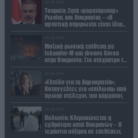
09.08.2026
Τουρκία: Ζητά «μορατόριουμ»
Ρωσίας και Ουκρανίας – «Η
αμυντική συμφωνία είναι ίδια
με το άρθρο 5 του ΝΑΤΟ» (upd)
09.08.2026
Μαζική ρωσική επίθεση με
Iskander-M και drones Geran
στην Ουκρανία: Στο στόχαστρο το
εργοστάσιο των Flamingo
08.08.2026
«Ελπίδα για τη Δημοκρατία»:
Καταγγελίες για «σπίλωση» από
πρώην στέλεχος του κόμματος
08.08.2026
Πολωνία: Κλιμακώνεται η
εχθρότητα κατά Ουκρανών – Η
τεράστια αύξηση σε επιθέσεις