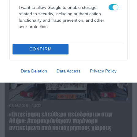
Ο Γιάννης Αλαφούζος «τέλειωσε» τον
I want to allow Google to enable storage
Κωνσταντίνο Ζούλα από τον ΣΚΑΪ – Ο λόγος της
related to security, including authentication
απομάκρυνσής του
functionality and fraud prevention, and other
user protection.
CONFIRM
Data Deletion
Data Access
Privacy Policy
06.08.2026 | 14:02
«Επιχείρηση ελεύθερα πεζοδρόμια» στην
Αθήνα: Απομακρύνθηκαν παράνομα
αντικείμενα από κοινόχρηστους χώρους