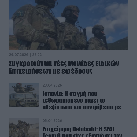
29.07.2026 | 22:02
Συγκροτούνται νέες Μονάδες Ειδικών
Επιχειρήσεων με εφέδρους
23.04.2026
Ισπανία: Η στιγμή που
τεθωρακισμένο χάνει το
αλεξίπτωτο και συντρίβεται με
ορμή στο έδαφος (βίντεο)
05.04.2026
Επιχείρηση Dehdasht: Η SEAL
Team 6 που είχε εξοντώσει τον