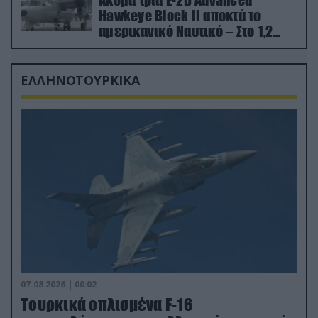
Hawkeye Block II αποκτά το
αμερικανικό Ναυτικό – Στο 1,2
δισ.δολάρια το κόστος
ΕΛΛΗΝΟΤΟΥΡΚΙΚΑ
07.08.2026 | 00:02
Τουρκικά οπλισμένα F-16