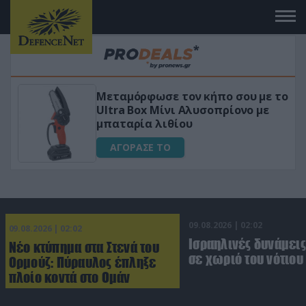
Μεταμόρφωσε τον κήπο σου με το
ικό
Ultra Box Μίνι Αλυσοπρίονο με
μπαταρία λιθίου
ΑΓΟΡΑΣΕ ΤΟ
09.08.2026 | 02:02
09.08.2026 | 02:02
Ισραηλινές δυνάμεις
Νέο κτύπημα στα Στενά του
σε χωριό του νότιου
Ορμούζ: Πύραυλος έπληξε
πλοίο κοντά στο Ομάν