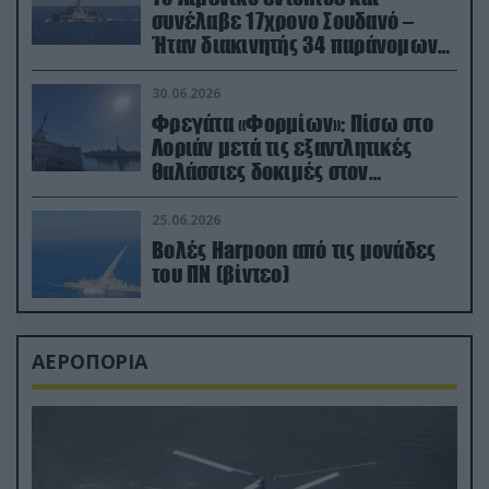
συνέλαβε 17χρονο Σουδανό –
Ήταν διακινητής 34 παράνομων
μεταναστών
30.06.2026
Φρεγάτα «Φορμίων»: Πίσω στο
Λοριάν μετά τις εξαντλητικές
θαλάσσιες δοκιμές στον
απαιτητικό Βισκαϊκό
25.06.2026
Βολές Harpoon από τις μονάδες
του ΠΝ (βίντεο)
ΑΕΡΟΠΟΡΙΑ