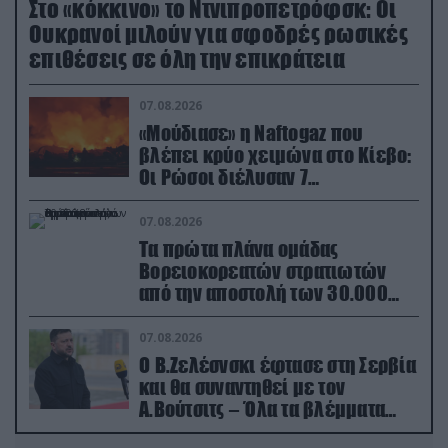
Στο «κόκκινο» το Ντνιπροπετρόφσκ: Οι
Ουκρανοί μιλούν για σφοδρές ρωσικές
επιθέσεις σε όλη την επικράτεια
07.08.2026
«Μούδιασε» η Naftogaz που
βλέπει κρύο χειμώνα στο Κίεβο:
Οι Ρώσοι διέλυσαν 7
εγκαταστάσεις του ουκρανικού
κολοσσού!
07.08.2026
Τα πρώτα πλάνα ομάδας
Βορειοκορεατών στρατιωτών
από την αποστολή των 30.000
που έφτασαν στη Ρωσία (βίντεο)
07.08.2026
Ο Β.Ζελέσνσκι έφτασε στη Σερβία
και θα συναντηθεί με τον
Α.Βούτσιτς – Όλα τα βλέμματα
στις σχέσεις με τη Ρωσία