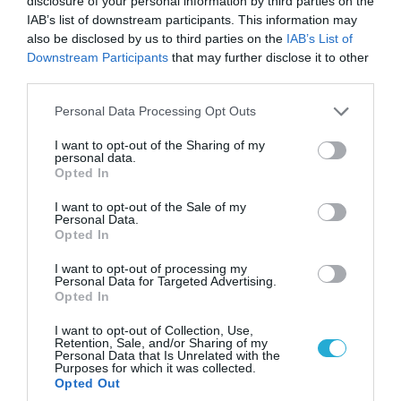
disclosure of your personal information by third parties on the
πετούν τη νύχτα αλλά δεν θα πραγματοποιούν
IAB’s list of downstream participants. This information may
ρίψεις νερού»
also be disclosed by us to third parties on the
IAB’s List of
Downstream Participants
that may further disclose it to other
third parties.
Please note that this website/app uses one or more Google
Personal Data Processing Opt Outs
services and may gather and store information including but
not limited to your visit or usage behaviour. You may click to
I want to opt-out of the Sharing of my
personal data.
grant or deny consent to Google and its third-party tags to
Opted In
use your data for below specified purposes in below Google
consent section.
I want to opt-out of the Sale of my
Personal Data.
Opted In
I want to opt-out of processing my
Personal Data for Targeted Advertising.
07.08.2026 | 23:02
Opted In
Τα πρώτα πλάνα ομάδας Βορειοκορεατών
I want to opt-out of Collection, Use,
στρατιωτών από την αποστολή των 30.000
Retention, Sale, and/or Sharing of my
που έφτασαν στη Ρωσία (βίντεο)
Personal Data that Is Unrelated with the
Purposes for which it was collected.
Opted Out