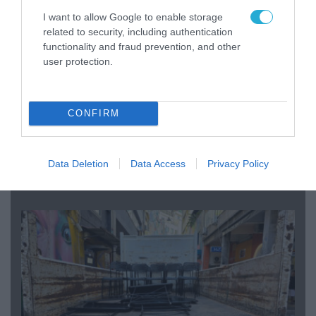
I want to allow Google to enable storage
related to security, including authentication
functionality and fraud prevention, and other
user protection.
CONFIRM
07.08.2026 | 20:02
Ο Γιάννης Αλαφούζος «τέλειωσε» τον
Κωνσταντίνο Ζούλα από τον ΣΚΑΪ – Ο λόγος της
Data Deletion
Data Access
Privacy Policy
απομάκρυνσής του