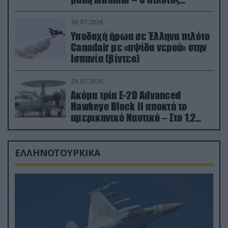
εκτινάχθηκε εγκαίρως
30.07.2026
Υποδοχή ήρωα σε Έλληνα πιλότο
Canadair με «αψίδα νερού» στην
Ισπανία (βίντεο)
29.07.2026
Ακόμα τρία E-2D Advanced
Hawkeye Block II αποκτά το
αμερικανικό Ναυτικό – Στο 1,2
δισ.δολάρια το κόστος
ΕΛΛΗΝΟΤΟΥΡΚΙΚΑ