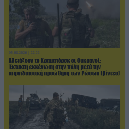
05.08.2026 | 22:02
Αδειάζουν το Κραματόρσκ οι Ουκρανοί:
Έκτακτη εκκένωση στην πόλη μετά την
αιφνιδιαστική προώθηση των Ρώσων (βίντεο)