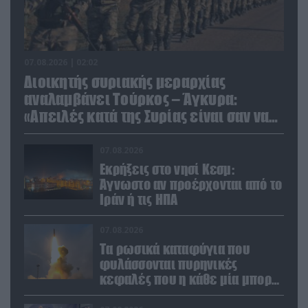
07.08.2026 | 02:02
Διοικητής συριακής μεραρχίας
αναλαμβάνει Τούρκος – Άγκυρα:
«Απειλές κατά της Συρίας είναι σαν να
απειλούν εμάς»
07.08.2026
Εκρήξεις στο νησί Κεσμ:
Άγνωστο αν προέρχονται από το
Ιράν ή τις ΗΠΑ
07.08.2026
Τα ρωσικά καταφύγια που
φυλάσσονται πυρηνικές
κεφαλές που η κάθε μία μπορεί
να καταστρέψει «μία