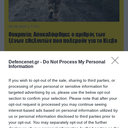
06.08.2026 | 17:02
Ουκρανία: Αποκαλύφθηκε ο αριθμός των
ξένων εθελοντών που πολεμούν για το Κίεβο
Defencenet.gr -
Do Not Process My Personal
Information
If you wish to opt-out of the sale, sharing to third parties, or
processing of your personal or sensitive information for
targeted advertising by us, please use the below opt-out
section to confirm your selection. Please note that after your
opt-out request is processed you may continue seeing
interest-based ads based on personal information utilized by
us or personal information disclosed to third parties prior to
your opt-out. You may separately opt-out of the further
06.08.2026 | 21:02