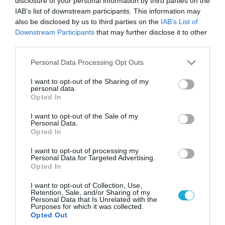
disclosure of your personal information by third parties on the
Τελεσίγραφο του Ιράν στις χώρες του Κόλπου:
IAB’s list of downstream participants. This information may
«Σταματήστε τον Τραμπ αλλιώς θα σας
also be disclosed by us to third parties on the
IAB’s List of
χτυπήσουμε σκληρά»
Downstream Participants
that may further disclose it to other
third parties.
Please note that this website/app uses one or more Google
Personal Data Processing Opt Outs
services and may gather and store information including but
not limited to your visit or usage behaviour. You may click to
I want to opt-out of the Sharing of my
personal data.
grant or deny consent to Google and its third-party tags to
Opted In
use your data for below specified purposes in below Google
consent section.
I want to opt-out of the Sale of my
Personal Data.
Opted In
I want to opt-out of processing my
Personal Data for Targeted Advertising.
Opted In
06.08.2026 | 09:02
ΗΠΑ: Nέα στοιχεία για το περιστατικό με το
I want to opt-out of Collection, Use,
Retention, Sale, and/or Sharing of my
προεδρικό ελικόπτερο Marine One – Βρέθηκε
Personal Data that Is Unrelated with the
δίπλα σε επιβατικό αεροσκάφος
Purposes for which it was collected.
Opted Out