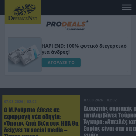
Μεταμόρφωσε τον κήπο σου με το
ικό
Ultra Box Μίνι Αλυσοπρίονο με
μπαταρία λιθίου
ΑΓΟΡΑΣΕ ΤΟ
07.08.2026 | 02:02
07.08.2026 | 02:02
Διοικητής συριακής 
Ο Μ.Ρούμπιο έθεσε σε
αναλαμβάνει Τούρκο
εφαρμογή νέα οδηγία:
Άγκυρα: «Απειλές κα
«Όποιος ζητά βίζα στις ΗΠΑ θα
Συρίας είναι σαν να 
δείχνει τα social media –
εμάς»