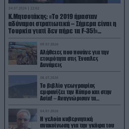
24.07.2026 | 22:02
Κ.Μητσοτάκης: «Το 2019 ήμασταν
αδύναμοι στρατιωτικά – Σήμερα είναι η
Τουρκία γιατί δεν πήρε τα F-35!»
(βίντεο)
09.07.2026
Αλήθειες που πονάνε για την
ετοιμότητα στις Ένοπλες
Δυνάμεις
08.07.2026
Το βιβλίο γεωγραφίας
εμφανίζει την Κύπρο και στην
Ασία! – Αναγνώρισαν τα
κατεχόμενα; (φωτο)
04.07.2026
Η γελοία κυβερνητική
ανακοίνωση για την γκάφα του