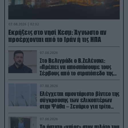
07.08.2026 | 02:02
Εκρήξεις στο νησί Κεσμ: Άγνωστο αν
προέρχονται από το Ιράν ή τις ΗΠΑ
07.08.2026
Στο Βελιγράδι ο Β.Ζελένσκι:
«Πρέπει να αποσπάσουμε τους
Σέρβους από το στρατόπεδο της
Ρωσίας»
07.08.2026
Ελέγχεται αμοντάριστο βίντεο της
σύγκρουσης των ελικοπτέρων
στην Ψάθα – Σενάριο για τρίτο
ελικόπτερο
07.08.2026
Το ύστατο «χαίρε» στον πιλότο του