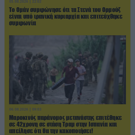
05.08.2026 | 22:02
Το Ομάν συμφώνησε ότι τα Στενά του Ορμούζ
είναι υπό ιρανική κυριαρχία και επιτεύχθηκε
συμφωνία
06.08.2026 | 09:03
Μαροκινός παράνομος μετανάστης επιτέθηκε
σε 42χρονη σε στάση Τραμ στην Ισπανία και
απείλησε ότι θα την κακοποιήσει!