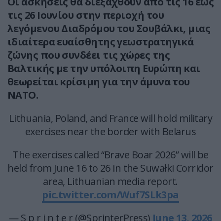
Οι ασκήσεις θα διεξαχθούν από τις 16 έως
τις 26 Ιουνίου στην περιοχή του
λεγόμενου Διαδρόμου του Σουβάλκι, μιας
ιδιαίτερα ευαίσθητης γεωστρατηγικά
ζώνης που συνδέει τις χώρες της
Βαλτικής με την υπόλοιπη Ευρώπη και
θεωρείται κρίσιμη για την άμυνα του
ΝΑΤΟ.
Lithuania, Poland, and France will hold military
exercises near the border with Belarus
The exercises called “Brave Boar 2026” will be
held from June 16 to 26 in the Suwałki Corridor
area, Lithuanian media report.
pic.twitter.com/Wuf7SLk3pa
— S p r i n t e r (@SprinterPress)
June 13, 2026